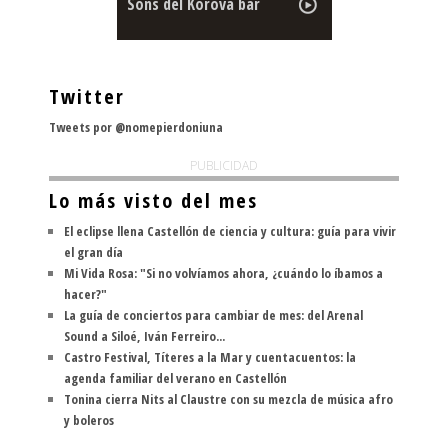
Sons del Korova bar
Twitter
Tweets por @nomepierdoniuna
PUBLICIDAD
Lo más visto del mes
El eclipse llena Castellón de ciencia y cultura: guía para vivir
el gran día
Mi Vida Rosa: "Si no volvíamos ahora, ¿cuándo lo íbamos a
hacer?"
La guía de conciertos para cambiar de mes: del Arenal
Sound a Siloé, Iván Ferreiro...
Castro Festival, Títeres a la Mar y cuentacuentos: la
agenda familiar del verano en Castellón
Tonina cierra Nits al Claustre con su mezcla de música afro
y boleros