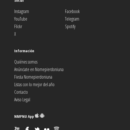
Social
Instagram
Facebook
YouTube
Telegram
Flickr
Spotify
X
Información
Quiénes somos
Anúnciate en Nomepierdoniuna
Fiesta Nomepierdoniuna
Listas con lo mejor del año
Contacto
Aviso Legal
NMPNU App