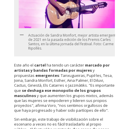
Actuación de Sandra Monfort, mejor artista emergente
de 2021 en la pasada edición de los Premis Carles
Santos, en la última jornada del festival. Foto: Carme
Ripollès.
Este año el
cartel
ha tenido un carácter
marcado por
artistas y bandas formadas por mujeres
y
propuestas
emergentes
: Tanxugueiras, Pupil·les, Tesa,
Joina, Sandra Monfort, Esther, Aina Palmer, El Diluvi,
Cactus, Ginestà, Els Catarres o Jazzmàtiks. "Es importante
que
se deshaga ese monopolio de los grupos
masculinos
y que aumenten los grupos mixtos, además
que las mujeres se empoderen y lideren sus propios
proyectos", afirma Voro, "nos sentimos orgullosos de
que haya progresado y haber sido partícipes de ello".
Sin embargo, este trabajo de visibilización sobre el
escenario a veces no es fácil trasladarlo al propio