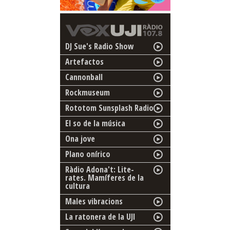
DJ Sue's Radio Show
Artefactos
Cannonball
Rockmuseum
Rototom Sunsplash Radio
El so de la música
Ona jove
Plano onírico
Ràdio Adona't: Lite-
rates. Mamíferes de la
cultura
Males vibracions
La ratonera de la UJI