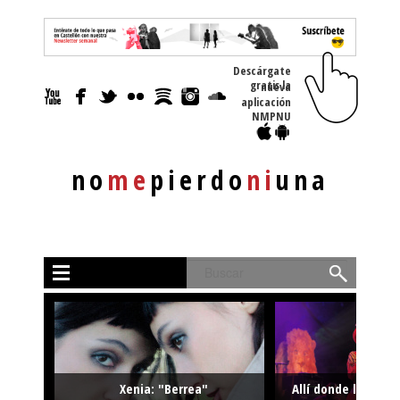
Descárgate
gratis la nueva
aplicación
NMPNU
no
me
pierdo
ni
una
Buscar
Xenia: "Berrea"
Allí donde la músi