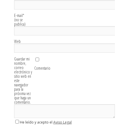
E-mail
*
(no se
publica)
Web
Guardar mi
nombre,
correo
Comentario
electrónico y
sitio web en
este
navegador
para la
próxima vez
que haga un
comentario.
He leído y acepto el
Aviso Legal