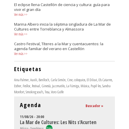
El eclipse llena Castellón de ciencia y cultura: guía para
vivir el gran día
Ver más
>>
Marina Albero inicia la séptima singladura de La Mar de
Cultures entre Torreblanca y Almassora
Ver más
>>
Castro Festival, Títeres a la Mar y cuentacuentos: la
agenda familiar del verano en Castellón
Ver más
>>
Etiquetas
Aina Palmer
,
Auxili
,
Benlloch
,
Carla Simón
,
Cine
,
coloquios
,
El Diluvi
,
Els Catarres
,
Esther
,
Feslloc
,
festival
,
Ginestà
,
Jazzmatiks
,
La Fúmiga
,
Música
,
Pupil·les
,
Sandra
Monfort
,
Smoking soul’s
,
Tesa
,
Voro Golfe
Agenda
Buscador »
11/08/26 - 20:00
La Mar de Cultures: Les Nits s'Acurten
Música - Torreblanca