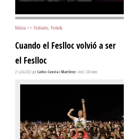
Música
>>
Festivales
,
Portada
Cuando el Feslloc volvió a ser
el Feslloc
21 julio 2022
por
Carlos Cuesta i Martínez
- visto 1.343 veces