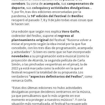
correbars
. Su zona de
acampada,
sus
campeonatos
de
deporte,
sus
coloquios
y actividades divulgativas
....
Y, por fin, tras dos ediciones encorsetadas por la
pandemia, la
16ª edición del festival
de
Benlloc
recuperó el pasado 7, 8 y 9 de julio todas esas cosas que
le hacen ser.
Una edición que según nos explica
Voro Golfe
,
codirector del Feslloc, supone el
regreso al
planteamiento original
del festival: "Ilusiona volver a
iniciar el proyecto según la idea inicial por la que fue
concebido, con los tres días de programación, acampada
y actividades". Si bien es cierto que se han incorporado
novedades
a su programación extra-musical (como la
proyección de
Alcarràs
, la segunda película de Carla
Simón, o las pinchadas vespertinas en el pinar), la de
2022 ya está marcada como la edición en la que el
festival recuperó la totalidad de su propuesta. Los
verdaderos
“aspectos definitorios del Feslloc”
, como
remarca Golfe.
"Estas dos últimas ediciones no hubo actividades
divulgativas porque decidimos centrarnos en la música,
ya que pensábamos que lo más urgente en ese
momento era proteger a nuestros músicos". Y con la
situación más normalizada, el festival ha recuperado