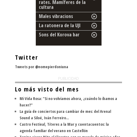
rates. Mamíferes de la
cultura
Males vibracions
La ratonera de la UJI
Sons del Korova bar
Twitter
Tweets por @nomepierdoniuna
PUBLICIDAD
Lo más visto del mes
Mi Vida Rosa: "Si no volvíamos ahora, ¿cuándo lo íbamos a
hacer?"
La guía de conciertos para cambiar de mes: del Arenal
Sound a Siloé, Iván Ferreiro...
Castro Festival, Títeres a la Mar y cuentacuentos: la
agenda familiar del verano en Castellón
Tonina cierra Nits al Claustre con su mezcla de música afro