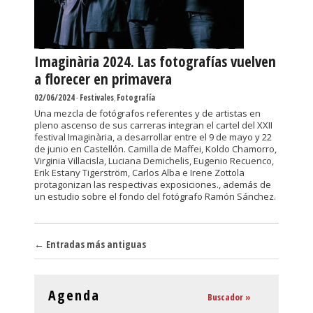
Imaginària 2024. Las fotografías vuelven
a florecer en primavera
02/06/2024
-
Festivales
,
Fotografía
Una mezcla de fotógrafos referentes y de artistas en
pleno ascenso de sus carreras integran el cartel del XXII
festival Imaginària, a desarrollar entre el 9 de mayo y 22
de junio en Castellón. Camilla de Maffei, Koldo Chamorro,
Virginia Villacisla, Luciana Demichelis, Eugenio Recuenco,
Erik Estany Tigerström, Carlos Alba e Irene Zottola
protagonizan las respectivas exposiciones., además de
un estudio sobre el fondo del fotógrafo Ramón Sánchez.
Navegador de artículos
←
Entradas más antiguas
Agenda
Buscador »