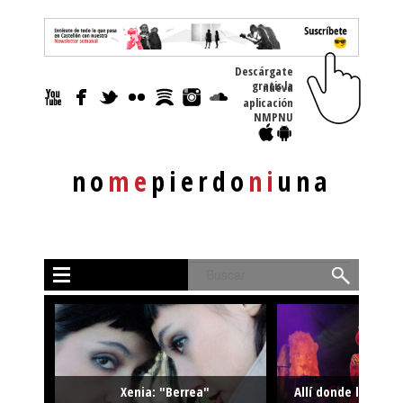
Descárgate
gratis la nueva
aplicación
NMPNU
no
me
pierdo
ni
una
Buscar
Xenia: "Berrea"
Allí donde la músi