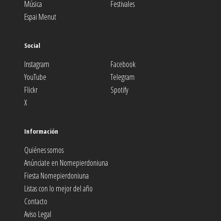
Música
Festivales
Espai Menut
Social
Instagram
Facebook
YouTube
Telegram
Flickr
Spotify
X
Información
Quiénes somos
Anúnciate en Nomepierdoniuna
Fiesta Nomepierdoniuna
Listas con lo mejor del año
Contacto
Aviso Legal