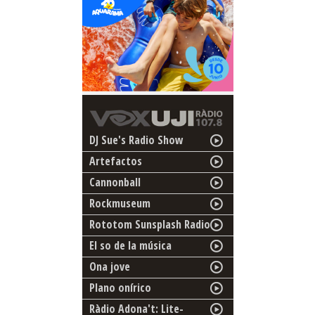
DJ Sue's Radio Show
Artefactos
Cannonball
Rockmuseum
Rototom Sunsplash Radio
El so de la música
Ona jove
Plano onírico
Ràdio Adona't: Lite-