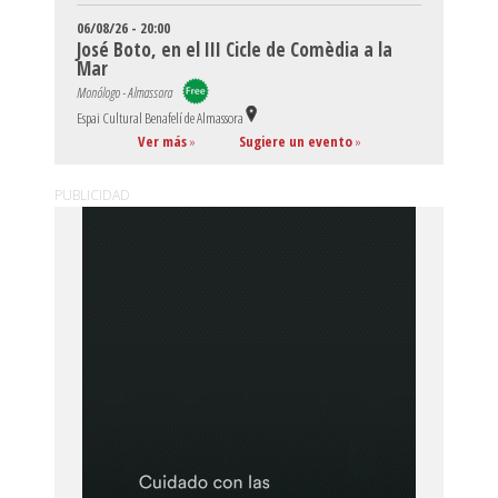
06/08/26 - 20:00
José Boto, en el III Cicle de Comèdia a la
Mar
Monólogo - Almassora
Espai Cultural Benafelí de Almassora
Ver más
»
Sugiere un evento
»
PUBLICIDAD