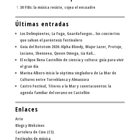
30 FIBs: la música resiste, cojea el encuadre
Últimas entradas
Los Delinqüentes, La Fuga, Guardafuegos... los conciertos
que salvan el paréntesis festivalero
Guía del Rototom 2026: Alpha Blondy, Major Lazer, Protoje,
Luciano, Shenseea, Queen Omega, Lia Kali...
El eclipse llena Castellón de ciencia y cultura: guía para vivir
el gran día
Marina Albero inicia la séptima singladura de La Mar de
Cultures entre Torreblanca y Almassora
Castro Festival, Títeres a la Mar y cuentacuentos: la
agenda familiar del verano en Castellón
Enlaces
Arte
Blogs y Webzines
Cartelera de Cine (CS)
Festivales de música