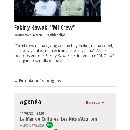
Fakir y Kawak: "Mi Crew"
16/08/2022
-
NMPNU TV
,
Videoclips
“En mi crew no hay gangster, no hay malos, no hay deel,
(…) no hay balas, no hay transa, no hay pimp”. Así es
como los emcees Fakir y Kawak se rinden ante “Mi Crew”,
el segundo sencillo de avance
[...]
Navegador de artículos
←
Entradas más antiguas
Agenda
Buscador »
11/08/26 - 20:00
La Mar de Cultures: Les Nits s'Acurten
Música - Torreblanca