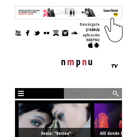
Descárgate
gratis la nueva
aplicación
NMPNU
n
m
p
n
u
tv
Buscar
Xenia: "Berrea"
Allí donde la músi