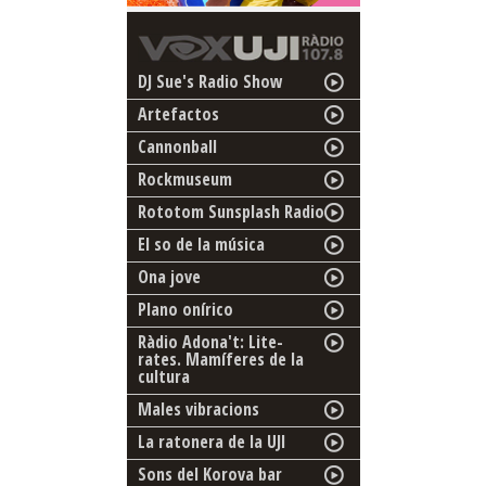
DJ Sue's Radio Show
Artefactos
Cannonball
Rockmuseum
Rototom Sunsplash Radio
El so de la música
Ona jove
Plano onírico
Ràdio Adona't: Lite-
rates. Mamíferes de la
cultura
Males vibracions
La ratonera de la UJI
Sons del Korova bar