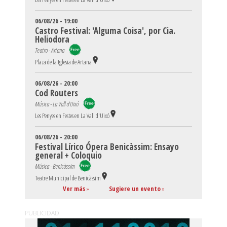
06/08/26 - 19:00
Castro Festival: 'Alguma Coisa', por Cia.
Heliodora
Teatro - Artana
Plaza de la Iglesia de Artana
06/08/26 - 20:00
Cod Routers
Música - La Vall d'Uixó
Les Penyes en Festes en La Vall d'Uixó
06/08/26 - 20:00
Festival Lírico Ópera Benicàssim: Ensayo
general + Coloquio
Música - Benicàssim
Teatre Municipal de Benicàssim
Ver más
»
Sugiere un evento
»
PUBLICIDAD