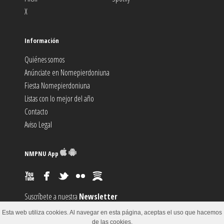
X
Información
Quiénes somos
Anúnciate en Nomepierdoniuna
Fiesta Nomepierdoniuna
Listas con lo mejor del año
Contacto
Aviso Legal
NMPNU App
Suscríbete a nuestra
Newsletter
Suscríbete al canal
RSS
Esta web utiliza cookies. Al navegar en esta página, aceptas el uso que hacemos
Sugiere un
Evento
de las cookies.