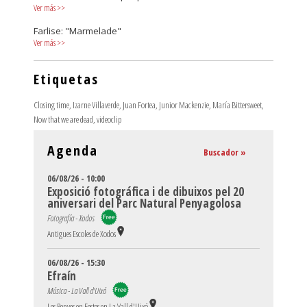
Ver más
>>
Farlise: "Marmelade"
Ver más
>>
Etiquetas
Closing time
,
Izarne Villaverde
,
Juan Fortea
,
Junior Mackenzie
,
María Bittersweet
,
Now that we are dead
,
videoclip
Agenda
Buscador »
06/08/26 - 10:00
Exposició fotográfica i de dibuixos pel 20
aniversari del Parc Natural Penyagolosa
Fotografía - Xodos
Antigues Escoles de Xodos
06/08/26 - 15:30
Efraín
Música - La Vall d'Uixó
Les Penyes en Festes en La Vall d'Uixó