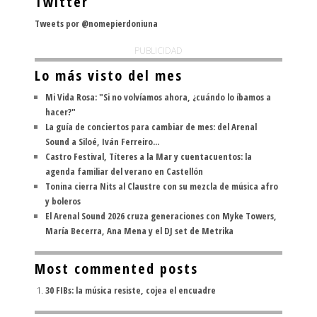
Twitter
Tweets por @nomepierdoniuna
PUBLICIDAD
Lo más visto del mes
Mi Vida Rosa: "Si no volvíamos ahora, ¿cuándo lo íbamos a
hacer?"
La guía de conciertos para cambiar de mes: del Arenal
Sound a Siloé, Iván Ferreiro...
Castro Festival, Títeres a la Mar y cuentacuentos: la
agenda familiar del verano en Castellón
Tonina cierra Nits al Claustre con su mezcla de música afro
y boleros
El Arenal Sound 2026 cruza generaciones con Myke Towers,
María Becerra, Ana Mena y el DJ set de Metrika
Most commented posts
30 FIBs: la música resiste, cojea el encuadre