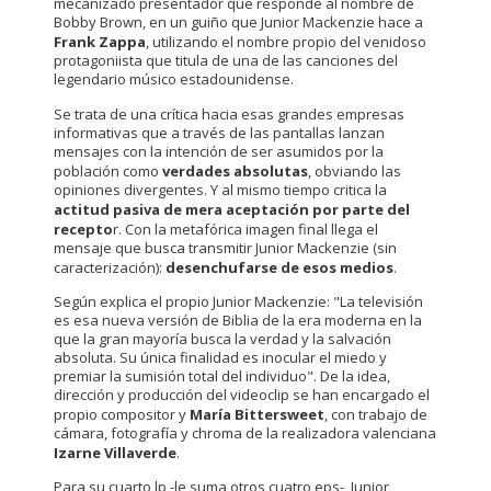
mecanizado presentador que responde al nombre de
Bobby Brown, en un guiño que Junior Mackenzie hace a
Frank Zappa
, utilizando el nombre propio del venidoso
protagoniista que titula de una de las canciones del
legendario músico estadounidense.
Se trata de una crítica hacia esas grandes empresas
informativas que a través de las pantallas lanzan
mensajes con la intención de ser asumidos por la
población como
verdades absolutas
, obviando las
opiniones divergentes. Y al mismo tiempo critica la
actitud pasiva de mera aceptación por parte del
recepto
r. Con la metafórica imagen final llega el
mensaje que busca transmitir Junior Mackenzie (sin
caracterización):
desenchufarse de esos medios
.
Según explica el propio Junior Mackenzie: "La televisión
es esa nueva versión de Biblia de la era moderna en la
que la gran mayoría busca la verdad y la salvación
absoluta. Su única finalidad es inocular el miedo y
premiar la sumisión total del individuo". De la idea,
dirección y producción del videoclip se han encargado el
propio compositor y
María Bittersweet
, con trabajo de
cámara, fotografía y chroma de la realizadora valenciana
Izarne Villaverde
.
Para su cuarto lp -le suma otros cuatro eps-, Junior