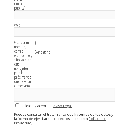
(no se
publica)
Web
Guardar mi
nombre,
correo
Comentario
electrónico y
sitio web en
este
navegador
para la
próxima vez
que haga un
comentario.
He leído y acepto el
Aviso Legal
Puedes consultar el tratamiento que hacemos de tus datos y
la forma de ejercitar tus derechos en nuestra
Política de
Privacidad
,