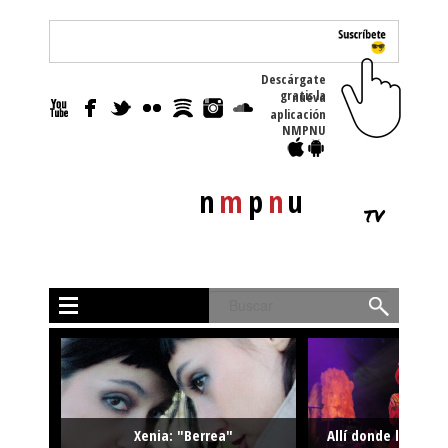
Descárgate
gratis la nueva
aplicación
NMPNU
n
m
p
n
u
tv
Buscar
Xenia: "Berrea"
Allí donde la músi