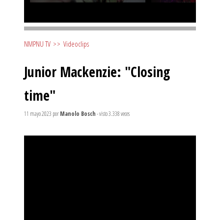
NMPNU TV
>>
Videoclips
Junior Mackenzie: "Closing
time"
11 mayo 2023
por
Manolo Bosch
- visto 3.338 veces