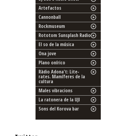
Artefactos
Cannonball
Rockmuseum
Rototom Sunsplash Radio
El so de la música
Ona jove
Plano onírico
Ràdio Adona't: Lite-
rates. Mamíferes de la
cultura
Males vibracions
La ratonera de la UJI
Sons del Korova bar