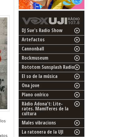
DJ Sue's Radio Show
Artefactos
Cannonball
Rockmuseum
Rototom Sunsplash Radio
El so de la música
Ona jove
Plano onírico
Ràdio Adona't: Lite-
rates. Mamíferes de la
cultura
los
Males vibracions
La ratonera de la UJI
extos