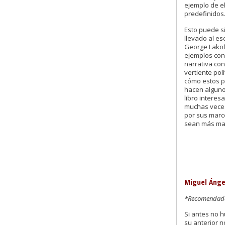
ejemplo de e
predefinidos
Esto puede si
llevado al esc
George Lakof
ejemplos con 
narrativa con
vertiente pol
cómo estos p
hacen alguno
libro interes
muchas veces
por sus marc
sean más ma
Miguel Ánge
*Recomendado 
Si antes no h
su anterior n