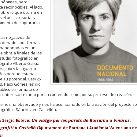
 anónimas, pero
 reconocibles. Al lado,
obre lo que ocurría en
el político, social y
momento de capturar la
eran negativos de
 ordenados por fechas,
abandonadas en un
 obra a finales de los
estudio fotográfico en
tógrafo Alberto García
siguió y las guardó
ños porque estaba
 su potencial. Casi 25
, Paco Gómez les dio
ublicó en formato de
ra interesante tanto por su contenido como por su proceso de creación.
que nos ha observado y nos ha acompañado en la creación del proyecto s
tográfico Sánchez en Castellón.
 Sergio Esteve:
Un viatge per les parets de Borriana a Vinaròs.
grafiti a Castelló
(Ajuntament de Borriana i Acadèmia Valenciana de
3)