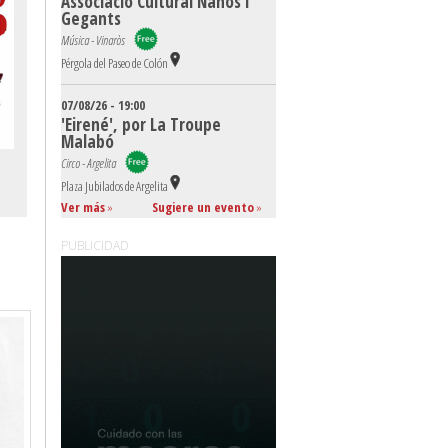
Associació Cultural Nanos i
Gegants
Música - Vinaròs
Pérgola del Paseo de Colón
07/08/26 - 19:00
'Eirené', por La Troupe
Malabó
Circo - Argelita
Plaza Jubilados de Argelita
Ver más
»
Sugiere un evento
»
PUBLICIDAD