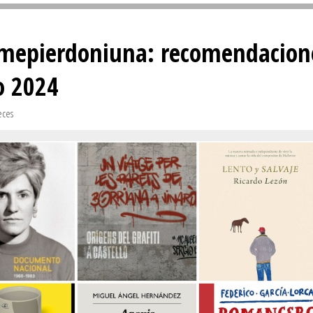
Sivan...
omepierdoniuna: recomendacion
ro 2024
eces