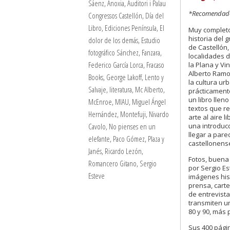
Sáenz
,
Anoxia
,
Auditori i Palau
*Recomendado 
Congressos Castellón
,
Día del
Libro
,
Ediciones Península
,
El
Muy completo
historia del g
dolor de los demás
,
Estudio
de Castellón,
fotográfico Sánchez
,
Fanzara
,
localidades d
Federico García Lorca
,
Fracaso
la Plana y Vi
Alberto Ramo
Books
,
George Lakoff
,
Lento y
la cultura u
Salvaje
,
literatura
,
Mc Alberto
,
prácticament
un libro lleno
McEnroe
,
MIAU
,
Miguel Ángel
textos que re
Hernández
,
Montefuji
,
Nivardo
arte al aire 
una introduc
Cavolo
,
No pienses en un
llegar a pare
elefante
,
Paco Gómez
,
Plaza y
castellonens
Janés
,
Ricardo Lezón
,
Fotos, buena
Romancero Gitano
,
Sergio
por Sergio E
Esteve
imágenes hist
prensa, carte
de entrevist
transmiten u
80 y 90, más
Sus 400 págin