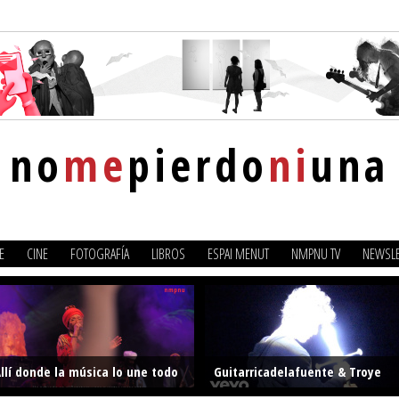
no
me
pierdo
ni
una
E
CINE
FOTOGRAFÍA
LIBROS
ESPAI MENUT
NMPNU TV
NEWSLE
llí donde la música lo une todo
Guitarricadelafuente & Troye