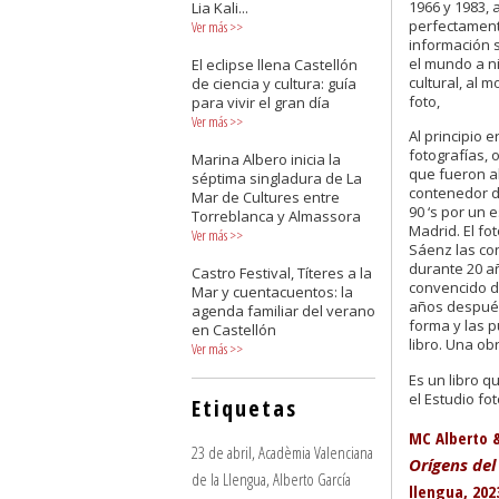
1966 y 1983,
Lia Kali...
perfectamente
Ver más
>>
información s
el mundo a niv
El eclipse llena Castellón
cultural, al 
de ciencia y cultura: guía
foto,
para vivir el gran día
Ver más
>>
Al principio 
fotografías,
Marina Albero inicia la
que fueron 
séptima singladura de La
contenedor de
Mar de Cultures entre
90 ‘s por un 
Torreblanca y Almassora
Madrid. El fo
Ver más
>>
Sáenz las con
durante 20 a
Castro Festival, Títeres a la
convencido de
Mar y cuentacuentos: la
años después
agenda familiar del verano
forma y las p
en Castellón
libro. Una ob
Ver más
>>
Es un libro 
el Estudio fo
Etiquetas
MC Alberto &
23 de abril
,
Acadèmia Valenciana
Orígens del 
de la Llengua
,
Alberto García
llengua, 202