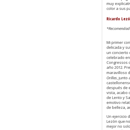
muy explicat
color a sus pa
Ricardo Lezó
*Recomendado 
Mi primer con
delicada y su
un concierto 
celebrado en 
Congressos de
año 2012. Pr
maravilloso 
Orillas
, junto
castellonens
después de 
vista, acabo 
de Lento y S
emotivo relat
de belleza, a
Un ejercicio
Lezón que
no
mejor no solo