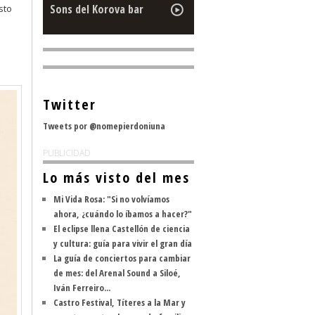
Sons del Korova bar
sto
Twitter
Tweets por @nomepierdoniuna
PUBLICIDAD
Lo más visto del mes
Mi Vida Rosa: "Si no volvíamos
ahora, ¿cuándo lo íbamos a hacer?"
El eclipse llena Castellón de ciencia
y cultura: guía para vivir el gran día
La guía de conciertos para cambiar
de mes: del Arenal Sound a Siloé,
Iván Ferreiro...
Castro Festival, Títeres a la Mar y