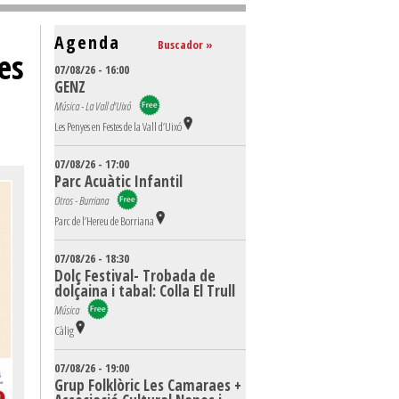
Agenda
Buscador »
es
07/08/26 - 16:00
GENZ
Música - La Vall d'Uixó
Les Penyes en Festes de la Vall d’Uixó
07/08/26 - 17:00
Parc Acuàtic Infantil
Otros - Burriana
Parc de l’Hereu de Borriana
07/08/26 - 18:30
Dolç Festival- Trobada de
dolçaina i tabal: Colla El Trull
Música
Càlig
07/08/26 - 19:00
Grup Folklòric Les Camaraes +