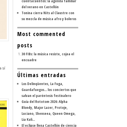
cuentacuentos: la agenda familiar
del verano en Castellón
Tonina cierra Nits al Claustre con
su mezcla de música afro y boleros
Most commented
posts
30 FIBs: la música resiste, cojea el
encuadre
a sí
Últimas entradas
Los Delinqüentes, La Fuga,
Guardafuegos... los conciertos que
salvan el paréntesis festivalero
Guía del Rototom 2026: Alpha
Blondy, Major Lazer, Protoje,
Luciano, Shenseea, Queen Omega,
Lia Kali...
El eclipse llena Castellón de ciencia