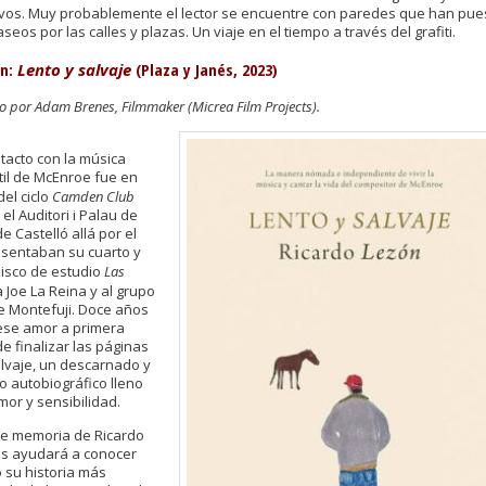
ivos. Muy probablemente el lector se encuentre con paredes que han pue
seos por las calles y plazas. Un viaje en el tiempo a través del grafiti.
n:
Lento y salvaje
(Plaza y Jan
é
s, 2023)
por Adam Brenes, Filmmaker (Micrea Film Projects).
tacto con la música
til de McEnroe fue en
del ciclo
Camden Club
el Auditori i Palau de
 Castelló allá por el
esentaban su cuarto y
disco de estudio
Las
 a Joe La Reina y al grupo
e Montefuji. Doce años
ese amor a primera
de finalizar las páginas
alvaje, un descarnado y
o autobiográfico lleno
mor y sensibilidad.
 de memoria de Ricardo
s ayudará a conocer
 su historia más