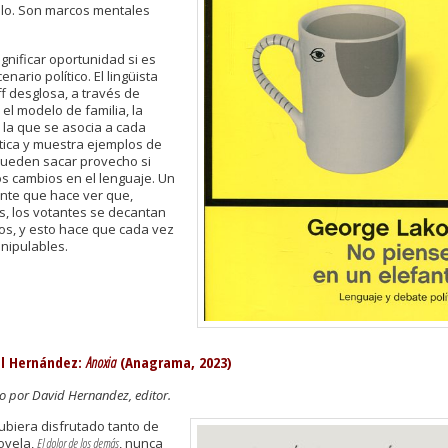
llo. Son marcos mentales
.
gnificar oportunidad si es
enario político. El lingüista
f desglosa, a través de
el modelo de familia, la
 la que se asocia a cada
ítica y muestra ejemplos de
ueden sacar provecho si
s cambios en el lenguaje. Un
ante que hace ver que,
, los votantes se decantan
os, y esto hace que cada vez
nipulables.
l Hernández:
Anoxia
(Anagrama, 2023)
por David Hernandez, editor.
ubiera disfrutado tanto de
ovela,
El dolor de los demás
, nunca