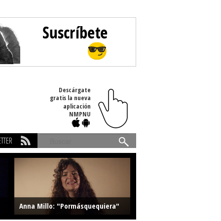
Descárgate
gratis la nueva
aplicación
NMPNU
TTER
Buscar
Anna Millo: "Pormásquequiera"
Farlise: "Marmelade"