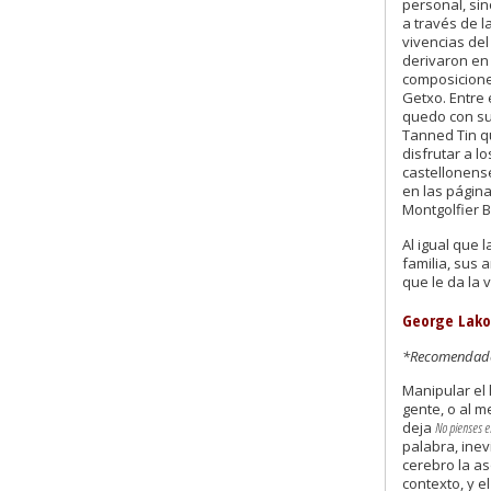
personal, sin
a través de l
vivencias de
derivaron en
composicione
Getxo. Entre
quedo con su
Tanned Tin q
disfrutar a 
castellonens
en las págin
Montgolfier B
Al igual que 
familia, sus 
que le da la 
George Lako
*Recomendado 
Manipular el 
gente, o al 
deja
No pienses e
palabra, ine
cerebro la as
contexto, y el