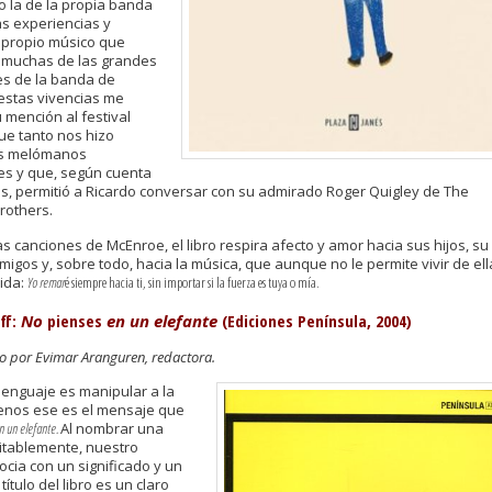
o la de la propia banda
as experiencias y
l propio músico que
 muchas de las grandes
s de la banda de
 estas vivencias me
 mención al festival
ue tanto nos hizo
los melómanos
es y que, según cuenta
as, permitió a Ricardo conversar con su admirado Roger Quigley de The
rothers.
las canciones de McEnroe, el libro respira afecto y amor hacia sus hijos, su
amigos y, sobre todo, hacia la música, que aunque no le permite vivir de ell
vida:
Yo remar
é
siempre hacia ti, s
in importar
si la fuerza es tuya o mía.
ff:
No
pienses
en un elefante
(Ediciones Península
, 2004)
por Evimar Aranguren, redactora.
lenguaje es manipular a la
menos ese es el mensaje que
n un elefante.
Al nombrar una
vitablemente, nuestro
ocia con un significado y un
 título del libro es un claro