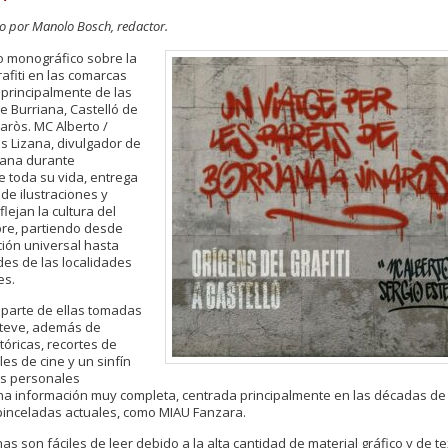
por Manolo Bosch, redactor.
 monográfico sobre la
rafiti en las comarcas
 principalmente de las
e Burriana, Castelló de
naròs. MC Alberto /
s Lizana, divulgador de
rbana durante
e toda su vida, entrega
 de ilustraciones y
flejan la cultura del
libre, partiendo desde
ción universal hasta
des de las localidades
es.
 parte de ellas tomadas
steve, además de
óricas, recortes de
les de cine y un sinfín
as personales
na información muy completa, centrada principalmente en las décadas de 
 pinceladas actuales, como MIAU Fanzara.
as son fáciles de leer debido a la alta cantidad de material gráfico y de t