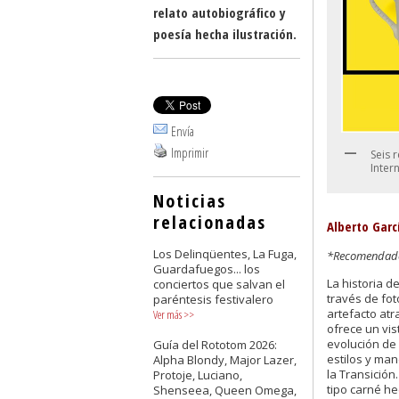
relato autobiográfico y
poesía hecha ilustración.
Envía
Imprimir
Seis 
Inter
Noticias
relacionadas
Alberto Gar
Los Delinqüentes, La Fuga,
*Recomendado 
Guardafuegos... los
La historia 
conciertos que salvan el
través de fot
paréntesis festivalero
artefacto atr
Ver más
>>
ofrece un vis
evolución de
Guía del Rototom 2026:
estilos y ma
Alpha Blondy, Major Lazer,
la Transición
Protoje, Luciano,
tipo carné he
Shenseea, Queen Omega,