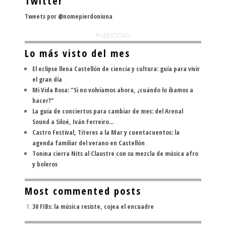
Twitter
Tweets por @nomepierdoniuna
PUBLICIDAD
Lo más visto del mes
El eclipse llena Castellón de ciencia y cultura: guía para vivir
el gran día
Mi Vida Rosa: "Si no volvíamos ahora, ¿cuándo lo íbamos a
hacer?"
La guía de conciertos para cambiar de mes: del Arenal
Sound a Siloé, Iván Ferreiro...
Castro Festival, Títeres a la Mar y cuentacuentos: la
agenda familiar del verano en Castellón
Tonina cierra Nits al Claustre con su mezcla de música afro
y boleros
Most commented posts
30 FIBs: la música resiste, cojea el encuadre