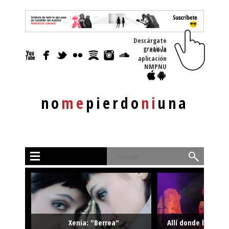
Descárgate
gratis la nueva
aplicación
NMPNU
no
me
pierdo
ni
una
Buscar
Xenia: "Berrea"
Allí donde la músi