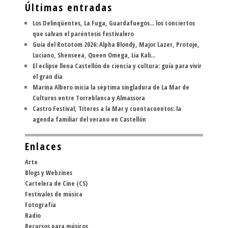
Últimas entradas
Los Delinqüentes, La Fuga, Guardafuegos... los conciertos
que salvan el paréntesis festivalero
Guía del Rototom 2026: Alpha Blondy, Major Lazer, Protoje,
Luciano, Shenseea, Queen Omega, Lia Kali...
El eclipse llena Castellón de ciencia y cultura: guía para vivir
el gran día
Marina Albero inicia la séptima singladura de La Mar de
Cultures entre Torreblanca y Almassora
Castro Festival, Títeres a la Mar y cuentacuentos: la
agenda familiar del verano en Castellón
Enlaces
Arte
Blogs y Webzines
Cartelera de Cine (CS)
Festivales de música
Fotografía
Radio
Recursos para músicos