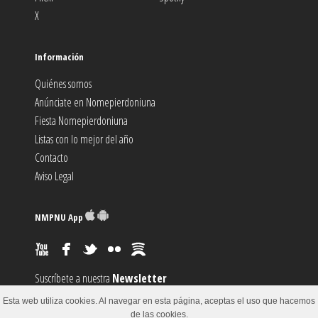
X
Información
Quiénes somos
Anúnciate en Nomepierdoniuna
Fiesta Nomepierdoniuna
Listas con lo mejor del año
Contacto
Aviso Legal
NMPNU App
Suscríbete a nuestra
Newsletter
Suscríbete al canal
RSS
Esta web utiliza cookies. Al navegar en esta página, aceptas el uso que hacemos
Sugiere un
Evento
de las cookies.