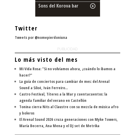
Sons del Korova bar
Twitter
Tweets por @nomepierdoniuna
PUBLICIDAD
Lo más visto del mes
Mi Vida Rosa: "Si no volvíamos ahora, ¿cuándo lo íbamos a
hacer?"
La guía de conciertos para cambiar de mes: del Arenal
Sound a Siloé, Iván Ferreiro...
Castro Festival, Títeres a la Mar y cuentacuentos: la
agenda familiar del verano en Castellón
Tonina cierra Nits al Claustre con su mezcla de música afro
y boleros
El Arenal Sound 2026 cruza generaciones con Myke Towers,
María Becerra, Ana Mena y el DJ set de Metrika