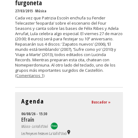
furgoneta
27/03/2015
-
Música
Cada vez que Patrizia Escoín enchufa su Fender
Telecaster ‘leoparda’ sobre el escenario del Four
Seasons y canta sobre las bases de Félix Ribes y Adela
Arrufat, Lula celebra algo especial. El viernes 27 de marzo
(20:00; 8 euros) será para festejar su 10º aniversario.
Repasarán sus 4 discos: ‘Zapatos nuevos’ (2006), ‘El
mundo está temblando’ (2007), ‘Sufre como yo’ (2010) y
‘Viaje a Marte’ (2013), todos editados con Lucinda
Records. Mientras preparan esta cita, chatean con
Nomepierdoniuna. Al otro lado del teclado, uno de los
grupos más importantes surgidos de Castellón.
(Comentarios 1)
Agenda
Buscador »
06/08/26 - 15:30
Efraín
Música - La Vall d'Uixó
Les Penyes en Festes en La Vall d'Uixó