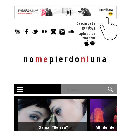
Descárgate
gratis la nueva
aplicación
NMPNU
no
me
pierdo
ni
una
Buscar
Xenia: "Berrea"
Allí donde la músi