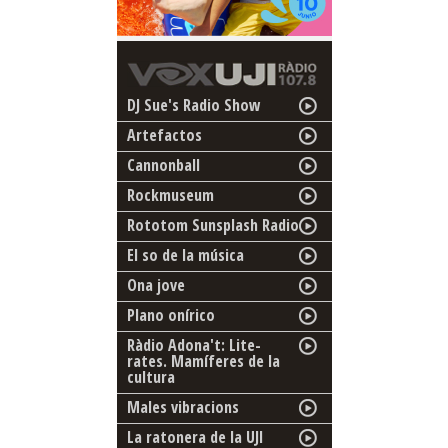
DJ Sue's Radio Show
Artefactos
Cannonball
Rockmuseum
Rototom Sunsplash Radio
El so de la música
Ona jove
Plano onírico
Ràdio Adona't: Lite-
rates. Mamíferes de la
cultura
Males vibracions
La ratonera de la UJI