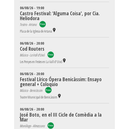
06/08/26 - 19:00
Castro Festival: 'Alguma Coisa', por Cia.
Heliodora
Teatro - Artana
Plaza de la Iglesia de Artana
06/08/26 - 20:00
Cod Routers
Música - La Vall d'Uixó
Les Penyes en Festes en La Vall d'Uixó
06/08/26 - 20:00
Festival Lírico Ópera Benicàssim: Ensayo
general + Coloquio
Música - Benicàssim
Teatre Municipal de Benicàssim
06/08/26 - 20:00
José Boto, en el III Cicle de Comèdia a la
Mar
Monólogo - Almassora