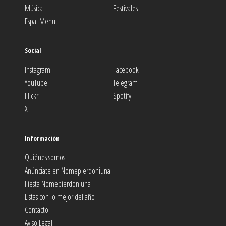
Música
Festivales
Espai Menut
Social
Instagram
Facebook
YouTube
Telegram
Flickr
Spotify
X
Información
Quiénes somos
Anúnciate en Nomepierdoniuna
Fiesta Nomepierdoniuna
Listas con lo mejor del año
Contacto
Aviso Legal