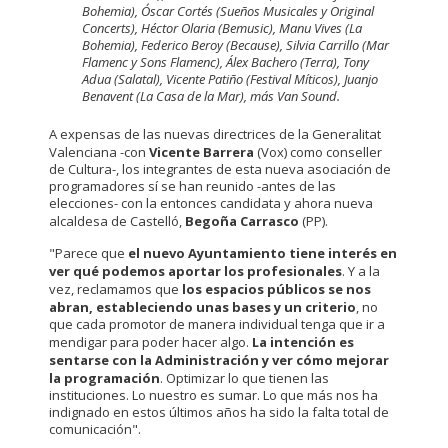
Bohemia), Óscar Cortés (Sueños Musicales y Original
Concerts), Héctor Olaria (Bemusic), Manu Vives (La
Bohemia), Federico Beroy (Because), Silvia Carrillo (Mar
Flamenc y Sons Flamenc), Álex Bachero (Terra), Tony
Adua (Salatal), Vicente Patiño (Festival Míticos), Juanjo
Benavent (La Casa de la Mar), más Van Sound.
A expensas de las nuevas directrices de la Generalitat
Valenciana -con
Vicente Barrera
(Vox) como conseller
de Cultura-, los integrantes de esta nueva asociación de
programadores sí se han reunido -antes de las
elecciones- con la entonces candidata y ahora nueva
alcaldesa de Castelló,
Begoña Carrasco
(PP).
"Parece que
el nuevo Ayuntamiento tiene interés en
ver qué podemos aportar los profesionales
. Y a la
vez, reclamamos que
los espacios públicos se nos
abran, estableciendo unas bases y un criterio
, no
que cada promotor de manera individual tenga que ir a
mendigar para poder hacer algo.
La intención es
sentarse con la Administración y ver cómo mejorar
la programación
. Optimizar lo que tienen las
instituciones. Lo nuestro es sumar. Lo que más nos ha
indignado en estos últimos años ha sido la falta total de
comunicación".