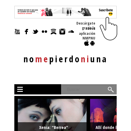
Descárgate
gratis la nueva
aplicación
NMPNU
no
me
pierdo
ni
una
Buscar
Xenia: "Berrea"
Allí donde la músi