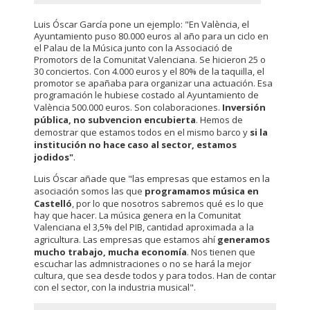
Luis Óscar García pone un ejemplo: "En València, el
Ayuntamiento puso 80.000 euros al año para un ciclo en
el Palau de la Música junto con la Associació de
Promotors de la Comunitat Valenciana. Se hicieron 25 o
30 conciertos. Con 4.000 euros y el 80% de la taquilla, el
promotor se apañaba para organizar una actuación. Esa
programación le hubiese costado al Ayuntamiento de
València 500.000 euros. Son colaboraciones.
Inversión
pública, no subvencion encubierta
. Hemos de
demostrar que estamos todos en el mismo barco y
si la
institución no hace caso al sector, estamos
jodidos"
.
Luis Óscar añade que "las empresas que estamos en la
asociación somos las que
programamos música en
Castelló
, por lo que nosotros sabremos qué es lo que
hay que hacer. La música genera en la Comunitat
Valenciana el 3,5% del PIB, cantidad aproximada a la
agricultura. Las empresas que estamos ahí
generamos
mucho trabajo, mucha economía
. Nos tienen que
escuchar las admnistraciones o no se hará la mejor
cultura, que sea desde todos y para todos. Han de contar
con el sector, con la industria musical".