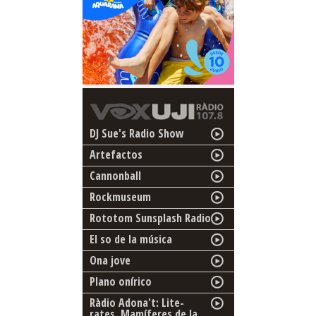
DJ Sue's Radio Show
Artefactos
Cannonball
Rockmuseum
Rototom Sunsplash Radio
El so de la música
Ona jove
Plano onírico
Ràdio Adona't: Lite-
rates. Mamíferes de la