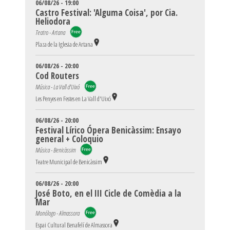
06/08/26 - 19:00
Castro Festival: 'Alguma Coisa', por Cia.
Heliodora
Teatro - Artana
Plaza de la Iglesia de Artana
06/08/26 - 20:00
Cod Routers
Música - La Vall d'Uixó
Les Penyes en Festes en La Vall d'Uixó
06/08/26 - 20:00
Festival Lírico Ópera Benicàssim: Ensayo
general + Coloquio
Música - Benicàssim
Teatre Municipal de Benicàssim
06/08/26 - 20:00
José Boto, en el III Cicle de Comèdia a la
Mar
Monólogo - Almassora
Espai Cultural Benafelí de Almassora