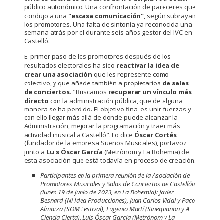
público autonómico. Una confrontación de pareceres que
condujo a una
"escasa comunicación"
, según subrayan
los promotores. Una falta de sintonía ya reconocida una
semana atrás por el durante seis años gestor del IVC en
Castelló.
El primer paso de los promotores después de los
resultados electorales ha sido
reactivar la idea de
crear una asociación
que les represente como
colectivo, y que añade también a propietarios
de salas
de conciertos
. "Buscamos
recuperar un vínculo más
directo
con la administración pública, que de alguna
manera se ha perdido. El objetivo final es unir fuerzas y
con ello llegar más allá de donde puede alcanzar la
Administración, mejorar la programación y traer más
actividad musical a Castelló". Lo dice
Óscar Cortés
(fundador de la empresa Sueños Musicales), portavoz
junto a
Luis Óscar García
(Metrònom y La Bohemia) de
esta asociación que está todavía en proceso de creación.
Participantes en la primera reunión de la Asociación de
Promotores Musicales y Salas de Conciertos de Castellón
(lunes 19 de junio de 2023, en La Bohemia): Javier
Besnard (Ni Idea Producciones), Juan Carlos Vidal y Paco
Almarza (SOM Festival), Eugenio Martí (Sinequanon y A
Ciencia Cierta), Luis Óscar García (Metrónom y La