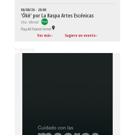
06/08/26 - 20:00
'Ókè' por La Raspa Artes Escénicas
Circo - Vila-real
Plaça del Pastoret-Termet
Ver más
»
Sugiere un evento
»
PUBLICIDAD