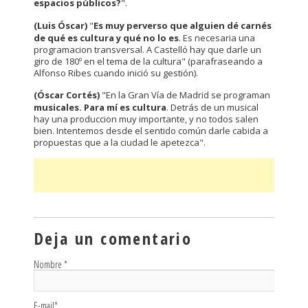
espacios públicos?
".
(Luis Óscar)
"
Es muy perverso que alguien dé carnés
de qué es cultura y qué no lo es
. Es necesaria una
programacion transversal. A Castelló hay que darle un
giro de 180º en el tema de la cultura" (parafraseando a
Alfonso Ribes cuando inició su gestión).
(Óscar Cortés)
"En la Gran Vía de Madrid se programan
musicales. Para mí es cultura
. Detrás de un musical
hay una produccion muy importante, y no todos salen
bien. Intentemos desde el sentido común darle cabida a
propuestas que a la ciudad le apetezca".
Deja un comentario
Nombre
*
E-mail
*