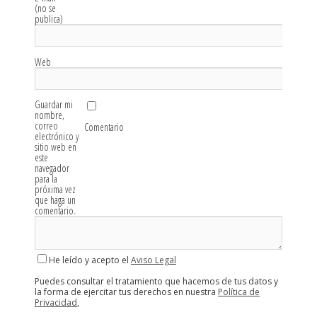
(no se
publica)
Web
Guardar mi
nombre,
correo
Comentario
electrónico y
sitio web en
este
navegador
para la
próxima vez
que haga un
comentario.
He leído y acepto el
Aviso Legal
Puedes consultar el tratamiento que hacemos de tus datos y
la forma de ejercitar tus derechos en nuestra
Política de
Privacidad
,