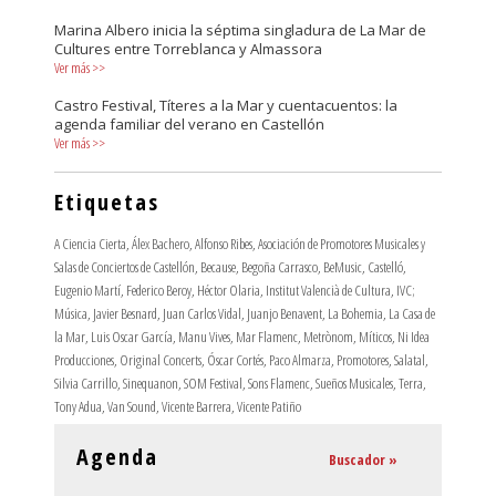
Marina Albero inicia la séptima singladura de La Mar de
Cultures entre Torreblanca y Almassora
Ver más
>>
Castro Festival, Títeres a la Mar y cuentacuentos: la
agenda familiar del verano en Castellón
Ver más
>>
Etiquetas
A Ciencia Cierta
,
Álex Bachero
,
Alfonso Ribes
,
Asociación de Promotores Musicales y
Salas de Conciertos de Castellón
,
Because
,
Begoña Carrasco
,
BeMusic
,
Castelló
,
Eugenio Martí
,
Federico Beroy
,
Héctor Olaria
,
Institut Valencià de Cultura
,
IVC;
Música
,
Javier Besnard
,
Juan Carlos Vidal
,
Juanjo Benavent
,
La Bohemia
,
La Casa de
la Mar
,
Luis Oscar García
,
Manu Vives
,
Mar Flamenc
,
Metrònom
,
Míticos
,
Ni Idea
Producciones
,
Original Concerts
,
Óscar Cortés
,
Paco Almarza
,
Promotores
,
Salatal
,
Silvia Carrillo
,
Sinequanon
,
SOM Festival
,
Sons Flamenc
,
Sueños Musicales
,
Terra
,
Tony Adua
,
Van Sound
,
Vicente Barrera
,
Vicente Patiño
Agenda
Buscador »