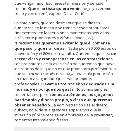
que vengan aquí. Eso necesita inversión y sentido
común.
Que el artista quiera venir
; luego ya veremos
cómo y con quién", expone Óscar Cortés.
En este punto, quieren desmentir que se diesen
puñetazos en la mesa y se transmitiesen propuestas
"indecentes" en las reuniones mantenidas seis años
atrás entre promotores y Alfonso Ribes (IVC).
"Precisamente
queremos evitar lo que él comenta
que pasó, y que no fue así.
Nadie pidió 30.000 euros de
subvención y el 80% de la taquilla. Queremos que sea
un
sector claro y transparente en las contrataciones
.
Los promotores de la asociación no queremos que haya
injerencias de lo que no es una promotora profesional, ni
que se hinchen cachés ni se haga una mala producción
en cuanto a seguridad. Que sean promotores
profesionales.
Llevamos treinta años dedicados a la
música, y es porque nos gusta
. No somos simples
comerciantes, pero
somos autónomos, nos jugamos
patrimonio y dinero propio, y claro que queremos
obtener beneficio
. La Administración usa el dinero
público, no el de sus gestores. Esperamos que la
inversión pública recaiga en empresas de la provincia",
comentan intercalando frases.