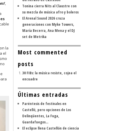
es!
,
Tonina cierra Nits al Claustre con
su mezcla de música afro y boleros
 a
El Arenal Sound 2026 cruza
les
ecable
generaciones con Myke Towers,
María Becerra, Ana Mena y el DJ
set de Metrika
con la
Most commented
a el
ismo
posts
uno
30 FIBs: la música resiste, cojea el
de
encuadre
para
Últimas entradas
Paréntesis de festivales en
Castelló, pero opciones de Los
Delinqüentes, La Fuga,
Guardafuegos...
El eclipse llena Castellón de ciencia