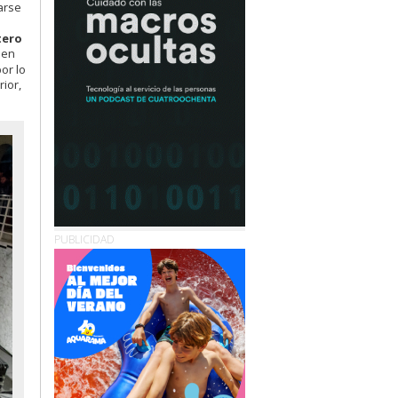
arse
tero
 en
or lo
ior,
PUBLICIDAD