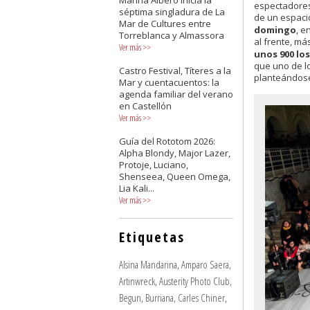
Marina Albero inicia la
espectadores 
séptima singladura de La
de un espacio
Mar de Cultures entre
domingo
, e
Torreblanca y Almassora
al frente, má
Ver más
>>
unos 900 lo
que uno de lo
Castro Festival, Títeres a la
planteándose 
Mar y cuentacuentos: la
agenda familiar del verano
en Castellón
Ver más
>>
Guía del Rototom 2026:
Alpha Blondy, Major Lazer,
Protoje, Luciano,
Shenseea, Queen Omega,
Lia Kali...
Ver más
>>
Etiquetas
Alsina Mandarina
,
Amparo Saera
,
Artinwreck
,
Austerity Photo Club
,
Begun
,
Burriana
,
Carles Chiner
,