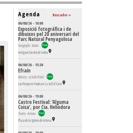
Agenda
Buscador »
06/08/26 - 10:00
Exposició fotográfica i de
dibuixos pel 20 aniversari del
Parc Natural Penyagolosa
Fotografía - Xodos
Antigues Escoles de Xodos
06/08/26 - 15:30
Efraín
Música - La Vall d'Uixó
Les Penyes en Festes en La Vall d'Uixó
06/08/26 - 19:00
Castro Festival: 'Alguma
Coisa', por Cia. Heliodora
Teatro - Artana
Plaza de la Iglesia de Artana
06/08/26 - 20:00