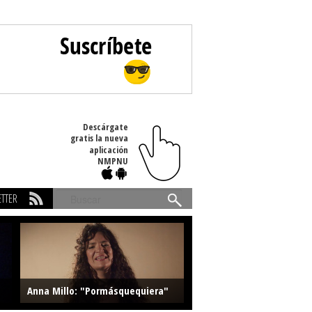
Descárgate
gratis la nueva
aplicación
NMPNU
TTER
Buscar
Anna Millo: "Pormásquequiera"
Farlise: "Marmelade"