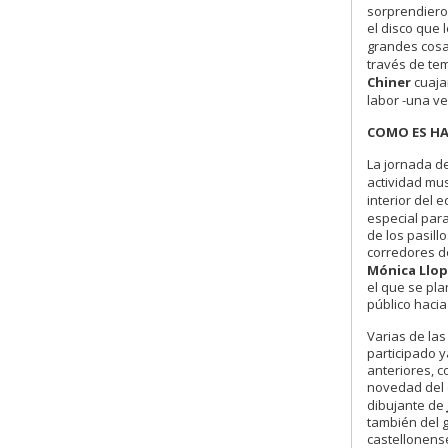
sorprendieron
el disco que
grandes cosa
través de t
Chiner
cuajan
labor -una v
COMO ES HA
La jornada d
actividad mus
interior del 
especial par
de los pasill
corredores de
Mónica Llop
el que se pla
público hacia
Varias de la
participado y
anteriores, c
novedad del
dibujante de
también del 
castellonense