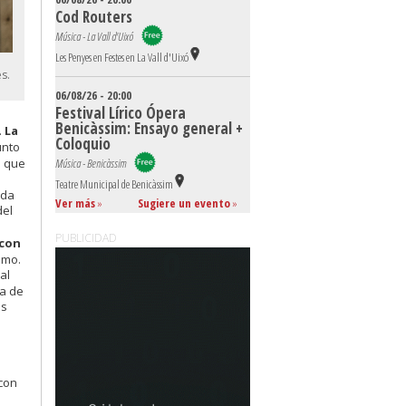
Cod Routers
Música - La Vall d'Uixó
Les Penyes en Festes en La Vall d'Uixó
s.
06/08/26 - 20:00
Festival Lírico Ópera
Benicàssim: Ensayo general +
.
La
Coloquio
unto
Música - Benicàssim
o
que
e
Teatre Municipal de Benicàssim
ada
Ver más
»
Sugiere un evento
»
del
PUBLICIDAD
 con
smo.
al
ta de
us
 con