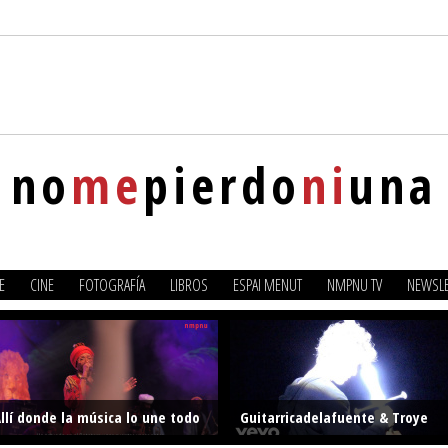
no
me
pierdo
ni
una
E
CINE
FOTOGRAFÍA
LIBROS
ESPAI MENUT
NMPNU TV
NEWSLE
llí donde la música lo une todo
Guitarricadelafuente & Troye