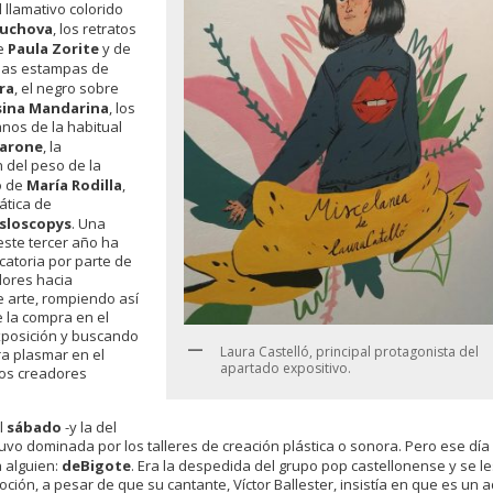
l llamativo colorido
ouchova
, los retratos
e
Paula Zorite
y de
 las estampas de
ra
, el negro sobre
sina Mandarina
, los
nos de la habitual
farone
, la
n del peso de la
o de
María Rodilla
,
ática de
sloscopys
. Una
ste tercer año ha
catoria por parte de
dores hacia
e arte, rompiendo así
e la compra en el
exposición y buscando
Laura Castelló, principal protagonista del
a plasmar en el
apartado expositivo.
tos creadores
l
sábado
-y la del
vo dominada por los talleres de creación plástica o sonora. Pero ese día
 alguien:
deBigote
. Era la despedida del grupo pop castellonense y se le
ción, a pesar de que su cantante, Víctor Ballester, insistía en que es un a