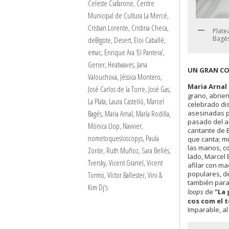
Celeste Ciafarone
,
Centre
Municipal de Cultura La Mercé
,
Cristian Lorente
,
Cristina Checa
,
Plate
Bagés
deBigote
,
Desert
,
Eloi Caballé
,
emac
,
Enrique Ara ‘El Pantera’
,
Gener
,
Heatwaves
,
Jana
UN GRAN C
Valouchova
,
Jéssica Montero
,
Maria Arnal
José Carlos de la Torre
,
José Gas
,
grano, abrie
La Plata
,
Laura Castelló
,
Marcel
celebrado di
Bagés
,
Maria Arnal
,
María Rodilla
,
asesinadas po
pasado del an
Mònica Llop
,
Navvier
,
cantante de B
nometoquesloscopys
,
Paula
que canta; mi
las manos, c
Zorite
,
Ruth Muñoz
,
Sara Bellés
,
lado, Marcel 
Tversky
,
Vicent Granel
,
Vicent
afilar con ma
populares, d
Tormo
,
Víctor Ballester
,
Vini &
también para
Kim Dj's
loops
de
"La 
cos com el 
Imparable, a