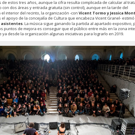
de estos tres años, aunque la cifra resulta complicada de calcular al trat
 con dos áreas y entrada gratuita (sin control), aunque en la tarde del
n el interior del recinto, la organización -con
Vicent Tormo y Jessica Mon
s el apoyo de la concejalía de Cultura que encabeza Vicent Granel- estimó
s asistentes
. La música sigue ganando la partida al apartado expositivo, p
s puntos de mejora es conseguir que el público entre más en la zona inter
ya desde la organización algunas iniciativas para lograrlo en 2019.