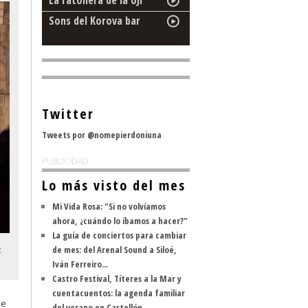
La ratonera de la UJI
Sons del Korova bar
Twitter
Tweets por @nomepierdoniuna
PUBLICIDAD
Lo más visto del mes
Mi Vida Rosa: "Si no volvíamos
ahora, ¿cuándo lo íbamos a hacer?"
La guía de conciertos para cambiar
de mes: del Arenal Sound a Siloé,
:
Iván Ferreiro...
Castro Festival, Títeres a la Mar y
cuentacuentos: la agenda familiar
ue
del verano en Castellón