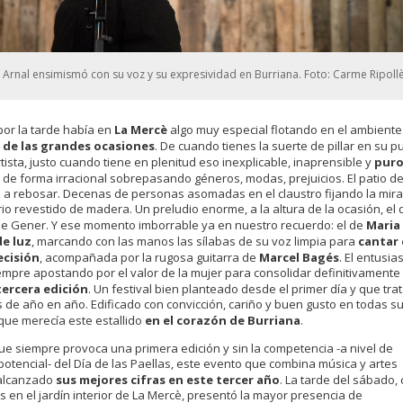
 Arnal ensimismó con su voz y su expresividad en Burriana. Foto: Carme Ripollè
or la tarde había en
La Mercè
algo muy especial flotando en el ambiente
d de las grandes ocasiones
. De cuando tienes la suerte de pillar en su p
tista, justo cuando tiene en plenitud eso inexplicable, inaprensible y
pur
de forma irracional sobrepasando géneros, modas, prejuicios. El patio d
o a rebosar. Decenas de personas asomadas en el claustro fijando la mir
io revestido de madera. Un preludio enorme, a la altura de la ocasión, el 
de Gener. Y ese momento imborrable ya en nuestro recuerdo: el de
Maria
de luz
, marcando con las manos las sílabas de su voz limpia para
cantar
ecisión
, acompañada por la rugosa guitarra de
Marcel Bagés
. El entusia
iempre apostando por el valor de la mujer para consolidar definitivamente 
tercera edición
. Un festival bien planteado desde el primer día y que tra
s de año en año. Edificado con convicción, cariño y buen gusto en todas s
 que merecía este estallido
en el corazón de Burriana
.
ue siempre provoca una primera edición y sin la competencia -a nivel de
 potencial- del Día de las Paellas, este evento que combina música y artes
 alcanzado
sus mejores cifras en este tercer año
. La tarde del sábado,
s en el jardín interior de La Mercè, presentó la mayor presencia de