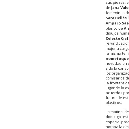
sus piezas, e
de
Jana Val
femeninos d
Sara Bellés
,
Amparo Sae
blanco de
Al
dibujos huma
Celeste Cia
reivindicació
mujer a carg
la misma tem
nometoque
novedad en e
sido la convo
los organiza
comisarios d
la frontera d
lugar de la 
acuerdos par
futuro de es
plásticos.
La matinal de
domingo- estu
especial para
notaba la emo