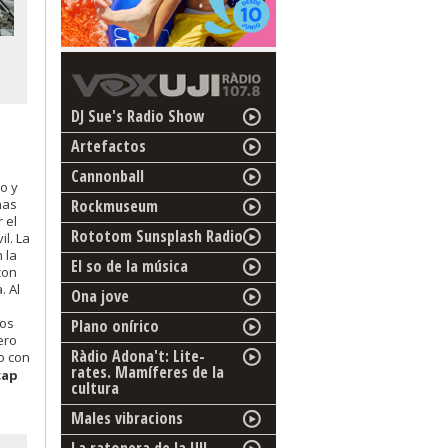
DJ Sue's Radio Show
Artefactos
Cannonball
do y
Rockmuseum
nas
 el
Rototom Sunsplash Radio
l. La
 la
El so de la música
con
. Al
Ona jove
tos
Plano onírico
ero
Ràdio Adona't: Lite-
o con
rates. Mamíferes de la
cap
cultura
Males vibracions