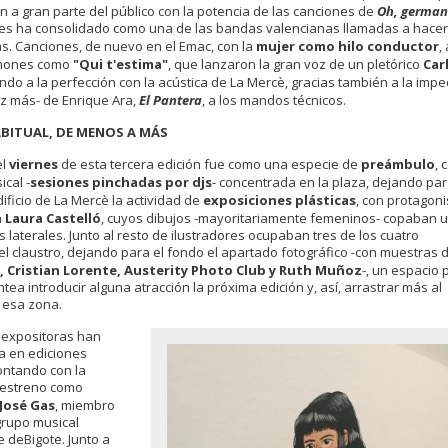
 a gran parte del público con la potencia de las canciones de
Oh, german
 les ha consolidado como una de las bandas valencianas llamadas a hacer
s. Canciones, de nuevo en el Emac, con la
mujer como hilo conductor
,
emones como
"Qui t'estima"
, que lanzaron la gran voz de un pletórico
Car
do a la perfección con la acústica de La Mercè, gracias también a la imp
ez más- de Enrique Ara,
El Pantera
, a los mandos técnicos.
BITUAL, DE MENOS A MÁS
el
viernes
de esta tercera edición fue como una especie de
preámbulo
, 
ical -
sesiones pinchadas por djs
- concentrada en la plaza, dejando par
edificio de La Mercè la actividad de
exposiciones plásticas
, con protagon
a
Laura Castelló
, cuyos dibujos -mayoritariamente femeninos- copaban 
os laterales. Junto al resto de ilustradores ocupaban tres de los cuatro
l claustro, dejando para el fondo el apartado fotográfico -con muestras 
, Cristian Lorente, Austerity Photo Club y Ruth Muñoz
-, un espacio 
ntea introducir alguna atracción la próxima edición y, así, arrastrar más al
 esa zona.
s expositoras han
a en ediciones
ontando con la
 estreno como
José Gas
, miembro
grupo musical
 deBigote. Junto a