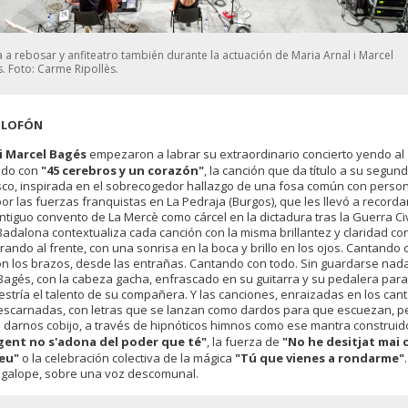
a a rebosar y anfiteatro también durante la actuación de Maria Arnal i Marcel
. Foto: Carme Ripollès.
OLOFÓN
 i Marcel Bagés
empezaron a labrar su extraordinario concierto yendo al
ndo con
"45 cerebros y un corazón"
, la canción que da título a su segun
sco, inspirada en el sobrecogedor hallazgo de una fosa común con perso
r las fuerzas franquistas en La Pedraja (Burgos), que les llevó a recordar
tiguo convento de La Mercè como cárcel en la dictadura tras la Guerra Civi
adalona contextualiza cada canción con la misma brillantez y claridad con
rando al frente, con una sonrisa en la boca y brillo en los ojos. Cantando 
on los brazos, desde las entrañas. Cantando con todo. Sin guardarse nada
Bagés, con la cabeza gacha, enfrascado en su guitarra y su pedalera para
estría el talento de su compañera. Y las canciones, enraizadas en los can
escarnadas, con letras que se lanzan como dardos para que escuezan, p
 darnos cobijo, a través de hipnóticos himnos como ese mantra construid
gent no s'adona del poder que té"
, la fuerza de
"No he desitjat mai 
teu"
o la celebración colectiva de la mágica
"Tú que vienes a rondarme"
.
l galope, sobre una voz descomunal.