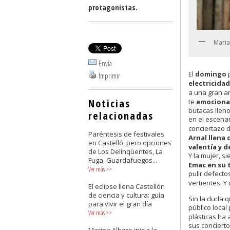
protagonistas.
Maria
Envía
El
domingo
p
Imprimir
electricida
a una gran ar
Noticias
te
emociona
butacas llen
relacionadas
en el escenar
conciertazo 
Paréntesis de festivales
Arnal llena 
en Castelló, pero opciones
valentía y d
de Los Delinqüentes, La
Y la mujer, s
Fuga, Guardafuegos...
Emac en su 
Ver más
>>
pulir defecto
vertientes. Y
El eclipse llena Castellón
de ciencia y cultura: guía
Sin la duda q
para vivir el gran día
público local
Ver más
>>
plásticas ha
sus concierto