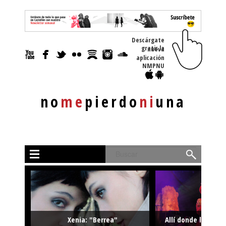
Descárgate
gratis la nueva
aplicación
NMPNU
no
me
pierdo
ni
una
Buscar
Xenia: "Berrea"
Allí donde la músi