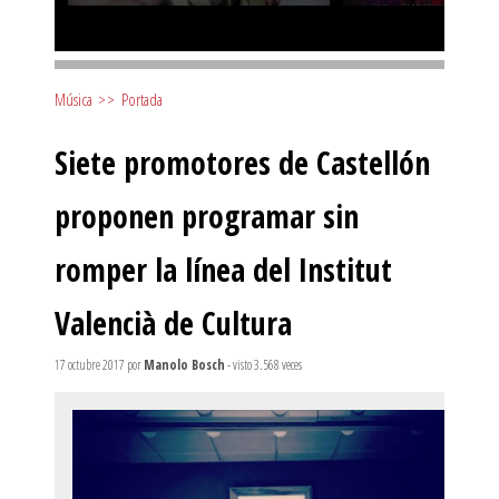
Música
>>
Portada
Siete promotores de Castellón
proponen programar sin
romper la línea del Institut
Valencià de Cultura
17 octubre 2017
por
Manolo Bosch
- visto 3.568 veces