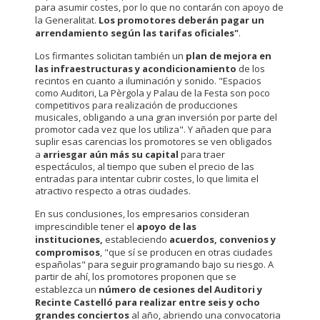
para asumir costes, por lo que no contarán con apoyo de
la Generalitat.
Los promotores deberán pagar un
arrendamiento según las tarifas oficiales"
.
Los firmantes solicitan también un
plan de mejora en
las infraestructuras y acondicionamiento
de los
recintos en cuanto a iluminación y sonido. "Espacios
como Auditori, La Pèrgola y Palau de la Festa son poco
competitivos para realización de producciones
musicales, obligando a una gran inversión por parte del
promotor cada vez que los utiliza". Y añaden que para
suplir esas carencias los promotores se ven obligados
a
arriesgar aún más su capital
para traer
espectáculos, al tiempo que suben el precio de las
entradas para intentar cubrir costes, lo que limita el
atractivo respecto a otras ciudades.
En sus conclusiones, los empresarios consideran
imprescindible tener el
apoyo de las
instituciones,
estableciendo
acuerdos, convenios y
compromisos
, "que sí se producen en otras ciudades
españolas" para seguir programando bajo su riesgo. A
partir de ahí, los promotores proponen que se
establezca un
número de cesiones del Auditori y
Recinte Castelló para realizar entre seis y ocho
grandes conciertos
al año, abriendo una convocatoria