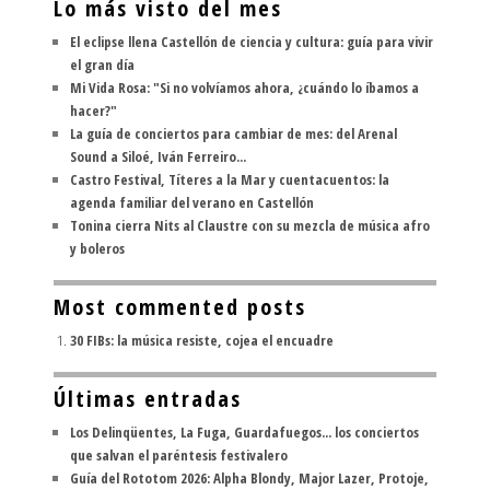
Lo más visto del mes
El eclipse llena Castellón de ciencia y cultura: guía para vivir
el gran día
Mi Vida Rosa: "Si no volvíamos ahora, ¿cuándo lo íbamos a
hacer?"
La guía de conciertos para cambiar de mes: del Arenal
Sound a Siloé, Iván Ferreiro...
Castro Festival, Títeres a la Mar y cuentacuentos: la
agenda familiar del verano en Castellón
Tonina cierra Nits al Claustre con su mezcla de música afro
y boleros
Most commented posts
30 FIBs: la música resiste, cojea el encuadre
Últimas entradas
Los Delinqüentes, La Fuga, Guardafuegos... los conciertos
que salvan el paréntesis festivalero
Guía del Rototom 2026: Alpha Blondy, Major Lazer, Protoje,