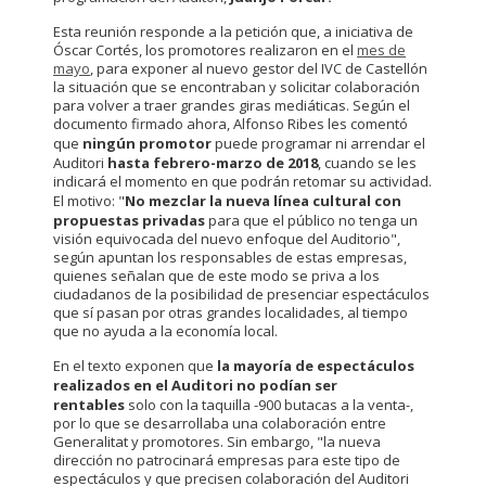
Esta reunión responde a la petición que, a iniciativa de
Óscar Cortés, los promotores realizaron en el
mes de
mayo
, para exponer al nuevo gestor del IVC de Castellón
la situación que se encontraban y solicitar colaboración
para volver a traer grandes giras mediáticas. Según el
documento firmado ahora, Alfonso Ribes les comentó
que
ningún promotor
puede programar ni arrendar el
Auditori
hasta febrero-marzo de 2018
, cuando se les
indicará el momento en que podrán retomar su actividad.
El motivo: "
No mezclar la nueva línea cultural con
propuestas
privadas
para que el público no tenga un
visión equivocada del nuevo enfoque del Auditorio",
según apuntan los responsables de estas empresas,
quienes señalan que de este modo se priva a los
ciudadanos de la posibilidad de presenciar espectáculos
que sí pasan por otras grandes localidades, al tiempo
que no ayuda a la economía local.
En el texto exponen que
la mayoría de espectáculos
realizados en el Auditori no podían ser
rentables
solo con la taquilla -900 butacas a la venta-,
por lo que se desarrollaba una colaboración entre
Generalitat y promotores. Sin embargo, "la nueva
dirección no patrocinará empresas para este tipo de
espectáculos y que precisen colaboración del Auditori