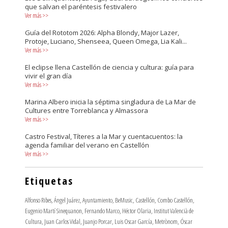
que salvan el paréntesis festivalero
Ver más
>>
Guía del Rototom 2026: Alpha Blondy, Major Lazer,
Protoje, Luciano, Shenseea, Queen Omega, Lia Kali...
Ver más
>>
El eclipse llena Castellón de ciencia y cultura: guía para
vivir el gran día
Ver más
>>
Marina Albero inicia la séptima singladura de La Mar de
Cultures entre Torreblanca y Almassora
Ver más
>>
Castro Festival, Títeres a la Mar y cuentacuentos: la
agenda familiar del verano en Castellón
Ver más
>>
Etiquetas
Alfonso Ribes
,
Ángel Juárez
,
Ayuntamiento
,
BeMusic
,
Castellón
,
Combo Castellón
,
Eugenio Martí Sinequanon
,
Fernando Marco
,
Héctor Olaria
,
Institut Valencià de
Cultura
,
Juan Carlos Vidal
,
Juanjo Porcar
,
Luis Oscar García
,
Metrònom
,
Óscar