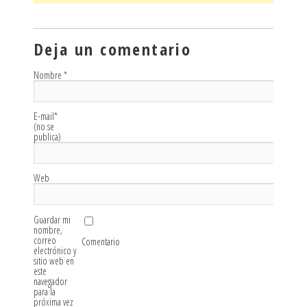
Deja un comentario
Nombre
*
E-mail
*
(no se
publica)
Web
Guardar mi
nombre,
correo
Comentario
electrónico y
sitio web en
este
navegador
para la
próxima vez