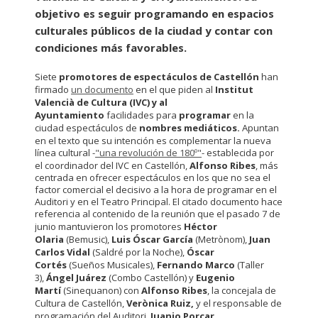
objetivo es seguir programando en espacios
culturales públicos de la ciudad y contar con
condiciones más favorables.
Siete
promotores de espectáculos de Castellón
han
firmado
un documento
en el que piden al
Institut
Valencià de Cultura (IVC) y al
Ayuntamiento
facilidades para
programar
en la
ciudad espectáculos de
nombres mediáticos.
Apuntan
en el texto que su intención es
complementar la nueva
línea cultural -
"una revolución de 180º"
- establecida por
el coordinador del IVC en Castellón,
Alfonso Ribes
, más
centrada en ofrecer espectáculos en los que no sea el
factor comercial el decisivo a la hora de programar en el
Auditori y en el Teatro Principal. El citado documento hace
referencia al contenido de la reunión que el pasado 7 de
junio mantuvieron los promotores
Héctor
Olaria
(Bemusic),
Luis Óscar García
(Metrònom),
Juan
Carlos Vidal
(Saldré por la Noche),
Óscar
Cortés
(Sueños Musicales),
Fernando Marco
(Taller
3),
Ángel Juárez
(Combo Castellón) y
Eugenio
Martí
(Sinequanon) con
Alfonso Ribes
, la concejala de
Cultura de Castellón,
Verònica Ruiz,
y el responsable de
programación del Auditori,
Juanjo Porcar.