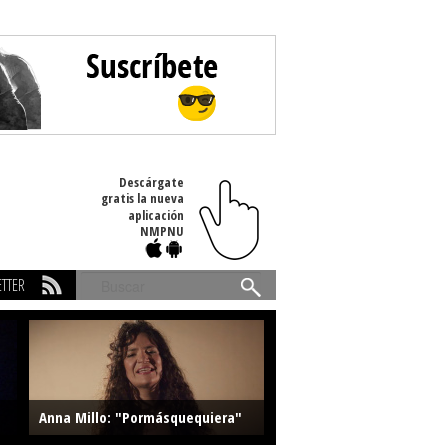
Descárgate
gratis la nueva
aplicación
NMPNU
TTER
Buscar
Anna Millo: "Pormásquequiera"
Farlise: "Marmelade"