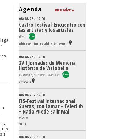
Agenda
Buscador »
08/08/26 - 12:00
Castro Festival: Encuentro con
las artistas y los artistas
Otros
llega
Edificio Polifuncional de Alfondeguilla
ás
bres
08/08/26 - 12:00
XVII Jornades de Memòria
Històrica de Vistabella
Memoria y patrimonio - Vistabella
Vistabella
08/08/26 - 13:00
FIS-Festival Internacional
Sueras, con Lamar + Teleclub
 en
+ Nada Puede Salir Mal
,
Música
s
er a
Suera
nculo
s 1)
08/08/26 - 15:30