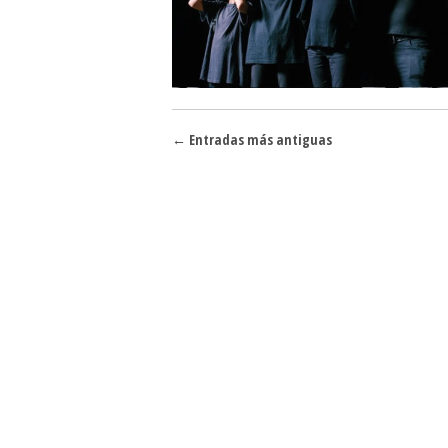
Navegador de artículos
←
Entradas más antiguas