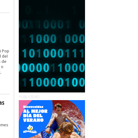
ni Pop
l del
s de
 o
,
PUBLICIDAD
as
l mes