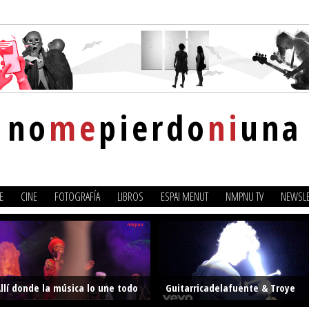
no
me
pierdo
ni
una
E
CINE
FOTOGRAFÍA
LIBROS
ESPAI MENUT
NMPNU TV
NEWSLE
llí donde la música lo une todo
Guitarricadelafuente & Troye