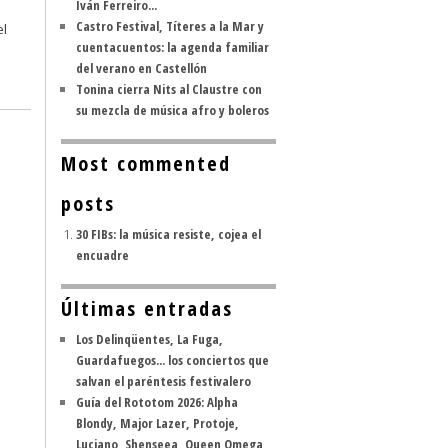
Iván Ferreiro...
Castro Festival, Títeres a la Mar y
el
cuentacuentos: la agenda familiar
del verano en Castellón
Tonina cierra Nits al Claustre con
su mezcla de música afro y boleros
Most commented
posts
30 FIBs: la música resiste, cojea el
encuadre
Últimas entradas
Los Delinqüentes, La Fuga,
Guardafuegos... los conciertos que
salvan el paréntesis festivalero
Guía del Rototom 2026: Alpha
Blondy, Major Lazer, Protoje,
Luciano, Shenseea, Queen Omega,