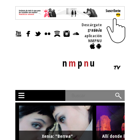
Descárgate
gratis la nueva
aplicación
NMPNU
n
m
p
n
u
tv
Buscar
Xenia: "Berrea"
Allí donde la músi