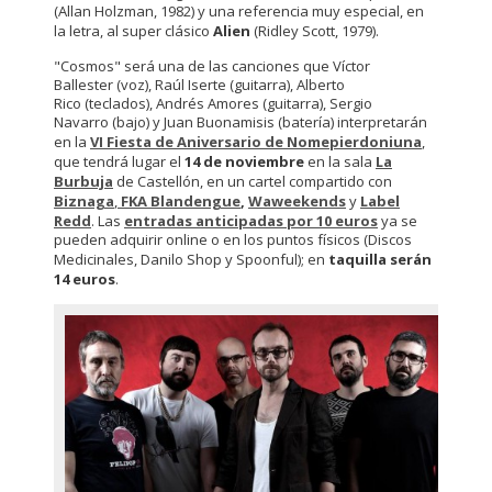
(Allan Holzman, 1982) y una referencia muy especial, en
la letra, al super clásico
Alien
(Ridley Scott, 1979).
"Cosmos" será una de las canciones que Víctor
Ballester (voz), Raúl Iserte (guitarra), Alberto
Rico (teclados), Andrés Amores (guitarra), Sergio
Navarro (bajo) y Juan Buonamisis (batería) interpretarán
en la
VI Fiesta de Aniversario de Nomepierdoniuna
,
que tendrá lugar el
14 de noviembre
en la sala
La
Burbuja
de Castellón, en un cartel compartido con
Biznaga
,
FKA Blandengue
,
Waweekends
y
Label
Redd
. Las
entradas anticipadas por 10 euros
ya se
pueden adquirir online o en los puntos físicos (Discos
Medicinales, Danilo Shop y Spoonful); en
taquilla serán
14 euros
.