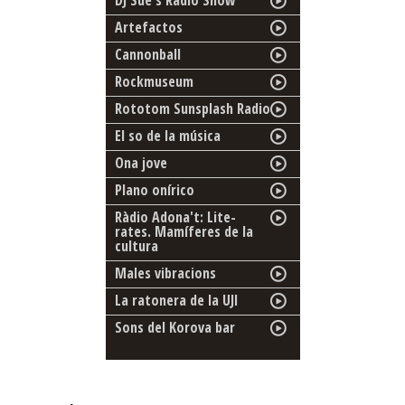
DJ Sue's Radio Show
Artefactos
Cannonball
Rockmuseum
Rototom Sunsplash Radio
El so de la música
Ona jove
Plano onírico
Ràdio Adona't: Lite-
rates. Mamíferes de la
cultura
Males vibracions
La ratonera de la UJI
Sons del Korova bar