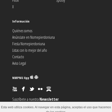
Flickr
Spotify
X
Información
Quiénes somos
Anúnciate en Nomepierdoniuna
Fiesta Nomepierdoniuna
Listas con lo mejor del año
Contacto
Aviso Legal
NMPNU App
Suscríbete a nuestra
Newsletter
Suscríbete al canal
RSS
Esta web utiliza cookies. Al navegar en esta página, aceptas el uso que hacemos