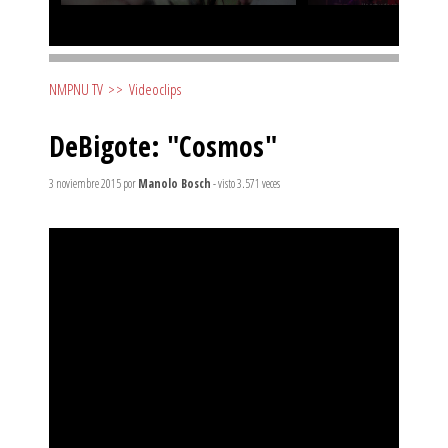
NMPNU TV
>>
Videoclips
DeBigote: "Cosmos"
3 noviembre 2015
por
Manolo Bosch
- visto 3.571 veces