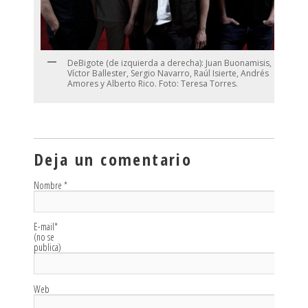
DeBigote (de izquierda a derecha): Juan Buonamisis,
Víctor Ballester, Sergio Navarro, Raúl Isierte, Andrés
Amores y Alberto Rico. Foto: Teresa Torres.
Deja un comentario
Nombre
*
E-mail
*
(no se
publica)
Web