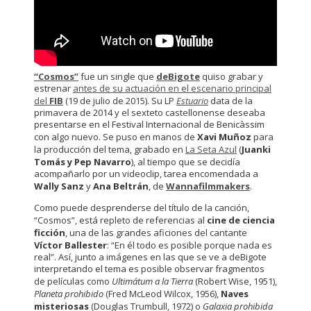
“Cosmos”
fue un single que
deBigote
quiso grabar y
estrenar
antes de su actuación en el escenario principal
del
FIB
(19 de julio de 2015). Su LP
Estuario
data de la
primavera de 2014 y el sexteto castellonense deseaba
presentarse en el Festival Internacional de Benicàssim
con algo nuevo. Se puso en manos de
Xavi Muñoz
para
la producción del tema, grabado en
La Seta Azul
(
Juanki
Tomás y Pep Navarro
), al tiempo que se decidía
acompañarlo por un videoclip, tarea encomendada a
Wally Sanz
y
Ana Beltrán
, de
Wannafilmmakers
.
Como puede desprenderse del título de la canción,
“Cosmos”, está repleto de referencias al
cine de ciencia
ficción
, una de las grandes aficiones del cantante
Víctor Ballester
: “En él todo es posible porque nada es
real”. Así, junto a imágenes en las que se ve a deBigote
interpretando el tema es posible observar fragmentos
de películas como
Ultimátum a la Tierra
(Robert Wise, 1951),
Planeta prohibido
(Fred McLeod Wilcox, 1956),
Naves
misteriosas
(Douglas Trumbull, 1972) o
Galaxia prohibida