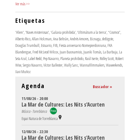
Ver más
>>
Etiquetas
'Alien'
,
'Naves misteriosas'
,
‘Galaxia prohibida’
,
‘Ultimátum a la tierra’
,
“Cosmos”
,
Alberto Rico
,
Allan Holzman
,
Ana Beltrán
,
Andrés Amores
,
Biznaga
,
deBigote
,
Douglas Trumbull
,
Estuario
,
FIB
,
Fiesta aniversario Nomepierdoniuna
,
FKA
Blandengue
,
Fred McLeod Wilcox
,
Juan Buonamisis
,
Juanki Tomás
,
La Burbuja
,
La
Seta Azul
,
Label Redd
,
Pep Navarro
,
Planeta prohibido
,
Raúl Iserte
,
Ridley Scott
,
Robert
Wise
,
Sergio Navarro
,
Víctor Ballester
,
Wally Sanz
,
Wannafilmmakers
,
Waweekends
,
Xavi Muñoz
Agenda
Buscador »
11/08/26 - 20:00
La Mar de Cultures: Les Nits s'Acurten
Música - Torreblanca
Espai Natura de Torreblanca
12/08/26 - 22:30
La Mar de Cultures: Les Nits s'Acurten