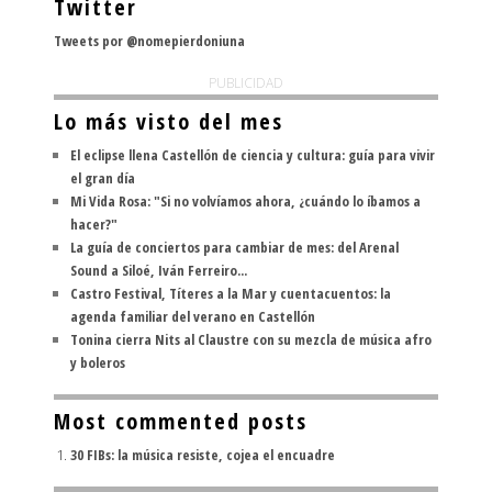
Twitter
Tweets por @nomepierdoniuna
PUBLICIDAD
Lo más visto del mes
El eclipse llena Castellón de ciencia y cultura: guía para vivir
el gran día
Mi Vida Rosa: "Si no volvíamos ahora, ¿cuándo lo íbamos a
hacer?"
La guía de conciertos para cambiar de mes: del Arenal
Sound a Siloé, Iván Ferreiro...
Castro Festival, Títeres a la Mar y cuentacuentos: la
agenda familiar del verano en Castellón
Tonina cierra Nits al Claustre con su mezcla de música afro
y boleros
Most commented posts
30 FIBs: la música resiste, cojea el encuadre