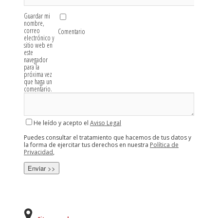
Guardar mi
nombre,
correo
Comentario
electrónico y
sitio web en
este
navegador
para la
próxima vez
que haga un
comentario.
He leído y acepto el
Aviso Legal
Puedes consultar el tratamiento que hacemos de tus datos y
la forma de ejercitar tus derechos en nuestra
Política de
Privacidad
,