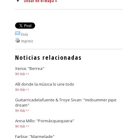
Situar en el mapa »
Envía
Imprimir
Noticias relacionadas
Xenia: "Berrea"
Ver más
>>
Allí donde la música lo une todo
Ver más
>>
Guitarricadelafuente & Troye Sivan: "midsummer pipe
dream"
Ver más
>>
Anna Millo: "Pormásquequiera"
Ver más
>>
Farlise: "Marmelade"