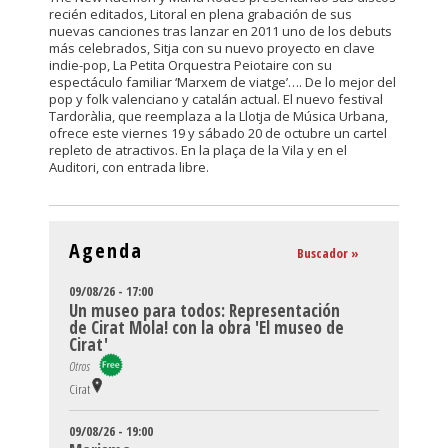
recién editados, Litoral en plena grabación de sus
nuevas canciones tras lanzar en 2011 uno de los debuts
más celebrados, Sitja con su nuevo proyecto en clave
indie-pop, La Petita Orquestra Peiotaire con su
espectáculo familiar ‘Marxem de viatge’…. De lo mejor del
pop y folk valenciano y catalán actual. El nuevo festival
Tardoràlia, que reemplaza a la Llotja de Música Urbana,
ofrece este viernes 19 y sábado 20 de octubre un cartel
repleto de atractivos. En la plaça de la Vila y en el
Auditori, con entrada libre.
Agenda
Buscador »
09/08/26 - 17:00
Un museo para todos: Representación
de Cirat Mola! con la obra 'El museo de
Cirat'
Otros
Cirat
09/08/26 - 19:00