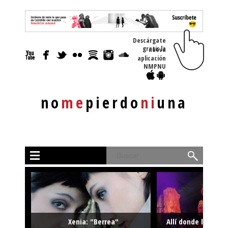
Descárgate
gratis la nueva
aplicación
NMPNU
no
me
pierdo
ni
una
Buscar
Xenia: "Berrea"
Allí donde la músi