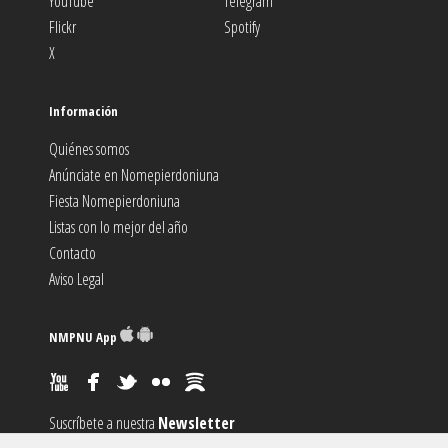
YouTube
Telegram
Flickr
Spotify
X
Información
Quiénes somos
Anúnciate en Nomepierdoniuna
Fiesta Nomepierdoniuna
Listas con lo mejor del año
Contacto
Aviso Legal
NMPNU App
Suscríbete a nuestra
Newsletter