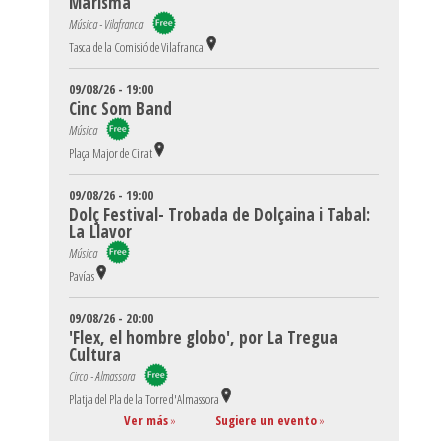
Marisma
Música - Vilafranca
Tasca de la Comisió de Vilafranca
09/08/26 - 19:00
Cinc Som Band
Música
Plaça Major de Cirat
09/08/26 - 19:00
Dolç Festival- Trobada de Dolçaina i Tabal:
La Llavor
Música
Pavías
09/08/26 - 20:00
'Flex, el hombre globo', por La Tregua
Cultura
Circo - Almassora
Platja del Pla de la Torre d'Almassora
Ver más
»
Sugiere un evento
»