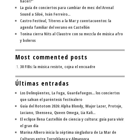
hacer?"
La guía de conciertos para cambiar de mes: del Arenal
Sound a Siloé, Iván Ferreiro...
Castro Festival, Títeres a la Mar y cuentacuentos: la
agenda familiar del verano en Castellón
Tonina cierra Nits al Claustre con su mezcla de música afro
y boleros
Most commented posts
30 FIBs: la música resiste, cojea el encuadre
Últimas entradas
Los Delinqüentes, La Fuga, Guardafuegos... los conciertos
que salvan el paréntesis festivalero
Guía del Rototom 2026: Alpha Blondy, Major Lazer, Protoje,
Luciano, Shenseea, Queen Omega, Lia Kali...
El eclipse llena Castellón de ciencia y cultura: guía para vivir
el gran día
Marina Albero inicia la séptima singladura de La Mar de
Cultures entre Torreblanca y Almassora