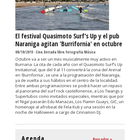
El festival Quasimoto Surf’s Up y el pub
Naraniga agitan 'Burrifornia' en octubre
08/10/2015
-
Cine
,
Entrada libre
,
Fotografía
,
Música
Octubre va a ser un mes musicalmente muy activo en
Burriana. La cita de cada año con el Quasimoto Surf’s Up
Invitational, que del 9 al 11 convertirá la zona del Arenal
en 'Burrifornia', se une a la programación del Naraniga,
ya de vuelta a sus hábitos en el centro de la localidad.
Entre ambas programaciones se podrá hacer un repaso
al panorama del surf rock castellonense, a Los Twangs y
Supertubos como invitados especiales, mientras que por
el ‘Niga’ pasarán Edu Manazas, Los Flamin Guays, GIC, un
homenaje al afrobeat de Fela Kuti y una sesión en la
noche de Halloween a cargo de Cinnamon DJ.
Agenda
Buscador »