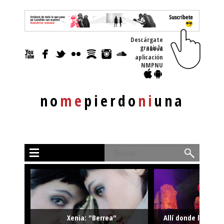
Descárgate
gratis la nueva
aplicación
NMPNU
no
me
pierdo
ni
una
Buscar
Xenia: "Berrea"
Allí donde la músi