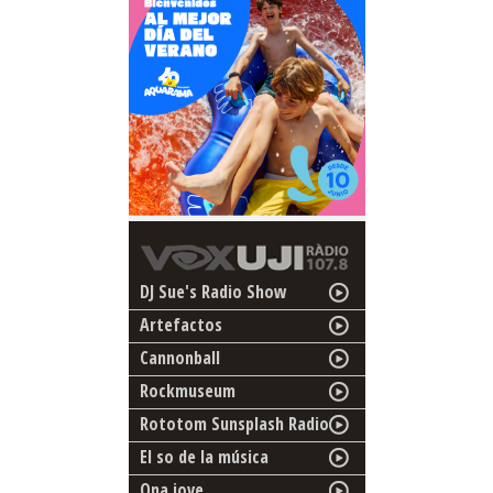
DJ Sue's Radio Show
Artefactos
Cannonball
Rockmuseum
Rototom Sunsplash Radio
El so de la música
Ona jove