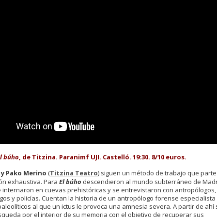
l búho
, de Titzina. Paranimf UJI. Castelló. 19:30. 8/10 euros.
 y Pako Merino
(
Titzina Teatro
) siguen un método de trabajo que parte
ión exhaustiva. Para
El búho
descendieron al mundo subterráneo de Madr
 internaron en cuevas prehistóricas y se entrevistaron con antropólogos,
os y policías. Cuentan la historia de un antropólogo forense especialista
aleolíticos al que un ictus le provoca una amnesia severa. A partir de ahí 
squeda por el interior de su memoria con el objetivo de recuperar sus