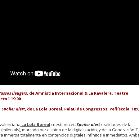
Passos lleugers
, de Amnistia Internacional & La Ravalera. Teatre
etxí. 19:00.
.
Spoiler alert
, de La Lola Boreal. Palau de Congressos. Peñíscola. 18:0
valenciana
La Lola Boreal
cuestiona en
Spoiler alert
realidades de la
(milenials), marcada por el inicio de la digitalización, y de la Generación Z
 ya inmersa totalmente en contenidos digitales infinitos e inmediatos. Amb