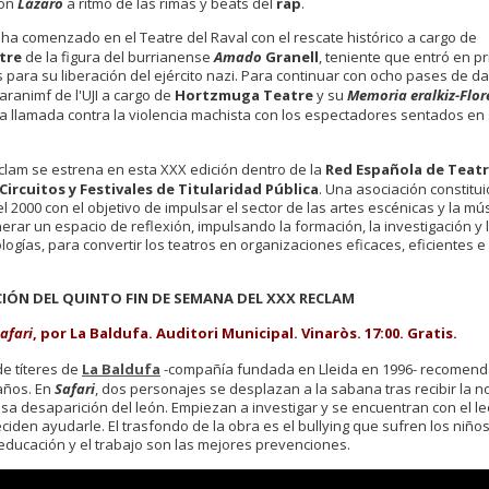
con
Lázaro
a ritmo de las rimas y beats del
rap
.
ha comenzado en el Teatre del Raval con el rescate histórico a cargo de
tre
de la figura del burrianense
Amado
Granell
, teniente que entró en p
s para su liberación del ejército nazi. Para continuar con ocho pases de d
aranimf de l'UJI a cargo de
Hortzmuga Teatre
y su
Memoria eralkiz-Flor
na llamada contra la violencia machista con los espectadores sentados en s
clam se estrena en esta XXX edición dentro de la
Red Española de Teatr
Circuitos y Festivales de Titularidad Pública
. Una asociación constitu
l 2000 con el objetivo de impulsar el sector de las artes escénicas y la mús
rar un espacio de reflexión, impulsando la formación, la investigación y 
ogías, para convertir los teatros en organizaciones eficaces, eficientes e
ÓN DEL QUINTO FIN DE SEMANA DEL XXX RECLAM
afari
, por La Baldufa. Auditori Municipal. Vinaròs. 17:00. Gratis.
de títeres de
La Baldufa
-compañía fundada en Lleida en 1996- recomen
 años. En
Safari
, dos personajes se desplazan a la sabana tras recibir la no
osa desaparición del león. Empiezan a investigar y se encuentran con el le
Deciden ayudarle. El trasfondo de la obra es el bullying que sufren los niños
 educación y el trabajo son las mejores prevenciones.