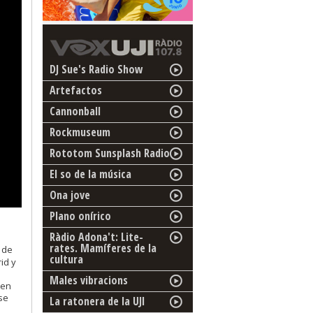
DJ Sue's Radio Show
Artefactos
Cannonball
Rockmuseum
Rototom Sunsplash Radio
El so de la música
Ona jove
Plano onírico
Ràdio Adona't: Lite-
rates. Mamíferes de la
 de
cultura
id y
Males vibracions
 en
se
La ratonera de la UJI