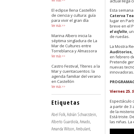
Ver más
>>
actual llega 
El eclipse llena Castellón
Esta semana 
de ciencia y cultura: guía
Caterva Tea
para vivir el gran día
lugar en Parí
Ver más
>>
breve en el P
el asfalto
, u
Marina Albero inicia la
de ruedas.
séptima singladura de La
Mar de Cultures entre
La Mostra Re
Torreblanca y Almassora
Auditorios, 
Ver más
>>
en febrero de
Pretende gene
Castro Festival, Títeres a la
nuevas tecnol
Mar y cuentacuentos: la
innovadoras.
agenda familiar del verano
en Castellón
PROGRAMACI
Ver más
>>
Viernes 25.
S
Espectáculo 
Etiquetas
a partir de 3
de la misteri
Abel Folk
,
Adrián Schvarzstein
,
Está triste. 
Alberto Guardiola
,
Amado
,
las niñas. La
Amanda Wilson
,
Ambulant
,