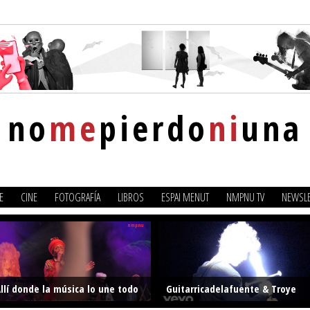
no
me
pierdo
ni
una
E
CINE
FOTOGRAFÍA
LIBROS
ESPAI MENUT
NMPNU TV
NEWSLE
llí donde la música lo une todo
Guitarricadelafuente & Troye