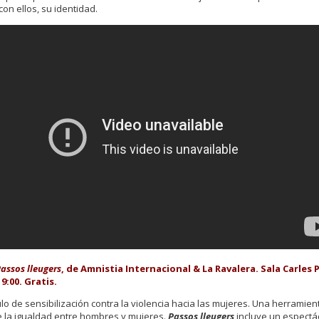
con ellos, su identidad.
assos lleugers
, de Amnistia Internacional & La Ravalera. Sala Carles 
9:00. Gratis.
o de sensibilización contra la violencia hacia las mujeres. Una herramien
 la igualdad entre hombres y mujeres.
Passos lleugers
incluye un espectá