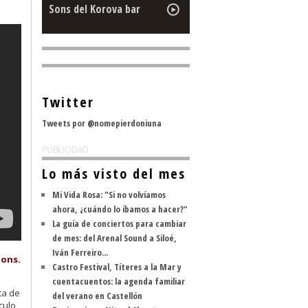
Sons del Korova bar
Twitter
Tweets por @nomepierdoniuna
PUBLICIDAD
Lo más visto del mes
Mi Vida Rosa: "Si no volvíamos
ahora, ¿cuándo lo íbamos a hacer?"
La guía de conciertos para cambiar
de mes: del Arenal Sound a Siloé,
Iván Ferreiro...
Pons.
Castro Festival, Títeres a la Mar y
cuentacuentos: la agenda familiar
ta de
del verano en Castellón
culo