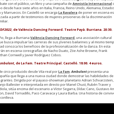
ebate con el público, un libro y una campaña de
Amnistía Internacional
bo desde hace siete años en Italia, Francia, Reino Unido, Alemania, Estado
n y Marruecos. En Castelló se encarga
La Ravalera
de poner en escena es
izada a partir de testimonios de mujeres prisioneras de la discriminación
miliar.
VDF2022
, de València Dancing Forward. Teatre Payà. Burriana. 20:30.
o, llega a Burriana
València Dancing Forward
, una asociación cultural
ue busca impulsar las carreras de sus jóvenes bailarines y al mismo tiem
ad conozca los beneficios de la profesionalización de la danza. En esta
rán en escena coreografías de Nacho Duato, Zöe Ashe Browne, Frank
than Cornwell y Javier Rodríguez Cobos.
Ambulant
, de La Fam. Teatre Principal. Castelló. 18:00. 4 euros.
e circo producido desde Vila-real por
La Fam
.
Ambulant
presenta una
añía que llega a una nueva ciudad donde demostrar las habilidades de
egrantes. Dirigida por el payaso-showman planetario Adrian Schvarzstein,
njo Ballester e interpretada en directo por Manel Chust, Rubén Traver y
iola, sitúa encima del escenario a Víctor Segarra, Dídac Cano, Gustavo Ar
n, David Tornadillo, Paco Caravaca y Laura Barba. Una historia de conviv
 conlleva.