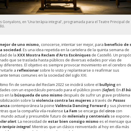
s Gonyalons, en 'Una teràpia integral', programada para el Teatre Principal de
lló.
 mejor de uno mismo,
conocerse, intentar ser mejor, para
beneficio de s
la sociedad
. Es una idea repetida en la cartelera de la quinta semana de
idad de la
XXX Mostra Reclam d'Arts Escèniques
de Castelló. Un propós
onado que se traslada hasta públicos de diversas edades por vías de
 diferentes. El objetivo es siempre provocar movimiento en el cerebro de
nvitarle a
reflexionar
sobre lo visto y replantearse o reafirmar sus
ante temas comunes en la sociedad del siglo XXI.
timo fin de semana del Reclam 2022 se incidirá sobre el
bullying
en
ades con un espectáculo pensado para el público joven (
Safari
). En
El b
co en la
búsqueda de uno mismo
después de sufrir un grave problema
sibilización sobre la
violencia contra las mujeres
a través de
Passos
danza
contemporánea la poine
València Dancing Forward
y sus jóvene
entras que la compañía vila-realense
La Fam
se encarga del
circo
con
El mundo actual y presumible futuro de
milenials y centenials
se expone 
iler alert
. La necesidad de
estar bien consigo mismo
es el mensaje qu
 teràpia integral
. Mientras que un clásico reinventado al hoy en día más