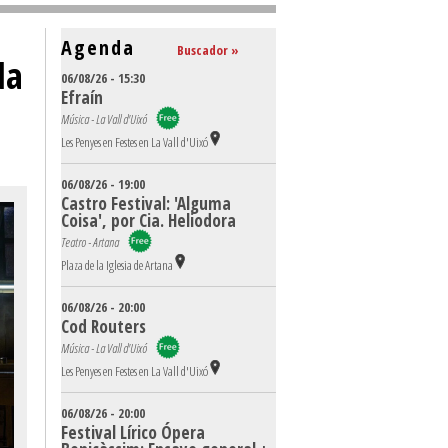
Agenda
Buscador »
da
06/08/26 - 15:30
Efraín
Música - La Vall d'Uixó
Les Penyes en Festes en La Vall d'Uixó
06/08/26 - 19:00
Castro Festival: 'Alguma
Coisa', por Cia. Heliodora
Teatro - Artana
Plaza de la Iglesia de Artana
06/08/26 - 20:00
Cod Routers
Música - La Vall d'Uixó
Les Penyes en Festes en La Vall d'Uixó
06/08/26 - 20:00
Festival Lírico Ópera