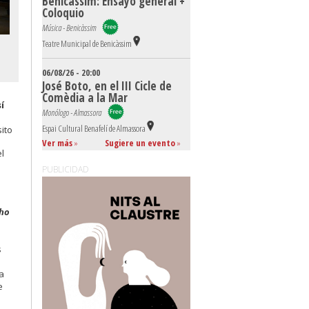
Benicàssim: Ensayo general +
Coloquio
Música - Benicàssim
Teatre Municipal de Benicàssim
06/08/26 - 20:00
José Boto, en el III Cicle de
Comèdia a la Mar
í
Monólogo - Almassora
Espai Cultural Benafelí de Almassora
ito
Ver más
»
Sugiere un evento
»
l
PUBLICIDAD
úho
s
a
e