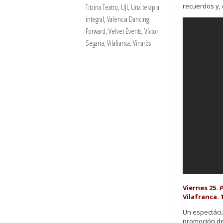
recuerdos y, 
Titzina Teatro
,
UJI
,
Una teràpia
integral
,
Valencia Dancing
Forward
,
Velvet Events
,
Víctor
Segarra
,
Vilafranca
,
Vinaròs
Viernes 25.
P
Vilafranca. 1
Un espectácul
promoción de