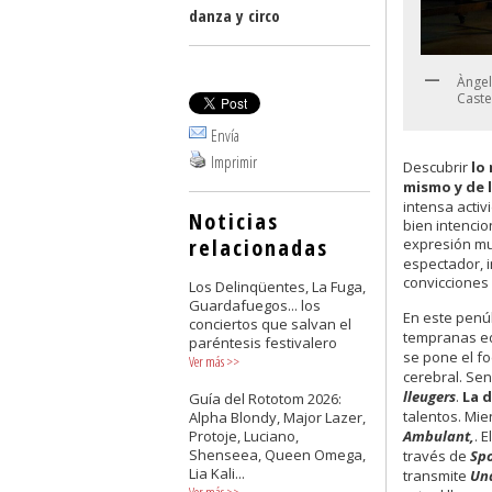
danza y circo
Àngel
Caste
Envía
Imprimir
Descubrir
lo
mismo y de 
intensa activ
Noticias
bien intenci
relacionadas
expresión muy
espectador, i
convicciones 
Los Delinqüentes, La Fuga,
Guardafuegos... los
En este penúl
conciertos que salvan el
tempranas ed
paréntesis festivalero
se pone el fo
Ver más
>>
cerebral. Sen
lleugers
.
La 
Guía del Rototom 2026:
talentos. Mi
Alpha Blondy, Major Lazer,
Protoje, Luciano,
Ambulant,
. 
Shenseea, Queen Omega,
través de
Spo
Lia Kali...
transmite
Una