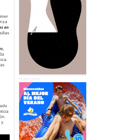
rimer
anza
es en
illas
o,
ida
ica.
las
PUBLICIDAD
dado
ticia
ón.
 y