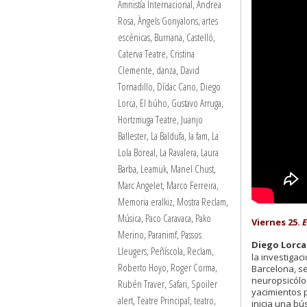
Amnistía Internacional
,
Andrea
Rosa
,
Àngels Gonyalons
,
artes
escénicas
,
Burriana
,
Castelló
,
Caterva Teatre
,
Cristina
Clemente
,
danza
,
David
Tornadillo
,
Dídac Cano
,
Diego
Lorca
,
El búho
,
Gustavo Arruga
,
Hortzmuga Teatre
,
Juanjo
Ballester
,
La Baldufa
,
la fam
,
La
Lola Boreal
,
La Ravalera
,
Laura
Barba
,
Leamük
,
Manel Chust
,
Marc Angelet
,
Marco Ferreira
,
Memoria eralkiz
,
Mostra Reclam
,
Música
,
Paco Caravaca
,
Pako
Viernes 25.
E
Merino
,
Paranimf
,
Passos
Diego Lorca
Lleugers
,
Peñíscola
,
Reclam
,
la investigac
Roberto Hoyo
,
Roger Corma
,
Barcelona, se
neuropsicólog
Rubén Traver
,
Safari
,
Spoiler
yacimientos p
alert
,
Teatre Principal
,
teatro
,
inicia una bú