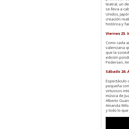
teatral, un d
se lleva a ca
Unidos, Japó
creación real
histórica y fa
Viernes 25.
Como cada añ
valenciana q
que la socied
edición pond
Pedersen, An
Sábado 26.
Espectáculo d
pequeña comp
virtuosos int
música de Jua
Alberto Guard
Amanda Wilso
y todo lo que