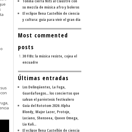
Tonina cierra Nits al Claustre con
que
su mezcla de música afro y boleros
s
El eclipse llena Castellón de ciencia
ta
y cultura: guía para vivir el gran día
Most commented
posts
po
30 FIBs: la música resiste, cojea el
encuadre
Últimas entradas
Los Delinqüentes, La Fuga,
 sus
 con
Guardafuegos... los conciertos que
salvan el paréntesis festivalero
ruga,
Guía del Rototom 2026: Alpha
encia
Blondy, Major Lazer, Protoje,
Luciano, Shenseea, Queen Omega,
Lia Kali...
El eclipse llena Castellón de ciencia