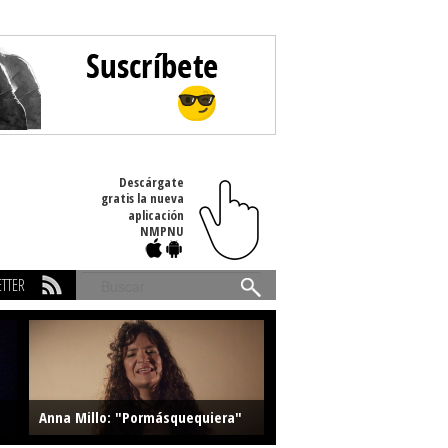
Descárgate
gratis la nueva
aplicación
NMPNU
TTER
Buscar
Anna Millo: "Pormásquequiera"
Farlise: "Marmelade"