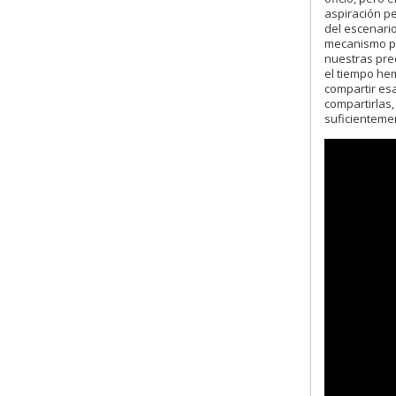
aspiración p
del escenari
mecanismo pa
nuestras pre
el tiempo hem
compartir es
compartirlas,
suficienteme