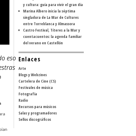
y cultura: guía para vivir el gran día
Marina Albero inicia la séptima
singladura de La Mar de Cultures
entre Torreblanca y Almassora
Castro Festival, Títeres a la Mar y
cuentacuentos: la agenda familiar
del verano en Castellón
do eso
Enlaces
estras
Arte
Blogs y Webzines
o
Cartelera de Cine (CS)
Festivales de música
Fotografía
Radio
n
Recursos para músicos
Salas y programadores
ara
Sellos discográficos
bían