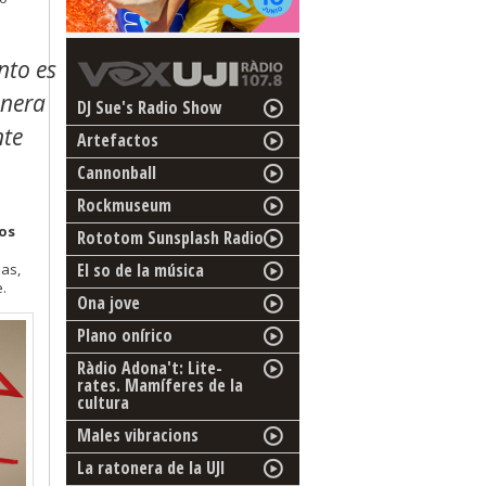
nto es
anera
DJ Sue's Radio Show
nte
Artefactos
Cannonball
Rockmuseum
dos
Rototom Sunsplash Radio
El so de la música
das,
.
Ona jove
Plano onírico
Ràdio Adona't: Lite-
rates. Mamíferes de la
cultura
Males vibracions
La ratonera de la UJI