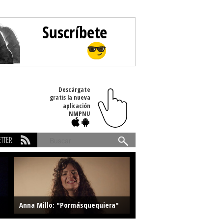
Descárgate
gratis la nueva
aplicación
NMPNU
TTER
Buscar
Anna Millo: "Pormásquequiera"
Farlise: "Marmelade"