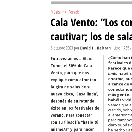
Música
>>
Portada
Cala Vento: “Los co
cautivar; los de sa
6 octubre 2023
por
David H. Beltran
- visto 1.735 
¿Cómo han i
Entrevistamos a Aleix
festivales 
Turon, el 50% de Cala
Parece que
Vento, para que nos
linda
habéis
enorme, au
explique cómo afrontan
alcance de 
la gira de salas de su
conectando
nuevo disco, ‘Casa linda’,
más gente..
habéis vivi
después de su rotundo
Vemos que el
éxito en los festivales de
crecido, sobr
verano. Para conectar
al anterior t
pero tampoc
con su filosofía “hazlo tú
claro si, bás
mismo/a” y para hacer
ha hecho Cas