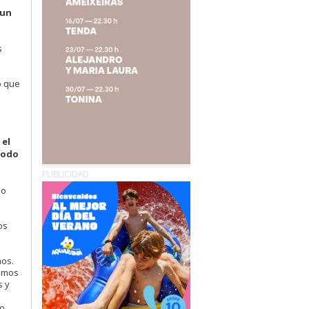
 un
s
o que
e
 el
todo
PUBLICIDAD
 o
os
mos.
tamos
s y
ro