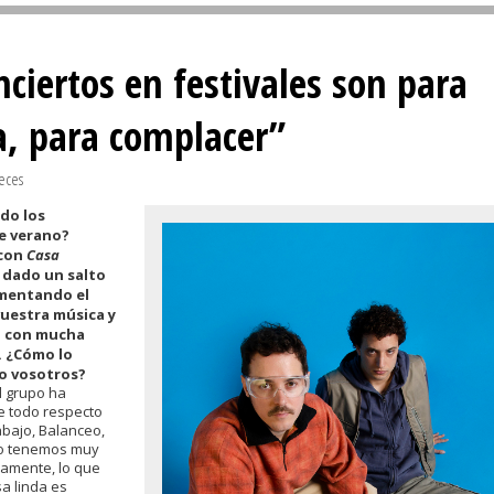
Sivan...
nciertos en festivales son para
la, para complacer”
veces
do los
de verano?
 con
Casa
 dado un salto
mentando el
vuestra música y
 con mucha
. ¿Cómo lo
do vosotros?
 grupo ha
e todo respecto
rabajo, Balanceo,
o tenemos muy
icamente, lo que
a linda es