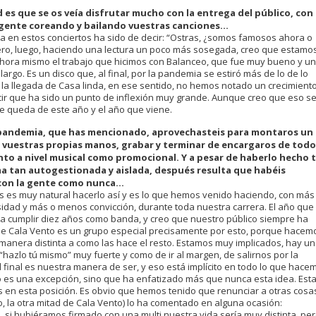
ad es que se os veía disfrutar mucho con la entrega del público, con
ente coreando y bailando vuestras canciones...
ia en estos conciertos ha sido de decir: “Ostras, ¿somos famosos ahora o
 Pero, luego, haciendo una lectura un poco más sosegada, creo que estamo
hora mismo el trabajo que hicimos con Balanceo, que fue muy bueno y un
argo. Es un disco que, al final, por la pandemia se estiró más de lo de lo
 la llegada de Casa linda, en ese sentido, no hemos notado un crecimient
r que ha sido un punto de inflexión muy grande. Aunque creo que eso s
ue queda de este año y el año que viene.
pandemia, que has mencionado, aprovechasteis para montaros un
 vuestras propias manos, grabar y terminar de encargaros de todo
nto a nivel musical como promocional. Y a pesar de haberlo hecho 
a tan autogestionada y aislada, después resulta que habéis
on la gente como nunca...
s es muy natural hacerlo así y es lo que hemos venido haciendo, con más
idad y más o menos convicción, durante toda nuestra carrera. El año que
a cumplir diez años como banda, y creo que nuestro público siempre ha
e Cala Vento es un grupo especial precisamente por esto, porque hacem
manera distinta a como las hace el resto. Estamos muy implicados, hay un
azlo tú mismo” muy fuerte y como de ir al margen, de salirnos por la
final es nuestra manera de ser, y eso está implícito en todo lo que hace
o es una excepción, sino que ha enfatizado más que nunca esta idea. Es
en esta posición. Es obvio que hemos tenido que renunciar a otras cosa
, la otra mitad de Cala Vento) lo ha comentado en alguna ocasión:
 si hubiéramos firmado con una multi nuestra vida sería muy distinta, pe