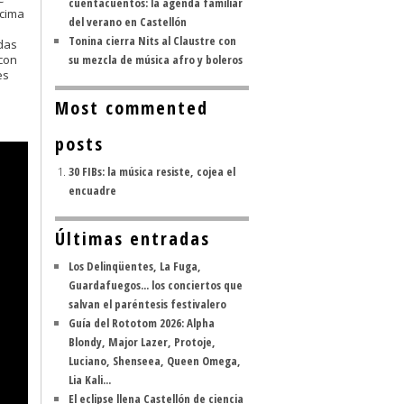
cuentacuentos: la agenda familiar
ncima
del verano en Castellón
Tonina cierra Nits al Claustre con
das
con
su mezcla de música afro y boleros
es
Most commented
posts
30 FIBs: la música resiste, cojea el
encuadre
Últimas entradas
Los Delinqüentes, La Fuga,
Guardafuegos... los conciertos que
salvan el paréntesis festivalero
Guía del Rototom 2026: Alpha
Blondy, Major Lazer, Protoje,
Luciano, Shenseea, Queen Omega,
Lia Kali...
El eclipse llena Castellón de ciencia