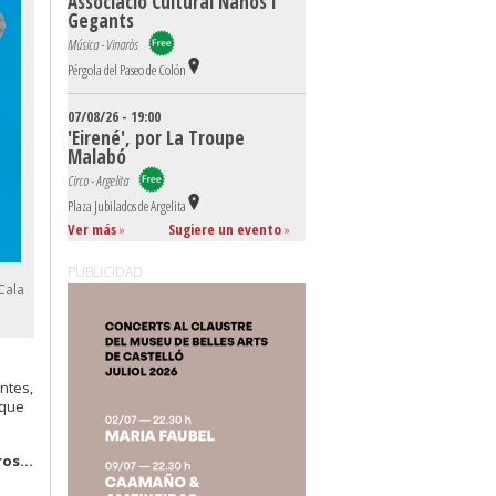
Associació Cultural Nanos i
Gegants
Música - Vinaròs
Pérgola del Paseo de Colón
07/08/26 - 19:00
'Eirené', por La Troupe
Malabó
Circo - Argelita
Plaza Jubilados de Argelita
Ver más
»
Sugiere un evento
»
PUBLICIDAD
Cala
ntes,
 que
os...