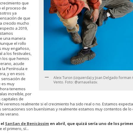
 crecimiento que
 el proceso de
sotros ya
sensación de que
ía crecido mucho
especto a 2019,
estamos
de una manera
Aunque el rollo
 es muy engañoso,
l a los festivales,
n los que hemos
verano, acude
 la Península e
era, y en esos
Aleix Turon (izquierda) y Joan Delgado forman 
a sensación de
Vento. Foto: @arnaueliasv.
e es muy
Ahora tenemos
alas increíble, por
s capitales de
ahí veremos realmente si el crecimiento ha sido real o no. Estamos expecta
as sensaciones son buenísimas y realmente estamos muy contentos de lo
te verano.
 el
SanSan de Benicàssim
en abril, que quizá sería uno de los primer
 el primero, sí...