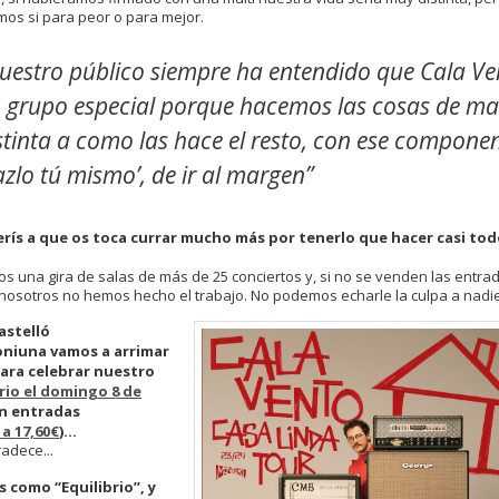
os si para peor o para mejor.
uestro público siempre ha entendido que Cala Ve
 grupo especial porque hacemos las cosas de m
stinta a como las hace el resto, con ese compone
azlo tú mismo’, de ir al margen”
ferís a que os toca currar mucho más por tenerlo que hacer casi to
 una gira de salas de más de 25 conciertos y, si no se venden las entra
nosotros no hemos hecho el trabajo. No podemos echarle la culpa a nadie
astelló
niuna vamos a arrimar
ara celebrar nuestro
rio el domingo 8 de
n entradas
a 17,60€
)…
radece...
 como “Equilibrio”, y