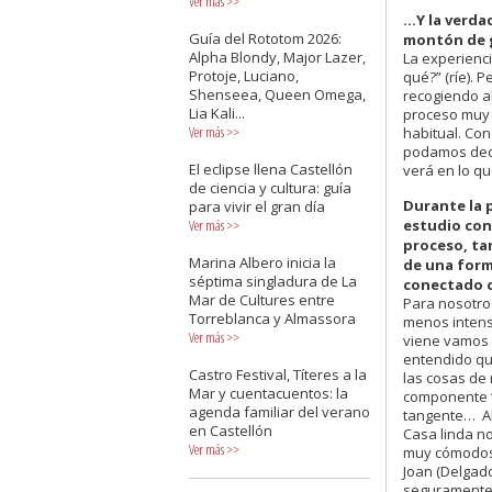
Ver más
>>
...Y la verd
Guía del Rototom 2026:
montón de g
Alpha Blondy, Major Lazer,
La experienc
Protoje, Luciano,
qué?” (ríe).
Shenseea, Queen Omega,
recogiendo a
Lia Kali...
proceso muy l
Ver más
>>
habitual. Con
podamos deci
El eclipse llena Castellón
verá en lo q
de ciencia y cultura: guía
Durante la 
para vivir el gran día
estudio con
Ver más
>>
proceso, ta
Marina Albero inicia la
de una form
séptima singladura de La
conectado c
Mar de Cultures entre
Para nosotro
Torreblanca y Almassora
menos intens
Ver más
>>
viene vamos 
entendido qu
Castro Festival, Títeres a la
las cosas de 
Mar y cuentacuentos: la
componente “h
agenda familiar del verano
tangente… Al 
en Castellón
Casa linda n
Ver más
>>
muy cómodos 
Joan (Delgado
seguramente,