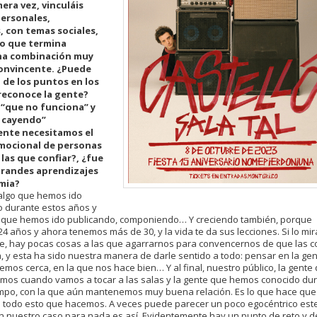
mera vez, vinculáis
personales,
, con temas sociales,
lo que termina
na combinación muy
onvincente. ¿Puede
 de los puntos en los
reconoce la gente?
 “que no funciona” y
á cayendo”
ente necesitamos el
emocional de personas
las que confiar?, ¿fue
grandes aprendizajes
mia?
algo que hemos ido
 durante estos años y
s que hemos ido publicando, componiendo… Y creciendo también, porque
4 años y ahora tenemos más de 30, y la vida te da sus lecciones. Si lo mir
e, hay pocas cosas a las que agarrarnos para convencernos de que las 
, y esta ha sido nuestra manera de darle sentido a todo: pensar en la gen
emos cerca, en la que nos hace bien… Y al final, nuestro público, la gente
mos cuando vamos a tocar a las salas y la gente que hemos conocido du
empo, con la que aún mantenemos muy buena relación. Es lo que hace que
a todo esto que hacemos. A veces puede parecer un poco egocéntrico est
en nuestro caso para nada es así. Evidentemente hay un punto de reto y d