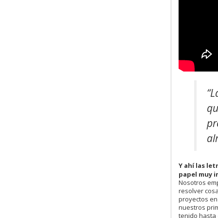
“L
qu
pr
al
Y ahí las le
papel muy i
Nosotros emp
resolver cos
proyectos en 
nuestros pri
tenido hasta