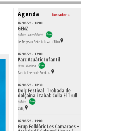
Agenda
Buscador »
07/08/26 - 16:00
GENZ
Música - La Vall d'Uixó
Les Penyes en Festes de la Vall d’Uixó
07/08/26 - 17:00
Parc Acuàtic Infantil
Otros - Burriana
Parc de l’Hereu de Borriana
07/08/26 - 18:30
Dolç Festival- Trobada de
dolçaina i tabal: Colla El Trull
Música
Càlig
07/08/26 - 19:00
Grup Folklòric Les Camaraes +