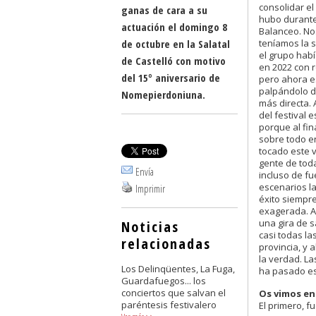
consolidar el
ganas de cara a su
hubo durante
actuación el domingo 8
Balanceo. No
de octubre en la Salatal
teníamos la 
el grupo hab
de Castelló con motivo
en 2022 con r
del 15º aniversario de
pero ahora 
palpándolo 
Nomepierdoniuna.
más directa. 
del festival
porque al fina
sobre todo e
tocado este 
gente de toda
Envía
incluso de fu
escenarios l
Imprimir
éxito siempr
exagerada. 
una gira de s
Noticias
casi todas la
relacionadas
provincia, y 
la verdad. L
Los Delinqüentes, La Fuga,
ha pasado es
Guardafuegos... los
conciertos que salvan el
Os vimos en
paréntesis festivalero
El primero, fue