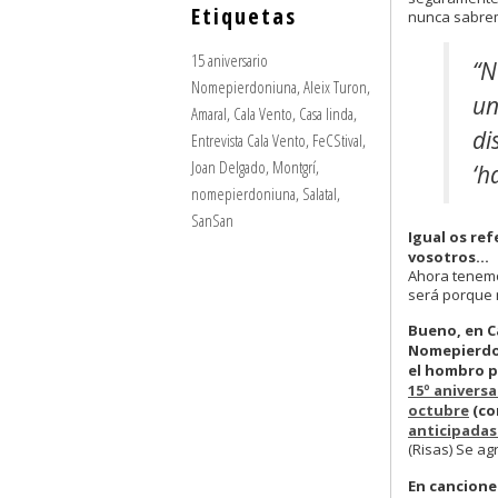
Etiquetas
nunca sabrem
15 aniversario
“N
Nomepierdoniuna
,
Aleix Turon
,
un
Amaral
,
Cala Vento
,
Casa linda
,
di
Entrevista Cala Vento
,
FeCStival
,
Joan Delgado
,
Montgrí
,
‘h
nomepierdoniuna
,
Salatal
,
SanSan
Igual os re
vosotros…
Ahora tenemos
será porque 
Bueno, en C
Nomepierdo
el hombro p
15º aniversa
octubre
(co
anticipadas 
(Risas) Se ag
En canciones