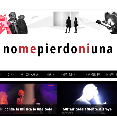
no
me
pierdo
ni
una
E
CINE
FOTOGRAFÍA
LIBROS
ESPAI MENUT
NMPNU TV
NEWSLE
llí donde la música lo une todo
Guitarricadelafuente & Troye