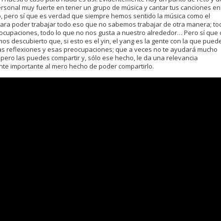
ersonal muy fuerte en tener un grupo de música y cantar tus canciones e
o, pero sí que es verdad que siempre hemos sentido la música como el
ra poder trabajar todo eso que no sabemos trabajar de otra manera; to
ocupaciones, todo lo que no nos gusta a nuestro alrededor… Pero sí que 
os descubierto que, si esto es el yin, el yang es la gente con la que pued
as reflexiones y esas preocupaciones; que a veces no te ayudará mucho
 pero las puedes compartir y, sólo ese hecho, le da una relevancia
nte importante al mero hecho de poder compartirlo.