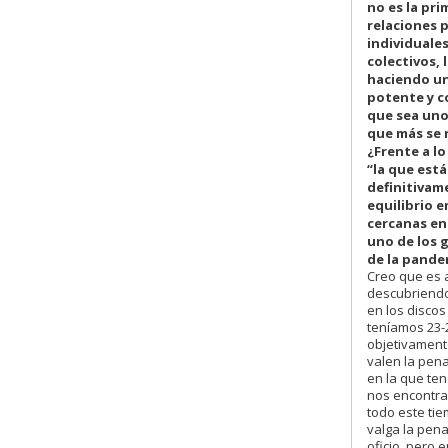
no es la pri
relaciones 
individuales
colectivos, 
haciendo u
potente y c
que sea uno
que más se 
¿Frente a lo
“la que est
definitivam
equilibrio 
cercanas en 
uno de los 
de la pande
Creo que es 
descubriendo
en los disco
teníamos 23-2
objetivament
valen la pena
en la que ten
nos encontra
todo este ti
valga la pen
oficio, pero 