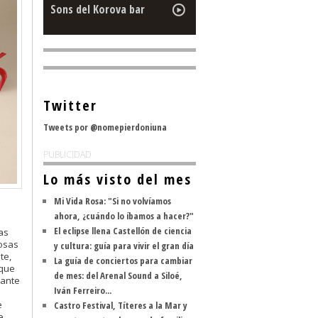
Sons del Korova bar
Twitter
Tweets por @nomepierdoniuna
PUBLICIDAD
Lo más visto del mes
Mi Vida Rosa: "Si no volvíamos
ahora, ¿cuándo lo íbamos a hacer?"
El eclipse llena Castellón de ciencia
as
cosas
y cultura: guía para vivir el gran día
te,
La guía de conciertos para cambiar
 que
de mes: del Arenal Sound a Siloé,
rante
Iván Ferreiro...
e
Castro Festival, Títeres a la Mar y
e