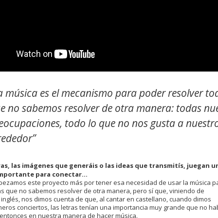
a música es el mecanismo para poder resolver to
e no sabemos resolver de otra manera: todas nu
eocupaciones, todo lo que no nos gusta a nuestr
rededor”
tras, las imágenes que generáis o las ideas que transmitís, juegan u
mportante para conectar...
ezamos este proyecto más por tener esa necesidad de usar la música p
as que no sabemos resolver de otra manera, pero sí que, viniendo de
inglés, nos dimos cuenta de que, al cantar en castellano, cuando dimos
meros conciertos, las letras tenían una importancia muy grande que no ha
 entonces en nuestra manera de hacer música.