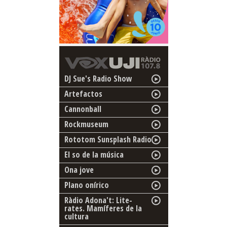
DJ Sue's Radio Show
Artefactos
Cannonball
Rockmuseum
Rototom Sunsplash Radio
El so de la música
Ona jove
Plano onírico
Ràdio Adona't: Lite-
rates. Mamíferes de la
cultura