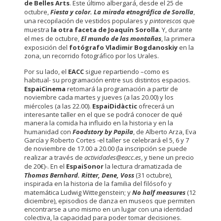
de Belles Arts
. Este último albergará, desde el 25 de
octubre,
Fiesta y color. La mirada etnográfica de Sorolla
,
una recopilación de vestidos populares y
pintorescos
que
muestra
la otra faceta de Joaquín Sorolla
. Y, durante
el mes de octubre,
El mundo de las montañas
, la primera
exposición del
fotógrafo Vladimir Bogdanoskiy
en la
zona, un recorrido fotográfico por los Urales.
Por su lado, el
EACC
sigue repartiendo –como es
habitual- su programación entre sus distintos espacios.
EspaiCinema
retomará la programación a partir de
noviembre cada martes y jueves (a las 20.00) y los
miércoles (a las 22.00).
EspaiDidàctic
ofrecerá un
interesante taller en el que se podrá conocer de qué
manera la comida ha influido en la historia y en la
humanidad con
Foodstory by Papila
, de Alberto Arza, Eva
García y Roberto Cortes -el taller se celebrará el 5, 6 y 7
de noviembre de 17.00 a 20.00 (la inscripción se puede
realizar a través de
actividades@eacc.es
, y tiene un precio
de 20€)-. En el
EspaiSonor
la lectura dramatizada de
Thomas Bernhard. Ritter, Dene, Voss
(31 octubre),
inspirada en la historia de la familia del filósofo y
matemática Ludwig Wittegenstein; y
No half measures
(12
diciembre), episodios de danza en museos que permiten
encontrarse a uno mismo en un lugar con una identidad
colectiva, la capacidad para poder tomar decisiones.