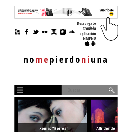
Descárgate
gratis la nueva
aplicación
NMPNU
no
me
pierdo
ni
una
Buscar
Xenia: "Berrea"
Allí donde la músi