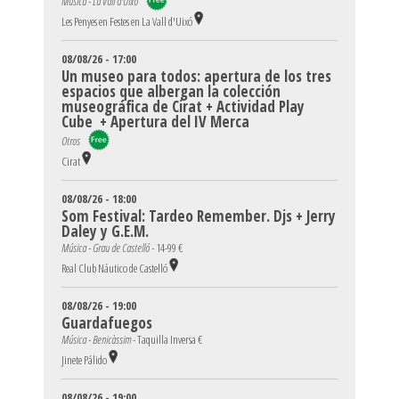
Música - La Vall d'Uixó
Les Penyes en Festes en La Vall d'Uixó
08/08/26 - 17:00
Un museo para todos: apertura de los tres
espacios que albergan la colección
museográfica de Cirat + Actividad Play
Cube + Apertura del IV Merca
Otros
Cirat
08/08/26 - 18:00
Som Festival: Tardeo Remember. Djs + Jerry
Daley y G.E.M.
Música - Grau de Castelló -
14-99 €
Real Club Náutico de Castelló
08/08/26 - 19:00
Guardafuegos
Música - Benicàssim -
Taquilla Inversa €
Jinete Pálido
08/08/26 - 19:00