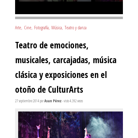
Arte
,
Cine
,
Fotografía
,
Música
,
Teatro y danza
Teatro de emociones,
musicales, carcajadas, música
clásica y exposiciones en el
otoño de CulturArts
27 septiembre 2014
por
Asun Pérez
- visto 4.392 veces