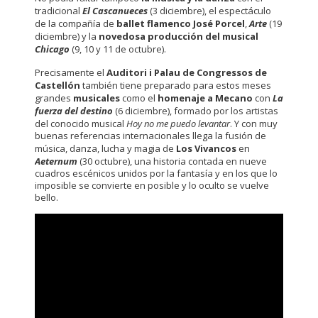
tradicional
El Cascanueces
(3 diciembre), el espectáculo
de la compañía de
ballet flamenco José Porcel
,
Arte
(19
diciembre) y la
novedosa producción del musical
Chicago
(9, 10 y 11 de octubre).
Precisamente el
Auditori i Palau de Congressos de
Castellón
también tiene preparado para estos meses
grandes
musicales
como el
homenaje a Mecano
con
La
fuerza del destino
(6 diciembre), formado por los artistas
del conocido musical
Hoy no me puedo levantar
. Y con muy
buenas referencias internacionales llega la fusión de
música, danza, lucha y magia de
Los Vivancos
en
Aeternum
(30 octubre), una historia contada en nueve
cuadros escénicos unidos por la fantasía y en los que lo
imposible se convierte en posible y lo oculto se vuelve
bello.