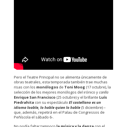
Pero el Teatre Principal no se alimenta únicamente de
obras teatrales, esta temporada también trae muchas
risas con los
monólogos
de
Toni Moog
(17 octubre), la
selección de los mejores monólogos del irónico y
canlla
Enrique San Francisco
(25 octubre) y el brillante
Luís
Piedrahita
con su espectáculo
El castellano es un
idioma loable, lo hable quien lo hable
(5 diciembre) –
que, además, repetirá en el Palau de Congressos de
Peñíscola el sábado 6-.
No podía faltar tampoco
la música y la danza
con el