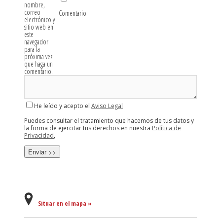
nombre,
correo
Comentario
electrónico y
sitio web en
este
navegador
para la
próxima vez
que haga un
comentario.
He leído y acepto el
Aviso Legal
Puedes consultar el tratamiento que hacemos de tus datos y
la forma de ejercitar tus derechos en nuestra
Política de
Privacidad
,
Situar en el mapa »