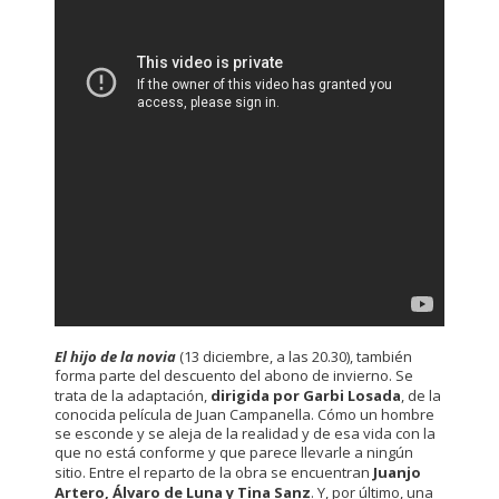
El hijo de la novia
(13 diciembre, a las 20.30), también
forma parte del descuento del abono de invierno. Se
trata de la adaptación,
dirigida por Garbi Losada
, de la
conocida película de Juan Campanella. Cómo un hombre
se esconde y se aleja de la realidad y de esa vida con la
que no está conforme y que parece llevarle a ningún
sitio. Entre el reparto de la obra se encuentran
Juanjo
Artero, Álvaro de Luna y Tina Sanz
. Y, por último, una