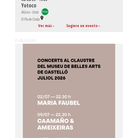
Yotoco
Música - Onda
El Pla de Onda
Ver más
»
Sugiere un evento
»
PUBLICIDAD