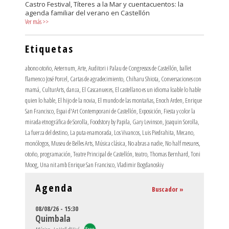
Castro Festival, Títeres a la Mar y cuentacuentos: la
agenda familiar del verano en Castellón
Ver más
>>
Etiquetas
abono otoño
,
Aeternum
,
Arte
,
Auditori i Palau de Congressos de Castellón
,
ballet
flamenco José Porcel
,
Cartas de agradecimiento
,
Chiharu Shiota
,
Conversaciones con
mamá
,
CulturArts
,
danza
,
El Cascanueces
,
El castellano es un idioma loable lo hable
quien lo hable
,
El hijo de la novia
,
El mundo de las montañas
,
Enoch Arden
,
Enrique
San Francisco
,
Espai d'Art Contemporani de Castellón
,
Exposición
,
Fiesta y color la
mirada etnográfica de Sorolla
,
Foodstory by Papila
,
Gary Levinson
,
Joaquin Sorolla
,
La fuerza del destino
,
La puta enamorada
,
Los Vivancos
,
Luis Piedrahita
,
Mecano
,
monólogos
,
Museu de Belles Arts
,
Música clásica
,
No abras a nadie
,
No half mesures
,
otoño
,
programación
,
Teatre Principal de Castellón
,
teatro
,
Thomas Bernhard
,
Toni
Moog
,
Una nit amb Enrique San Francisco
,
Vladimir Bogdanoskiy
Agenda
Buscador »
08/08/26 - 15:30
Quimbala