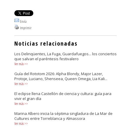
Envía
Imprimir
Noticias relacionadas
Los Delinqüentes, La Fuga, Guardafuegos... los conciertos
que salvan el paréntesis festivalero
Ver más
>>
Guía del Rototom 2026: Alpha Blondy, Major Lazer,
Protoje, Luciano, Shenseea, Queen Omega, Lia Kali...
Ver más
>>
El eclipse llena Castellón de ciencia y cultura: guía para
vivir el gran día
Ver más
>>
Marina Albero inicia la séptima singladura de La Mar de
Cultures entre Torreblanca y Almassora
Ver más
>>