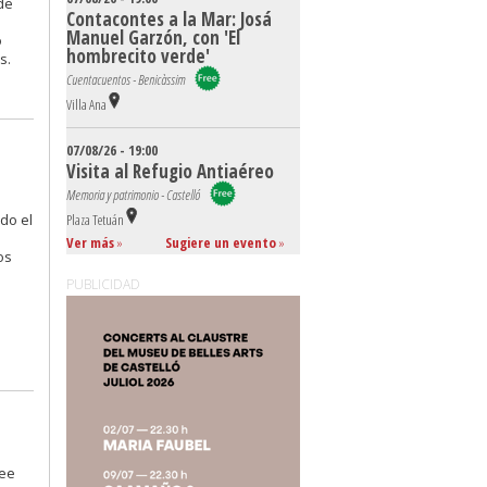
de
Contacontes a la Mar: Josá
Manuel Garzón, con 'El
o
hombrecito verde'
s.
Cuentacuentos - Benicàssim
Villa Ana
07/08/26 - 19:00
Visita al Refugio Antiaéreo
Memoria y patrimonio - Castelló
do el
Plaza Tetuán
Ver más
»
Sugiere un evento
»
os
PUBLICIDAD
s
Lee