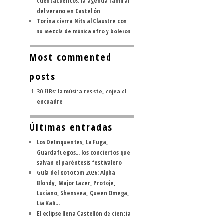
cuentacuentos: la agenda familiar
del verano en Castellón
Tonina cierra Nits al Claustre con
su mezcla de música afro y boleros
Most commented
posts
30 FIBs: la música resiste, cojea el
encuadre
Últimas entradas
Los Delinqüentes, La Fuga,
Guardafuegos... los conciertos que
salvan el paréntesis festivalero
Guía del Rototom 2026: Alpha
Blondy, Major Lazer, Protoje,
Luciano, Shenseea, Queen Omega,
Lia Kali...
El eclipse llena Castellón de ciencia