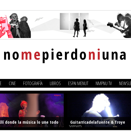
no
me
pierdo
ni
una
E
CINE
FOTOGRAFÍA
LIBROS
ESPAI MENUT
NMPNU TV
NEWSLE
llí donde la música lo une todo
Guitarricadelafuente & Troye