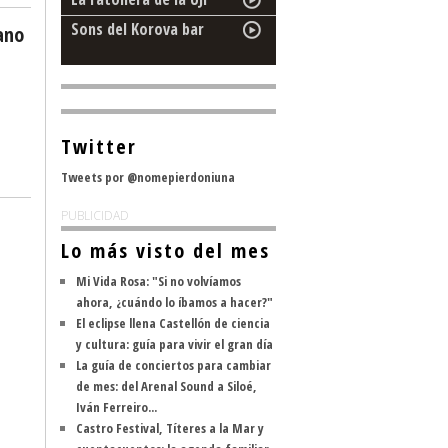
Sons del Korova bar
ano
Twitter
Tweets por @nomepierdoniuna
PUBLICIDAD
Lo más visto del mes
Mi Vida Rosa: "Si no volvíamos
ahora, ¿cuándo lo íbamos a hacer?"
El eclipse llena Castellón de ciencia
y cultura: guía para vivir el gran día
La guía de conciertos para cambiar
de mes: del Arenal Sound a Siloé,
Iván Ferreiro...
Castro Festival, Títeres a la Mar y