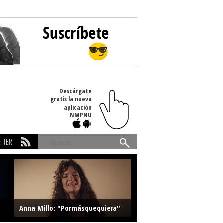
Descárgate
gratis la nueva
aplicación
NMPNU
TTER
Buscar
Anna Millo: "Pormásquequiera"
Farlise: "Marmelade"