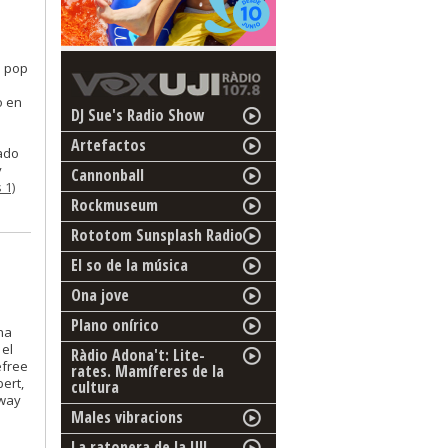
s pop
o en
DJ Sue's Radio Show
Artefactos
ado
y
Cannonball
 1)
Rockmuseum
Rototom Sunsplash Radio
El so de la música
Ona jove
Plano onírico
na
 el
Ràdio Adona't: Lite-
efree
rates. Mamíferes de la
ert,
cultura
away
Males vibracions
La ratonera de la UJI