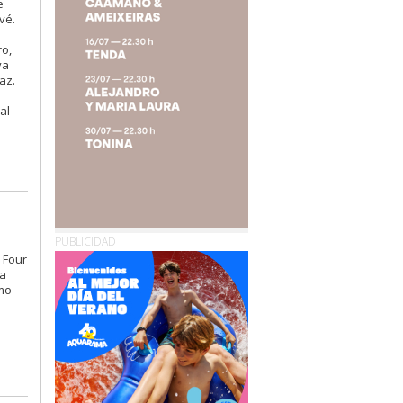
e
vé.
ro,
va
az.
al
PUBLICIDAD
 Four
la
imo