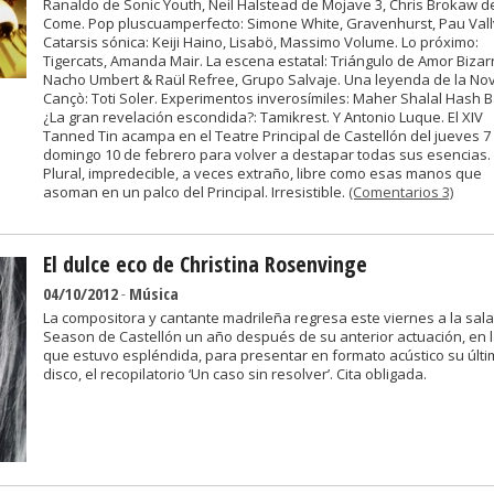
Ranaldo de Sonic Youth, Neil Halstead de Mojave 3, Chris Brokaw d
Come. Pop pluscuamperfecto: Simone White, Gravenhurst, Pau Vall
Catarsis sónica: Keiji Haino, Lisabö, Massimo Volume. Lo próximo:
Tigercats, Amanda Mair. La escena estatal: Triángulo de Amor Bizar
Nacho Umbert & Raül Refree, Grupo Salvaje. Una leyenda de la No
Cançò: Toti Soler. Experimentos inverosímiles: Maher Shalal Hash B
¿La gran revelación escondida?: Tamikrest. Y Antonio Luque. El XIV
Tanned Tin acampa en el Teatre Principal de Castellón del jueves 7 
domingo 10 de febrero para volver a destapar todas sus esencias.
Plural, impredecible, a veces extraño, libre como esas manos que
asoman en un palco del Principal. Irresistible.
(Comentarios 3)
El dulce eco de Christina Rosenvinge
04/10/2012
-
Música
La compositora y cantante madrileña regresa este viernes a la sala
Season de Castellón un año después de su anterior actuación, en 
que estuvo espléndida, para presentar en formato acústico su últ
disco, el recopilatorio ‘Un caso sin resolver’. Cita obligada.