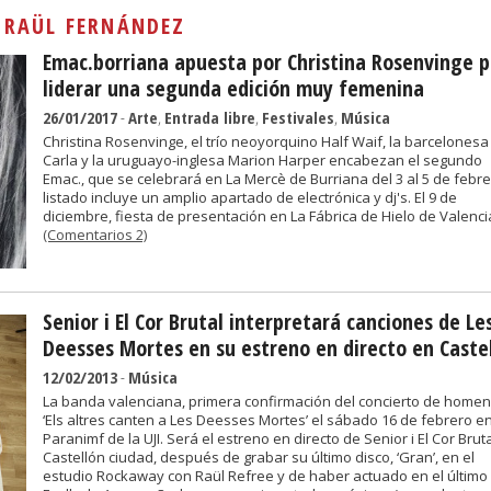
Sivan...
:
RAÜL FERNÁNDEZ
Emac.borriana apuesta por Christina Rosenvinge 
liderar una segunda edición muy femenina
26/01/2017
-
Arte
,
Entrada libre
,
Festivales
,
Música
Christina Rosenvinge, el trío neoyorquino Half Waif, la barcelonesa
Carla y la uruguayo-inglesa Marion Harper encabezan el segundo
Emac., que se celebrará en La Mercè de Burriana del 3 al 5 de febrer
listado incluye un amplio apartado de electrónica y dj's. El 9 de
diciembre, fiesta de presentación en La Fábrica de Hielo de Valenci
(Comentarios 2)
Senior i El Cor Brutal interpretará canciones de Le
Deesses Mortes en su estreno en directo en Caste
12/02/2013
-
Música
La banda valenciana, primera confirmación del concierto de homen
‘Els altres canten a Les Deesses Mortes’ el sábado 16 de febrero en
Paranimf de la UJI. Será el estreno en directo de Senior i El Cor Brut
Castellón ciudad, después de grabar su último disco, ‘Gran’, en el
estudio Rockaway con Raül Refree y de haber actuado en el último