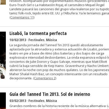
Feslloch. Acompañado por experimentados músicos (procedentes 
Euro-Trash Girl o La Habitación Roja), el carismático Miquel Àngel
Landete pasará las canciones del grupo vila-realense por su tupid
tamiz folk-rock, tejido entre EE. UU. y l’Albufera. Ya le teníamos gana
(Comentarios 11)
Lisabö, la tormenta perfecta
10/02/2013
-
Festivales
,
Música
La segunda jornada del Tanned Tin 2013 quedó absolutamente
aplastada por la atronadora y extensa actuación de Lisabö, ponien
teatro en pie a base de ritmo (dos baterías y dos bajos de carga
explosiva) e intensidad desbordantes. La onda expansiva eclipsó l
conciertos de Julie Doiron y Gupo Salvaje, mientras que Matt Elliott
cubrió la baja sensible de Keiji Haino. Gravenhurst y Nacho Umbert
abrieron la noche con pop de muchos quilates. Lo de los japonese
Maher Shalal Hash Baz, un concepto interesante con un resultado
decepcionante.
(Comentarios 2)
Guía del Tanned Tin 2013. Sol de invierno
03/02/2013
-
Festivales
,
Música
Grandes nombres de la historia reciente de la música alternativa: 