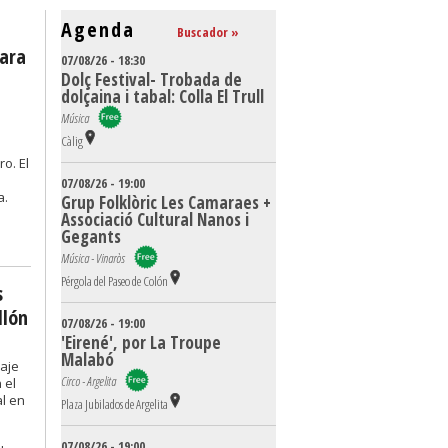
Agenda
Buscador »
para
07/08/26 - 18:30
Dolç Festival- Trobada de
dolçaina i tabal: Colla El Trull
Música
Càlig
o. El
07/08/26 - 19:00
a.
Grup Folklòric Les Camaraes +
Associació Cultural Nanos i
Gegants
Música - Vinaròs
Pérgola del Paseo de Colón
s
llón
07/08/26 - 19:00
'Eirené', por La Troupe
Malabó
aje
Circo - Argelita
 el
al en
Plaza Jubilados de Argelita
07/08/26 - 19:00