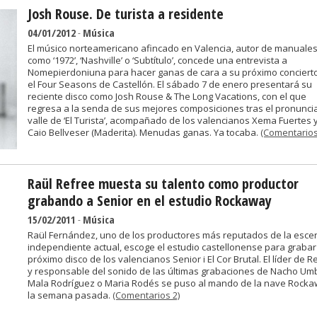
Josh Rouse. De turista a residente
04/01/2012
-
Música
El músico norteamericano afincado en Valencia, autor de manuale
como ‘1972’, ‘Nashville’ o ‘Subtítulo’, concede una entrevista a
Nomepierdoniuna para hacer ganas de cara a su próximo conciert
el Four Seasons de Castellón. El sábado 7 de enero presentará su
reciente disco como Josh Rouse & The Long Vacations, con el que
regresa a la senda de sus mejores composiciones tras el pronunci
valle de ‘El Turista’, acompañado de los valencianos Xema Fuertes 
Caio Bellveser (Maderita). Menudas ganas. Ya tocaba.
(Comentarios
Raül Refree muesta su talento como productor
grabando a Senior en el estudio Rockaway
15/02/2011
-
Música
Raül Fernández, uno de los productores más reputados de la esce
independiente actual, escoge el estudio castellonense para grabar
próximo disco de los valencianos Senior i El Cor Brutal. El líder de R
y responsable del sonido de las últimas grabaciones de Nacho Umb
Mala Rodríguez o Maria Rodés se puso al mando de la nave Rock
la semana pasada.
(Comentarios 2)