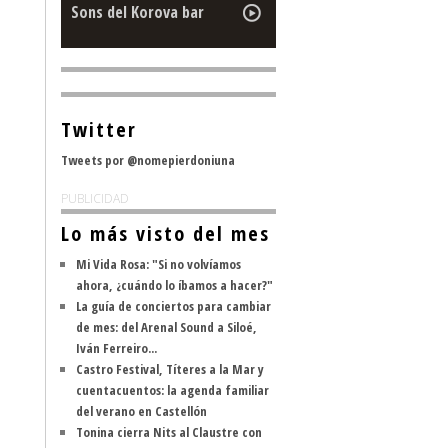
Sons del Korova bar
Twitter
Tweets por @nomepierdoniuna
PUBLICIDAD
Lo más visto del mes
Mi Vida Rosa: "Si no volvíamos
ahora, ¿cuándo lo íbamos a hacer?"
La guía de conciertos para cambiar
de mes: del Arenal Sound a Siloé,
Iván Ferreiro...
Castro Festival, Títeres a la Mar y
cuentacuentos: la agenda familiar
del verano en Castellón
Tonina cierra Nits al Claustre con