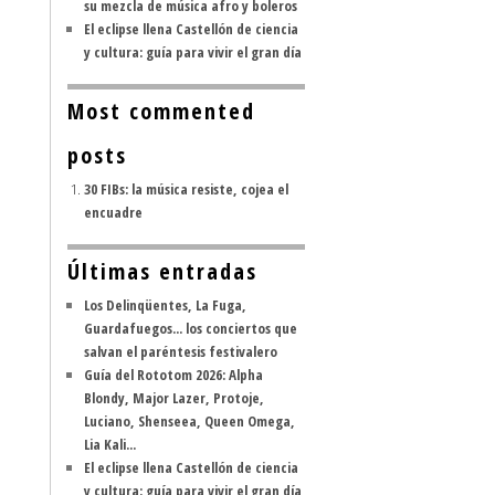
su mezcla de música afro y boleros
El eclipse llena Castellón de ciencia
y cultura: guía para vivir el gran día
Most commented
posts
30 FIBs: la música resiste, cojea el
encuadre
Últimas entradas
Los Delinqüentes, La Fuga,
Guardafuegos... los conciertos que
salvan el paréntesis festivalero
Guía del Rototom 2026: Alpha
Blondy, Major Lazer, Protoje,
Luciano, Shenseea, Queen Omega,
Lia Kali...
El eclipse llena Castellón de ciencia
y cultura: guía para vivir el gran día