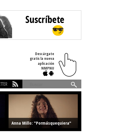
Descárgate
gratis la nueva
aplicación
NMPNU
TTER
Buscar
Anna Millo: "Pormásquequiera"
Farlise: "Marmelade"