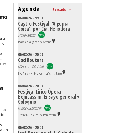
Agenda
Buscador »
como
06/08/26 - 19:00
Castro Festival: 'Alguma
Coisa', por Cia. Heliodora
Teatro - Artana
era
Plaza de la Iglesia de Artana
nas
ro
06/08/26 - 20:00
ca
Cod Routers
 con
Música - La Vall d'Uixó
Les Penyes en Festes en La Vall d'Uixó
06/08/26 - 20:00
os
Festival Lírico Ópera
Benicàssim: Ensayo general +
Coloquio
Música - Benicàssim
esta
cio
Teatre Municipal de Benicàssim
os
06/08/26 - 20:00
ja en