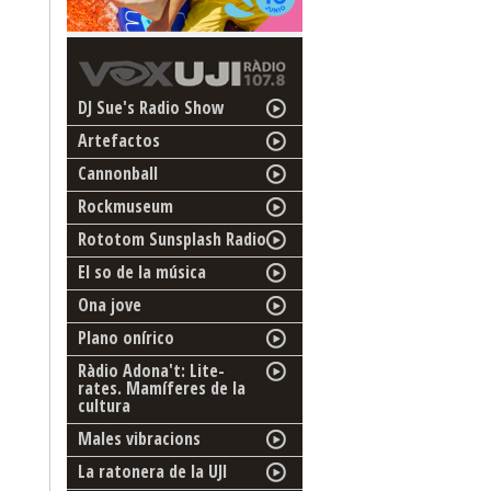
DJ Sue's Radio Show
Artefactos
Cannonball
Rockmuseum
Rototom Sunsplash Radio
El so de la música
Ona jove
Plano onírico
Ràdio Adona't: Lite-
rates. Mamíferes de la
cultura
Males vibracions
La ratonera de la UJI