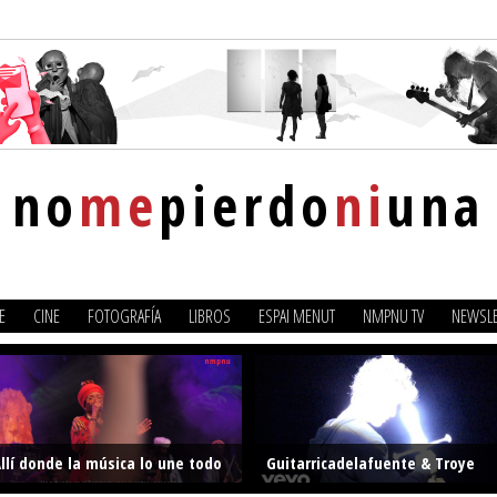
no
me
pierdo
ni
una
E
CINE
FOTOGRAFÍA
LIBROS
ESPAI MENUT
NMPNU TV
NEWSLE
llí donde la música lo une todo
Guitarricadelafuente & Troye