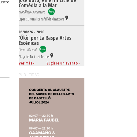
José Boto, en el III Cicle de
lustro
Comèdia a la Mar
Monólogo - Almassora
Espai Cultural Benafelí de Almassora
06/08/26 - 20:00
'Ókè' por La Raspa Artes
Escénicas
Circo - Vila-real
Plaça del Pastoret-Termet
Ver más
»
Sugiere un evento
»
PUBLICIDAD