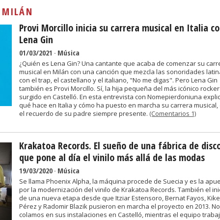
Sivan...
:
MILÁN
Provi Morcillo inicia su carrera musical en Italia 
Lena Gin
01/03/2021
-
Música
¿Quién es Lena Gin? Una cantante que acaba de comenzar su carr
musical en Milán con una canción que mezcla las sonoridades lati
con el trap, el castellano y el italiano, "No me digas". Pero Lena Gin
también es Provi Morcillo. Sí, la hija pequeña del más icónico rocke
surgido en Castelló. En esta entrevista con Nomepierdoniuna expli
qué hace en Italia y cómo ha puesto en marcha su carrera musical,
el recuerdo de su padre siempre presente.
(Comentarios 1)
Krakatoa Records. El sueño de una fábrica de disc
que pone al día el vinilo más allá de las modas
19/03/2020
-
Música
Se llama Phoenix Alpha, la máquina procede de Suecia y es la apu
por la modernización del vinilo de Krakatoa Records. También el ini
de una nueva etapa desde que Itziar Estensoro, Bernat Fayos, Kike
Pérez y Radomir Blazik pusieron en marcha el proyecto en 2013. N
colamos en sus instalaciones en Castelló, mientras el equipo traba