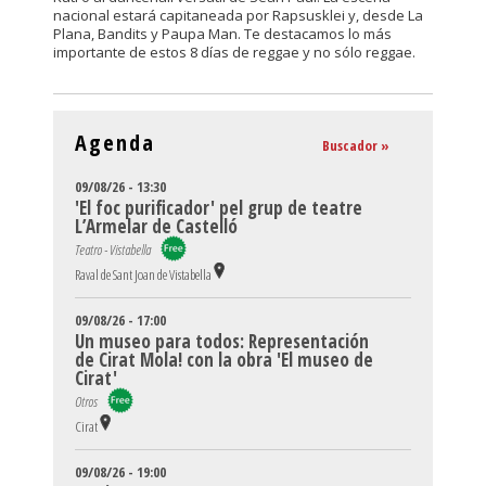
nacional estará capitaneada por Rapsusklei y, desde La
Plana, Bandits y Paupa Man. Te destacamos lo más
importante de estos 8 días de reggae y no sólo reggae.
Agenda
Buscador »
09/08/26 - 13:30
'El foc purificador' pel grup de teatre
L’Armelar de Castelló
Teatro - Vistabella
Raval de Sant Joan de Vistabella
09/08/26 - 17:00
Un museo para todos: Representación
de Cirat Mola! con la obra 'El museo de
Cirat'
Otros
Cirat
09/08/26 - 19:00