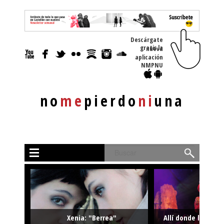
Descárgate
gratis la nueva
aplicación
NMPNU
no
me
pierdo
ni
una
Buscar
Xenia: "Berrea"
Allí donde la músi