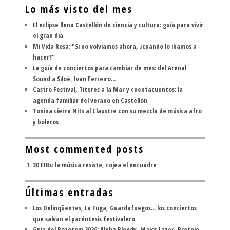
Lo más visto del mes
El eclipse llena Castellón de ciencia y cultura: guía para vivir
el gran día
Mi Vida Rosa: "Si no volvíamos ahora, ¿cuándo lo íbamos a
hacer?"
La guía de conciertos para cambiar de mes: del Arenal
Sound a Siloé, Iván Ferreiro...
Castro Festival, Títeres a la Mar y cuentacuentos: la
agenda familiar del verano en Castellón
Tonina cierra Nits al Claustre con su mezcla de música afro
y boleros
Most commented posts
30 FIBs: la música resiste, cojea el encuadre
Últimas entradas
Los Delinqüentes, La Fuga, Guardafuegos... los conciertos
que salvan el paréntesis festivalero
Guía del Rototom 2026: Alpha Blondy, Major Lazer, Protoje,