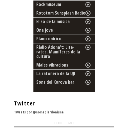
Rockmuseum
Rototom Sunsplash Radio
El so de la música
Ona jove
Plano onírico
Ràdio Adona't: Lite-
rates. Mamíferes de la
cultura
Males vibracions
La ratonera de la UJI
Sons del Korova bar
Twitter
Tweets por @nomepierdoniuna
PUBLICIDAD