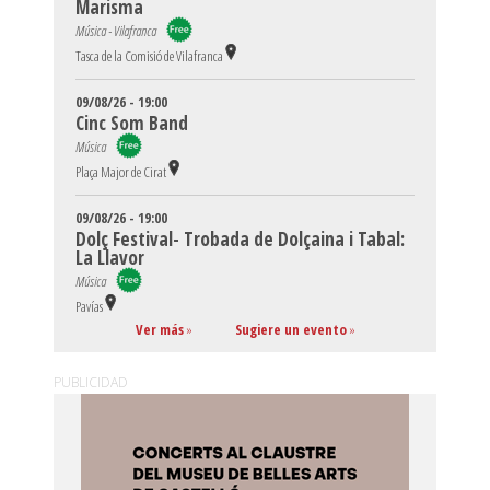
Marisma
Música - Vilafranca
Tasca de la Comisió de Vilafranca
09/08/26 - 19:00
Cinc Som Band
Música
Plaça Major de Cirat
09/08/26 - 19:00
Dolç Festival- Trobada de Dolçaina i Tabal:
La Llavor
Música
Pavías
Ver más
»
Sugiere un evento
»
PUBLICIDAD