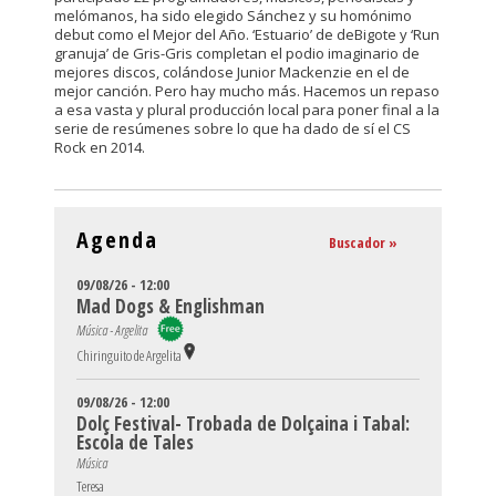
melómanos, ha sido elegido Sánchez y su homónimo
debut como el Mejor del Año. ‘Estuario’ de deBigote y ‘Run
granuja’ de Gris-Gris completan el podio imaginario de
mejores discos, colándose Junior Mackenzie en el de
mejor canción. Pero hay mucho más. Hacemos un repaso
a esa vasta y plural producción local para poner final a la
serie de resúmenes sobre lo que ha dado de sí el CS
Rock en 2014.
Agenda
Buscador »
09/08/26 - 12:00
Mad Dogs & Englishman
Música - Argelita
Chiringuito de Argelita
09/08/26 - 12:00
Dolç Festival- Trobada de Dolçaina i Tabal:
Escola de Tales
Música
Teresa