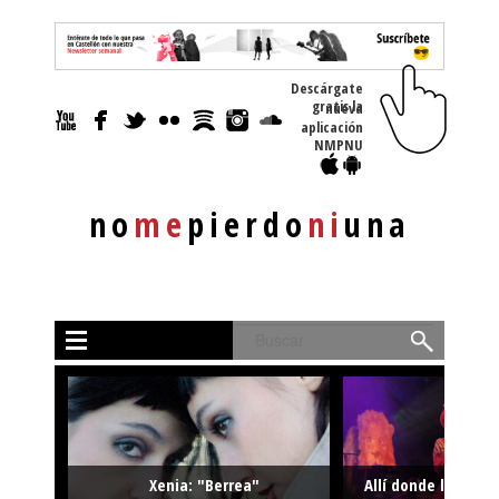
Descárgate
gratis la nueva
aplicación
NMPNU
no
me
pierdo
ni
una
Buscar
Xenia: "Berrea"
Allí donde la músi