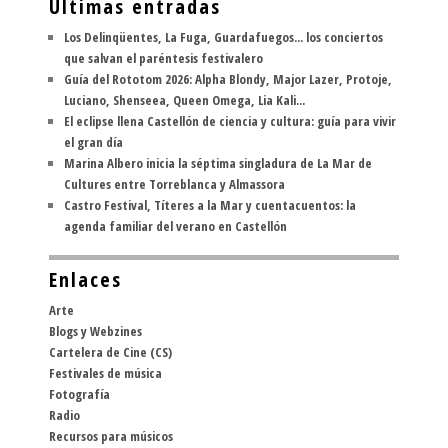
Últimas entradas
Los Delinqüentes, La Fuga, Guardafuegos... los conciertos
que salvan el paréntesis festivalero
Guía del Rototom 2026: Alpha Blondy, Major Lazer, Protoje,
Luciano, Shenseea, Queen Omega, Lia Kali...
El eclipse llena Castellón de ciencia y cultura: guía para vivir
el gran día
Marina Albero inicia la séptima singladura de La Mar de
Cultures entre Torreblanca y Almassora
Castro Festival, Títeres a la Mar y cuentacuentos: la
agenda familiar del verano en Castellón
Enlaces
Arte
Blogs y Webzines
Cartelera de Cine (CS)
Festivales de música
Fotografía
Radio
Recursos para músicos