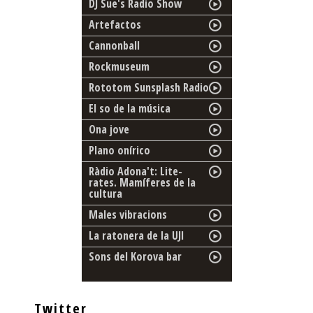
DJ Sue's Radio Show
Artefactos
Cannonball
Rockmuseum
Rototom Sunsplash Radio
El so de la música
Ona jove
Plano onírico
Ràdio Adona't: Lite-
rates. Mamíferes de la
cultura
Males vibracions
La ratonera de la UJI
Sons del Korova bar
Twitter