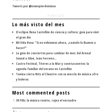
Tweets por @nomepierdoniuna
PUBLICIDAD
Lo más visto del mes
El eclipse llena Castellón de ciencia y cultura: guía para vivir
el gran día
Mi Vida Rosa: "Si no volvíamos ahora, ¿cuándo lo íbamos a
hacer?"
La guía de conciertos para cambiar de mes: del Arenal
Sound a Siloé, Iván Ferreiro...
Castro Festival, Títeres a la Mar y cuentacuentos: la
agenda familiar del verano en Castellón
Tonina cierra Nits al Claustre con su mezcla de música afro
y boleros
Most commented posts
30 FIBs: la música resiste, cojea el encuadre