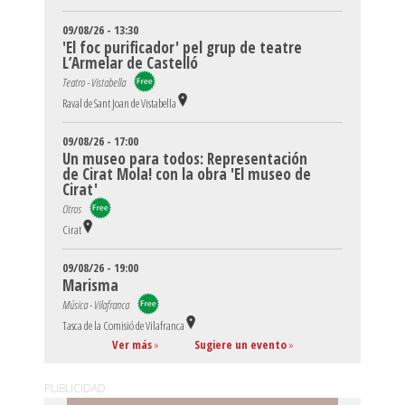
09/08/26 - 13:30
'El foc purificador' pel grup de teatre
L’Armelar de Castelló
Teatro - Vistabella
Raval de Sant Joan de Vistabella
09/08/26 - 17:00
Un museo para todos: Representación
de Cirat Mola! con la obra 'El museo de
Cirat'
Otros
Cirat
09/08/26 - 19:00
Marisma
Música - Vilafranca
Tasca de la Comisió de Vilafranca
Ver más
»
Sugiere un evento
»
PUBLICIDAD