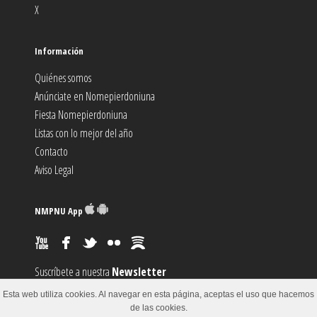
X
Información
Quiénes somos
Anúnciate en Nomepierdoniuna
Fiesta Nomepierdoniuna
Listas con lo mejor del año
Contacto
Aviso Legal
NMPNU App
Suscríbete a nuestra
Newsletter
Suscríbete al canal
RSS
Esta web utiliza cookies. Al navegar en esta página, aceptas el uso que hacemos
Sugiere un
Evento
de las cookies.