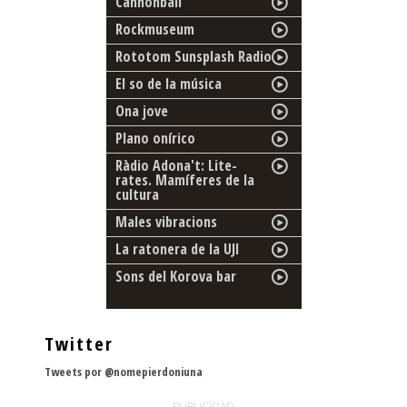
Cannonball
Rockmuseum
Rototom Sunsplash Radio
El so de la música
Ona jove
Plano onírico
Ràdio Adona't: Lite-
rates. Mamíferes de la
cultura
Males vibracions
La ratonera de la UJI
Sons del Korova bar
Twitter
Tweets por @nomepierdoniuna
PUBLICIDAD