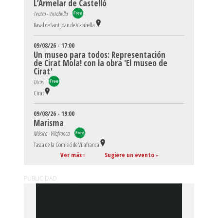
L’Armelar de Castelló
Teatro - Vistabella
Raval de Sant Joan de Vistabella
09/08/26 - 17:00
Un museo para todos: Representación
de Cirat Mola! con la obra 'El museo de
Cirat'
Otros
Cirat
09/08/26 - 19:00
Marisma
Música - Vilafranca
Tasca de la Comisió de Vilafranca
Ver más
»
Sugiere un evento
»
PUBLICIDAD