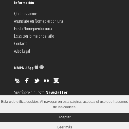
Información
Quiénes somos
Anúnciate en Nomepierdoniuna
Fiesta Nomepierdoniuna
Listas con lo mejor del año
Contacto
Aviso Legal
NMPNU App
Suscríbete a nuestra
Newsletter
Suscríbete al canal
RSS
Esta web utiliza cookies. Al navegar en esta página, aceptas el uso que hacemos
Sugiere un
Evento
de las cookies.
Aceptar
© 2002-2018
Leer más