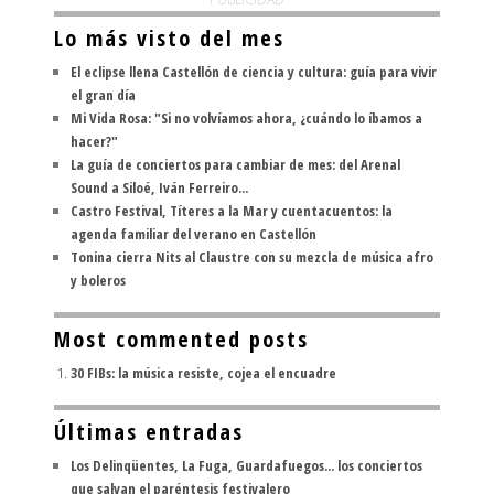
Lo más visto del mes
El eclipse llena Castellón de ciencia y cultura: guía para vivir
el gran día
Mi Vida Rosa: "Si no volvíamos ahora, ¿cuándo lo íbamos a
hacer?"
La guía de conciertos para cambiar de mes: del Arenal
Sound a Siloé, Iván Ferreiro...
Castro Festival, Títeres a la Mar y cuentacuentos: la
agenda familiar del verano en Castellón
Tonina cierra Nits al Claustre con su mezcla de música afro
y boleros
Most commented posts
30 FIBs: la música resiste, cojea el encuadre
Últimas entradas
Los Delinqüentes, La Fuga, Guardafuegos... los conciertos
que salvan el paréntesis festivalero