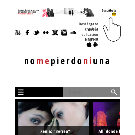
Descárgate
gratis la nueva
aplicación
NMPNU
no
me
pierdo
ni
una
Buscar
Xenia: "Berrea"
Allí donde la músi