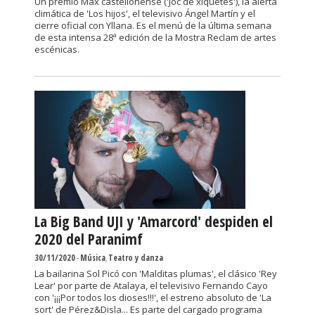
Un premio Max castellonense ('Joc de xiquetes'), la alerta
climática de 'Los hijos', el televisivo Ángel Martín y el
cierre oficial con Yllana. Es el menú de la última semana
de esta intensa 28ª edición de la Mostra Reclam de artes
escénicas.
La Big Band UJI y 'Amarcord' despiden el
2020 del Paranimf
30/11/2020
-
Música
,
Teatro y danza
La bailarina Sol Picó con 'Malditas plumas', el clásico 'Rey
Lear' por parte de Atalaya, el televisivo Fernando Cayo
con '¡¡¡Por todos los dioses!!!', el estreno absoluto de 'La
sort' de Pérez&Disla... Es parte del cargado programa