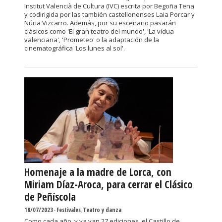
Institut Valencià de Cultura (IVC) escrita por Begoña Tena
y codirigida por las también castellonenses Laia Porcar y
Núria Vizcarro. Además, por su escenario pasarán
clásicos como 'El gran teatro del mundo', 'La vidua
valenciana', 'Prometeo' o la adaptación de la
cinematográfica 'Los lunes al sol'.
Homenaje a la madre de Lorca, con
Miriam Díaz-Aroca, para cerrar el Clásico
de Peñíscola
18/07/2023
-
Festivales
,
Teatro y danza
Como cada año, y ya van 27 ediciones, el Castillo de