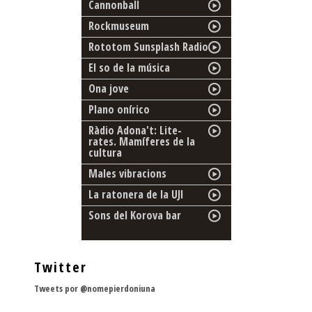
Cannonball
Rockmuseum
Rototom Sunsplash Radio
El so de la música
Ona jove
Plano onírico
Ràdio Adona't: Lite-
rates. Mamíferes de la
cultura
Males vibracions
La ratonera de la UJI
Sons del Korova bar
Twitter
Tweets por @nomepierdoniuna