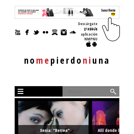
Descárgate
gratis la nueva
aplicación
NMPNU
no
me
pierdo
ni
una
Buscar
Xenia: "Berrea"
Allí donde la músi