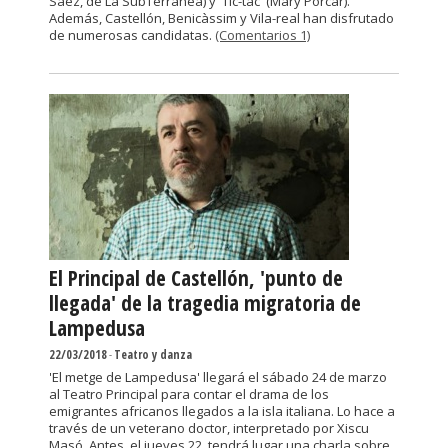
Sáez, de La SubTerránea) y 'Tic-tac' (Mary Porcar).
Además, Castellón, Benicàssim y Vila-real han disfrutado
de numerosas candidatas.
(Comentarios 1)
El Principal de Castellón, 'punto de
llegada' de la tragedia migratoria de
Lampedusa
22/03/2018
-
Teatro y danza
'El metge de Lampedusa' llegará el sábado 24 de marzo
al Teatro Principal para contar el drama de los
emigrantes africanos llegados a la isla italiana. Lo hace a
través de un veterano doctor, interpretado por Xiscu
Masó. Antes, el jueves 22, tendrá lugar una charla sobre