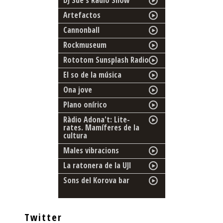
DJ Sue's Radio Show
Artefactos
Cannonball
Rockmuseum
Rototom Sunsplash Radio
El so de la música
Ona jove
Plano onírico
Ràdio Adona't: Lite-
rates. Mamíferes de la
cultura
Males vibracions
La ratonera de la UJI
Sons del Korova bar
Twitter