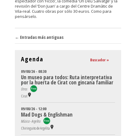
espectador con ‘Ficció’, la comedia ‘Un Déu Salvatge’ y la
revisión del ‘Don Juan’ a cargo del Centre Dramàtic de
Vila-real. Cuatro obras por sólo 30 euros. Como para
pensárselo.
Navegador de artículos
←
Entradas más antiguas
Agenda
Buscador »
09/08/26 - 08:30
Un museo para todos: Ruta interpretativa
por la huerta de Cirat con gincana familiar
Otros
Cirat
09/08/26 - 12:00
Mad Dogs & Englishman
Música - Argelita
Chiringuito de Argelita