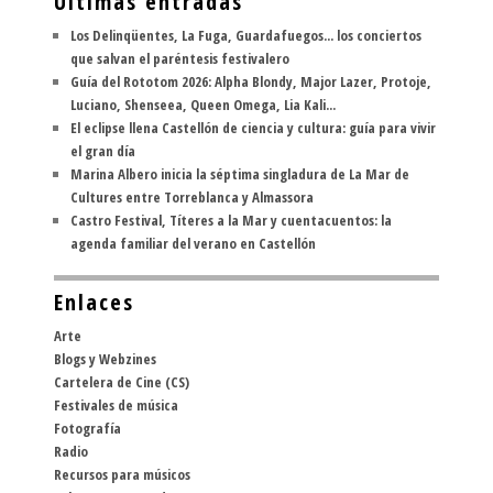
Últimas entradas
Los Delinqüentes, La Fuga, Guardafuegos... los conciertos
que salvan el paréntesis festivalero
Guía del Rototom 2026: Alpha Blondy, Major Lazer, Protoje,
Luciano, Shenseea, Queen Omega, Lia Kali...
El eclipse llena Castellón de ciencia y cultura: guía para vivir
el gran día
Marina Albero inicia la séptima singladura de La Mar de
Cultures entre Torreblanca y Almassora
Castro Festival, Títeres a la Mar y cuentacuentos: la
agenda familiar del verano en Castellón
Enlaces
Arte
Blogs y Webzines
Cartelera de Cine (CS)
Festivales de música
Fotografía
Radio
Recursos para músicos