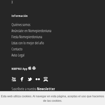
X
Información
Quiénes somos
Anúnciate en Nomepierdoniuna
Fiesta Nomepierdoniuna
Listas con lo mejor del año
Contacto
Aviso Legal
NMPNU App
Suscríbete a nuestra
Newsletter
Suscríbete al canal
RSS
Esta web utiliza cookies. Al navegar en esta página, aceptas el uso que hacemos
Sugiere un
Evento
de las cookies.