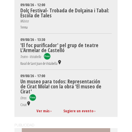
09/08/26 - 12:00
Dolç Festival- Trobada de Dolçaina i Tabal:
Escola de Tales
Música
Teresa
09/08/26 - 13:30
'El foc purificador' pel grup de teatre
L’Armelar de Castelló
Teatro - Vistabella
Raval de Sant Joan de Vistabella
09/08/26 - 17:00
Un museo para todos: Representación
de Cirat Mola! con la obra 'El museo de
Cirat'
Otros
Cirat
Ver más
»
Sugiere un evento
»
PUBLICIDAD