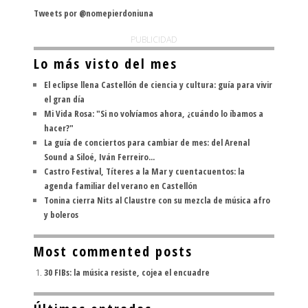
Tweets por @nomepierdoniuna
PUBLICIDAD
Lo más visto del mes
El eclipse llena Castellón de ciencia y cultura: guía para vivir
el gran día
Mi Vida Rosa: "Si no volvíamos ahora, ¿cuándo lo íbamos a
hacer?"
La guía de conciertos para cambiar de mes: del Arenal
Sound a Siloé, Iván Ferreiro...
Castro Festival, Títeres a la Mar y cuentacuentos: la
agenda familiar del verano en Castellón
Tonina cierra Nits al Claustre con su mezcla de música afro
y boleros
Most commented posts
30 FIBs: la música resiste, cojea el encuadre