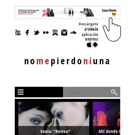
Descárgate
gratis la nueva
aplicación
NMPNU
no
me
pierdo
ni
una
Buscar
Xenia: "Berrea"
Allí donde la músi