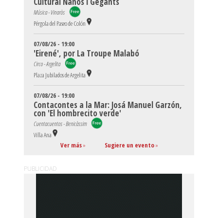
Cultural Nanos i Gegants
Música - Vinaròs
Pérgola del Paseo de Colón
07/08/26 - 19:00
'Eirené', por La Troupe Malabó
Circo - Argelita
Plaza Jubilados de Argelita
07/08/26 - 19:00
Contacontes a la Mar: Josá Manuel Garzón,
con 'El hombrecito verde'
Cuentacuentos - Benicàssim
Villa Ana
Ver más
»
Sugiere un evento
»
PUBLICIDAD