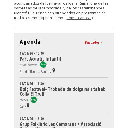
acompañados de los navarros Joe la Reina, una de las
sorpresas de la temporada, y de los castellonenses
Montefuji, quienes son piropeados en programas de
Radio 3 como ‘Capitán Demo’.
(Comentarios 3)
Agenda
Buscador »
07/08/26 - 17:00
Parc Acuàtic Infantil
Otros - Burriana
Parc de l’Hereu de Borriana
07/08/26 - 18:30
Dolç Festival- Trobada de dolçaina i tabal:
Colla El Trull
Música
Càlig
07/08/26 - 19:00
Grup Folklòric Les Camaraes + Associació