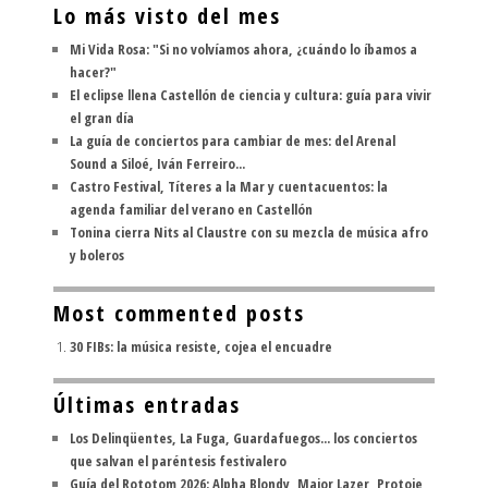
Lo más visto del mes
Mi Vida Rosa: "Si no volvíamos ahora, ¿cuándo lo íbamos a
hacer?"
El eclipse llena Castellón de ciencia y cultura: guía para vivir
el gran día
La guía de conciertos para cambiar de mes: del Arenal
Sound a Siloé, Iván Ferreiro...
Castro Festival, Títeres a la Mar y cuentacuentos: la
agenda familiar del verano en Castellón
Tonina cierra Nits al Claustre con su mezcla de música afro
y boleros
Most commented posts
30 FIBs: la música resiste, cojea el encuadre
Últimas entradas
Los Delinqüentes, La Fuga, Guardafuegos... los conciertos
que salvan el paréntesis festivalero
Guía del Rototom 2026: Alpha Blondy, Major Lazer, Protoje,