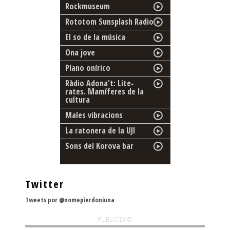
Rockmuseum
Rototom Sunsplash Radio
El so de la música
Ona jove
Plano onírico
Ràdio Adona't: Lite-
rates. Mamíferes de la
cultura
Males vibracions
La ratonera de la UJI
Sons del Korova bar
Twitter
Tweets por @nomepierdoniuna
PUBLICIDAD