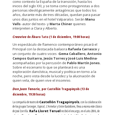
como contexto la España de la transición, hasta los
inicios del siglo XXI, y se toma como protagonistas a dos
personas ideológicamente antagónicas que todos los
años, durante más de tres décadas, quedan para pasar
unos días juntos en el hotel Valparaíso. Serán
Manu
Valls
-autor del texto- y
Marta Chiner
quienes
interpreten a Clara y Alberto.
Creaviva
de Álvaro Tato (1 de diciembre, 19:00 horas)
Un espectáculo de flamenco contemporáneo pisará el
Principal con la destacada bailaora
Rafaela Carrasco
y
un conjunto de cuatro voces -
Gema Caballero, Antonio
Campos Guitarra, Jesús Torres y José Luis Medina
-
acompañadas por la percusión de
Pablo Martín Jones.
Sobre el escenario lo que se planteará es una
exploración dancística, musical y poética en torno a la
noche, pero vista desde la lucidez y la alucinación de
quien vela, de quien vive el insomnio.
Don Juan Tenorio,
por Castellón Tragapinyols (13 de
diciembre, 19:30 horas)
La compañía de teatro de
Castellón Tragapinyols
, con la colaboración
de los grupos Taronger, Espiral, L’Armelar y Entre Bastidores, lleva a escena este clásico
de José Zorrilla.
Rafa Lloret Teruel
recibió el encargo, en el año 2006, de