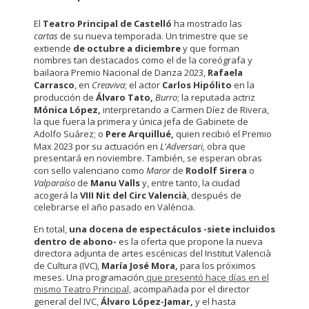
El
Teatro Principal de Castelló
ha mostrado las
cartas
de su nueva temporada. Un trimestre que se
extiende
de octubre a diciembre
y que forman
nombres tan destacados como el de la coreógrafa y
bailaora Premio Nacional de Danza 2023,
Rafaela
Carrasco
, en
Creaviva
; el actor
Carlos Hipólito
en la
producción de
Álvaro Tato,
Burro
; la reputada actriz
Mónica López,
interpretando a Carmen Díez de Rivera,
la que fuera la primera y única jefa de Gabinete de
Adolfo Suárez; o
Pere Arquillué,
quien recibió el Premio
Max 2023 por su actuación en
L'Adversari,
obra que
presentará en noviembre. También, se esperan obras
con sello valenciano como
Maror
de
Rodolf Sirera
o
Valparaíso
de
Manu Valls
y, entre tanto, la ciudad
acogerá la
VIII Nit del Circ Valencià
, después de
celebrarse el año pasado en València.
En total,
una docena de espectáculos -siete incluidos
dentro de abono-
es la oferta que propone la nueva
directora adjunta de artes escénicas del Institut Valencià
de Cultura (IVC),
María José Mora,
para los próximos
meses. Una programación
que presentó hace días en el
mismo Teatro Principal,
acompañada por el director
general del IVC,
Álvaro López-Jamar,
y el hasta