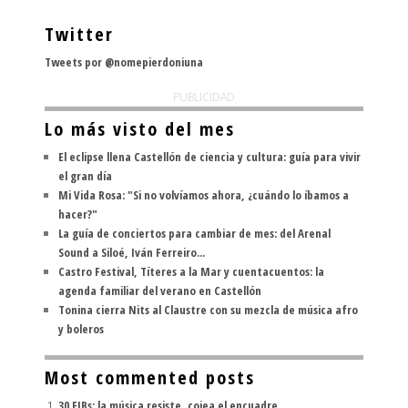
Twitter
Tweets por @nomepierdoniuna
PUBLICIDAD
Lo más visto del mes
El eclipse llena Castellón de ciencia y cultura: guía para vivir
el gran día
Mi Vida Rosa: "Si no volvíamos ahora, ¿cuándo lo íbamos a
hacer?"
La guía de conciertos para cambiar de mes: del Arenal
Sound a Siloé, Iván Ferreiro...
Castro Festival, Títeres a la Mar y cuentacuentos: la
agenda familiar del verano en Castellón
Tonina cierra Nits al Claustre con su mezcla de música afro
y boleros
Most commented posts
30 FIBs: la música resiste, cojea el encuadre