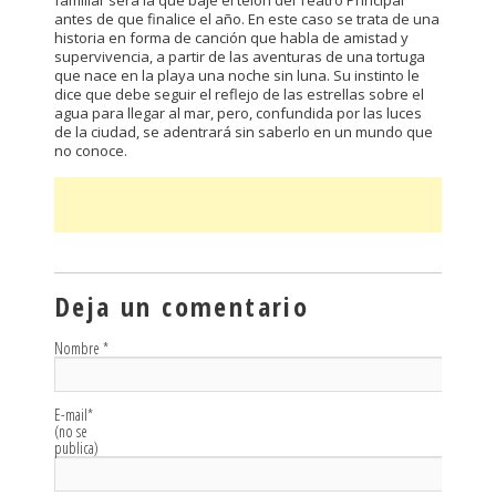
familiar será la que baje el telón del Teatro Principal
antes de que finalice el año. En este caso se trata de una
historia en forma de canción que habla de amistad y
supervivencia, a partir de las aventuras de una tortuga
que nace en la playa una noche sin luna. Su instinto le
dice que debe seguir el reflejo de las estrellas sobre el
agua para llegar al mar, pero, confundida por las luces
de la ciudad, se adentrará sin saberlo en un mundo que
no conoce.
Deja un comentario
Nombre
*
E-mail
*
(no se
publica)