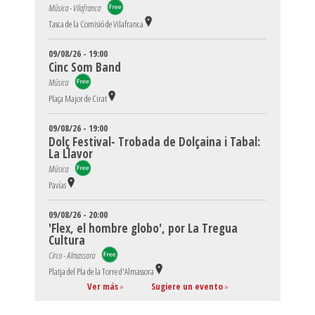
Música - Vilafranca
Tasca de la Comisió de Vilafranca
09/08/26 - 19:00
Cinc Som Band
Música
Plaça Major de Cirat
09/08/26 - 19:00
Dolç Festival- Trobada de Dolçaina i Tabal:
La Llavor
Música
Pavías
09/08/26 - 20:00
'Flex, el hombre globo', por La Tregua
Cultura
Circo - Almassora
Platja del Pla de la Torre d'Almassora
Ver más
»
Sugiere un evento
»