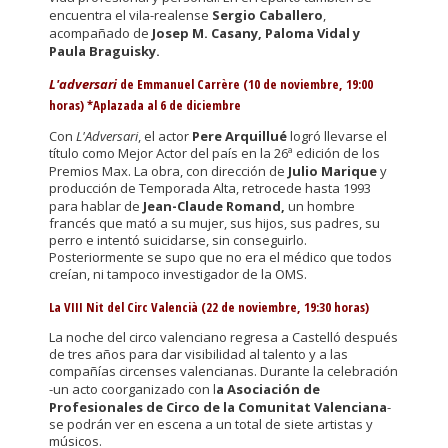
encuentra el vila-realense
Sergio Caballero
,
acompañado de
Josep M. Casany, Paloma Vidal y
Paula Braguisky.
L'adversari
de Emmanuel Carrère (10 de noviembre, 19:00
horas) *Aplazada al 6 de diciembre
Con
L'Adversari
, el actor
Pere Arquillué
logró llevarse el
título como Mejor Actor del país en la 26ª edición de los
Premios Max. La obra, con dirección de
Julio Marique
y
producción de Temporada Alta, retrocede hasta 1993
para hablar de
Jean-Claude Romand,
un hombre
francés que mató a su mujer, sus hijos, sus padres, su
perro e intentó suicidarse, sin conseguirlo.
Posteriormente se supo que no era el médico que todos
creían, ni tampoco investigador de la OMS.
La VIII Nit del Circ Valencià (22 de noviembre, 19:30 horas)
La noche del circo valenciano regresa a Castelló después
de tres años para dar visibilidad al talento y a las
compañías circenses valencianas. Durante la celebración
-un acto coorganizado con l
a Asociación de
Profesionales de Circo de la Comunitat Valenciana
-
se podrán ver en escena a un total de siete artistas y
músicos.