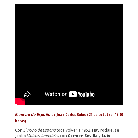
El novio de España
de Juan Carlos Rubio (26 de octubre, 19:00
horas)
Con
El novio de España
toca volver a 1952. Hay rodaje, se
graba
Violetas imperiales
con
Carmen Sevilla
y
Luis