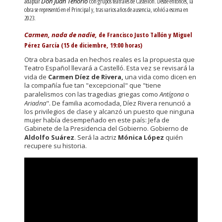
adaptar
Don Juan Tenorio
con grupos teatrales de Castellón. Desde entonces, la
obra se representó en el Principal y, tras varios años de ausencia, volvió a escena en
2023.
Carmen, nada de nadie,
de Francisco Justo Tallón y Miguel
Pérez García (15 de diciembre, 19:00 horas)
Otra obra basada en hechos reales es la propuesta que
Teatro Español llevará a Castelló. Esta vez se revisará la
vida de
Carmen Díez de Rivera,
una vida como dicen en
la compañía fue tan "excepcional" que "tiene
paralelismos con las tragedias griegas como
Antígona
o
Ariadna
". De familia acomodada, Díez Rivera renunció a
los privilegios de clase y alcanzó un puesto que ninguna
mujer había desempeñado en este país: Jefa de
Gabinete de la Presidencia del Gobierno. Gobierno de
Aldolfo Suárez
. Será la actriz
Mónica López
quién
recupere su historia.