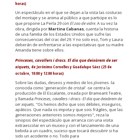
horas)
Un espectáculo en el que se dejan a la vista las costuras
del montaje y se anima al público a que participe es lo
que propone La Perla 29 con
El zoo de vidre
. A su vez la
obra, dirigida por
Martina Cabanas
, cuenta la historia
de una familia de los Estados Unidos que sufre las
consecuencias del crac del 29. Y no solo eso, Tom y Laura
deberán de enfrentarse a las expectativas que su madre
Amanda tiene sobre ellos.
Princeses, cavallers i dracs. El dia que deixàrem de ser
xiquets,
de Jerónimo Cornelles y Guadalupe Sáez (25 de
octubre, 10:00 y 12:00 horas)
Sobre las dudas, deseos y miedos de los jóvenes -la
conocida como 'generación de cristal' -se centra la
producción de El Escalante, creada por Brameant Teatre,
y llamada
Princeses, cavallers i dracs- El dia que deixàrem de
ser xiquets.
"Os hemos dicho que sois débiles, inseguros,
apáticos. Que nada os impota y que sois frágiles, que las
generaciones anteriores somos mejores", reza la
sinopsis del espectáculo que arranca con una visita
extraescolar en un museo y con el lanzamiento de una
bebida a un cuadro, suceso que tocará descubrir si ha
sido un accidente o no. Todo para