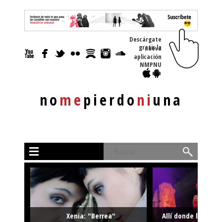
Descárgate
gratis la nueva
aplicación
NMPNU
no
me
pierdo
ni
una
Buscar
Xenia: "Berrea"
Allí donde la músi