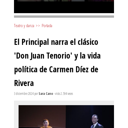
Teatro y danza
>>
Portada
El Principal narra el clásico
'Don Juan Tenorio' y la vida
política de Carmen Díez de
Rivera
3 diciembre 2024
por
Sara Cano
- visto 2.594 veces