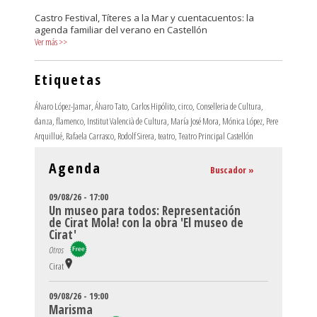
Castro Festival, Títeres a la Mar y cuentacuentos: la
agenda familiar del verano en Castellón
Ver más
>>
Etiquetas
Álvaro López-Jamar
,
Álvaro Tato
,
Carlos Hipólito
,
circo
,
Conselleria de Cultura
,
danza
,
flamenco
,
Institut Valencià de Cultura
,
María José Mora
,
Mónica López
,
Pere
Arquillué
,
Rafaela Carrasco
,
Rodolf Sirera
,
teatro
,
Teatro Principal Castellón
Agenda
Buscador »
09/08/26 - 17:00
Un museo para todos: Representación
de Cirat Mola! con la obra 'El museo de
Cirat'
Otros
Cirat
09/08/26 - 19:00
Marisma