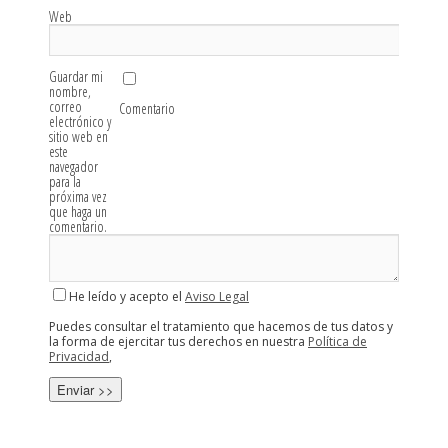
Web
Guardar mi
nombre,
correo
Comentario
electrónico y
sitio web en
este
navegador
para la
próxima vez
que haga un
comentario.
He leído y acepto el
Aviso Legal
Puedes consultar el tratamiento que hacemos de tus datos y
la forma de ejercitar tus derechos en nuestra
Política de
Privacidad
,