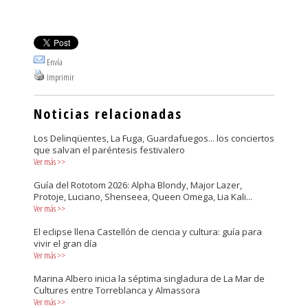
Envía
Imprimir
Noticias relacionadas
Los Delinqüentes, La Fuga, Guardafuegos... los conciertos
que salvan el paréntesis festivalero
Ver más
>>
Guía del Rototom 2026: Alpha Blondy, Major Lazer,
Protoje, Luciano, Shenseea, Queen Omega, Lia Kali...
Ver más
>>
El eclipse llena Castellón de ciencia y cultura: guía para
vivir el gran día
Ver más
>>
Marina Albero inicia la séptima singladura de La Mar de
Cultures entre Torreblanca y Almassora
Ver más
>>