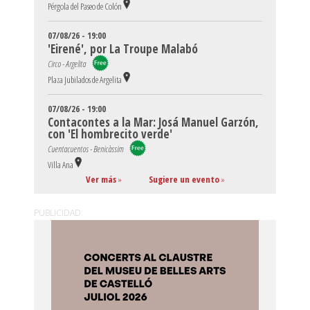
Pérgola del Paseo de Colón
07/08/26 - 19:00
'Eirené', por La Troupe Malabó
Circo - Argelita
Plaza Jubilados de Argelita
07/08/26 - 19:00
Contacontes a la Mar: Josá Manuel Garzón,
con 'El hombrecito verde'
Cuentacuentos - Benicàssim
Villa Ana
Ver más
»
Sugiere un evento
»
PUBLICIDAD