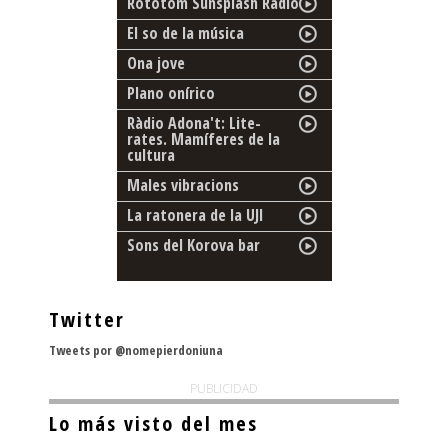
Rototom Sunsplash Radio
El so de la música
Ona jove
Plano onírico
Ràdio Adona't: Lite-
rates. Mamíferes de la
cultura
Males vibracions
La ratonera de la UJI
Sons del Korova bar
Twitter
Tweets por @nomepierdoniuna
PUBLICIDAD
Lo más visto del mes