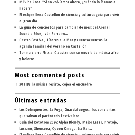
Mi Vida Rosa: "Si no volvíamos ahora, ¿cuándo lo íbamos a
hacer?"
El eclipse llena Castellón de ciencia y cultura: guía para vivir
el gran día
La guía de conciertos para cambiar de mes: del Arenal
Sound a Siloé, Iván Ferreiro...
Castro Festival, Títeres a la Mar y cuentacuentos: la
agenda familiar del verano en Castellón
Tonina cierra Nits al Claustre con su mezcla de música afro
y boleros
Most commented posts
30 FIBs: la música resiste, cojea el encuadre
Últimas entradas
Los Delinqüentes, La Fuga, Guardafuegos... los conciertos
que salvan el paréntesis festivalero
Guía del Rototom 2026: Alpha Blondy, Major Lazer, Protoje,
Luciano, Shenseea, Queen Omega, Lia Kali...
El eclipse llena Castellón de ciencia y cultura: guía para vivir