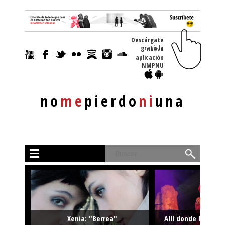
Descárgate
gratis la nueva
aplicación
NMPNU
no
me
pierdo
ni
una
Buscar
Xenia: "Berrea"
Allí donde la músi