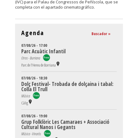
(IVC) para el Palau de Congressos de Peñíscola, que se
completa con el apartado cinematográfico.
Agenda
Buscador »
07/08/26 - 17:00
Parc Acuàtic Infantil
Otros - Burriana
Parc de l’Hereu de Borriana
07/08/26 - 18:30
Dolç Festival- Trobada de dolçaina i tabal:
Colla El Trull
Música
Càlig
07/08/26 - 19:00
Grup Folklòric Les Camaraes + Associació
Cultural Nanos i Gegants
Música - Vinaròs