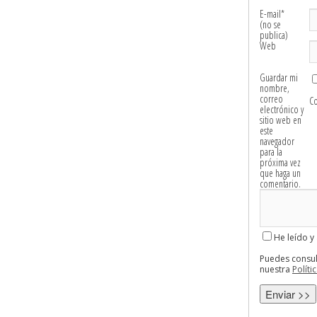
E-mail
*
(no se
publica)
Web
Guardar mi
nombre,
correo
C
electrónico y
sitio web en
este
navegador
para la
próxima vez
que haga un
comentario.
He leído y
Puedes consul
nuestra
Políti