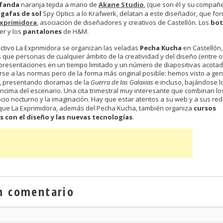
fanda
naranja tejida a mano de
Akane Studio
, (que son él y su compañ
s
gafas de sol
Spy Optics a lo Krafwerk, delatan a este diseñador, que fo
Exprimidora
, asociación de diseñadores y creativos de Castellón. Los
bot
r y los
pantalones
de H&M.
ectivo La Exprimidora se organizan las veladas
Pecha Kucha
en Castellón,
 que personas de cualquier ámbito de la creatividad y del diseño (entre o
presentaciones en un tiempo limitado y un número de diapositivas acotado
irse a las normas pero de la forma más original posible: hemos visto a gen
ar, presentando dioramas de la
Guerra de las Galaxias
e incluso, bajándose l
ncima del escenario. Una cita trimestral muy interesante que combinan lo
ocio nocturno y la imaginación. Hay que estar atentos a su web y a sus re
rque La Exprimidora, además del Pecha Kucha, también organiza
cursos
s con el diseño y las nuevas tecnologías
.
n comentario