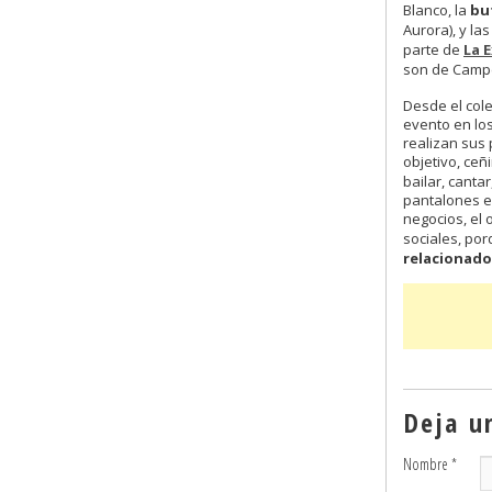
Blanco, la
bu
Aurora), y la
parte de
La 
son de Campe
Desde el col
evento en los
realizan sus 
objetivo, ceñ
bailar, cant
pantalones e
negocios, el 
sociales, po
relacionado
Deja u
Nombre
*