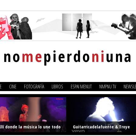
no
me
pierdo
ni
una
E
CINE
FOTOGRAFÍA
LIBROS
ESPAI MENUT
NMPNU TV
NEWSLE
llí donde la música lo une todo
Guitarricadelafuente & Troye