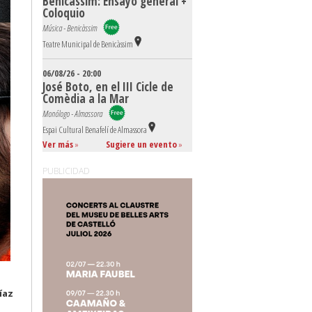
Benicàssim: Ensayo general +
Coloquio
Música - Benicàssim
Teatre Municipal de Benicàssim
06/08/26 - 20:00
José Boto, en el III Cicle de
Comèdia a la Mar
Monólogo - Almassora
Espai Cultural Benafelí de Almassora
Ver más
»
Sugiere un evento
»
PUBLICIDAD
íaz