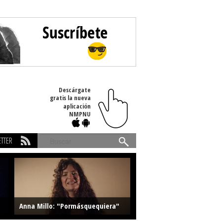
Descárgate
gratis la nueva
aplicación
NMPNU
TTER
Buscar
Anna Millo: "Pormásquequiera"
Farlise: "Marmelade"