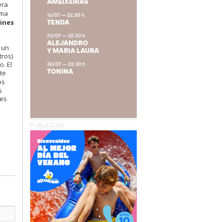
era
rma
ines
 un
tros)
. El
te
os
s
des
PUBLICIDAD