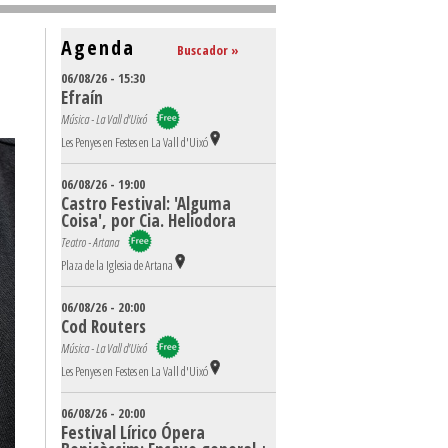
Agenda
Buscador »
06/08/26 - 15:30
Efraín
Música - La Vall d'Uixó
Les Penyes en Festes en La Vall d'Uixó
06/08/26 - 19:00
Castro Festival: 'Alguma
Coisa', por Cia. Heliodora
Teatro - Artana
Plaza de la Iglesia de Artana
06/08/26 - 20:00
Cod Routers
Música - La Vall d'Uixó
Les Penyes en Festes en La Vall d'Uixó
06/08/26 - 20:00
Festival Lírico Ópera