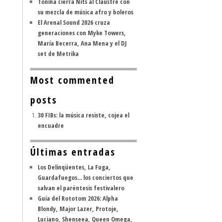
Tonina cierra Nits al Claustre con
su mezcla de música afro y boleros
El Arenal Sound 2026 cruza
generaciones con Myke Towers,
María Becerra, Ana Mena y el DJ
set de Metrika
Most commented
posts
30 FIBs: la música resiste, cojea el
encuadre
Últimas entradas
Los Delinqüentes, La Fuga,
Guardafuegos... los conciertos que
salvan el paréntesis festivalero
Guía del Rototom 2026: Alpha
Blondy, Major Lazer, Protoje,
Luciano, Shenseea, Queen Omega,