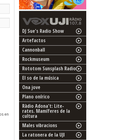
DJ Sue's Radio Show
Artefactos
Cannonball
Rockmuseum
Rototom Sunsplash Radio
El so de la música
Ona jove
Plano onírico
Ràdio Adona't: Lite-
rates. Mamíferes de la
os en
cultura
Males vibracions
La ratonera de la UJI