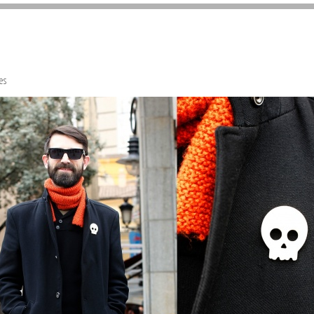
Sivan...
es