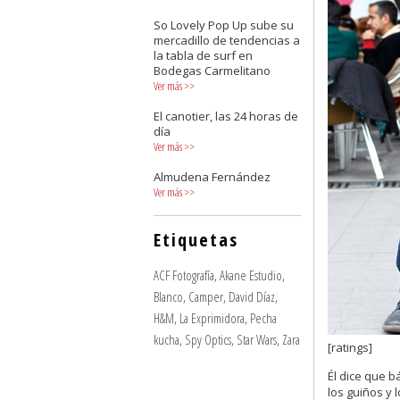
So Lovely Pop Up sube su
mercadillo de tendencias a
la tabla de surf en
Bodegas Carmelitano
Ver más
>>
El canotier, las 24 horas de
día
Ver más
>>
Almudena Fernández
Ver más
>>
Etiquetas
ACF Fotografía
,
Akane Estudio
,
Blanco
,
Camper
,
David Díaz
,
H&M
,
La Exprimidora
,
Pecha
kucha
,
Spy Optics
,
Star Wars
,
Zara
[ratings]
Él dice que 
los guiños y