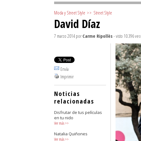
Moda y Street Style
>>
Street Style
David Díaz
7 marzo 2014
por
Carme Ripollès
- visto 10.396 vec
Envía
Imprimir
Noticias
relacionadas
Disfrutar de tus películas
en tu nido
Ver más
>>
Natalia Quiñones
Ver más
>>