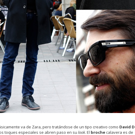
básicamente va de Zara, pero tratándose de un tipo creativo como
David D
 los toques especiales se abren paso en su
look
. El
broche
calavera es de