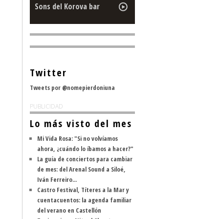
Sons del Korova bar
Twitter
Tweets por @nomepierdoniuna
PUBLICIDAD
Lo más visto del mes
Mi Vida Rosa: "Si no volvíamos
ahora, ¿cuándo lo íbamos a hacer?"
La guía de conciertos para cambiar
de mes: del Arenal Sound a Siloé,
Iván Ferreiro...
Castro Festival, Títeres a la Mar y
cuentacuentos: la agenda familiar
del verano en Castellón