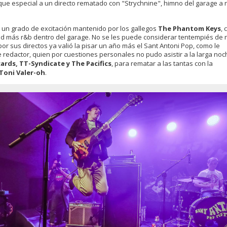
ue especial a un directo rematado con "Strychnine", himno del garage a n
 un grado de excitación mantenido por los gallegos
The Phantom Keys
, 
d más r&b dentro del garage. No se les puede considerar tentempiés de 
or sus directos ya valió la pisar un año más el Sant Antoni Pop, como le
e redactor, quien por cuestiones personales no pudo asistir a la larga noc
ards, TT-Syndicate y The Pacifics
, para rematar a las tantas con la
Toni Valer-oh
.