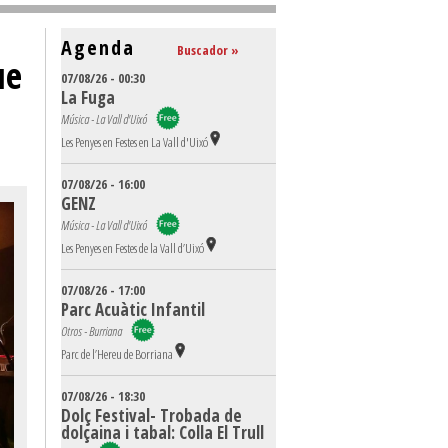
Agenda
Buscador »
ue
07/08/26 - 00:30
La Fuga
Música - La Vall d'Uixó
Les Penyes en Festes en La Vall d'Uixó
07/08/26 - 16:00
GENZ
Música - La Vall d'Uixó
Les Penyes en Festes de la Vall d’Uixó
07/08/26 - 17:00
Parc Acuàtic Infantil
Otros - Burriana
Parc de l’Hereu de Borriana
07/08/26 - 18:30
Dolç Festival- Trobada de
dolçaina i tabal: Colla El Trull