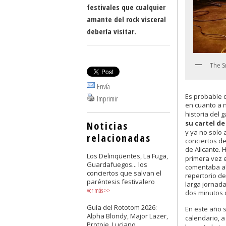
festivales que cualquier
amante del rock visceral
debería visitar.
The S
Envía
Es probable q
Imprimir
en cuanto a 
historia del 
su cartel d
Noticias
y ya no solo 
relacionadas
conciertos de
de Alicante.
Los Delinqüentes, La Fuga,
primera vez 
Guardafuegos... los
comentaba al 
conciertos que salvan el
repertorio de
paréntesis festivalero
larga jornad
Ver más
>>
dos minutos d
Guía del Rototom 2026:
En este año s
Alpha Blondy, Major Lazer,
calendario, a
Protoje, Luciano,