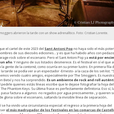
moggers abrieron la tarde con un show adrenalítico. Foto: Cristian Lorente.
ue el cartel de este 2023 del
Sant Antoni Pop
no haya sido el más pote
nombres de sus dieciséis ediciones... y es que ha habido años con pedaz
garage-rock sobre el escenario. Pero el Sant Antoni Pop ya
está por enci
e un año
. Y ninguno de sus listados desmerece. Es el festival en sí el que a
a la gente de la
contornà
, como ocurría en su primer lustro. En primera fila 
 la tarde se podía ver a un espectador -Ernesto- a la caza de los set-list. 
 Hemos venido cuatro amigos, especialmente por The Smoggers. Es nuestr
en Betxí y nos ha sorprendido.
Es un ambiente de rock and roll autént
pedirle quienes estás líneas escribe que le dejase fotografiar la hoja del
 The Phantom Keys. Su última frase es perfectamente definitoria. Eso sí, l
a pasa factura a algunos -no regados por agua precisamente-, y quieren s
e gloria sobre el escenario, saltando la invisible línea de separación..
í se ha vivido una circunstancia especial: el regreso a la primera hoja del
 ser
el más madrugador de los festivales en las comarcas de Castell