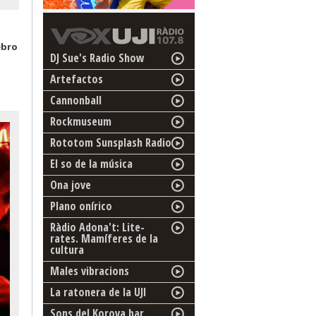
ebro
DJ Sue's Radio Show
Artefactos
Cannonball
Rockmuseum
Rototom Sunsplash Radio
El so de la música
Ona jove
Plano onírico
Ràdio Adona't: Lite-
rates. Mamíferes de la
cultura
Males vibracions
La ratonera de la UJI
Sons del Korova bar