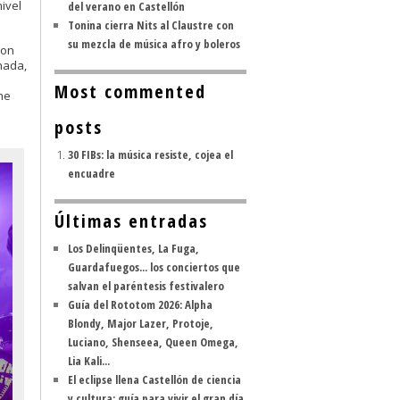
ivel
del verano en Castellón
Tonina cierra Nits al Claustre con
su mezcla de música afro y boleros
con
nada,
Most commented
he
posts
30 FIBs: la música resiste, cojea el
encuadre
Últimas entradas
Los Delinqüentes, La Fuga,
Guardafuegos... los conciertos que
salvan el paréntesis festivalero
Guía del Rototom 2026: Alpha
Blondy, Major Lazer, Protoje,
Luciano, Shenseea, Queen Omega,
Lia Kali...
El eclipse llena Castellón de ciencia
y cultura: guía para vivir el gran día