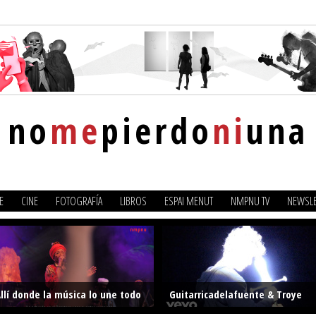
no
me
pierdo
ni
una
E
CINE
FOTOGRAFÍA
LIBROS
ESPAI MENUT
NMPNU TV
NEWSLE
llí donde la música lo une todo
Guitarricadelafuente & Troye