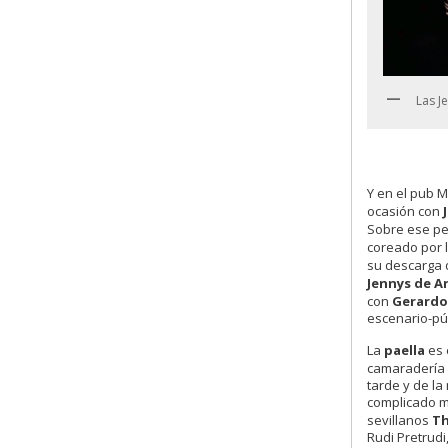
Las J
Y en el pub M
ocasión con
Sobre ese pe
coreado por 
su descarga 
Jennys de A
con
Gerardo
escenario-púb
La
paella
es 
camaradería 
tarde y de la
complicado m
sevillanos
T
Rudi Pretrudi