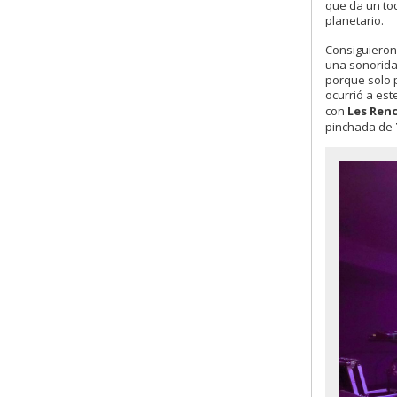
que da un toq
planetario.
Consiguieron
una sonorida
porque solo p
ocurrió a est
con
Les Renc
pinchada de