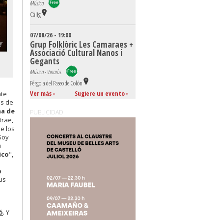
Música
Càlig
07/08/26 - 19:00
Grup Folklòric Les Camaraes +
Associació Cultural Nanos i
Gegants
Música - Vinaròs
Pérgola del Paseo de Colón
Ver más
»
Sugiere un evento
»
nte
os de
ma de
PUBLICIDAD
trae,
de los
"Soy
a
ico
",
a
us
ó
. Y