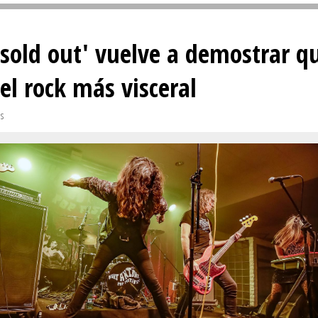
Sivan...
'sold out' vuelve a demostrar q
del rock más visceral
es