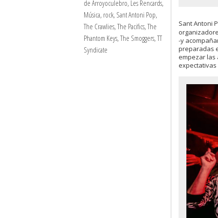
de Arroyoculebro
,
Les Rencards
,
Música
,
rock
,
Sant Antoni Pop
,
Sant Antoni P
The Crawlies
,
The Pacifics
,
The
organizadore
Phantom Keys
,
The Smoggers
,
TT
-y acompañan
preparadas e
Syndicate
empezar las a
expectativas