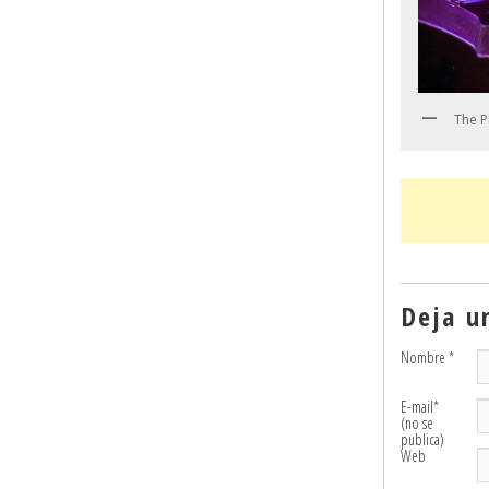
The P
Deja u
Nombre
*
E-mail
*
(no se
publica)
Web