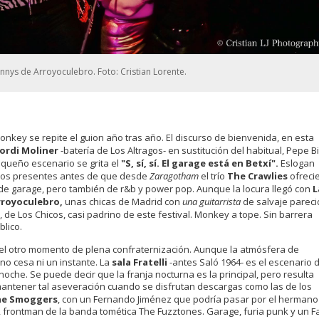
ennys de Arroyoculebro. Foto: Cristian Lorente.
onkey se repite el guion año tras año. El discurso de bienvenida, en esta
Jordi Moliner
-batería de Los Altragos- en sustitución del habitual, Pepe Bi
queño escenario se grita el
"S, sí, sí. El garage está en Betxí".
Eslogan
los presentes antes de que desde
Zaragotham
el trío
The Crawlies
ofreci
de garage, pero también de r&b y power pop. Aunque la locura llegó con
L
rroyoculebro,
unas chicas de Madrid con
una guitarrista
de salvaje parec
, de Los Chicos, casi padrino de este festival. Monkey a tope. Sin barrera
lico.
el otro momento de plena confraternización. Aunque la atmósfera de
no cesa ni un instante. La
sala Fratelli
-antes Saló 1964- es el escenario d
 noche. Se puede decir que la franja nocturna es la principal, pero resulta
antener tal aseveración cuando se disfrutan descargas como las de los
he Smoggers
, con un Fernando Jiménez que podría pasar por el hermano
, frontman de la banda tomética The Fuzztones. Garage, furia punk y un F