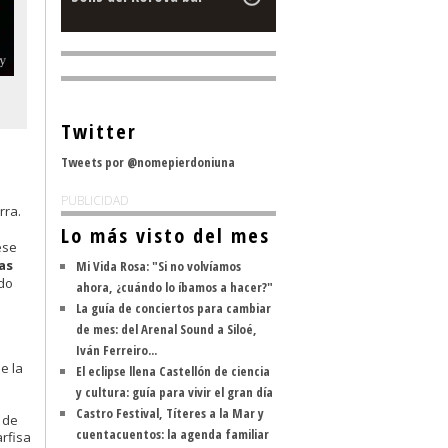
Twitter
Tweets por @nomepierdoniuna
PUBLICIDAD
rra.
Lo más visto del mes
ese
as
Mi Vida Rosa: "Si no volvíamos
ido
ahora, ¿cuándo lo íbamos a hacer?"
La guía de conciertos para cambiar
de mes: del Arenal Sound a Siloé,
Iván Ferreiro...
e la
El eclipse llena Castellón de ciencia
y cultura: guía para vivir el gran día
Castro Festival, Títeres a la Mar y
 de
cuentacuentos: la agenda familiar
arfisa