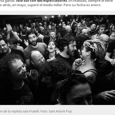
enía ganas:
sold out
con 600 espectadores
. En realidad, siempre le tiene
 atrás, en mayo, superó el medio millar. Pero su fecha es enero.
n de la repleta sala Fratelli. Foto: Sant Antoni Pop.