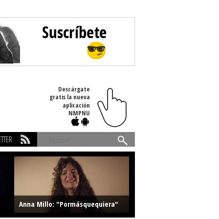
Descárgate
gratis la nueva
aplicación
NMPNU
TTER
Buscar
Anna Millo: "Pormásquequiera"
Farlise: "Marmelade"