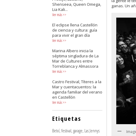
la gente le t
Shenseea, Queen Omega,
ganas. Un año
Lia Kali...
Ver más
>>
El eclipse llena Castellón
de ciencia y cultura: guía
para vivir el gran día
Ver más
>>
Marina Albero inicia la
séptima singladura de La
Mar de Cultures entre
Torreblanca y Almassora
Ver más
>>
Castro Festival, Títeres a la
Mar y cuentacuentos: la
agenda familiar del verano
en Castellón
Ver más
>>
Etiquetas
Betxí
,
festival
,
garage
,
Las Jennys
Image