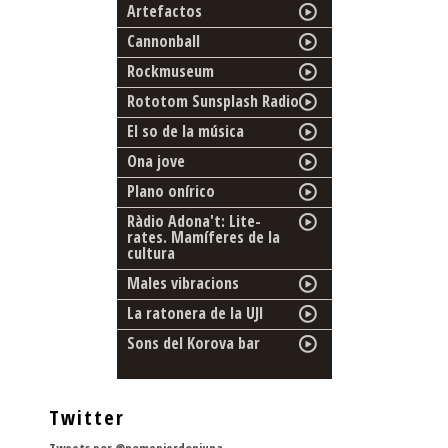
Artefactos
Cannonball
Rockmuseum
Rototom Sunsplash Radio
El so de la música
Ona jove
Plano onírico
Ràdio Adona't: Lite-
rates. Mamíferes de la
cultura
Males vibracions
La ratonera de la UJI
Sons del Korova bar
Twitter