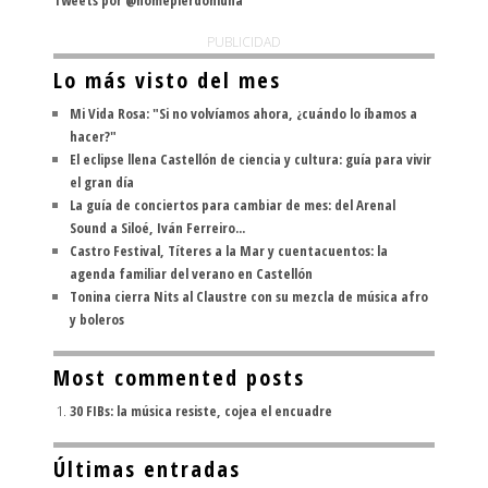
Tweets por @nomepierdoniuna
PUBLICIDAD
Lo más visto del mes
Mi Vida Rosa: "Si no volvíamos ahora, ¿cuándo lo íbamos a
hacer?"
El eclipse llena Castellón de ciencia y cultura: guía para vivir
el gran día
La guía de conciertos para cambiar de mes: del Arenal
Sound a Siloé, Iván Ferreiro...
Castro Festival, Títeres a la Mar y cuentacuentos: la
agenda familiar del verano en Castellón
Tonina cierra Nits al Claustre con su mezcla de música afro
y boleros
Most commented posts
30 FIBs: la música resiste, cojea el encuadre
Últimas entradas