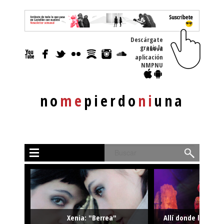
Descárgate
gratis la nueva
aplicación
NMPNU
no
me
pierdo
ni
una
Buscar
Xenia: "Berrea"
Allí donde la músi