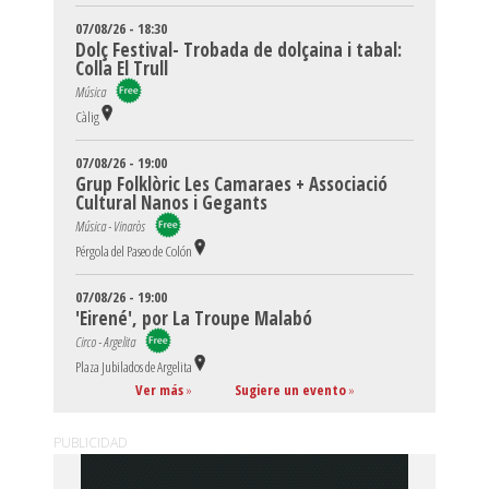
07/08/26 - 18:30
Dolç Festival- Trobada de dolçaina i tabal:
Colla El Trull
Música
Càlig
07/08/26 - 19:00
Grup Folklòric Les Camaraes + Associació
Cultural Nanos i Gegants
Música - Vinaròs
Pérgola del Paseo de Colón
07/08/26 - 19:00
'Eirené', por La Troupe Malabó
Circo - Argelita
Plaza Jubilados de Argelita
Ver más
»
Sugiere un evento
»
PUBLICIDAD