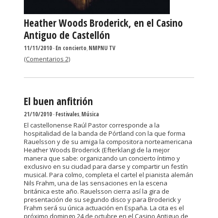
Heather Woods Broderick, en el Casino
Antiguo de Castellón
11/11/2010
-
En concierto
,
NMPNU TV
(Comentarios 2)
El buen anfitrión
21/10/2010
-
Festivales
,
Música
El castellonense Raúl Pastor corresponde a la
hospitalidad de la banda de Pórtland con la que forma
Rauelsson y de su amiga la compositora norteamericana
Heather Woods Broderick (Efterklang) de la mejor
manera que sabe: organizando un concierto íntimo y
exclusivo en su ciudad para darse y compartir un festín
musical. Para colmo, completa el cartel el pianista alemán
Nils Frahm, una de las sensaciones en la escena
británica este año. Rauelsson cierra así la gira de
presentación de su segundo disco y para Broderick y
Frahm será su única actuación en España. La cita es el
próximo domingo 24 de octubre en el Casino Antiguo de