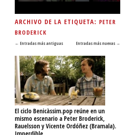
ARCHIVO DE LA ETIQUETA:
PETER
BRODERICK
Navegador de artículos
←
Entradas más antiguas
Entradas más nuevas
→
El ciclo Benicàssim.pop reúne en un
mismo escenario a Peter Broderick,
Rauelsson y Vicente Ordóñez (Bramala).
Imperdible