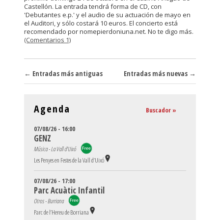
Castellón. La entrada tendrá forma de CD, con
'Debutantes e.p.' y el audio de su actuación de mayo en
el Auditori, y sólo costará 10 euros. El concierto está
recomendado por nomepierdoniuna.net. No te digo más.
(Comentarios 1)
Navegador de artículos
←
Entradas más antiguas
Entradas más nuevas
→
Agenda
Buscador »
07/08/26 - 16:00
GENZ
Música - La Vall d'Uixó
Les Penyes en Festes de la Vall d’Uixó
07/08/26 - 17:00
Parc Acuàtic Infantil
Otros - Burriana
Parc de l’Hereu de Borriana