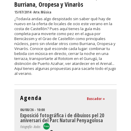
Burriana, Oropesa y Vinaròs
15/07/2014
-
Arte
,
Música
¿Todavía andas algo despistado sin saber qué hay de
nuevo en la oferta de locales de ocio este verano en la
costa de Castellón? Pues aquí tienes la guía más
completa para moverte como pez en el agua por
Benicàssim y el Grao de Castellón como principales
núcleos, pero sin olvidar otros como Burriana, Oropesa y
Vinaròs. Conoce qué esconde cada lugar: combinar tu
bebida con música en directo, cerrar la noche en una
terraza, transportarte al Rototom en el Gurugú, la
distinción de Puerto Azahar, ver atardecer en el Arenal...
Aquí tienes algunas propuestas para sacarle todo el jugo
al verano.
Agenda
Buscador »
06/08/26 - 10:00
Exposició fotográfica i de dibuixos pel 20
aniversari del Parc Natural Penyagolosa
Fotografía - Xodos