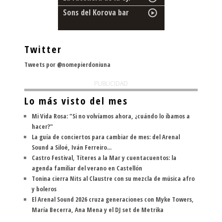
Sons del Korova bar
Twitter
Tweets por @nomepierdoniuna
PUBLICIDAD
Lo más visto del mes
Mi Vida Rosa: "Si no volvíamos ahora, ¿cuándo lo íbamos a
hacer?"
La guía de conciertos para cambiar de mes: del Arenal
Sound a Siloé, Iván Ferreiro...
Castro Festival, Títeres a la Mar y cuentacuentos: la
agenda familiar del verano en Castellón
Tonina cierra Nits al Claustre con su mezcla de música afro
y boleros
El Arenal Sound 2026 cruza generaciones con Myke Towers,
María Becerra, Ana Mena y el DJ set de Metrika