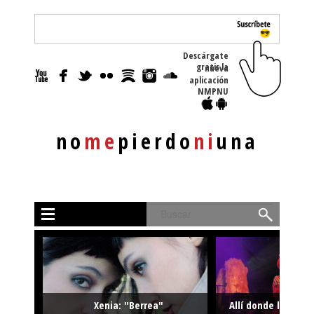
Descárgate
gratis la nueva
aplicación
NMPNU
no
me
pierdo
ni
una
Buscar
Xenia: "Berrea"
Allí donde la músi