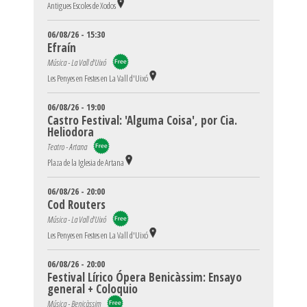
Antigues Escoles de Xodos
06/08/26 - 15:30
Efraín
Música - La Vall d'Uixó
Les Penyes en Festes en La Vall d'Uixó
06/08/26 - 19:00
Castro Festival: 'Alguma Coisa', por Cia.
Heliodora
Teatro - Artana
Plaza de la Iglesia de Artana
06/08/26 - 20:00
Cod Routers
Música - La Vall d'Uixó
Les Penyes en Festes en La Vall d'Uixó
06/08/26 - 20:00
Festival Lírico Ópera Benicàssim: Ensayo
general + Coloquio
Música - Benicàssim