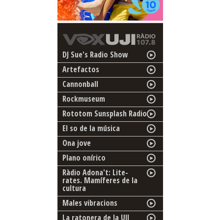
DJ Sue's Radio Show
Artefactos
Cannonball
Rockmuseum
Rototom Sunsplash Radio
El so de la música
Ona jove
Plano onírico
Ràdio Adona't: Lite-
rates. Mamíferes de la
cultura
Males vibracions
La ratonera de la UJI