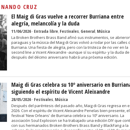
Sivan...
:
NANDO CRUZ
El Maig di Gras vuelve a recorrer Burriana entre
alegría, melancolía y la duda
11/06/2026
-
Entrada libre
,
Festivales
,
General
,
Música
La Broken Brothers Brass Band afinó sus instrumentos, se abrieron
paraguas y la música del Maig di Gras volvió a rodar por las calles 
Burriana. Una fiesta de alegría, pero con la tristeza de no ver en la
second line a Vicent Aleixandre -aunque sí su espíritu- y la duda de 
después del décimo aniversario habrá una próxima edición.
Maig di Gras celebra su 10º aniversario en Burrian
siguiendo el espíritu de Vicent Aleixandre
28/05/2026
-
Festivales
,
Música
Después del paréntesis del pasado año, Maig di Gras regresa en e
2026. Con el espíritu de Vicent Aleixandre Penelas bien presente, el
festival 'New Orleans' de Burriana celebra su 10º aniversario. La
asociación Soul Explosion se ha trabajado una edición DIY que con
con sus hermanados Broken Brothers Brass Band y BlackFang a la