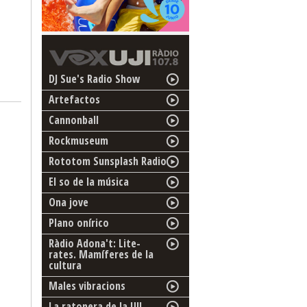
DJ Sue's Radio Show
Artefactos
Cannonball
Rockmuseum
Rototom Sunsplash Radio
El so de la música
Ona jove
Plano onírico
Ràdio Adona't: Lite-
rates. Mamíferes de la
cultura
Males vibracions
La ratonera de la UJI