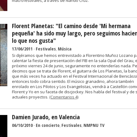
macrofestivales, a través de Nando Cruz.
Florent Planetas: "El camino desde 'Mi hermana
pequeña' ha sido muy largo, pero seguimos hacie
lo que nos gusta"
17/06/2011
-
Festivales
,
Música
Si dijéramos que hemos entrevistado a Florentino Muñoz Lozano p
calentar la fiesta de presentación del FIB en la sala Opal del Grau, e
próximo viernes 24 de junio, seguramente no entenderías nada. Pe
decimos que se trata de Florent, el guitarra de Los Planetas, la ban
que más veces ha actuado en el Festival Internacional de Benicàss
entonces todo cobra sentido. El músico granadino, ahora también
enrolado en Los Pilotos y Los Evangelistas, vendrá a Castellón com
Florent y Yo en su faceta de discjockey. Nos habla del festival y de 
actuales proyectos.
(Comentarios 4)
Damien Jurado, en Valencia
06/10/2010
-
En concierto
,
Festivales
,
NMPNU TV