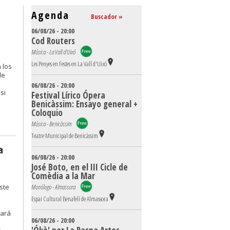
Agenda
Buscador »
06/08/26 - 20:00
Cod Routers
Música - La Vall d'Uixó
Les Penyes en Festes en La Vall d'Uixó
 los
de
06/08/26 - 20:00
si
Festival Lírico Ópera
Benicàssim: Ensayo general +
Coloquio
Música - Benicàssim
Teatre Municipal de Benicàssim
a
06/08/26 - 20:00
José Boto, en el III Cicle de
Comèdia a la Mar
ste
Monólogo - Almassora
Espai Cultural Benafelí de Almassora
tará
06/08/26 - 20:00