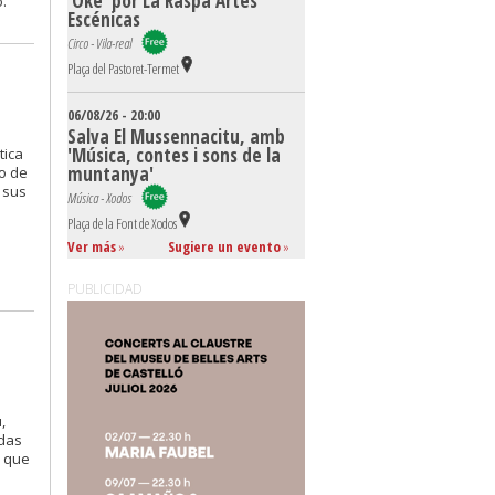
'Ókè' por La Raspa Artes
.
Escénicas
Circo - Vila-real
Plaça del Pastoret-Termet
06/08/26 - 20:00
Salva El Mussennacitu, amb
'Música, contes i sons de la
tica
muntanya'
co de
 sus
Música - Xodos
Plaça de la Font de Xodos
Ver más
»
Sugiere un evento
»
PUBLICIDAD
,
adas
, que