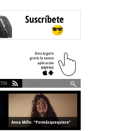
Descárgate
gratis la nueva
aplicación
NMPNU
TTER
Buscar
Anna Millo: "Pormásquequiera"
Farlise: "Marmelade"