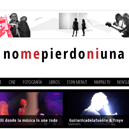
no
me
pierdo
ni
una
E
CINE
FOTOGRAFÍA
LIBROS
ESPAI MENUT
NMPNU TV
NEWSLE
llí donde la música lo une todo
Guitarricadelafuente & Troye