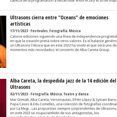
cabeza de la programación a desarrollar entre el 28 y el 30 de mayo
Ultrasons cierra entre "Oceans" de emociones
artísticas
17/11/2023
-
Festivales
,
Fotografía
,
Música
Catorce ediciones siguiendo una línea de independencia programá
en que la creación prima sobre otros valores. Es el balance genéri
un Ultrasons l'Alcora que en este 2023 ha vivido el que será uno de
momentos más recordados: el concierto de Alba Careta Group.
Alba Careta, la despedida jazz de la 14 edición del
Ultrasons
02/11/2023
-
Fotografía
,
Música
,
Teatro y danza
Mar Grimalt, Alba Careta, Versonautas, Efrén López & Sylvain Barou
Pepa Cases & Edu Comelles, una colección de fotografías coordin
por La Megi... Las propuestas siempre sorprendentes de Ultrasons
en este 2023 se ocupa también de sus antagonistas, los