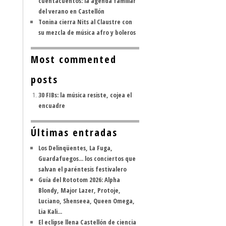
cuentacuentos: la agenda familiar
del verano en Castellón
Tonina cierra Nits al Claustre con
su mezcla de música afro y boleros
Most commented
posts
30 FIBs: la música resiste, cojea el
encuadre
Últimas entradas
Los Delinqüentes, La Fuga,
Guardafuegos... los conciertos que
salvan el paréntesis festivalero
Guía del Rototom 2026: Alpha
Blondy, Major Lazer, Protoje,
Luciano, Shenseea, Queen Omega,
Lia Kali...
El eclipse llena Castellón de ciencia