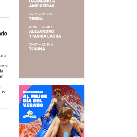
ndo
ara
l
ro si
da
im,
PUBLICIDAD
o
sus