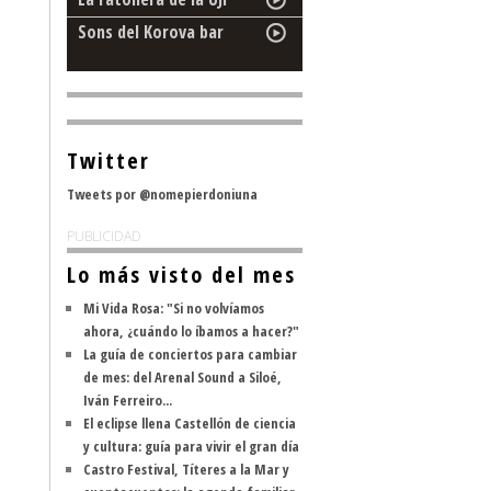
Sons del Korova bar
Twitter
Tweets por @nomepierdoniuna
PUBLICIDAD
Lo más visto del mes
Mi Vida Rosa: "Si no volvíamos
ahora, ¿cuándo lo íbamos a hacer?"
La guía de conciertos para cambiar
de mes: del Arenal Sound a Siloé,
Iván Ferreiro...
El eclipse llena Castellón de ciencia
y cultura: guía para vivir el gran día
Castro Festival, Títeres a la Mar y