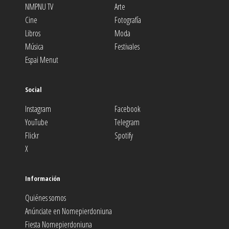
NMPNU TV
Arte
Cine
Fotografía
Libros
Moda
Música
Festivales
Espai Menut
Social
Instagram
Facebook
YouTube
Telegram
Flickr
Spotify
X
Información
Quiénes somos
Anúnciate en Nomepierdoniuna
Fiesta Nomepierdoniuna