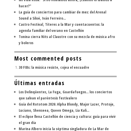
hacer?"
La guía de conciertos para cambiar de mes: del Arenal
Sound a Siloé, Iván Ferreiro...
Castro Festival, Títeres a la Mar y cuentacuentos: la
agenda familiar del verano en Castellón
Tonina cierra Nits al Claustre con su mezcla de música afro
y boleros
Most commented posts
30 FIBs: la música resiste, cojea el encuadre
Últimas entradas
Los Delinqüentes, La Fuga, Guardafuegos... los conciertos
que salvan el paréntesis festivalero
Guía del Rototom 2026: Alpha Blondy, Major Lazer, Protoje,
Luciano, Shenseea, Queen Omega, Lia Kali...
El eclipse llena Castellón de ciencia y cultura: guía para vivir
el gran día
Marina Albero inicia la séptima singladura de La Mar de