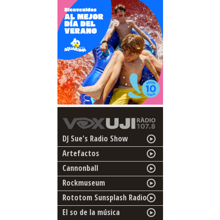
DJ Sue's Radio Show
Artefactos
Cannonball
Rockmuseum
Rototom Sunsplash Radio
El so de la música