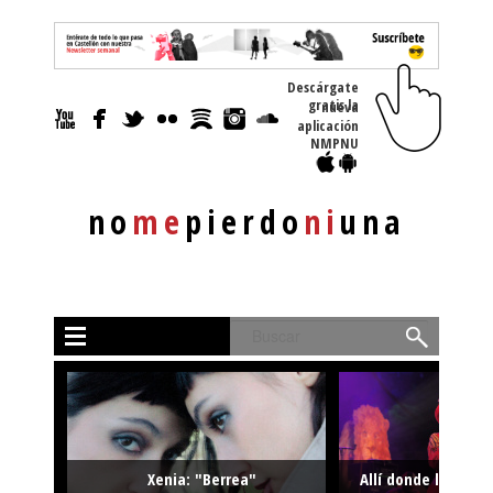
Descárgate
gratis la nueva
aplicación
NMPNU
no
me
pierdo
ni
una
Buscar
Xenia: "Berrea"
Allí donde la músi