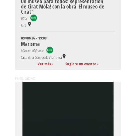
Un museo para todos: Representación
de Cirat Mola! con la obra 'El museo de
Cirat'
Otros
Cirat
09/08/26 - 19:00
Marisma
Música - Vilafranca
Tasca de la Comisió de Vilafranca
Ver más
»
Sugiere un evento
»
PUBLICIDAD