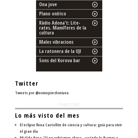
Ona jove
Plano onírico
Ràdio Adona't: Lite-
rates. Mamíferes de la
cultura
Males vibracions
La ratonera de la UJI
Sons del Korova bar
Twitter
Tweets por @nomepierdoniuna
PUBLICIDAD
Lo más visto del mes
El eclipse llena Castellón de ciencia y cultura: guía para vivir
el gran día
Mi Vida Rosa: "Si no volvíamos ahora, ¿cuándo lo íbamos a