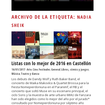
ARCHIVO DE LA ETIQUETA:
NADIA
SHEIK
Listas con lo mejor de 2016 en Castellón
16/01/2017
-
Arte
,
Cine
,
Festivales
,
General
,
Libros, cómics y juegos
,
Música
,
Teatro y danza
Los debuts de Dandy Wolf y Ruth Baker Band, el
concierto de Maika Makovksi & Quartet Brossa para la
Fiesta Nomepierdoniuna en el Paranimf, el FIB y el
concierto que soltó Muse en su escenario principal, el
ciclo Sons y la muestra de arte urbano MIAU de Fanzara
han sido elegidos como lo mejor del año por el jurado*
consultado por Nomepierdoniuna por séptimo año