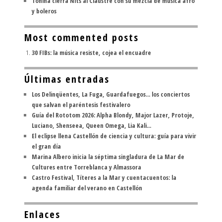
Tonina cierra Nits al Claustre con su mezcla de música afro
y boleros
Most commented posts
30 FIBs: la música resiste, cojea el encuadre
Últimas entradas
Los Delinqüentes, La Fuga, Guardafuegos... los conciertos
que salvan el paréntesis festivalero
Guía del Rototom 2026: Alpha Blondy, Major Lazer, Protoje,
Luciano, Shenseea, Queen Omega, Lia Kali...
El eclipse llena Castellón de ciencia y cultura: guía para vivir
el gran día
Marina Albero inicia la séptima singladura de La Mar de
Cultures entre Torreblanca y Almassora
Castro Festival, Títeres a la Mar y cuentacuentos: la
agenda familiar del verano en Castellón
Enlaces