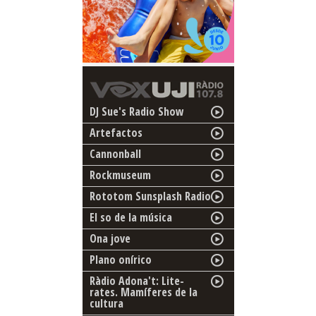
DJ Sue's Radio Show
Artefactos
Cannonball
Rockmuseum
Rototom Sunsplash Radio
El so de la música
Ona jove
Plano onírico
Ràdio Adona't: Lite-
rates. Mamíferes de la
cultura