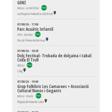
GENZ
Música - La Vall d'Uixó
Les Penyes en Festes de la Vall d’Uixó
07/08/26 - 17:00
Parc Acuàtic Infantil
Otros - Burriana
Parc de l’Hereu de Borriana
07/08/26 - 18:30
Dolç Festival- Trobada de dolçaina i tabal:
Colla El Trull
Música
Càlig
07/08/26 - 19:00
Grup Folklòric Les Camaraes + Associació
Cultural Nanos i Gegants
Música - Vinaròs
Pérgola del Paseo de Colón