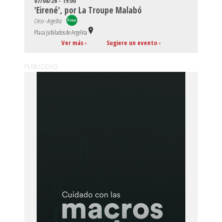
07/08/26 - 19:00
'Eirené', por La Troupe Malabó
Circo - Argelita
Plaza Jubilados de Argelita
Ver más
»
Sugiere un evento
»
PUBLICIDAD