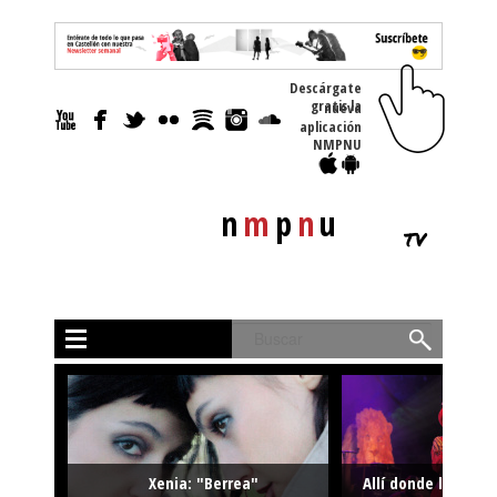
Descárgate
gratis la nueva
aplicación
NMPNU
n
m
p
n
u
tv
Buscar
Xenia: "Berrea"
Allí donde la músi