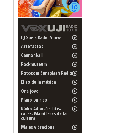
DJ Sue's Radio Show
Artefactos
Cannonball
Rockmuseum
Rototom Sunsplash Radio
El so de la música
Ona jove
Plano onírico
Ràdio Adona't: Lite-
rates. Mamíferes de la
cultura
Males vibracions