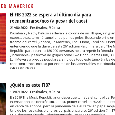
Sivan...
:
ED MAVERICK
El FIB 2022 se espera al último día para
reencontrarse/nos (a pesar del caos)
21/08/2022
-
Festivales
,
Música
Kasabian y Nathy Peluso se llevan la corona de un FIB que, sin gra
expectativas, terminó cumpliendo por los pelos. Buscando brillo en
trocitos del cartel (Zahara, Ed Maverick, The Hunna, Carolina Durant
entendiendo que la clave de esta 26ª edición -la primera bajo The 
Republic- para reunir a 180.000 personas no era repetir la fórmula
¿incansable? y efectiva de grupos como Two Door Cinema Club, LOL
Lori Meyers a precios populares, sino que todo esto también iba d
reencontrarnos. Incluso por encima de las lamentables e incómod
infraestructuras.
¿Quién es este FIB?
13/07/2022
-
Festivales
,
Música
En 2019 The Music Republic anunciaba que tomaba el control del Fe
Internacional de Benicàssim. Con su primer cartel en 2020 baten ré
en venta de abonos, pero la pandemia deja el cartel en papel moja
Uno de los festivales pioneros del país encara su 26ª edición (14-1
julio) desnaturalizado y 'desbritanizado', apenas reconocible.