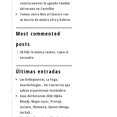
cuentacuentos: la agenda familiar
del verano en Castellón
Tonina cierra Nits al Claustre con
su mezcla de música afro y boleros
Most commented
posts
30 FIBs: la música resiste, cojea el
encuadre
Últimas entradas
Los Delinqüentes, La Fuga,
Guardafuegos... los conciertos que
salvan el paréntesis festivalero
Guía del Rototom 2026: Alpha
Blondy, Major Lazer, Protoje,
Luciano, Shenseea, Queen Omega,
Lia Kali...