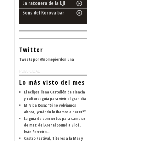
La ratonera de la UJI
Sons del Korova bar
Twitter
Tweets por @nomepierdoniuna
PUBLICIDAD
Lo más visto del mes
El eclipse llena Castellón de ciencia
y cultura: guía para vivir el gran día
Mi Vida Rosa: "Si no volvíamos
ahora, ¿cuándo lo íbamos a hacer?"
La guía de conciertos para cambiar
de mes: del Arenal Sound a Siloé,
Iván Ferreiro...
Castro Festival, Títeres a la Mar y