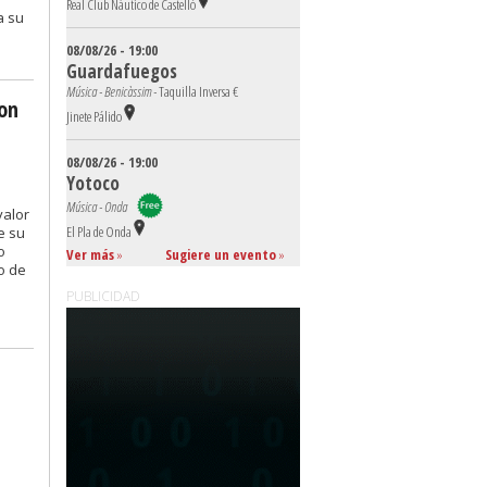
Real Club Náutico de Castelló
a su
08/08/26 - 19:00
Guardafuegos
Música - Benicàssim -
Taquilla Inversa €
on
Jinete Pálido
08/08/26 - 19:00
Yotoco
Música - Onda
valor
El Pla de Onda
e su
o
Ver más
»
Sugiere un evento
»
o de
PUBLICIDAD