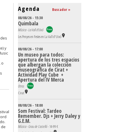
Agenda
Buscador »
08/08/26 - 15:30
Quimbala
Música - La Vall d'Uixó
Les Penyes en Festes en La Vall d'Uixó
ndes
e) y
08/08/26 - 17:00
Music
Un museo para todos:
apertura de los tres espacios
 o
que albergan la colección
e
museográfica de Cirat +
as
Actividad Play Cube +
Apertura del IV Merca
Otros
Cirat
08/08/26 - 18:00
Som Festival: Tardeo
stival
Remember. Djs + Jerry Daley y
cord
G.E.M.
do.
Música - Grau de Castelló -
14-99 €
7 de