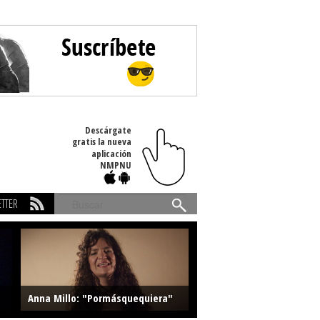
Descárgate
gratis la nueva
aplicación
NMPNU
TTER
Buscar
Anna Millo: "Pormásquequiera"
Farlise: "Marmelade"