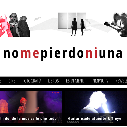
no
me
pierdo
ni
una
E
CINE
FOTOGRAFÍA
LIBROS
ESPAI MENUT
NMPNU TV
NEWSLE
llí donde la música lo une todo
Guitarricadelafuente & Troye