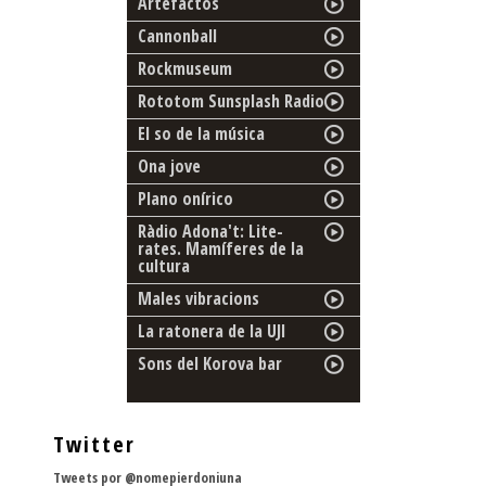
Artefactos
Cannonball
Rockmuseum
Rototom Sunsplash Radio
El so de la música
Ona jove
Plano onírico
Ràdio Adona't: Lite-
rates. Mamíferes de la
cultura
Males vibracions
La ratonera de la UJI
Sons del Korova bar
Twitter
Tweets por @nomepierdoniuna