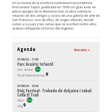
en la novela de la escritora norteamericana Kathrine
Kressmann Taylor, publicada en 1938 con gran éxito en
pleno apogeo de la Alemania nazi, la obra cuenta la
relación de dos amigos y socios de una galería de arte de
San Francisco. Uno de ellos, de origen alemán, decide
volver a su país y las cartas que se escriben entre ellos
acaban reflejando el horror del régimen.
Agenda
Buscador »
07/08/26 - 17:00
Parc Acuàtic Infantil
Otros - Burriana
Parc de l’Hereu de Borriana
07/08/26 - 18:30
Dolç Festival- Trobada de dolçaina i tabal:
Colla El Trull
Música
Càlig