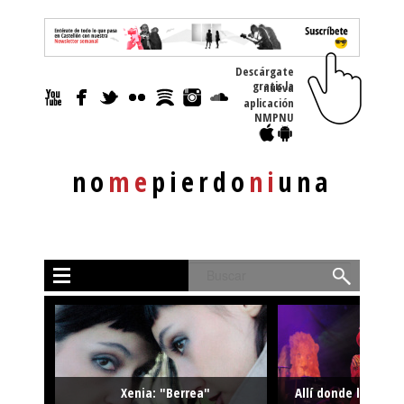
Descárgate
gratis la nueva
aplicación
NMPNU
no
me
pierdo
ni
una
Buscar
Xenia: "Berrea"
Allí donde la músi