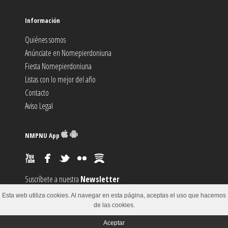
Información
Quiénes somos
Anúnciate en Nomepierdoniuna
Fiesta Nomepierdoniuna
Listas con lo mejor del año
Contacto
Aviso Legal
NMPNU App
Suscríbete a nuestra
Newsletter
Suscríbete al canal
RSS
Esta web utiliza cookies. Al navegar en esta página, aceptas el uso que hacemos
Sugiere un
Evento
de las cookies.
Aceptar