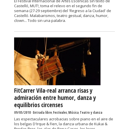
El Festival Internacional de Artes Escénicas sin texto de
Castelló, MUT!, toma el relevo en el segundo fin de
semana (27-29 septiembre) del 'Regreso a la Ciudad' de
Castelló. Malabarismos, teatro gestual, danza, humor,
clown... Todo sin una palabra.
FitCarrer Vila-real arranca risas y
admiración entre humor, danza y
equilibrios circenses
09/05/2018
-
Entrada libre
,
Festivales
,
Música
,
Teatro y danza
Las espectaculares acrobacias sobre piano en el aire de
los belgas D'Irque & Fien, la danza urbana de Kukai &
Brodas Bros, las alas de Pepa Cases, los locos