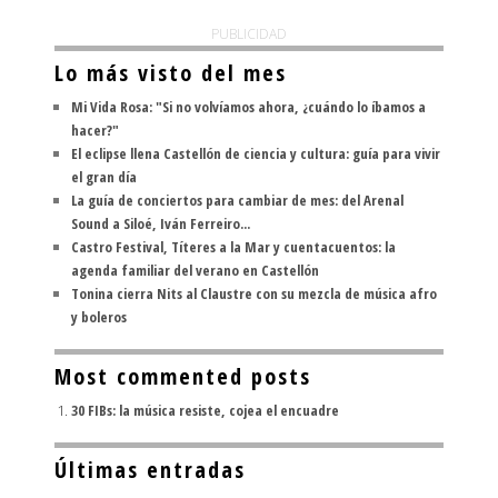
PUBLICIDAD
Lo más visto del mes
Mi Vida Rosa: "Si no volvíamos ahora, ¿cuándo lo íbamos a
hacer?"
El eclipse llena Castellón de ciencia y cultura: guía para vivir
el gran día
La guía de conciertos para cambiar de mes: del Arenal
Sound a Siloé, Iván Ferreiro...
Castro Festival, Títeres a la Mar y cuentacuentos: la
agenda familiar del verano en Castellón
Tonina cierra Nits al Claustre con su mezcla de música afro
y boleros
Most commented posts
30 FIBs: la música resiste, cojea el encuadre
Últimas entradas