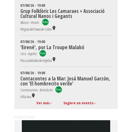
07/08/26 - 19:00
Grup Folklòric Les Camaraes + Associació
Cultural Nanos i Gegants
Música - Vinaròs
Pérgola del Paseo de Colón
07/08/26 - 19:00
'Eirené', por La Troupe Malabó
Circo - Argelita
Plaza Jubilados de Argelita
07/08/26 - 19:00
Contacontes a la Mar: Josá Manuel Garzón,
con 'El hombrecito verde'
Cuentacuentos - Benicàssim
Villa Ana
Ver más
»
Sugiere un evento
»
PUBLICIDAD