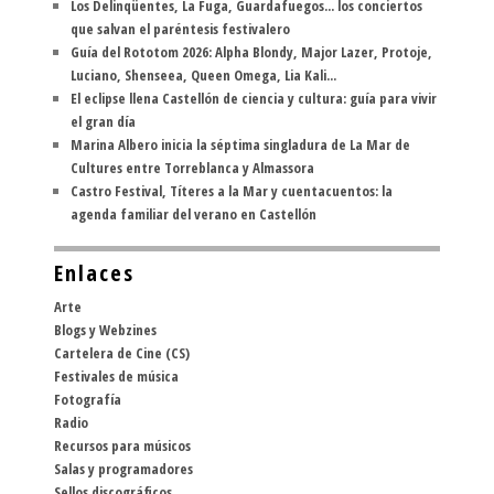
Los Delinqüentes, La Fuga, Guardafuegos... los conciertos
que salvan el paréntesis festivalero
Guía del Rototom 2026: Alpha Blondy, Major Lazer, Protoje,
Luciano, Shenseea, Queen Omega, Lia Kali...
El eclipse llena Castellón de ciencia y cultura: guía para vivir
el gran día
Marina Albero inicia la séptima singladura de La Mar de
Cultures entre Torreblanca y Almassora
Castro Festival, Títeres a la Mar y cuentacuentos: la
agenda familiar del verano en Castellón
Enlaces
Arte
Blogs y Webzines
Cartelera de Cine (CS)
Festivales de música
Fotografía
Radio
Recursos para músicos
Salas y programadores
Sellos discográficos