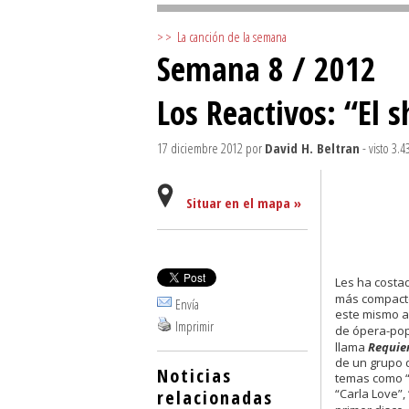
>>
La canción de la semana
Semana 8 / 2012
Los Reactivos: “El
17 diciembre 2012
por
David H. Beltran
- visto 3.4
Situar en el mapa »
Les ha costa
más compacto
Envía
este mismo añ
Imprimir
de ópera-pop
llama
Requie
de un grupo 
Noticias
temas como “C
relacionadas
“Carla Love”,