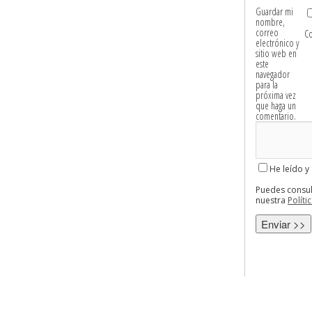
Guardar mi
nombre,
correo
C
electrónico y
sitio web en
este
navegador
para la
próxima vez
que haga un
comentario.
He leído y
Puedes consul
nuestra
Políti