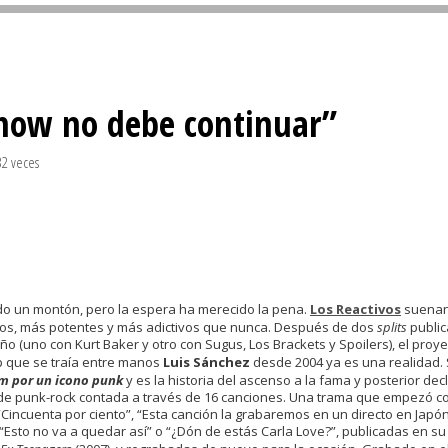
Sivan...
 show no debe continuar”
32 veces
do un montón, pero la espera ha merecido la pena.
Los Reactivos
suena
s, más potentes y más adictivos que nunca. Después de dos
splits
publi
o (uno con Kurt Baker y otro con Sugus, Los Brackets y Spoilers), el proye
 que se traía entre manos
Luis Sánchez
desde 2004 ya es una realidad.
m por un icono punk
y es la historia del ascenso a la fama y posterior dec
de punk-rock contada a través de 16 canciones. Una trama que empezó c
incuenta por ciento”, “Esta canción la grabaremos en un directo en Japón
 “Esto no va a quedar así” o “¿Dón de estás Carla Love?”, publicadas en su