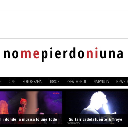
no
me
pierdo
ni
una
E
CINE
FOTOGRAFÍA
LIBROS
ESPAI MENUT
NMPNU TV
NEWSLE
llí donde la música lo une todo
Guitarricadelafuente & Troye