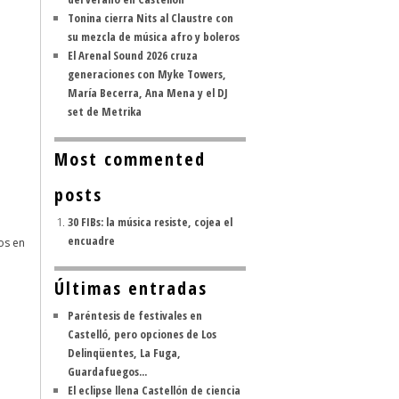
Tonina cierra Nits al Claustre con
su mezcla de música afro y boleros
El Arenal Sound 2026 cruza
generaciones con Myke Towers,
María Becerra, Ana Mena y el DJ
set de Metrika
Most commented
posts
30 FIBs: la música resiste, cojea el
encuadre
os en
Últimas entradas
Paréntesis de festivales en
Castelló, pero opciones de Los
Delinqüentes, La Fuga,
Guardafuegos...
El eclipse llena Castellón de ciencia