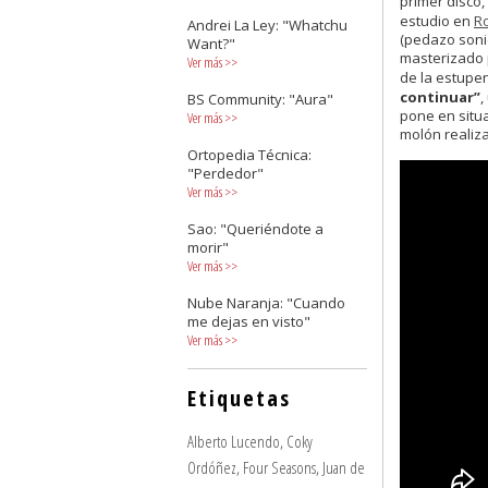
primer disco,
estudio en
R
Andrei La Ley: "Whatchu
(pedazo sonid
Want?"
masterizado 
Ver más
>>
de la estupe
continuar”
,
BS Community: "Aura"
pone en situa
Ver más
>>
molón realiz
Ortopedia Técnica:
"Perdedor"
Ver más
>>
Sao: "Queriéndote a
morir"
Ver más
>>
Nube Naranja: "Cuando
me dejas en visto"
Ver más
>>
Etiquetas
Alberto Lucendo
,
Coky
Ordóñez
,
Four Seasons
,
Juan de