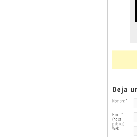
Deja u
Nombre
*
E-mail
*
(no se
publica)
Web