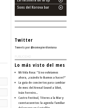
La ratonera de la UJI
Sons del Korova bar
Twitter
Tweets por @nomepierdoniuna
PUBLICIDAD
Lo más visto del mes
Mi Vida Rosa: "Si no volvíamos
ahora, ¿cuándo lo íbamos a hacer?"
La guía de conciertos para cambiar
de mes: del Arenal Sound a Siloé,
Iván Ferreiro...
Castro Festival, Títeres a la Mar y
cuentacuentos: la agenda familiar
del verano en Castellón