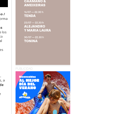
o /
forma
s
e los
co
al
res
PUBLICIDAD
a
,
s, a
de
e