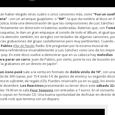
ían haber elegido otras cuatro o cinco canciones más, como
“Fue un sueñ
ana”
–con un arranque guapísimo- o
“RIP”
, la que da nombre al disco en 
ústica, toda una demostración de que las composiciones de Luis Sánchez
fectamente sin distorsión ni baterías aceleradas. Baterías que, con
Tomá
 baquetas, le dan un gran empaque al sonido de todo el álbum, al igual qu
 la atención, también, los arreglos con teclados de algunas canciones, po
n las grabaciones del grupo castellonense pero muy pertinentes. Cuando 
 Pablos
(
Flor de Pasión
, Radio 3) le preguntan por la escena musical de
ermina refiriéndose invariablemente a Luis Sánchez como uno de los mejo
 pop. En este disco vuelve a demostrar que en su cabeza hay
melodías
ra parar un carro
. Juan de Pablos, por cierto, pone la voz de locución en
 la grabamos en un directo en Japón”.
un icono punk
sale a la venta en formato de
doble vinilo de 10”
, con un
ada de 300 copias, por 15 € (más 5 € de gastos de envío) y su segundo disco
ca es suficiente
, de regalo (CD). Puedes reservarlo ya en su
web
; los envío
 de diciembre.
Los Reactivos
presentarán su tercer disco este
sábado 22 
las 19.00 en la sala
Four Seasons
con entradas a 7 euros. En el concierto
as copias en formato CD. Una buena oportunidad de disfrutar en directo d
 punk-rock que termina con un disparo.