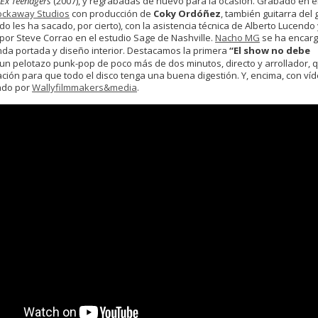
Ex Teenagers
(2007), y regrabadas de nuevo para la ocasión. Grabado en e
ockaway Studios
con producción de
Coky Ordóñez
, también guitarra del
o les ha sacado, por cierto), con la asistencia técnica de Alberto Lucendo 
por Steve Corrao en el estudio Sage de Nashville.
Nacho MG
se ha encar
nda portada y diseño interior. Destacamos la primera
“El show no debe
 un pelotazo punk-pop de poco más de dos minutos, directo y arrollador, 
ción para que todo el disco tenga una buena digestión. Y, encima, con ví
ado por
Wallyfilmmakers&media
.