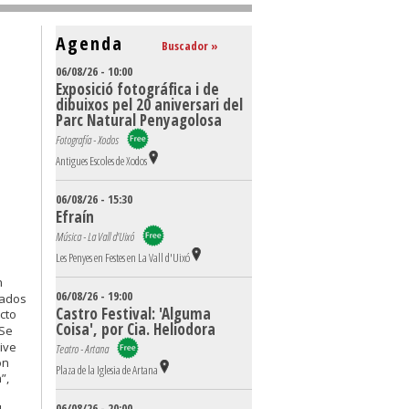
Agenda
Buscador »
06/08/26 - 10:00
Exposició fotográfica i de
dibuixos pel 20 aniversari del
Parc Natural Penyagolosa
Fotografía - Xodos
Antigues Escoles de Xodos
06/08/26 - 15:30
Efraín
Música - La Vall d'Uixó
Les Penyes en Festes en La Vall d'Uixó
n
06/08/26 - 19:00
cados
Castro Festival: 'Alguma
cto
Coisa', por Cia. Heliodora
 Se
live
Teatro - Artana
on
Plaza de la Iglesia de Artana
”,
06/08/26 - 20:00