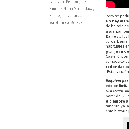
Pablos
,
Los Reactivos
,
Luis
Sánchez
,
Nacho MG
,
Rockaway
Studios
,
Tomás Ramos
,
Pero se podr
No hay mañ
Wallyfilmmakers&media
de balada ac
aguantan per
Ramos
a las
coros. Llaman
habituales e
gran
Juan de
Castellón, t
compositores
redondas pa
“Esta canción
Requiem por 
edición limit
Demasiado nun
partir del 26
diciembre
a 
tendrán ya l
esta historia