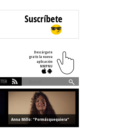
Descárgate
gratis la nueva
aplicación
NMPNU
TTER
Buscar
Anna Millo: "Pormásquequiera"
Farlise: "Marmelade"