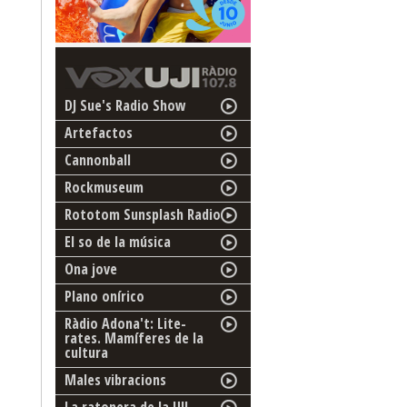
DJ Sue's Radio Show
Artefactos
Cannonball
Rockmuseum
Rototom Sunsplash Radio
El so de la música
Ona jove
Plano onírico
Ràdio Adona't: Lite-
rates. Mamíferes de la
cultura
Males vibracions