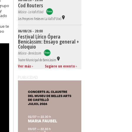
l
Cod Routers
 grupo
y
Música - La Vall d'Uixó
gado
Les Penyes en Festes en La Vall d'Uixó
que te
06/08/26 - 20:00
deo
Festival Lírico Ópera
Benicàssim: Ensayo general +
Coloquio
Música - Benicàssim
Teatre Municipal de Benicàssim
Ver más
»
Sugiere un evento
»
PUBLICIDAD