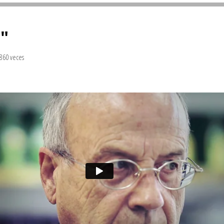
Sivan...
z"
.860 veces