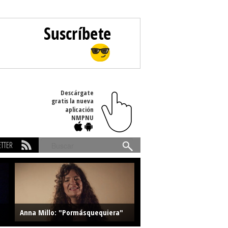
Descárgate
gratis la nueva
aplicación
NMPNU
TTER
Buscar
Anna Millo: "Pormásquequiera"
Farlise: "Marmelade"