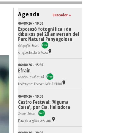
Agenda
Buscador »
06/08/26 - 10:00
Exposició fotográfica i de
dibuixos pel 20 aniversari del
Parc Natural Penyagolosa
Fotografía - Xodos
Antigues Escoles de Xodos
06/08/26 - 15:30
Efraín
Música - La Vall d'Uixó
Les Penyes en Festes en La Vall d'Uixó
06/08/26 - 19:00
Castro Festival: 'Alguma
Coisa', por Cia. Heliodora
Teatro - Artana
Plaza de la Iglesia de Artana
06/08/26 - 20:00