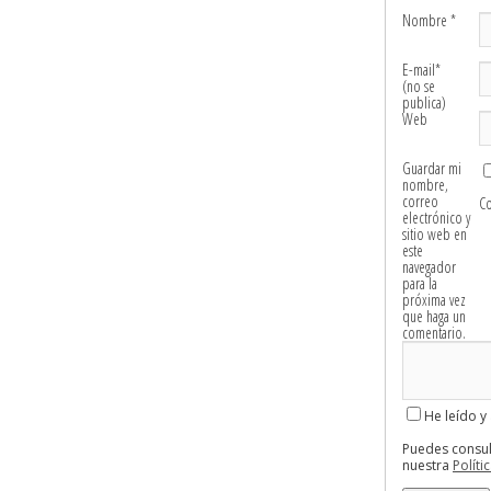
Nombre
*
E-mail
*
(no se
publica)
Web
Guardar mi
nombre,
correo
C
electrónico y
sitio web en
este
navegador
para la
próxima vez
que haga un
comentario.
He leído y
Puedes consul
nuestra
Políti