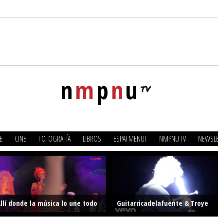
n
m
p
n
u
tv
E
CINE
FOTOGRAFÍA
LIBROS
ESPAI MENUT
NMPNU TV
NEWSLE
llí donde la música lo une todo
Guitarricadelafuente & Troye