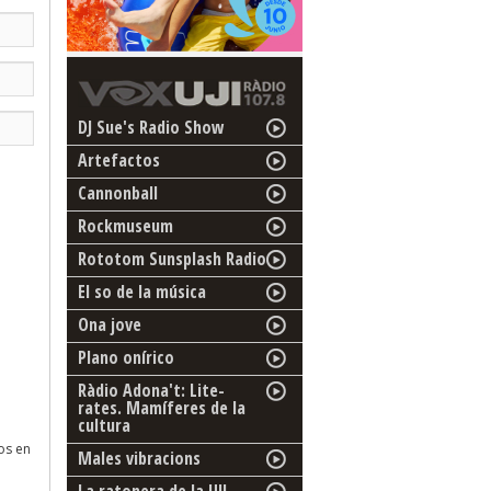
DJ Sue's Radio Show
Artefactos
Cannonball
Rockmuseum
Rototom Sunsplash Radio
El so de la música
Ona jove
Plano onírico
Ràdio Adona't: Lite-
rates. Mamíferes de la
cultura
os en
Males vibracions