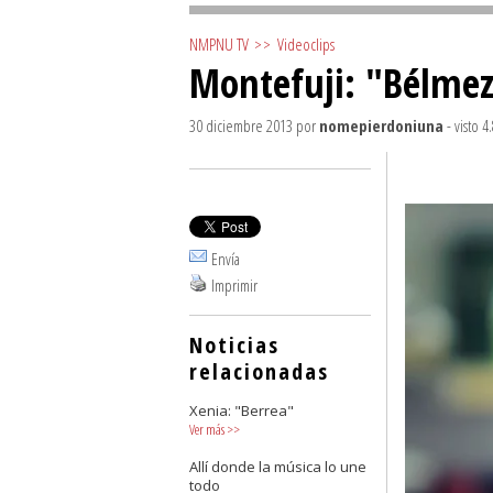
NMPNU TV
>>
Videoclips
Montefuji: "Bélme
30 diciembre 2013
por
nomepierdoniuna
- visto 4
Envía
Imprimir
Noticias
relacionadas
Xenia: "Berrea"
Ver más
>>
Allí donde la música lo une
todo