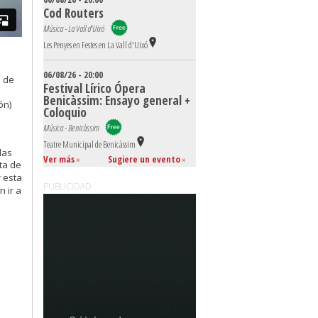
Cod Routers
Música - La Vall d'Uixó
Les Penyes en Festes en La Vall d'Uixó
06/08/26 - 20:00
a de
Festival Lírico Ópera
e
Benicàssim: Ensayo general +
ón)
Coloquio
Música - Benicàssim
Teatre Municipal de Benicàssim
las
Ver más
»
Sugiere un evento
»
ta de
r
esta
PUBLICIDAD
n ir a