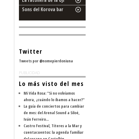
La ratonera de la UJI
Sons del Korova bar
Twitter
Tweets por @nomepierdoniuna
PUBLICIDAD
Lo más visto del mes
Mi Vida Rosa: "Si no volvíamos
ahora, ¿cuándo lo íbamos a hacer?"
La guía de conciertos para cambiar
de mes: del Arenal Sound a Siloé,
Iván Ferreiro...
Castro Festival, Títeres a la Mar y
cuentacuentos: la agenda familiar
del verano en Castellón