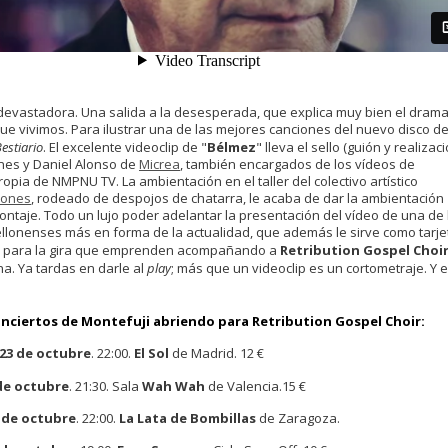
 devastadora. Una salida a la desesperada, que explica muy bien el dram
ue vivimos. Para ilustrar una de las mejores canciones del nuevo disco d
estiario
. El excelente videoclip de "
Bélmez
" lleva el sello (guión y realizaci
es y Daniel Alonso de
Micrea
, también encargados de los vídeos de
opia de NMPNU TV. La ambientación en el taller del colectivo artístico
iones
, rodeado de despojos de chatarra, le acaba de dar la ambientación
ontaje. Todo un lujo poder adelantar la presentación del vídeo de una de 
llonenses más en forma de la actualidad, que además le sirve como tarje
n para la gira que emprenden acompañando a
Retribution Gospel Choi
. Ya tardas en darle al
play
; más que un videoclip es un cortometraje. Y e
nciertos de Montefuji abriendo para Retribution Gospel Choir:
 23 de octubre
. 22:00.
El Sol
de Madrid. 12 €
 de octubre
. 21:30. Sala
Wah Wah
de Valencia.15 €
5 de octubre
. 22:00.
La Lata de Bombillas
de Zaragoza.