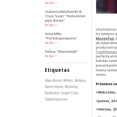
Ver más
>>
Guitarricadelafuente &
Troye Sivan: "midsummer
pipe dream"
Ver más
>>
Una historia
Anna Millo:
los tiempos q
"Pormásquequiera"
Montefuji
,
B
Ver más
>>
de Adam Bren
producción pr
Farlise: "Marmelade"
Trashformac
Ver más
>>
perfecta al m
bandas caste
presentació
Etiquetas
misma semana
verles.
Adam Brenes
,
Bélmez
,
Bestiario
,
Próximos co
Daniel Alonso
,
Montefuji
,
>Miércoles,
Retribution Gospel Choir
,
Trashformaciones
>Jueves, 24
>Viernes, 2