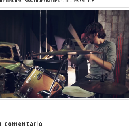
 de octubre
. 19:00.
Four Seasons
. Ciclo Sons Off. 10 €
n comentario