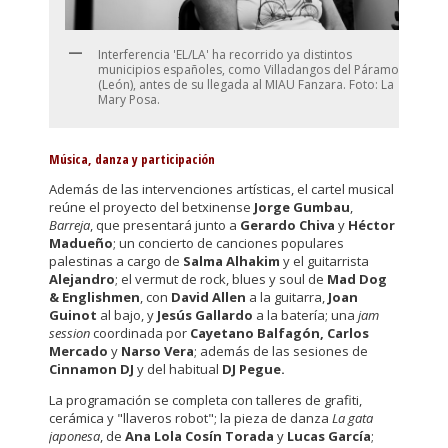
Interferencia 'EL/LA' ha recorrido ya distintos
municipios españoles, como Villadangos del Páramo
(León), antes de su llegada al MIAU Fanzara. Foto: La
Mary Posa.
Música, danza y participación
Además de las intervenciones artísticas, el cartel musical
reúne el proyecto del betxinense
Jorge Gumbau
,
Barreja
, que presentará junto a
Gerardo Chiva
y
Héctor
Madueño
; un concierto de canciones populares
palestinas a cargo de
Salma Alhakim
y el guitarrista
Alejandro
; el vermut de rock, blues y soul de
Mad Dog
& Englishmen
, con
David Allen
a la guitarra,
Joan
Guinot
al bajo, y
Jesús Gallardo
a la batería; una
jam
session
coordinada por
Cayetano Balfagón, Carlos
Mercado
y
Narso Vera
; además de las sesiones de
Cinnamon DJ
y del habitual
DJ Pegue.
La programación se completa con talleres de grafiti,
cerámica y "llaveros robot"; la pieza de danza
La gata
japonesa
, de
Ana Lola Cosín Torada
y
Lucas García
;