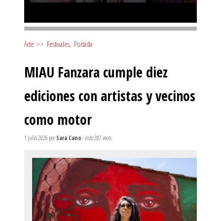
Arte
>>
Festivales
,
Portada
MIAU Fanzara cumple diez
ediciones con artistas y vecinos
como motor
1 julio 2026
por
Sara Cano
- visto 387 veces