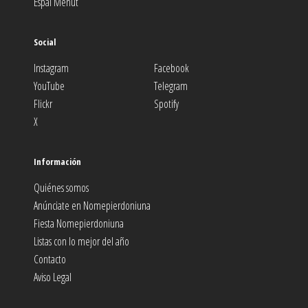
Espai Menut
Social
Instagram
Facebook
YouTube
Telegram
Flickr
Spotify
X
Información
Quiénes somos
Anúnciate en Nomepierdoniuna
Fiesta Nomepierdoniuna
Listas con lo mejor del año
Contacto
Aviso Legal