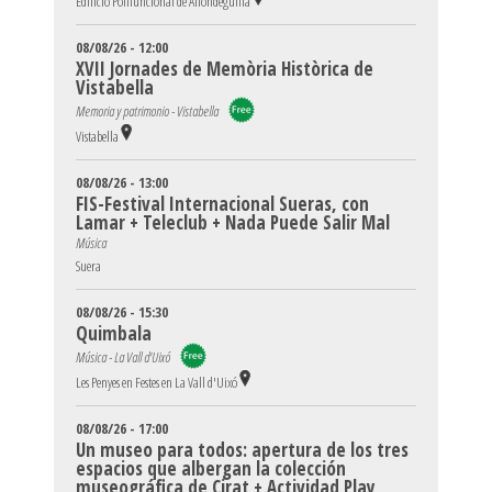
Edificio Polifuncional de Alfondeguilla
08/08/26 - 12:00
XVII Jornades de Memòria Històrica de
Vistabella
Memoria y patrimonio - Vistabella
Vistabella
08/08/26 - 13:00
FIS-Festival Internacional Sueras, con
Lamar + Teleclub + Nada Puede Salir Mal
Música
Suera
08/08/26 - 15:30
Quimbala
Música - La Vall d'Uixó
Les Penyes en Festes en La Vall d'Uixó
08/08/26 - 17:00
Un museo para todos: apertura de los tres
espacios que albergan la colección
museográfica de Cirat + Actividad Play