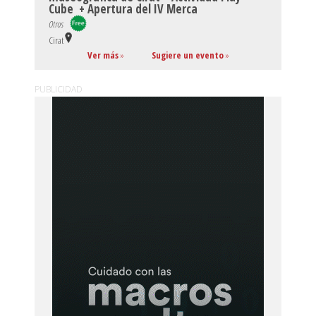
Cube + Apertura del IV Merca
Otros
Cirat
Ver más
»
Sugiere un evento
»
PUBLICIDAD