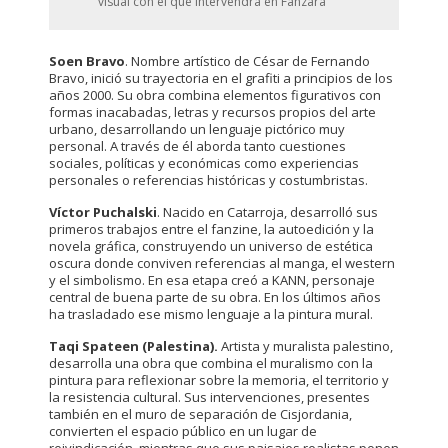
visual con el que intervendrá en Fanzara
Soen Bravo
. Nombre artístico de César de Fernando
Bravo, inició su trayectoria en el grafiti a principios de los
años 2000. Su obra combina elementos figurativos con
formas inacabadas, letras y recursos propios del arte
urbano, desarrollando un lenguaje pictórico muy
personal. A través de él aborda tanto cuestiones
sociales, políticas y económicas como experiencias
personales o referencias históricas y costumbristas.
Víctor Puchalski
. Nacido en Catarroja, desarrolló sus
primeros trabajos entre el fanzine, la autoedición y la
novela gráfica, construyendo un universo de estética
oscura donde conviven referencias al manga, el western
y el simbolismo. En esa etapa creó a KANN, personaje
central de buena parte de su obra. En los últimos años
ha trasladado ese mismo lenguaje a la pintura mural.
Taqi Spateen (Palestina).
Artista y muralista palestino,
desarrolla una obra que combina el muralismo con la
pintura para reflexionar sobre la memoria, el territorio y
la resistencia cultural. Sus intervenciones, presentes
también en el muro de separación de Cisjordania,
convierten el espacio público en un lugar de