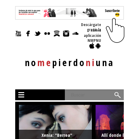
Descárgate
gratis la nueva
aplicación
NMPNU
no
me
pierdo
ni
una
Buscar
Xenia: "Berrea"
Allí donde la músi