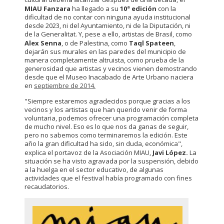
MIAU Fanzara
ha llegado a su
10ª edición
con la
dificultad de no contar con ninguna ayuda institucional
desde 2023, ni del Ayuntamiento, ni de la Diputación, ni
de la Generalitat. Y, pese a ello, artistas de Brasil, como
Alex Senna
, o de Palestina, como
Taql Spateen
,
dejarán sus murales en las paredes del municipio de
manera completamente altruista, como prueba de la
generosidad que artistas y vecinos vienen demostrando
desde que el Museo Inacabado de Arte Urbano naciera
en
septiembre de 2014.
"Siempre estaremos agradecidos porque gracias a los
vecinos y los artistas que han querido venir de forma
voluntaria, podemos ofrecer una programación completa
de mucho nivel. Eso es lo que nos da ganas de seguir,
pero no sabemos como terminaremos la edición. Este
año la gran dificultad ha sido, sin duda, económica",
explica el portavoz de la Asociación MIAU,
Javi López.
La
situación se ha visto agravada por la suspensión, debido
a la huelga en el sector educativo, de algunas
actividades que el festival había programado con fines
recaudatorios.