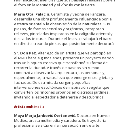
reivindicación, mientras que sus paisajes realistas ponen
el foco en la identidad y el vínculo con la tierra.
María Otal Palacín
. Ceramista y vecina de Fanzara,
desarrolla una obra profundamente influenciada por la
estética oriental y la observación de la naturaleza. Sus
piezas, de formas sencillas y orgánicas, incorporan
relieves, pinceladas inspiradas en la caligrafía oriental y
delicadas texturas. Durante el festival trabajará el barro
en directo, creando piezas que posteriormente decorará.
Sr. Don Pez.
Alter ego de un artista que ya participó en
el MIAU hace algunos años, presenta un proyecto nacido
tras un bloqueo creativo que transformó su forma de
recorrer la ciudad. A través de paseos sin rumbo
comenzó a observar la arquitectura, las personas y,
especialmente, la naturaleza que emerge entre grietas y
fachadas. De esa mirada surgen pequeñas
intervenciones escultóricas de inspiración vegetal que
convierten los rincones urbanos en discretos jardines,
invitando al espectador a detenerse y descubrirlos.
Artista multimedia
Maya Marja Janković Cvetanović
. Doctora en Nuevos
Medios, artista multimedia y curadora. Su trayectoria
profesional se sitúa en la intersección entre arte,