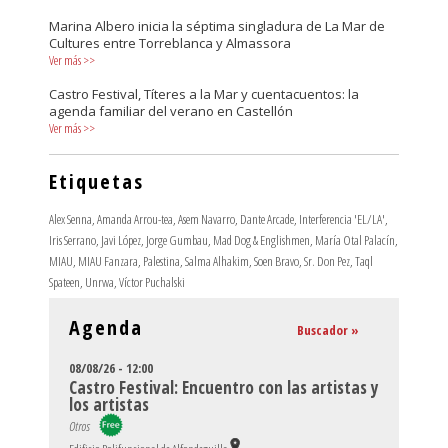
Marina Albero inicia la séptima singladura de La Mar de
Cultures entre Torreblanca y Almassora
Ver más
>>
Castro Festival, Títeres a la Mar y cuentacuentos: la
agenda familiar del verano en Castellón
Ver más
>>
Etiquetas
Alex Senna
,
Amanda Arrou-tea
,
Asem Navarro
,
Dante Arcade
,
Interferencia 'EL/LA'
,
Iris Serrano
,
Javi López
,
Jorge Gumbau
,
Mad Dog & Englishmen
,
María Otal Palacín
,
MIAU
,
MIAU Fanzara
,
Palestina
,
Salma Alhakim
,
Soen Bravo
,
Sr. Don Pez
,
Taql
Spateen
,
Unrwa
,
Víctor Puchalski
Agenda
Buscador »
08/08/26 - 12:00
Castro Festival: Encuentro con las artistas y
los artistas
Otros