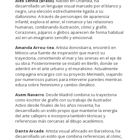
Alex Senna (Brasil).
Nacido en Orlândia, ha
desarrollado un lenguaje visual marcado por el blanco y
negro, una elección estrechamente ligada a su
daltonismo. A través de personajes de apariencia
infantil, explora el amor, el romance y las relaciones
humanas, combinando ilustración, cómic y grafiti.
Corazones, pájaros o globos aparecen de forma habitual
así en un imaginario sencillo y emocional.
Amanda Arrou-tea
. Artista donostiarra, encontró en
México una fuente de inspiración que marcó su
trayectoria, convirtiendo el mar y las sirenas en el eje de
su obra. Posteriormente se instaló en Berlín, donde se
adentró en el arte urbano y el muralismo. Actualmente
compagina encargos con su proyecto
Mermaids
, viajando
por numerosos países para intervenir paredes mientras
educa sobre feminismo y cambio climático.
Asem Navarro
. Desde Madrid combina su trayectoria
como escritor de grafiti con su trabajo de ilustrador.
Activo desde finales de los años noventa, ha
desarrollado un estilo propio que mantiene la energía
del arte callejero e incorpora también técnicas y
referencias más cercanas al dibujo académico.
Dante Arcade
. Artista visual afincado en Barcelona, ha
desarrollado un estilo que combina referencias al cómic,