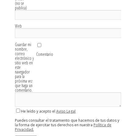
(no se
publica)
Web
Guardar mi
nombre,
correo
Comentario
electrónico y
sitio web en
este
navegador
para la
próxima vez
que haga un
comentario.
He leído y acepto el
Aviso Legal
Puedes consultar el tratamiento que hacemos de tus datos y
la forma de ejercitar tus derechos en nuestra
Política de
Privacidad
,