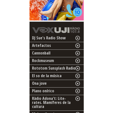
DJ Sue's Radio Show
Artefactos
Cannonball
Rockmuseum
Rototom Sunsplash Radio
El so de la música
Ona jove
Plano onírico
Ràdio Adona't: Lite-
rates. Mamíferes de la
cultura