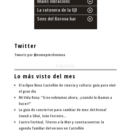
Males vibracions
La ratonera de la UJI
Sons del Korova bar
Twitter
Tweets por @nomepierdoniuna
PUBLICIDAD
Lo más visto del mes
El eclipse llena Castellón de ciencia y cultura: guía para vivir
el gran día
Mi Vida Rosa: "Si no volvíamos ahora, ¿cuándo lo íbamos a
hacer?"
La guía de conciertos para cambiar de mes: del Arenal
Sound a Siloé, Iván Ferreiro...
Castro Festival, Títeres a la Mar y cuentacuentos: la
agenda familiar del verano en Castellón