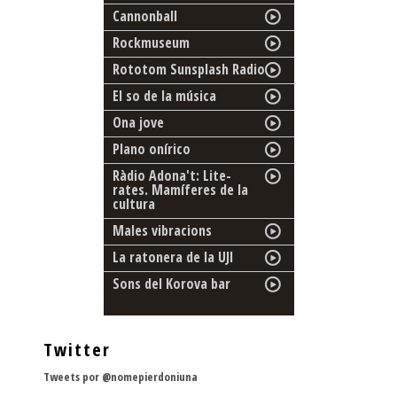
Cannonball
Rockmuseum
Rototom Sunsplash Radio
El so de la música
Ona jove
Plano onírico
Ràdio Adona't: Lite-
rates. Mamíferes de la
cultura
Males vibracions
La ratonera de la UJI
Sons del Korova bar
Twitter
Tweets por @nomepierdoniuna