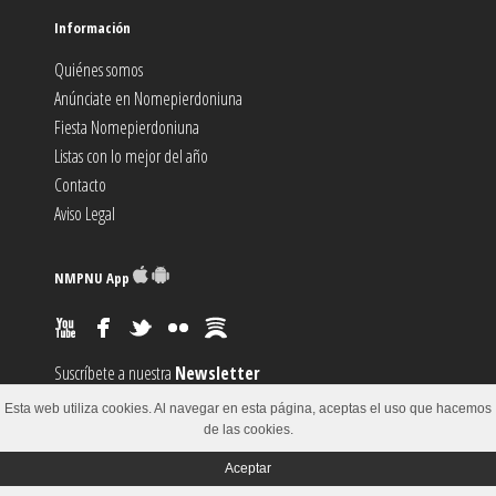
Información
Quiénes somos
Anúnciate en Nomepierdoniuna
Fiesta Nomepierdoniuna
Listas con lo mejor del año
Contacto
Aviso Legal
NMPNU App
Suscríbete a nuestra
Newsletter
Suscríbete al canal
RSS
Esta web utiliza cookies. Al navegar en esta página, aceptas el uso que hacemos
Sugiere un
Evento
de las cookies.
Aceptar
© 2002-2018