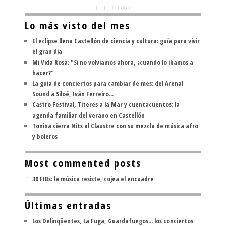
PUBLICIDAD
Lo más visto del mes
El eclipse llena Castellón de ciencia y cultura: guía para vivir
el gran día
Mi Vida Rosa: "Si no volvíamos ahora, ¿cuándo lo íbamos a
hacer?"
La guía de conciertos para cambiar de mes: del Arenal
Sound a Siloé, Iván Ferreiro...
Castro Festival, Títeres a la Mar y cuentacuentos: la
agenda familiar del verano en Castellón
Tonina cierra Nits al Claustre con su mezcla de música afro
y boleros
Most commented posts
30 FIBs: la música resiste, cojea el encuadre
Últimas entradas
Los Delinqüentes, La Fuga, Guardafuegos... los conciertos