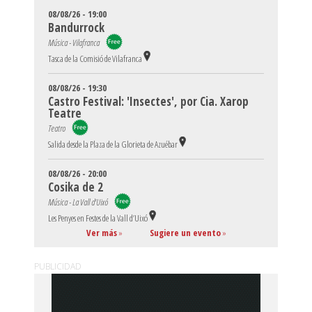
08/08/26 - 19:00
Bandurrock
Música - Vilafranca
Tasca de la Comisió de Vilafranca
08/08/26 - 19:30
Castro Festival: 'Insectes', por Cia. Xarop
Teatre
Teatro
Salida desde la Plaza de la Glorieta de Azuébar
08/08/26 - 20:00
Cosika de 2
Música - La Vall d'Uixó
Les Penyes en Festes de la Vall d’Uixó
Ver más
»
Sugiere un evento
»
PUBLICIDAD