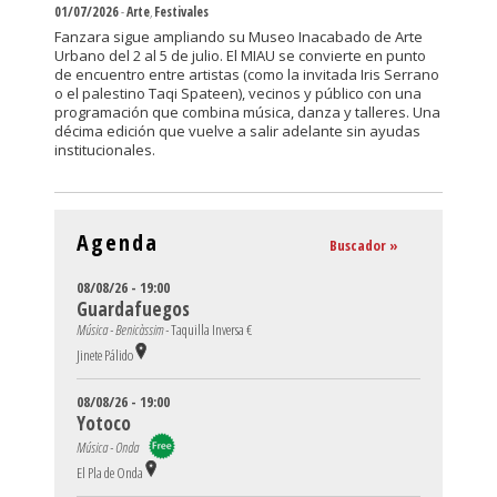
01/07/2026
-
Arte
,
Festivales
Fanzara sigue ampliando su Museo Inacabado de Arte
Urbano del 2 al 5 de julio. El MIAU se convierte en punto
de encuentro entre artistas (como la invitada Iris Serrano
o el palestino Taqi Spateen), vecinos y público con una
programación que combina música, danza y talleres. Una
décima edición que vuelve a salir adelante sin ayudas
institucionales.
Agenda
Buscador »
08/08/26 - 19:00
Guardafuegos
Música - Benicàssim -
Taquilla Inversa €
Jinete Pálido
08/08/26 - 19:00
Yotoco
Música - Onda
El Pla de Onda