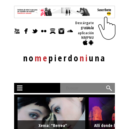
Descárgate
gratis la nueva
aplicación
NMPNU
no
me
pierdo
ni
una
Buscar
Xenia: "Berrea"
Allí donde la músi