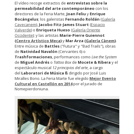
El vídeo recoge extractos de
entrevistas sobre la
permeabilidad del arte contemporáneo
con los
directores de la Feria Marte,
Joan Feliu
y
Enrique
Bocángelus
; los galeristas
Fernando Roldán
(
Galería
Cavecanem
),
Jacobo Fitz-James Stuart
(
Espacio
Valverde
) o
Enriqueta Hueso
(
Galería Oriente
Occidente
); y las artistas
Marie-Pierre Guiennot
(
Centro Artístico Meca
)
y
Mar Arza (
Galería Cànem
)
.
Entre música de
Battles
("Futura" y "Bad Trails"), obras
de
Natividad Navalón
(Cervantes 6) o
Trashformaciones
, performances como
Live the System
de
Miguel Andrés
o
Tattoo Box
de
Mocete & Ribera
y el
espectáculo musical
12 principios del arte
, a cargo
del
Laboratori de Música ß
dirigido por José Luis
Miralles Bono. La Feria Marte fue elegido
Mejor Evento
Cultural en Castellón en 2014
por el jurado de
Nomepierdoniuna.