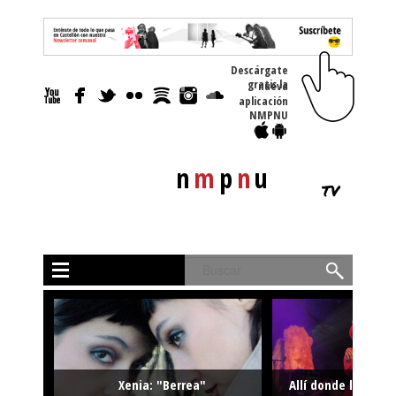
Descárgate
gratis la nueva
aplicación
NMPNU
n
m
p
n
u
tv
Buscar
Xenia: "Berrea"
Allí donde la músi