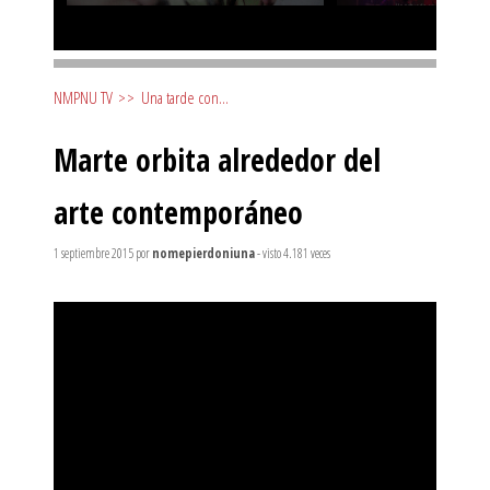
NMPNU TV
>>
Una tarde con...
Marte orbita alrededor del
arte contemporáneo
1 septiembre 2015
por
nomepierdoniuna
- visto 4.181 veces