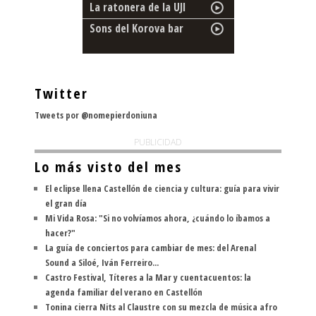
La ratonera de la UJI
Sons del Korova bar
Twitter
Tweets por @nomepierdoniuna
PUBLICIDAD
Lo más visto del mes
El eclipse llena Castellón de ciencia y cultura: guía para vivir
el gran día
Mi Vida Rosa: "Si no volvíamos ahora, ¿cuándo lo íbamos a
hacer?"
La guía de conciertos para cambiar de mes: del Arenal
Sound a Siloé, Iván Ferreiro...
Castro Festival, Títeres a la Mar y cuentacuentos: la
agenda familiar del verano en Castellón
Tonina cierra Nits al Claustre con su mezcla de música afro