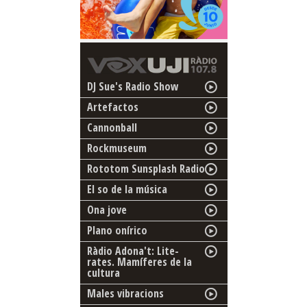
DJ Sue's Radio Show
Artefactos
Cannonball
Rockmuseum
Rototom Sunsplash Radio
El so de la música
Ona jove
Plano onírico
Ràdio Adona't: Lite-
rates. Mamíferes de la
cultura
Males vibracions