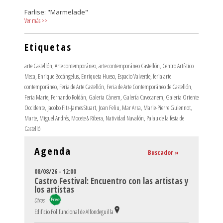
Farlise: "Marmelade"
Ver más
>>
Etiquetas
arte Castellón
,
Arte contemporáneo
,
arte contemporáneo Castellón
,
Centro Artístico
Meca
,
Enrique Bocángelus
,
Enriqueta Hueso
,
Espacio Valverde
,
feria arte
contemporáneo
,
Feria de Arte Castellón
,
Feria de Arte Contemporáneo de Castellón
,
Feria Marte
,
Fernando Roldán
,
Galeria Cànem
,
Galería Cavecanem
,
Galería Oriente
Occidente
,
Jacobo Fitz-James Stuart
,
Joan Feliu
,
Mar Arza
,
Marie-Pierre Guiennot
,
Marte
,
Miguel Andrés
,
Mocete & Ribera
,
Natividad Navalón
,
Palau de la festa de
Castelló
Agenda
Buscador »
08/08/26 - 12:00
Castro Festival: Encuentro con las artistas y
los artistas
Otros
Edificio Polifuncional de Alfondeguilla