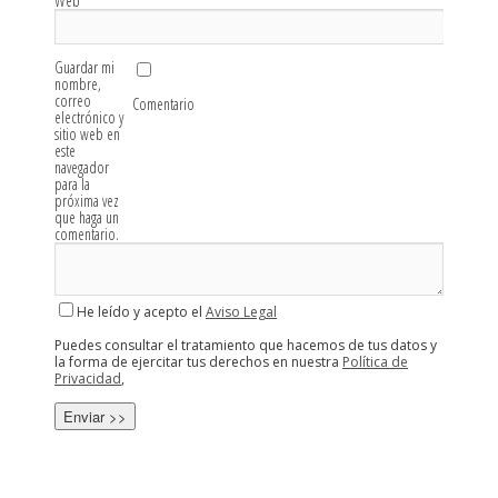
Web
Guardar mi
nombre,
correo
Comentario
electrónico y
sitio web en
este
navegador
para la
próxima vez
que haga un
comentario.
He leído y acepto el
Aviso Legal
Puedes consultar el tratamiento que hacemos de tus datos y
la forma de ejercitar tus derechos en nuestra
Política de
Privacidad
,