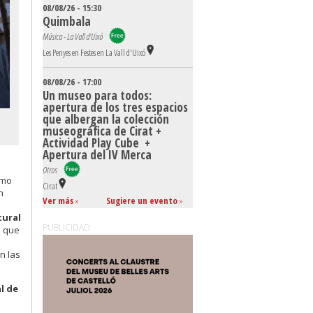
08/08/26 - 15:30
Quimbala
Música - La Vall d'Uixó
Les Penyes en Festes en La Vall d'Uixó
08/08/26 - 17:00
Un museo para todos:
apertura de los tres espacios
que albergan la colección
museográfica de Cirat +
Actividad Play Cube +
Apertura del IV Merca
Otros
ómo
Cirat
n
Ver más
»
Sugiere un evento
»
tural
PUBLICIDAD
e que
n las
l de