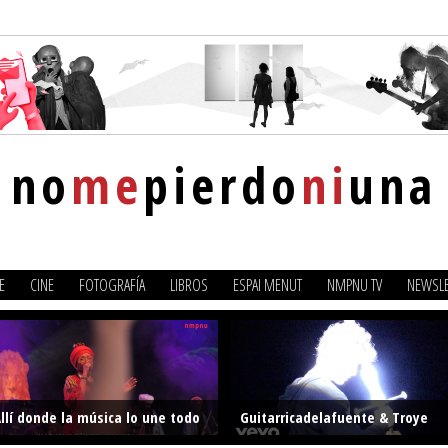
no
me
pierdo
ni
una
E
CINE
FOTOGRAFÍA
LIBROS
ESPAI MENUT
NMPNU TV
NEWSLE
llí donde la música lo une todo
Guitarricadelafuente & Troye