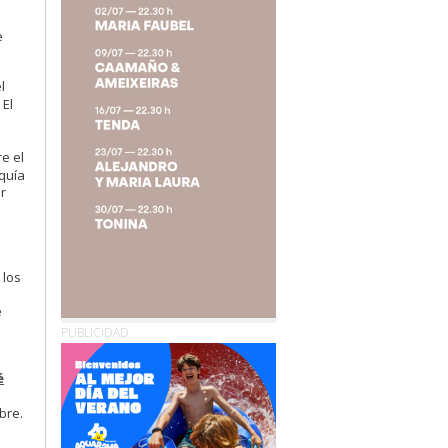
e
l
 El
re el
quía
r
 los
e
PUBLICIDAD
é
bre.