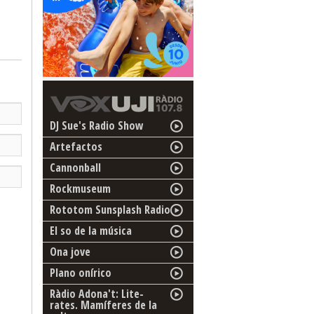
DJ Sue's Radio Show
Artefactos
Cannonball
Rockmuseum
Rototom Sunsplash Radio
El so de la música
Ona jove
Plano onírico
Ràdio Adona't: Lite-
rates. Mamíferes de la