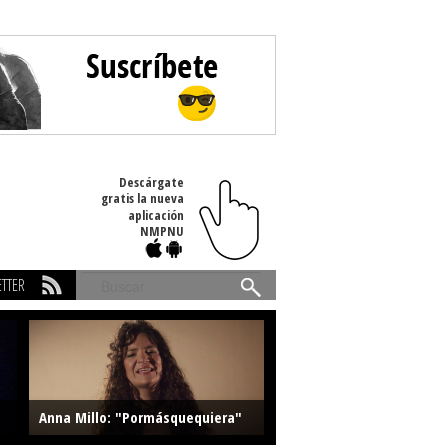
Descárgate
gratis la nueva
aplicación
NMPNU
TTER
Buscar
Anna Millo: "Pormásquequiera"
Farlise: "Marmelade"