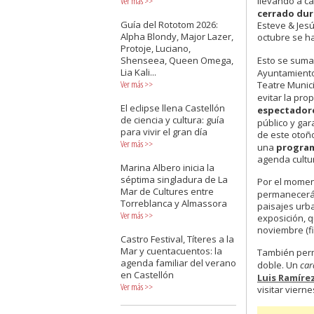
Ver más
>>
llevando a c
cerrado dur
Guía del Rototom 2026:
Esteve & Jes
Alpha Blondy, Major Lazer,
octubre se h
Protoje, Luciano,
Esto se suma
Shenseea, Queen Omega,
Lia Kali...
Ayuntamiento
Ver más
>>
Teatre Munici
evitar la pro
El eclipse llena Castellón
espectador
de ciencia y cultura: guía
público y gar
para vivir el gran día
de este otoño
Ver más
>>
una
program
agenda cultur
Marina Albero inicia la
séptima singladura de La
Por el momen
Mar de Cultures entre
permanecerá 
Torreblanca y Almassora
paisajes urba
Ver más
>>
exposición, q
noviembre (fi
Castro Festival, Títeres a la
Mar y cuentacuentos: la
También per
agenda familiar del verano
doble. Un
car
en Castellón
Luis Ramíre
Ver más
>>
visitar viern