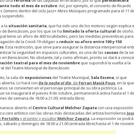
abo una
reforma
de las taquillas en el teatro, por lo que
permanecerá
ante todo el mes de octubre
. Así, por ejemplo, el concierto de Ricardo
ús Gimeno dentro del ciclo Jazz+ Altres Músiques programado para el 11 d
a suspendido.
 a la
situación sanitaria
, que ha sido uno de los motivos según explica e
 de Benicàssim, por los que se ha
limitado la oferta cultural
de otoño.
pal tiene un aforo de 400 localidades, pero las medidas preventivas para
pagación de la Covid-19 obligan a
reducir su aforo entre 100 y 150
es
. Esta restricción, que sirve para asegurar la distancia interpersonal ent
antizar la seguridad en espacios culturales, es una de las
causas
de la se
 en Benicàssim. No obstante, tal y como afirman, pronto se dará a conoce
ación teatral para el mes de noviembre
que supondrá la vuelta a la
al del Teatre Municipal de Benicàssim.
to, la sala de
exposiciones
del Teatre Municipal,
Sala Escena
, sí que
abierta. Lo hará con
De la noche al día
, de
Ferran Masià Pous
, en la que
nos se convierten en el personaje principal de su obra pictórica. La
ue se inaugurará el jueves 8 de octubre, permanecerá activa hasta el 1 d
nes de semana de 18.00 a 21.00; entrada libre).
manece abierto el
Centro Cultural Melchor Zapata
con una exposición
a a cara
artístico con las obras más destacadas del artista borriolense
Jos
z Portolés
y el pintor y escultor
Melchor Zapata
. La exposición se podrá
es, sábado y domingos de 18.00 a 21.00 (entrada libre) hasta el 1 de noviem