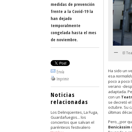
medidas de prevención
frente a la Covid-19 la
han dejado
temporalmente
congelada hasta el mes
de noviembre.
El Te
Ha sido un v
Envía
esa
normalid
Imprimir
poco a poco l
verano -despu
adaptada. Pe
Noticias
con un
Teatr
relacionadas
se decretó e
octubre. Su c
Los Delinqüentes, La Fuga,
últimas déca
Guardafuegos... los
Pero, ¿por q
conciertos que salvan el
Benicàssim
paréntesis festivalero