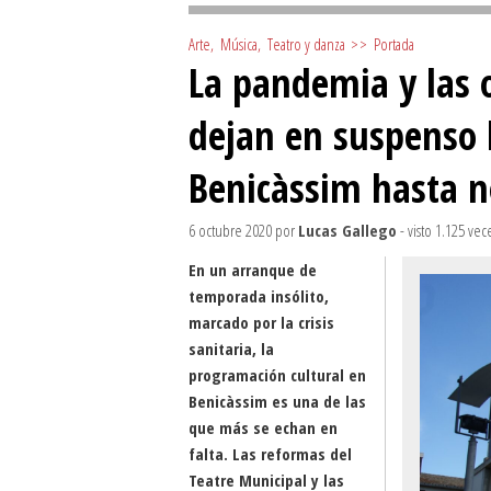
Arte
,
Música
,
Teatro y danza
>>
Portada
La pandemia y las 
dejan en suspenso 
Benicàssim hasta 
6 octubre 2020
por
Lucas Gallego
- visto 1.125 vec
En un arranque de
temporada insólito,
marcado por la crisis
sanitaria, la
programación cultural en
Benicàssim es una de las
que más se echan en
falta. Las reformas del
Teatre Municipal y las