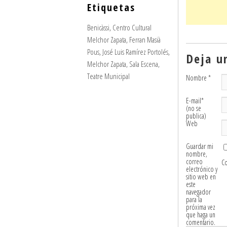
Etiquetas
Benicàssi
,
Centro Cultural
Melchor Zapata
,
Ferran Masià
Pous
,
José Luis Ramírez Portolés
,
Deja u
Melchor Zapata
,
Sala Escena
,
Teatre Municipal
Nombre
*
E-mail
*
(no se
publica)
Web
Guardar mi
nombre,
correo
C
electrónico y
sitio web en
este
navegador
para la
próxima vez
que haga un
comentario.