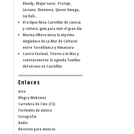
Blondy, Major Lazer, Protoje,
Luciano, Shenseea, Queen Omega,
Lia Kali...
El eclipse llena Castellón de ciencia
y cultura: guía para vivir el gran día
Marina Albero inicia la séptima
singladura de La Mar de Cultures
entre Torreblanca y Almassora
Castro Festival, Títeres a la Mar y
cuentacuentos: la agenda familiar
del verano en Castellón
Enlaces
Arte
Blogs y Webzines
Cartelera de Cine (CS)
Festivales de música
Fotografía
Radio
Recursos para músicos