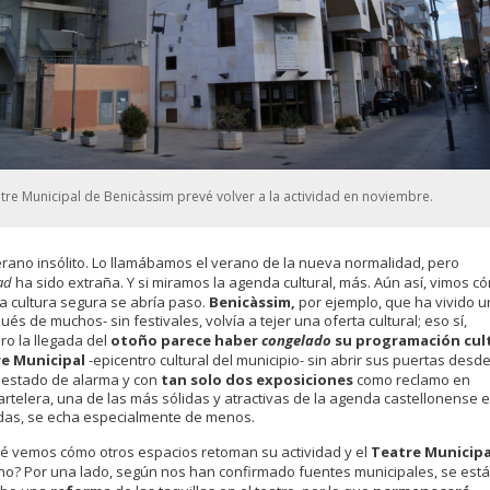
atre Municipal de Benicàssim prevé volver a la actividad en noviembre.
erano insólito. Lo llamábamos el verano de la nueva normalidad, pero
ad
ha sido extraña. Y si miramos la agenda cultural, más. Aún así, vimos c
a cultura segura se abría paso.
Benicàssim,
por ejemplo, que ha vivido u
és de muchos- sin festivales, volvía a tejer una oferta cultural; eso sí,
ro la llegada del
otoño
parece haber
congelado
su programación cul
e Municipal
-epicentro cultural del municipio- sin abrir sus puertas desd
l estado de alarma y con
tan solo dos exposiciones
como reclamo en
artelera, una de las más sólidas y atractivas de la agenda castellonense e
das, se echa especialmente de menos.
ué vemos cómo otros espacios retoman su actividad y el
Teatre Municipa
no? Por una lado, según nos han confirmado fuentes municipales, se está