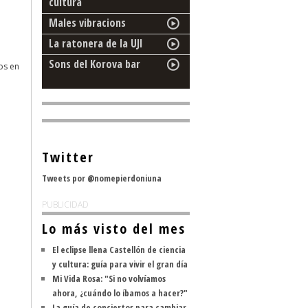
cultura
Males vibracions
La ratonera de la UJI
Sons del Korova bar
os en
Twitter
Tweets por @nomepierdoniuna
PUBLICIDAD
Lo más visto del mes
El eclipse llena Castellón de ciencia
y cultura: guía para vivir el gran día
Mi Vida Rosa: "Si no volvíamos
ahora, ¿cuándo lo íbamos a hacer?"
La guía de conciertos para cambiar