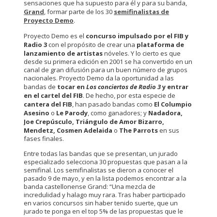
sensaciones que ha supuesto para él y para su banda,
Grand
, formar parte de los 30
semifinalistas de
Proyecto Demo
.
Proyecto Demo es el
concurso impulsado por el FIB y
Radio 3
con el propósito de crear una
plataforma de
lanzamiento de artistas
nóveles. Y lo cierto es que
desde su primera edición en 2001 se ha convertido en un
canal de gran difusión para un buen número de grupos
nacionales. Proyecto Demo da la oportunidad a las
bandas de
tocar en
Los conciertos de Radio 3
y entrar
en el cartel del FIB
. De hecho, por esta especie de
cantera del FIB
, han pasado bandas como
El Columpio
Asesino
o
Le Parody
, como ganadores; y
Nadadora,
Joe Crepúsculo, Triángulo de Amor Bizarro,
Mendetz, Cosmen Adelaida
o
The Parrots
en sus
fases finales.
Entre todas las bandas que se presentan, un jurado
especializado selecciona 30 propuestas que pasan a la
semifinal. Los semifinalistas se dieron a conocer el
pasado 9 de mayo, y en la lista podemos encontrar a la
banda castellonense Grand: “Una mezcla de
incredulidad y halago muy rara. Tras haber participado
en varios concursos sin haber tenido suerte, que un
jurado te ponga en el top 5% de las propuestas que le