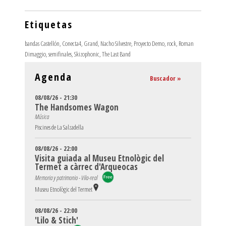
Etiquetas
bandas Castellón
,
Conecta4
,
Grand
,
Nacho Silvestre
,
Proyecto Demo
,
rock
,
Roman
Dimaggio
,
semifinales
,
Skizophonic
,
The Last Band
Agenda
Buscador »
08/08/26 - 21:30
The Handsomes Wagon
Música
Piscines de La Salzadella
08/08/26 - 22:00
Visita guiada al Museu Etnològic del
Termet a càrrec d'Arqueocas
Memoria y patrimonio - Vila-real
Museu Etnològic del Termet
08/08/26 - 22:00
'Lilo & Stich'