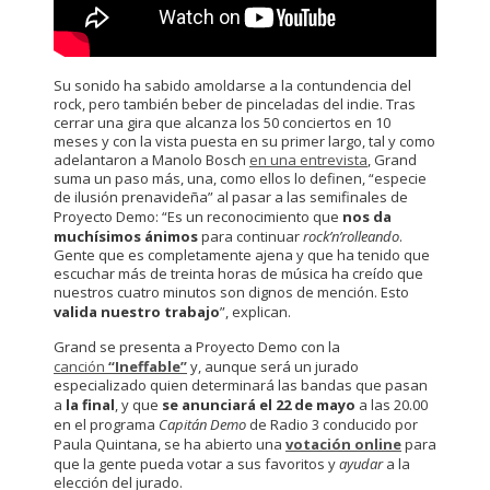
Su sonido ha sabido amoldarse a la contundencia del
rock, pero también beber de pinceladas del indie. Tras
cerrar una gira que alcanza los 50 conciertos en 10
meses y con la vista puesta en su primer largo, tal y como
adelantaron a Manolo Bosch
en una entrevista
, Grand
suma un paso más, una, como ellos lo definen, “especie
de ilusión prenavideña” al pasar a las semifinales de
Proyecto Demo: “Es un reconocimiento que
nos da
muchísimos ánimos
para continuar
rock’n’rolleando
.
Gente que es completamente ajena y que ha tenido que
escuchar más de treinta horas de música ha creído que
nuestros cuatro minutos son dignos de mención. Esto
valida nuestro trabajo
”, explican.
Grand se presenta a Proyecto Demo con la
canción
“Ineffable”
y, aunque será un jurado
especializado quien determinará las bandas que pasan
a
la final
, y que
se anunciará el 22 de mayo
a las 20.00
en el programa
Capitán Demo
de Radio 3 conducido por
Paula Quintana, se ha abierto una
votación online
para
que la gente pueda votar a sus favoritos y
ayudar
a la
elección del jurado.