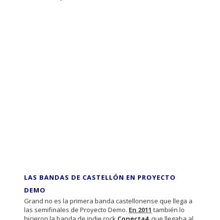
LAS BANDAS DE CASTELLÓN EN PROYECTO
DEMO
Grand no es la primera banda castellonense que llega a
las semifinales de Proyecto Demo.
En 2011
también lo
hicieron la banda de indie rock
Conecta4
, que llegaba al