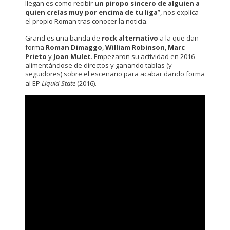
llegan es como recibir
un piropo sincero de alguien a
quien creías muy por encima de tu liga
”, nos explica
el propio Roman tras conocer la noticia.
Grand es una banda de
rock
alternativo
a la que dan
forma
Roman
Dimaggo
,
William
Robinson
,
Marc
Prieto
y
Joan Mulet
. Empezaron su actividad en 2016
alimentándose de directos y ganando tablas (y
seguidores) sobre el escenario para acabar dando forma
al EP
Liquid State
(2016).