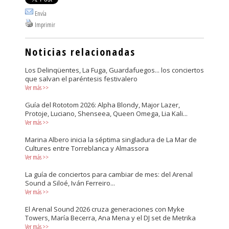
Envía
Imprimir
Noticias relacionadas
Los Delinqüentes, La Fuga, Guardafuegos... los conciertos
que salvan el paréntesis festivalero
Ver más
>>
Guía del Rototom 2026: Alpha Blondy, Major Lazer,
Protoje, Luciano, Shenseea, Queen Omega, Lia Kali...
Ver más
>>
Marina Albero inicia la séptima singladura de La Mar de
Cultures entre Torreblanca y Almassora
Ver más
>>
La guía de conciertos para cambiar de mes: del Arenal
Sound a Siloé, Iván Ferreiro...
Ver más
>>
El Arenal Sound 2026 cruza generaciones con Myke
Towers, María Becerra, Ana Mena y el DJ set de Metrika
Ver más
>>