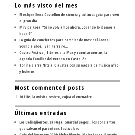
Lo más visto del mes
El eclipse llena Castellón de ciencia y cultura: guía para vivir
el gran día
Mi Vida Rosa: "Si no volvíamos ahora, ¿cuándo lo íbamos a
hacer?"
La guía de conciertos para cambiar de mes: del Arenal
Sound a Siloé, Iván Ferreiro...
Castro Festival, Títeres a la Mar y cuentacuentos: la
agenda familiar del verano en Castellón
Tonina cierra Nits al Claustre con su mezcla de música afro
y boleros
Most commented posts
30 FIBs: la música resiste, cojea el encuadre
Últimas entradas
Los Delinqüentes, La Fuga, Guardafuegos... los conciertos
que salvan el paréntesis festivalero
Guía del Rototom 2026: Alpha Blondy, Major Lazer, Protoje,