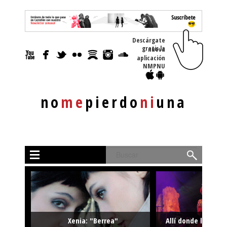
Descárgate
gratis la nueva
aplicación
NMPNU
no
me
pierdo
ni
una
Buscar
Xenia: "Berrea"
Allí donde la músi