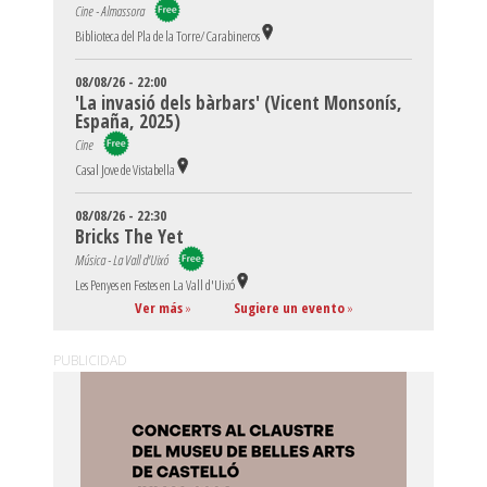
Cine - Almassora
Biblioteca del Pla de la Torre/Carabineros
08/08/26 - 22:00
'La invasió dels bàrbars' (Vicent Monsonís,
España, 2025)
Cine
Casal Jove de Vistabella
08/08/26 - 22:30
Bricks The Yet
Música - La Vall d'Uixó
Les Penyes en Festes en La Vall d'Uixó
Ver más
»
Sugiere un evento
»
PUBLICIDAD