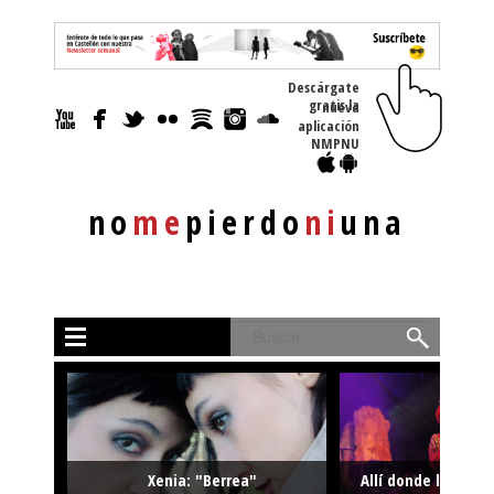
Descárgate
gratis la nueva
aplicación
NMPNU
no
me
pierdo
ni
una
Buscar
Xenia: "Berrea"
Allí donde la músi