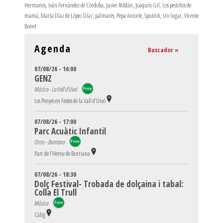
Hermanos
,
Iván Fernández de Córdoba
,
Javier Roldán
,
Joaquín Gil
,
Los pestiños de
mamá
,
Marta Díaz de López Díaz
,
palmarés
,
Pepa Aniorte
,
Sputnik
,
Un lugar
,
Vicente
Bonet
Agenda
Buscador »
07/08/26 - 16:00
GENZ
Música - La Vall d'Uixó
Les Penyes en Festes de la Vall d’Uixó
07/08/26 - 17:00
Parc Acuàtic Infantil
Otros - Burriana
Parc de l’Hereu de Borriana
07/08/26 - 18:30
Dolç Festival- Trobada de dolçaina i tabal:
Colla El Trull
Música
Càlig