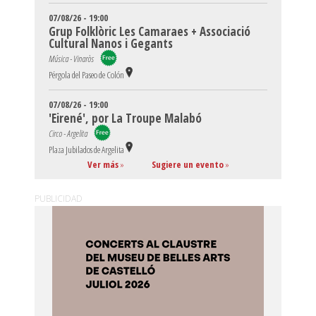
07/08/26 - 19:00
Grup Folklòric Les Camaraes + Associació
Cultural Nanos i Gegants
Música - Vinaròs
Pérgola del Paseo de Colón
07/08/26 - 19:00
'Eirené', por La Troupe Malabó
Circo - Argelita
Plaza Jubilados de Argelita
Ver más
»
Sugiere un evento
»
PUBLICIDAD