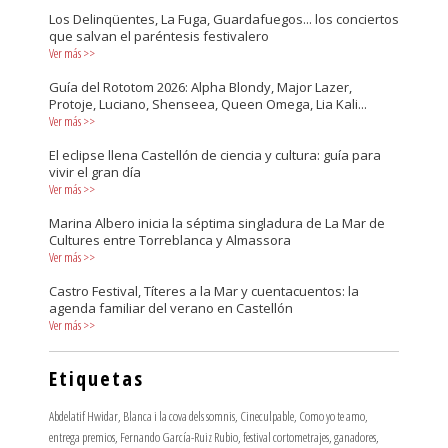
Los Delinqüentes, La Fuga, Guardafuegos... los conciertos
que salvan el paréntesis festivalero
Ver más
>>
Guía del Rototom 2026: Alpha Blondy, Major Lazer,
Protoje, Luciano, Shenseea, Queen Omega, Lia Kali...
Ver más
>>
El eclipse llena Castellón de ciencia y cultura: guía para
vivir el gran día
Ver más
>>
Marina Albero inicia la séptima singladura de La Mar de
Cultures entre Torreblanca y Almassora
Ver más
>>
Castro Festival, Títeres a la Mar y cuentacuentos: la
agenda familiar del verano en Castellón
Ver más
>>
Etiquetas
Abdelatif Hwidar
,
Blanca i la cova dels somnis
,
Cineculpable
,
Como yo te amo
,
entrega premios
,
Fernando García-Ruiz Rubio
,
festival cortometrajes
,
ganadores
,