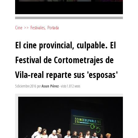
Cine
>>
Festivales
,
Portada
El cine provincial, culpable. El
Festival de Cortometrajes de
Vila-real reparte sus 'esposas'
5 diciembre 2016
por
Asun Pérez
- visto 1.812 veces