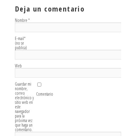
Deja un comentario
Nombre
*
E-mail
*
(no se
publica)
Web
Guardar mi
nombre,
correo
Comentario
electrónico y
sitio web en
este
navegador
para la
próxima vez
que haga un
comentario.