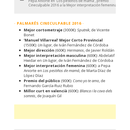
Pepa Aniorte en 'Los pestiños de mamá', premio
Cineculpable 2016 a la Mejor interpretación femenina.
· PALMARÉS CINECULPABLE 2016 ·
Mejor cortometraje
(3000€):
Sputnik
, de Vicente
Bonet
‘Manuel Villarreal’ Mejor Corto Provincial
(1500€):
Un lugar
, de Iván Fernández de Córdoba
Mejor dirección
(600€):
Hermanos
, de Javier Roldán
Mejor interpretación masculina
(600€): Abdelatif
Hwidar en
Un lugar
, de Iván Fernández de Córdoba
Mejor interpretación femenina
(600€): a Pepa
Aniorte en
Los pestiños de mamá
, de Marta Díaz de
López Díaz
Premio del público
(900€):
Como yo te amo
, de
Fernando García-Ruiz Rubio
Millor curt en valencià
(600€):
Blanca i la cova dels
somnis
, de Joaquín Gil