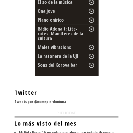
El so de la música
Ona jove
Plano onírico
Ràdio Adona't: Lite-
rates. Mamíferes de la
cultura
Males vibracions
La ratonera de la UJI
Sons del Korova bar
Twitter
Tweets por @nomepierdoniuna
PUBLICIDAD
Lo más visto del mes
Mi Vida Rosa: "Si no volvíamos ahora, ¿cuándo lo íbamos a