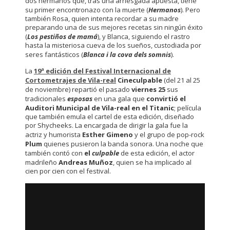
dos hermanos que, tras una arriesgada apuesta, tiene
su primer encontronazo con la muerte (
Hermanos
). Pero
también Rosa, quien intenta recordar a su madre
preparando una de sus mejores recetas sin ningún éxito
(
Los pestiños de mamá
), y Blanca, siguiendo el rastro
hasta la misteriosa cueva de los sueños, custodiada por
seres fantásticos (
Blanca i la cova dels somnis
).
La
19ª edición del Festival Internacional de
Cortometrajes de Vila-real
Cineculpable
(del 21 al 25
de noviembre) repartió el pasado
viernes 25
sus
tradicionales
esposas
en una gala que
convirtió el
Auditori Municipal de Vila-real en el Titanic
; película
que también emula el cartel de esta edición, diseñado
por Shycheeks. La encargada de dirigir la gala fue la
actriz y humorista
Esther Gimeno
y el grupo de pop-rock
Plum
quienes pusieron la banda sonora. Una noche que
también contó con
el
culpable
de esta edición, el actor
madrileño
Andreas Muñoz
, quien se ha implicado al
cien por cien con el festival.