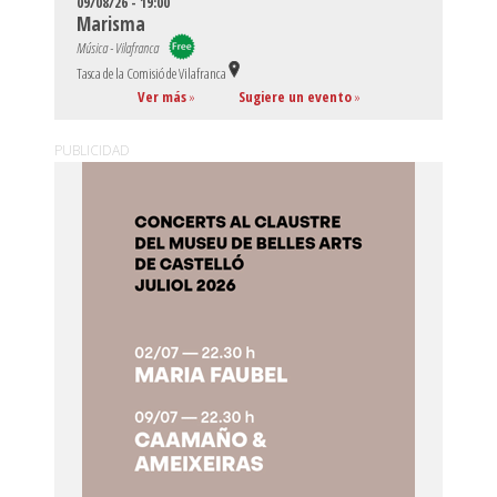
09/08/26 - 19:00
Marisma
Música - Vilafranca
Tasca de la Comisió de Vilafranca
Ver más
»
Sugiere un evento
»
PUBLICIDAD