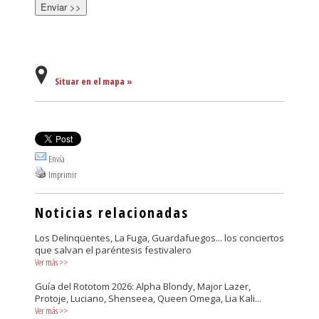
Situar en el mapa »
Envía
Imprimir
Noticias relacionadas
Los Delinqüentes, La Fuga, Guardafuegos... los conciertos
que salvan el paréntesis festivalero
Ver más
>>
Guía del Rototom 2026: Alpha Blondy, Major Lazer,
Protoje, Luciano, Shenseea, Queen Omega, Lia Kali...
Ver más
>>