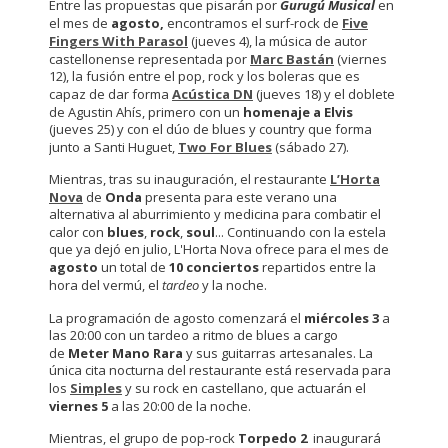
Entre las propuestas que pisarán por
Gurugú Musical
en
el mes de
agosto,
encontramos el surf-rock de
Five
Fingers With Parasol
(jueves 4), la música de autor
castellonense representada por
Marc Bastán
(viernes
12), la fusión entre el pop, rock y los boleras que es
capaz de dar forma
Acústica DN
(jueves 18) y el doblete
de Agustin Ahís, primero con un
homenaje a Elvis
(jueves 25) y con el dúo de blues y country que forma
junto a Santi Huguet,
Two For Blues
(sábado 27).
Mientras, tras su inauguración, el restaurante
L’Horta
Nova
de
Onda
presenta para este verano una
alternativa al aburrimiento y medicina para combatir el
calor con
blues
,
rock
,
soul
... Continuando con la estela
que ya dejó en julio, L'Horta Nova ofrece para el mes de
agosto
un total de
10 conciertos
repartidos entre la
hora del vermú, el
tardeo
y la noche.
La programación de agosto comenzará el
miércoles 3
a
las 20:00 con un tardeo a ritmo de blues a cargo
de
Meter Mano Rara
y sus guitarras artesanales. La
única cita nocturna del restaurante está reservada para
los
Simples
y su rock en castellano, que actuarán el
viernes 5
a las 20:00 de la noche.
Mientras, el grupo de pop-rock
Torpedo 2
inaugurará