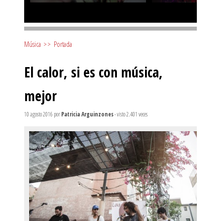
Música
>>
Portada
El calor, si es con música,
mejor
10 agosto 2016
por
Patricia Arguinzones
- visto 2.401 veces