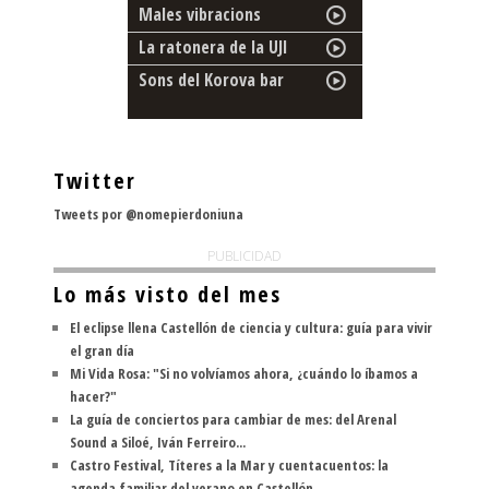
Males vibracions
La ratonera de la UJI
Sons del Korova bar
Twitter
Tweets por @nomepierdoniuna
PUBLICIDAD
Lo más visto del mes
El eclipse llena Castellón de ciencia y cultura: guía para vivir
el gran día
Mi Vida Rosa: "Si no volvíamos ahora, ¿cuándo lo íbamos a
hacer?"
La guía de conciertos para cambiar de mes: del Arenal
Sound a Siloé, Iván Ferreiro...
Castro Festival, Títeres a la Mar y cuentacuentos: la
agenda familiar del verano en Castellón