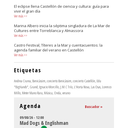
El eclipse llena Castellón de ciencia y cultura: guía para
vivir el gran día
Ver más
>>
Marina Albero inicia la séptima singladura de La Mar de
Cultures entre Torreblanca y Almassora
Ver más
>>
Castro Festival, Títeres a la Mar y cuentacuentos: la
agenda familiar del verano en Castellón
Ver más
>>
Etiquetas
Andrea Ciurea
,
Benicàssim
,
concierto Benicàssim
,
concierto Castellón
,
Edu
"BigHands"
,
Grand
,
Ignacio Morcillo
,
J.M.C Trío
,
L’Horta Nova
,
Las Osas
,
Lorenzo
Millo
,
Meter Mano Rara
,
Música
,
Onda
,
verano
Agenda
Buscador »
09/08/26 - 12:00
Mad Dogs & Englishman