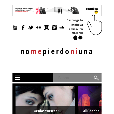
Descárgate
gratis la nueva
aplicación
NMPNU
no
me
pierdo
ni
una
Buscar
Xenia: "Berrea"
Allí donde la músi