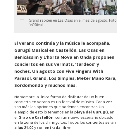
Grand repiten en Las Osas en el mes de agosto. Foto:
feCStival.
El verano continúa y la música le acompaña.
Gurugú Musical en Castellón, Las Osas en
Benicàssim y L’horta Nova en Onda proponen
conciertos en sus vermuts, 'tardeos' y
noches. Un agosto con Five Fingers With
Parasol, Grand, Los Simples, Meter Mano Rara,
Sordomondo y muchos más.
No siempre la única forma de disfrutar de un buen
concierto en verano es un festival de música. Cada vez
son más las opciones que podemos encontrar. Un
ejemplo de esto lo tenemos en la
playa del Gurugú
, en
el
Grao de Castellón
, con un nuevo escenario ubicado
en la zona de los chiringuitos. Todos los conciertos serán
a las 21.00
y con
entrada libre
.