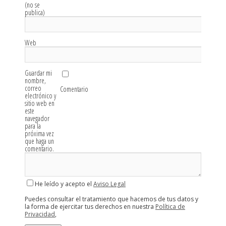
(no se
publica)
Web
Guardar mi
nombre,
correo
Comentario
electrónico y
sitio web en
este
navegador
para la
próxima vez
que haga un
comentario.
He leído y acepto el
Aviso Legal
Puedes consultar el tratamiento que hacemos de tus datos y
la forma de ejercitar tus derechos en nuestra
Política de
Privacidad
,