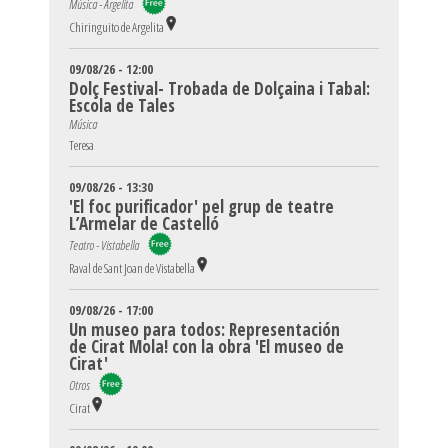
Música - Argelita
Chiringuito de Argelita
09/08/26 - 12:00
Dolç Festival- Trobada de Dolçaina i Tabal:
Escola de Tales
Música
Teresa
09/08/26 - 13:30
'El foc purificador' pel grup de teatre
L’Armelar de Castelló
Teatro - Vistabella
Raval de Sant Joan de Vistabella
09/08/26 - 17:00
Un museo para todos: Representación
de Cirat Mola! con la obra 'El museo de
Cirat'
Otros
Cirat