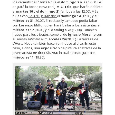
los vermuts de L'Horta Nova el
domingo 7
a las 12:00. Le
seguirá la bossa nova con
J.M.C. Trio
, que harán doblete
el
martes 10
y el
domingo 21
(ambos a las 12.00). Más
blues con
Edu “Big Hands”
el
domingo 14
(12.00) y el
miércoles 31
(20.00). El rockabilly tampoco podía faltar
con
Lorenzo Millo,
quien hará bailar a los asistentes el
miércoles 17
(20.00) y el
domingo 28
(12.00). También
hueco para los tributos, como el de
Ignacio Morcillo
con
su
tardeo sabinero
el
miércoles 24
(20.00). La terraza de
L'Horta Nova también hacen un hueco al arte. En este
caso, a
Caos,
una
exposición
de pintura abstracta de la
joven artista
Andrea Ciurea;
la cual se inaugurará el
miércoles 11
(19.30).