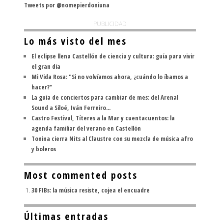
Tweets por @nomepierdoniuna
PUBLICIDAD
Lo más visto del mes
El eclipse llena Castellón de ciencia y cultura: guía para vivir
el gran día
Mi Vida Rosa: "Si no volvíamos ahora, ¿cuándo lo íbamos a
hacer?"
La guía de conciertos para cambiar de mes: del Arenal
Sound a Siloé, Iván Ferreiro...
Castro Festival, Títeres a la Mar y cuentacuentos: la
agenda familiar del verano en Castellón
Tonina cierra Nits al Claustre con su mezcla de música afro
y boleros
Most commented posts
30 FIBs: la música resiste, cojea el encuadre
Últimas entradas