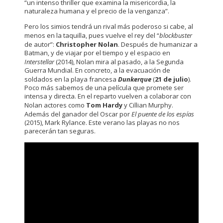
“un intenso thriller que examina la misericordia, la
naturaleza humana y el precio de la venganza”.
Pero los simios tendrá un rival más poderoso si cabe, al
menos en la taquilla, pues vuelve el rey del “
blockbuster
de autor”:
Christopher Nolan
. Después de humanizar a
Batman, y de viajar por el tiempo y el espacio en
Interstellar
(2014), Nolan mira al pasado, a la Segunda
Guerra Mundial. En concreto, a la evacuación de
soldados en la playa francesa
Dunkerque
(
21 de julio
).
Poco más sabemos de una película que promete ser
intensa y directa. En el reparto vuelven a colaborar con
Nolan actores como
Tom Hardy
y Cillian Murphy.
Además del ganador del Oscar por
El puente de los espías
(2015), Mark Rylance. Este verano las playas no nos
parecerán tan seguras.