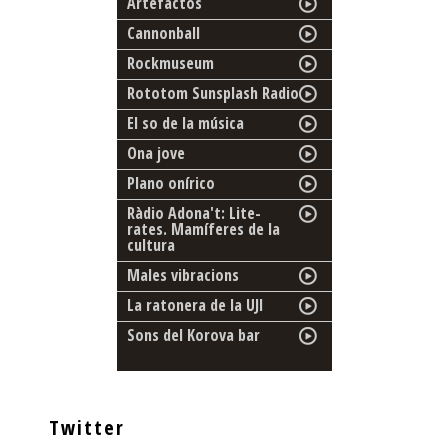
Artefactos
Cannonball
Rockmuseum
Rototom Sunsplash Radio
El so de la música
Ona jove
Plano onírico
Ràdio Adona't: Lite-
rates. Mamíferes de la
cultura
Males vibracions
La ratonera de la UJI
Sons del Korova bar
Twitter