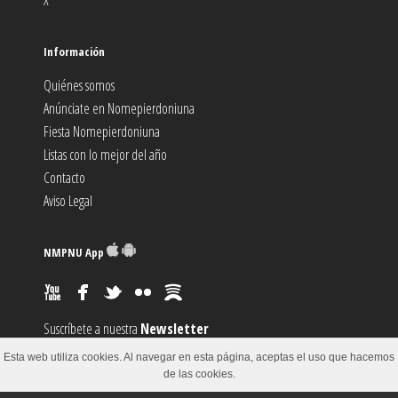
X
Información
Quiénes somos
Anúnciate en Nomepierdoniuna
Fiesta Nomepierdoniuna
Listas con lo mejor del año
Contacto
Aviso Legal
NMPNU App
Suscríbete a nuestra
Newsletter
Suscríbete al canal
RSS
Esta web utiliza cookies. Al navegar en esta página, aceptas el uso que hacemos
Sugiere un
Evento
de las cookies.