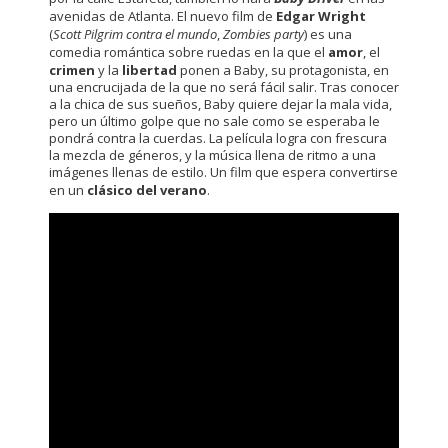
avenidas de Atlanta. El nuevo film de
Edgar Wright
(
Scott Pilgrim contra el mundo
,
Zombies party
) es una
comedia romántica sobre ruedas en la que el
amor
, el
crimen
y la
libertad
ponen a Baby, su protagonista, en
una encrucijada de la que no será fácil salir. Tras conocer
a la chica de sus sueños, Baby quiere dejar la mala vida,
pero un último golpe que no sale como se esperaba le
pondrá contra la cuerdas. La película logra con frescura
la mezcla de géneros, y la música llena de ritmo a una
imágenes llenas de estilo. Un film que espera convertirse
en un
clásico del verano
.