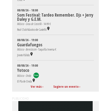
08/08/26 - 18:00
Som Festival: Tardeo Remember. Djs + Jerry
Daley y G.E.M.
Música - Grau de Castelló -
14-99 €
Real Club Náutico de Castelló
08/08/26 - 19:00
Guardafuegos
Música - Benicàssim -
Taquilla Inversa €
Jinete Pálido
08/08/26 - 19:00
Yotoco
Música - Onda
El Pla de Onda
Ver más
»
Sugiere un evento
»
PUBLICIDAD