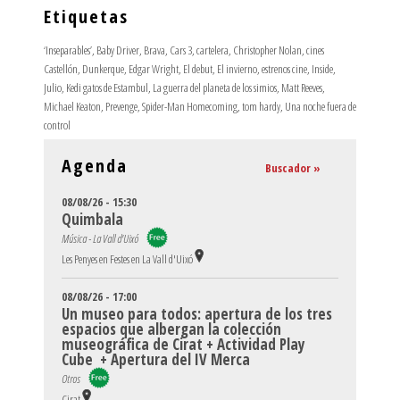
Etiquetas
‘Inseparables’
,
Baby Driver
,
Brava
,
Cars 3
,
cartelera
,
Christopher Nolan
,
cines
Castellón
,
Dunkerque
,
Edgar Wright
,
El debut
,
El invierno
,
estrenos cine
,
Inside
,
Julio
,
Kedi gatos de Estambul
,
La guerra del planeta de los simios
,
Matt Reeves
,
Michael Keaton
,
Prevenge
,
Spider-Man Homecoming
,
tom hardy
,
Una noche fuera de
control
Agenda
Buscador »
08/08/26 - 15:30
Quimbala
Música - La Vall d'Uixó
Les Penyes en Festes en La Vall d'Uixó
08/08/26 - 17:00
Un museo para todos: apertura de los tres
espacios que albergan la colección
museográfica de Cirat + Actividad Play
Cube + Apertura del IV Merca
Otros
Cirat