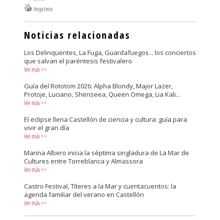
Imprimir
Noticias relacionadas
Los Delinqüentes, La Fuga, Guardafuegos... los conciertos
que salvan el paréntesis festivalero
Ver más
>>
Guía del Rototom 2026: Alpha Blondy, Major Lazer,
Protoje, Luciano, Shenseea, Queen Omega, Lia Kali...
Ver más
>>
El eclipse llena Castellón de ciencia y cultura: guía para
vivir el gran día
Ver más
>>
Marina Albero inicia la séptima singladura de La Mar de
Cultures entre Torreblanca y Almassora
Ver más
>>
Castro Festival, Títeres a la Mar y cuentacuentos: la
agenda familiar del verano en Castellón
Ver más
>>