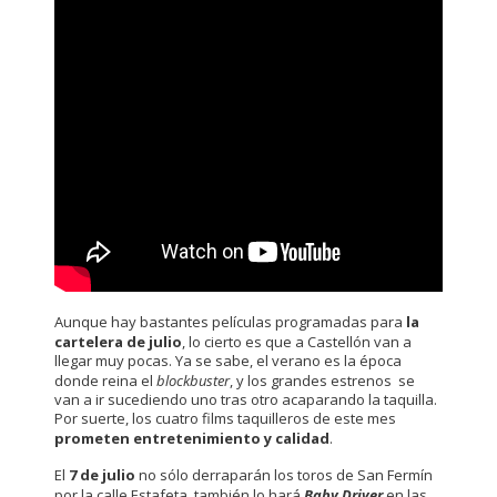
Aunque hay bastantes películas programadas para
la
cartelera de julio
, lo cierto es que a Castellón van a
llegar muy pocas. Ya se sabe, el verano es la época
donde reina el
blockbuster
, y los grandes estrenos se
van a ir sucediendo uno tras otro acaparando la taquilla.
Por suerte, los cuatro films taquilleros de este mes
prometen entretenimiento y calidad
.
El
7 de julio
no sólo derraparán los toros de San Fermín
por la calle Estafeta, también lo hará
Baby Driver
en las