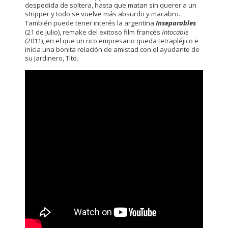
despedida de soltera, hasta que matan sin querer a un
stripper y todo se vuelve más absurdo y macabro.
También puede tener interés la argentina
Inseparables
(21 de julio), remake del exitoso film francés
Intocable
(2011), en el que un rico empresario queda tetrapléjico e
inicia una bonita relación de amistad con el ayudante de
su jardinero, Tito.