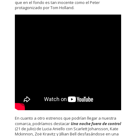
que en el fondo es tan inocente como el Peter
protagonizado por Tom Holland.
En cuanto a otro estrenos que podrían llegar a nuestra
comarca, podríamos destacar
Una noche fuera de control
(21 de julio) de Lucia Aniello con Scarlett Johansson, Kate
Mckinnon, Zoë Kravitz y Jillian Bell desfasándose en una