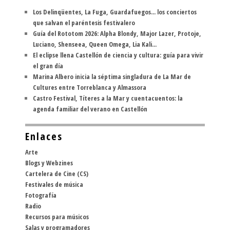
Los Delinqüentes, La Fuga, Guardafuegos... los conciertos
que salvan el paréntesis festivalero
Guía del Rototom 2026: Alpha Blondy, Major Lazer, Protoje,
Luciano, Shenseea, Queen Omega, Lia Kali...
El eclipse llena Castellón de ciencia y cultura: guía para vivir
el gran día
Marina Albero inicia la séptima singladura de La Mar de
Cultures entre Torreblanca y Almassora
Castro Festival, Títeres a la Mar y cuentacuentos: la
agenda familiar del verano en Castellón
Enlaces
Arte
Blogs y Webzines
Cartelera de Cine (CS)
Festivales de música
Fotografía
Radio
Recursos para músicos
Salas y programadores