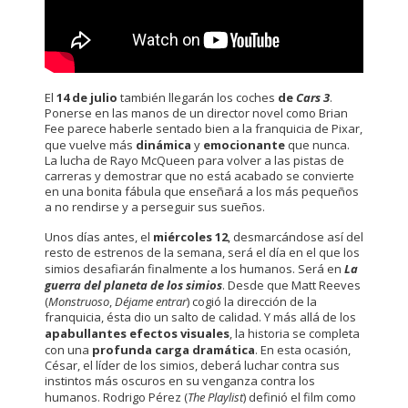
El
14 de julio
también llegarán los coches
de
Cars 3
.
Ponerse en las manos de un director novel como Brian
Fee parece haberle sentado bien a la franquicia de Pixar,
que vuelve más
dinámica
y
emocionante
que nunca.
La lucha de Rayo McQueen para volver a las pistas de
carreras y demostrar que no está acabado se convierte
en una bonita fábula que enseñará a los más pequeños
a no rendirse y a perseguir sus sueños.
Unos días antes, el
miércoles
12
, desmarcándose así del
resto de estrenos de la semana, será el día en el que los
simios desafiarán finalmente a los humanos. Será en
La
guerra del planeta de los simios
. Desde que Matt Reeves
(
Monstruoso
,
Déjame entrar
) cogió la dirección de la
franquicia, ésta dio un salto de calidad. Y más allá de los
apabullantes efectos visuales
, la historia se completa
con una
profunda carga dramática
. En esta ocasión,
César, el líder de los simios, deberá luchar contra sus
instintos más oscuros en su venganza contra los
humanos. Rodrigo Pérez (
The Playlist
) definió el film como