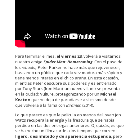
Para terminar el mes,
el viernes 28
, volverá a visitarnos
nuestro amigo
Spider-Man: Homecoming
. Con el paso de
los
reboots
, Peter Parker no hace más que rejuvenecer,
buscando un público que cada vez madura más rápido y
tiene menos interés en el chico araña. En esta ocasión,
mientras Peter descubre sus poderes y es entrenado
por Tony Stark (Iron Man), un nuevo villano se presenta
en la ciudad: Vulture, protagonizando por un
Michael
Keaton
que no deja de parodiarse a sí mismo desde
que volviera a la fama con
Birdman
(2014).
Lo que parece es que la película en manos del joven Jon
Watts recupera la energía y la frescura que se había
perdido en las dos entregas anteriores. O, quizás, es que
se ha hecho un film acorde a los tiempos que corren:
ligero, desinhibido y de apariencia estupenda
, pero