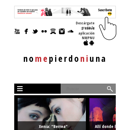
Descárgate
gratis la nueva
aplicación
NMPNU
no
me
pierdo
ni
una
Buscar
Xenia: "Berrea"
Allí donde la músi