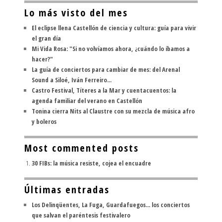
Lo más visto del mes
El eclipse llena Castellón de ciencia y cultura: guía para vivir
el gran día
Mi Vida Rosa: "Si no volvíamos ahora, ¿cuándo lo íbamos a
hacer?"
La guía de conciertos para cambiar de mes: del Arenal
Sound a Siloé, Iván Ferreiro...
Castro Festival, Títeres a la Mar y cuentacuentos: la
agenda familiar del verano en Castellón
Tonina cierra Nits al Claustre con su mezcla de música afro
y boleros
Most commented posts
30 FIBs: la música resiste, cojea el encuadre
Últimas entradas
Los Delinqüentes, La Fuga, Guardafuegos... los conciertos
que salvan el paréntesis festivalero