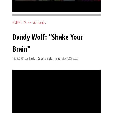
NMPNU TV
>>
Videoclips
Dandy Wolf: "Shake Your
Brain"
1 julio 2021
por
Carlos Cuesta i Martínez
- visto 4.979 veces