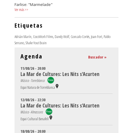
Farlise: "Marmelade"
Ver más
>>
Etiquetas
Adrián Marín
,
CocoWork Films
,
Dandy Wolf
,
Gonzalo Cortés
,
Joan Fort
,
Pablo
Serrano
,
Shake Yout Brain
Agenda
Buscador »
11/08/26 - 20:00
La Mar de Cultures: Les Nits s'Acurten
Música - Torreblanca
Espai Natura de Torreblanca
12/08/26 - 22:30
La Mar de Cultures: Les Nits s'Acurten
Música - Almassora
Espai Cultural Benafelí
18/08/26 - 20:00