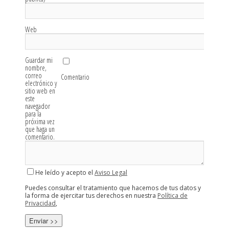
Web
Guardar mi
nombre,
correo
Comentario
electrónico y
sitio web en
este
navegador
para la
próxima vez
que haga un
comentario.
He leído y acepto el
Aviso Legal
Puedes consultar el tratamiento que hacemos de tus datos y
la forma de ejercitar tus derechos en nuestra
Política de
Privacidad
,