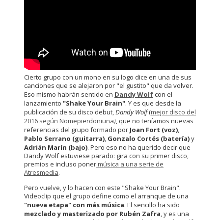
Cierto grupo con un mono en su logo dice en una de sus
canciones que se alejaron por "el gustito" que da volver.
Eso mismo habrán sentido en
Dandy Wolf
con el
lanzamiento
"Shake Your Brain"
. Y es que desde la
publicación de su disco debut,
Dandy Wolf
(
mejor disco del
2016 según Nomepierdoniuna
)
, que no teníamos nuevas
referencias del grupo formado por
Joan Fort (voz)
,
Pablo Serrano (guitarra)
,
Gonzalo Cortés (batería)
y
Adrián Marín (bajo)
. Pero eso no ha querido decir que
Dandy Wolf estuviese parado: gira con su primer disco,
premios e incluso poner
música a una serie de
Atresmedia
.
Pero vuelve, y lo hacen con este "Shake Your Brain".
Videoclip que el grupo define como el arranque de una
"nueva etapa" con más música
. El sencillo ha sido
mezclado y masterizado por
Rubén Zafra
, y es una