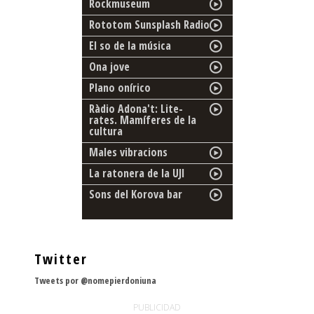
Rockmuseum
Rototom Sunsplash Radio
El so de la música
Ona jove
Plano onírico
Ràdio Adona't: Lite-
rates. Mamíferes de la
cultura
Males vibracions
La ratonera de la UJI
Sons del Korova bar
Twitter
Tweets por @nomepierdoniuna
PUBLICIDAD