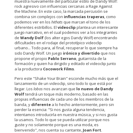
muestra nuevamente del particular estilo de Dandy Wolf:
rock agresivo con influencias cercanas a Rage Against
the Machine. En este caso, la marcada percusión se
combina sin complejos con
influencias traperas
, como
podemos ver en los
hithats
que marcan el tono de los
diferentes estribillos. El
videoclip
plantea un interesante
juego narrativo, en el cual podemos ver a los integrantes
de
Wandy Dolf
(los alter egos Dandy Wolf) encontrando
dificultades en el rodaje del prototípico videoclip
urbano... Todo para, al final, recuperar lo que siempre ha
sido Dandy Wolf. Un juego
irónico y divertido
que nos
propone el propio
Pablo Serrano
, guitarrista de la
formación y quien ha dirigido y editado el videoclip junto
a la productora
Cocowork Films
.
Pero este "Shake Your Brain" esconde mucho más que el
lanzamiento de un videoclip, sino todo lo que está por
llegar. Los
lobos
nos avanzan que
lo nuevo de Dandy
Wolf
tendrá un toque más moderno, basado en las
propias influencias de cada uno de los miembros de la
banda, y
diferente
a lo hecho anteriormente, pero sin
perder la esencia: "Si nos gusta alguna tendencia,
intentamos introducirla en nuestra música, y si nos gusta
la usamos. Todo lo que se pueda utilizar porque nos
guste y no solamente porque es una moda, es
bienvenido", nos cuenta su cantante,
Joan Fort
.