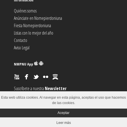
Quiénes somos
Anúnciate en Nomepierdoniuna
Fiesta Nomepierdoniuna
Listas con lo mejor del año
Contacto
Aviso Legal
NMPNU App
Suscríbete a nuestra
Newsletter
Suscríbete al canal
RSS
Esta web utiliza cookies. Al navegar en esta página, aceptas el uso que hacemos
Sugiere un
Evento
de las cookies.
Aceptar
© 2002-2018
Leer más