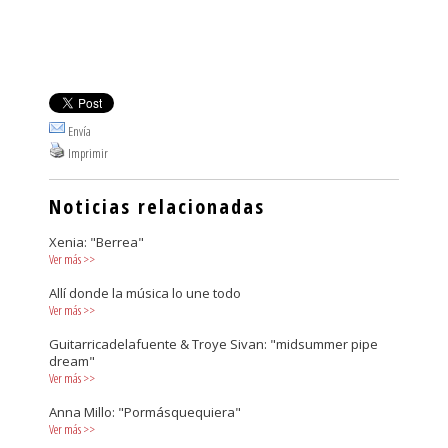
Envía
Imprimir
Noticias relacionadas
Xenia: "Berrea"
Ver más
>>
Allí donde la música lo une todo
Ver más
>>
Guitarricadelafuente & Troye Sivan: "midsummer pipe
dream"
Ver más
>>
Anna Millo: "Pormásquequiera"
Ver más
>>