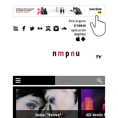
Descárgate
gratis la nueva
aplicación
NMPNU
n
m
p
n
u
tv
Buscar
Xenia: "Berrea"
Allí donde la músi