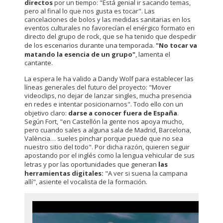
directos
por un tiempo: "Está genial ir sacando temas,
pero al final lo que nos gusta es tocar". Las
cancelaciones de bolos y las medidas sanitarias en los
eventos culturales no favorecían el enérgico formato en
directo del grupo de rock, que se ha tenido que despedir
de los escenarios durante una temporada.
"No tocar va
matando la esencia de un grupo"
, lamenta el
cantante.
La espera le ha valido a Dandy Wolf para establecer las
líneas generales del futuro del proyecto: "Mover
videoclips, no dejar de lanzar singles, mucha presencia
en redes e intentar posicionarnos". Todo ello con un
objetivo claro:
darse a conocer fuera de España
.
Según Fort, "en Castellón la gente nos apoya mucho,
pero cuando sales a alguna sala de Madrid, Barcelona,
València… sueles pinchar porque puede que no sea
nuestro sitio del todo". Por dicha razón, quieren seguir
apostando por el inglés como la lengua vehicular de sus
letras y por las oportunidades que generan
las
herramientas digitales:
"A ver si suena la campana
allí", asiente el vocalista de la formación.