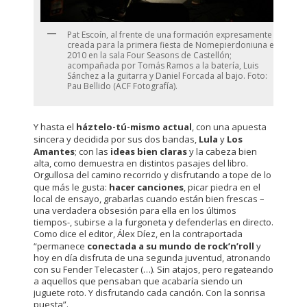
Pat Escoín, al frente de una formación expresamente
creada para la primera fiesta de Nomepierdoniuna en
2010 en la sala Four Seasons de Castellón;
acompañada por Tomás Ramos a la batería, Luis
Sánchez a la guitarra y Daniel Forcada al bajo. Foto:
Pau Bellido (ACF Fotografía).
Y hasta el
háztelo-tú-mismo actual
, con una apuesta
sincera y decidida por sus dos bandas,
Lula
y
Los
Amantes
; con las
ideas bien claras
y la cabeza bien
alta, como demuestra en distintos pasajes del libro.
Orgullosa del camino recorrido y disfrutando a tope de lo
que más le gusta:
hacer canciones
, picar piedra en el
local de ensayo, grabarlas cuando están bien frescas –
una verdadera obsesión para ella en los últimos
tiempos-, subirse a la furgoneta y defenderlas en directo.
Como dice el editor, Álex Díez, en la contraportada
“permanece
conectada a su mundo de rock’n’roll
y
hoy en día disfruta de una segunda juventud, atronando
con su Fender Telecaster (…). Sin atajos, pero regateando
a aquellos que pensaban que acabaría siendo un
juguete roto. Y disfrutando cada canción. Con la sonrisa
puesta”.