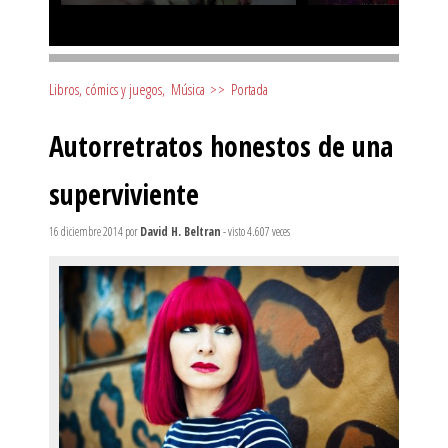
Libros, cómics y juegos
,
Música
>>
Portada
Autorretratos honestos de una
superviviente
16 diciembre 2014
por
David H. Beltran
- visto 4.607 veces