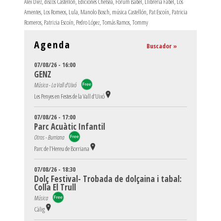
Álex Díez
,
discos Castellón
,
Ediciones Chelsea
,
Forum Babel
,
Llibreria Fabel
,
Los
Amentes
,
Los Romeos
,
Lula
,
Manolo Bosch
,
música Castellón
,
Pat Escoín
,
Patricia
Romeros
,
Patrizia Escoín
,
Pedro López
,
Tomás Ramos
,
Tommy
Agenda
Buscador »
07/08/26 - 16:00
GENZ
Música - La Vall d'Uixó
Les Penyes en Festes de la Vall d’Uixó
07/08/26 - 17:00
Parc Acuàtic Infantil
Otros - Burriana
Parc de l’Hereu de Borriana
07/08/26 - 18:30
Dolç Festival- Trobada de dolçaina i tabal:
Colla El Trull
Música
Càlig