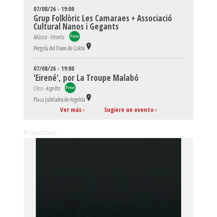
07/08/26 - 19:00
Grup Folklòric Les Camaraes + Associació
Cultural Nanos i Gegants
Música - Vinaròs
Pérgola del Paseo de Colón
07/08/26 - 19:00
'Eirené', por La Troupe Malabó
Circo - Argelita
Plaza Jubilados de Argelita
Ver más
»
Sugiere un evento
»
PUBLICIDAD