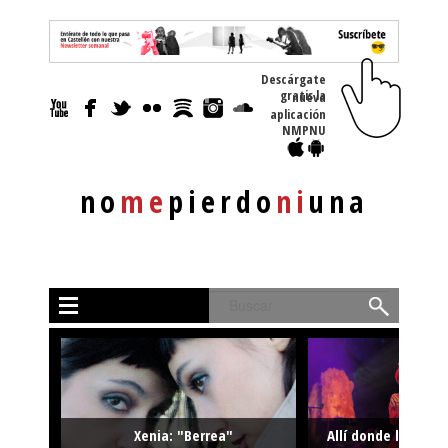
Descárgate
gratis la nueva
aplicación
NMPNU
no
me
pierdo
ni
una
Buscar
Xenia: "Berrea"
Allí donde la músi