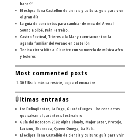
hacer?"
El eclipse llena Castellón de ciencia y cultura: guía para vivir
el gran día
La guía de conciertos para cambiar de mes: del Arenal
Sound a Siloé, Iván Ferreiro...
Castro Festival, Títeres a la Mar y cuentacuentos: la
agenda familiar del verano en Castellón
Tonina cierra Nits al Claustre con su mezcla de música afro
y boleros
Most commented posts
30 FIBs: la música resiste, cojea el encuadre
Últimas entradas
Los Delinqüentes, La Fuga, Guardafuegos... los conciertos
que salvan el paréntesis festivalero
Guía del Rototom 2026: Alpha Blondy, Major Lazer, Protoje,
Luciano, Shenseea, Queen Omega, Lia Kali...
El eclipse llena Castellón de ciencia y cultura: guía para vivir