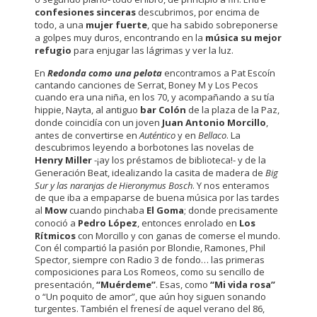
confesiones sinceras
descubrimos, por encima de
todo, a una
mujer fuerte
, que ha sabido sobreponerse
a golpes muy duros, encontrando en la
música su mejor
refugio
para enjugar las lágrimas y ver la luz.
En
Redonda como una pelota
encontramos a Pat Escoín
cantando canciones de Serrat, Boney M y Los Pecos
cuando era una niña, en los 70, y acompañando a su tía
hippie, Nayta, al antiguo
bar Colón
de la plaza de la Paz,
donde coincidía con un joven
Juan Antonio Morcillo
,
antes de convertirse en
Auténtico
y en
Bellaco
. La
descubrimos leyendo a borbotones las novelas de
Henry Miller
-¡ay los préstamos de biblioteca!- y de la
Generación Beat, idealizando la casita de madera de
Big
Sur y las naranjas de Hieronymus Bosch
. Y nos enteramos
de que iba a empaparse de buena música por las tardes
al
Mow
cuando pinchaba
El Goma
; donde precisamente
conoció a
Pedro López
, entonces enrolado en
Los
Rítmicos
con Morcillo y con ganas de comerse el mundo.
Con él compartió la pasión por Blondie, Ramones, Phil
Spector, siempre con Radio 3 de fondo… las primeras
composiciones para Los Romeos, como su sencillo de
presentación,
“Muérdeme”
. Esas, como
“Mi vida rosa”
o “Un poquito de amor”, que aún hoy siguen sonando
turgentes. También el frenesí de aquel verano del 86,