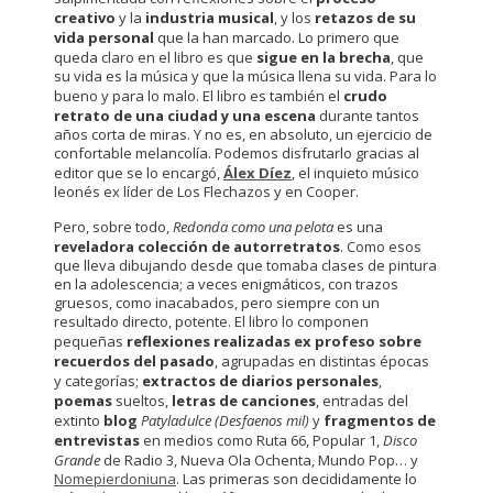
creativo
y la
industria musical
, y los
retazos de su
vida personal
que la han marcado. Lo primero que
queda claro en el libro es que
sigue en la brecha
, que
su vida es la música y que la música llena su vida. Para lo
bueno y para lo malo. El libro es también el
crudo
retrato de una ciudad y una escena
durante tantos
años corta de miras. Y no es, en absoluto, un ejercicio de
confortable melancolía. Podemos disfrutarlo gracias al
editor que se lo encargó,
Álex Díez
, el inquieto músico
leonés ex líder de Los Flechazos y en Cooper.
Pero, sobre todo,
Redonda como una pelota
es una
reveladora colección de autorretratos
. Como esos
que lleva dibujando desde que tomaba clases de pintura
en la adolescencia; a veces enigmáticos, con trazos
gruesos, como inacabados, pero siempre con un
resultado directo, potente. El libro lo componen
pequeñas
reflexiones realizadas ex profeso sobre
recuerdos del pasado
, agrupadas en distintas épocas
y categorías;
extractos de diarios personales
,
poemas
sueltos,
letras de canciones
, entradas del
extinto
blog
Patyladulce (Desfaenos mil)
y
fragmentos de
entrevistas
en medios como Ruta 66, Popular 1,
Disco
Grande
de Radio 3, Nueva Ola Ochenta, Mundo Pop… y
Nomepierdoniuna
. Las primeras son decididamente lo