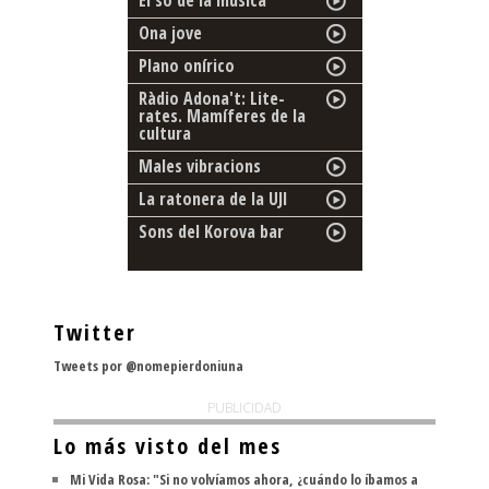
Ona jove
Plano onírico
Ràdio Adona't: Lite-
rates. Mamíferes de la
cultura
Males vibracions
La ratonera de la UJI
Sons del Korova bar
Twitter
Tweets por @nomepierdoniuna
PUBLICIDAD
Lo más visto del mes
Mi Vida Rosa: "Si no volvíamos ahora, ¿cuándo lo íbamos a