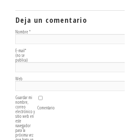
Deja un comentario
Nombre
*
E-mail
*
(no se
publica)
Web
Guardar mi
nombre,
correo
Comentario
electrónico y
sitio web en
este
navegador
para la
próxima vez
que haga un