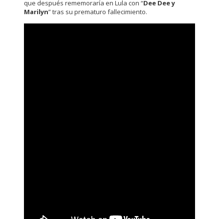
que después rememoraría en Lula con “
Dee Dee y
Marilyn
” tras su prematuro fallecimiento.