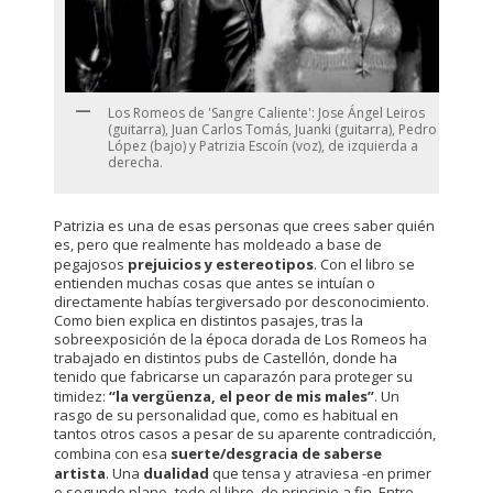
Los Romeos de 'Sangre Caliente': Jose Ángel Leiros
(guitarra), Juan Carlos Tomás, Juanki (guitarra), Pedro
López (bajo) y Patrizia Escoín (voz), de izquierda a
derecha.
Patrizia es una de esas personas que crees saber quién
es, pero que realmente has moldeado a base de
pegajosos
prejuicios y estereotipos
. Con el libro se
entienden muchas cosas que antes se intuían o
directamente habías tergiversado por desconocimiento.
Como bien explica en distintos pasajes, tras la
sobreexposición de la época dorada de Los Romeos ha
trabajado en distintos pubs de Castellón, donde ha
tenido que fabricarse un caparazón para proteger su
timidez:
“la vergüenza, el peor de mis males”
. Un
rasgo de su personalidad que, como es habitual en
tantos otros casos a pesar de su aparente contradicción,
combina con esa
suerte/desgracia de saberse
artista
. Una
dualidad
que tensa y atraviesa -en primer
o segundo plano- todo el libro, de principio a fin. Entre