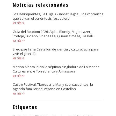
Noticias relacionadas
Los Delinqüentes, La Fuga, Guardafuegos... los conciertos
que salvan el paréntesis festivalero
Ver más
>>
Guía del Rototom 2026: Alpha Blondy, Major Lazer,
Protoje, Luciano, Shenseea, Queen Omega, Lia Kali...
Ver más
>>
El eclipse llena Castellón de ciencia y cultura: guía para
vivir el gran día
Ver más
>>
Marina Albero inicia la séptima singladura de La Mar de
Cultures entre Torreblanca y Almassora
Ver más
>>
Castro Festival, Títeres a la Mar y cuentacuentos: la
agenda familiar del verano en Castellón
Ver más
>>
Etiquetas