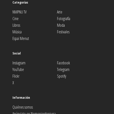
Categorías
NMPNU TV
Arte
Cine
Fotografía
Libros
Moda
Música
Festivales
Espai Menut
Social
Instagram
Facebook
YouTube
Telegram
Flickr
Spotify
X
Información
Quiénes somos
Anúnciate en Nomepierdoniuna