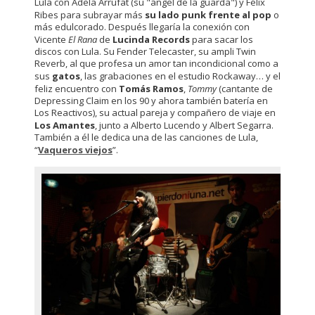
Lula con Adela Arrufat (su "ángel de la guarda") y Félix
Ribes para subrayar más
su lado punk frente al pop
o
más edulcorado. Después llegaría la conexión con
Vicente
El Rana
de
Lucinda Records
para sacar los
discos con Lula. Su Fender Telecaster, su ampli Twin
Reverb, al que profesa un amor tan incondicional como a
sus
gatos
, las grabaciones en el estudio Rockaway… y el
feliz encuentro con
Tomás Ramos
,
Tommy
(cantante de
Depressing Claim en los 90 y ahora también batería en
Los Reactivos), su actual pareja y compañero de viaje en
Los Amantes
, junto a Alberto Lucendo y Albert Segarra.
También a él le dedica una de las canciones de Lula,
“
Vaqueros viejos
”.