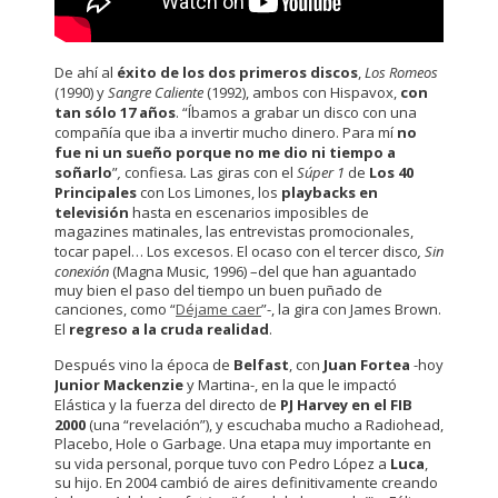
De ahí al
éxito de los dos primeros discos
,
Los Romeos
(1990) y
Sangre Caliente
(1992), ambos con Hispavox,
con
tan sólo 17 años
. “Íbamos a grabar un disco con una
compañía que iba a invertir mucho dinero. Para mí
no
fue ni un sueño porque no me dio ni tiempo a
soñarlo
”
,
confiesa
.
Las giras con el
Súper 1
de
Los 40
Principales
con Los Limones, los
playbacks en
televisión
hasta en escenarios imposibles de
magazines matinales, las entrevistas promocionales,
tocar papel… Los excesos. El ocaso con el tercer disco
, Sin
conexión
(Magna Music, 1996) –del que han aguantado
muy bien el paso del tiempo un buen puñado de
canciones, como “
Déjame caer
”-, la gira con James Brown.
El
regreso a la cruda realidad
.
Después vino la época de
Belfast
, con
Juan Fortea
-hoy
Junior Mackenzie
y Martina-, en la que le impactó
Elástica y la fuerza del directo de
PJ Harvey en el FIB
2000
(una “revelación”), y escuchaba mucho a Radiohead,
Placebo, Hole o Garbage. Una etapa muy importante en
su vida personal, porque tuvo con Pedro López a
Luca
,
su hijo. En 2004 cambió de aires definitivamente creando