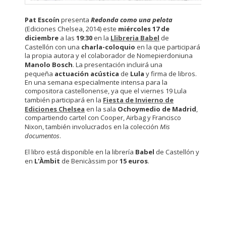
Pat Escoín
presenta
Redonda como una pelota
(Ediciones Chelsea, 2014) este
miércoles 17 de
diciembre
a las
19:30
en la
Llibreria Babel
de
Castellón con una
charla-coloquio
en la que participará
la propia autora y el colaborador de Nomepierdoniuna
Manolo Bosch
. La presentación incluirá una
pequeña
actuación acústica
de
Lula
y firma de libros.
En una semana especialmente intensa para la
compositora castellonense, ya que el viernes 19 Lula
también participará en la
Fiesta de Invierno de
Ediciones Chelsea
en la sala
Ochoymedio de Madrid
,
compartiendo cartel con Cooper, Airbag y Francisco
Nixon, también involucrados en la colección
Mis
documentos
.
El libro está disponible en la librería
Babel
de Castellón y
en
L'Àmbit
de Benicàssim por
15 euros
.