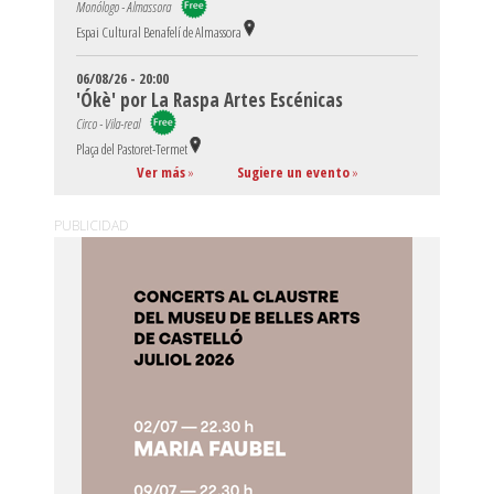
Monólogo - Almassora
Espai Cultural Benafelí de Almassora
06/08/26 - 20:00
'Ókè' por La Raspa Artes Escénicas
Circo - Vila-real
Plaça del Pastoret-Termet
Ver más
»
Sugiere un evento
»
PUBLICIDAD