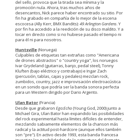
del sello, provoca que la tirada sea mínima y la
promoción nula. Ahora, tras muchos años de
desencantos, Nick parece haber encontrado su sitio. Por
fin ha grabado en compañía de lo mejor de la escena
escocesa (Ally Kerr, BMX Bandits):
49 Arlington Gardens
. Y
por fin ha accedido a la reedición de su disco maldito. Y a
tocar en directo como si no hubiese pasado el tiempo ni
para él ni para nosotros.
Huntsville
(Noruega)
Culpables de etiquetas tan extrañas como "Americana
de drones abstractos" o "country yoga", los noruegos
Ivar Grydeland (guitarras, banjo, pedal steel), Tonny
Kluften (bajo eléctrico y contrabajo) e Ingar Zach
(percusión, tablas, cajas y pedales) mezclan rock,
zumbidos, country, jazz e improvisación electroacústica
en un sonido que podría ser la banda sonora perfecta
para un Western dirigido por Dario Argento.
Ulan Bator
(Francia)
Desde que grabaron
Ego:Echo
(Young God, 2000) junto a
Michael Gira, Ulan Bator han expandido las posibilidades
del rock experimental hasta límites difíciles de entender,
mezclando sabiamente elementos de la chanson más
radical y la actitud post-hardcore (aunque ellos también
son "pre"). En activo desde 1993, esta banda francesa
investiga las posibilidades de la estructura del formato