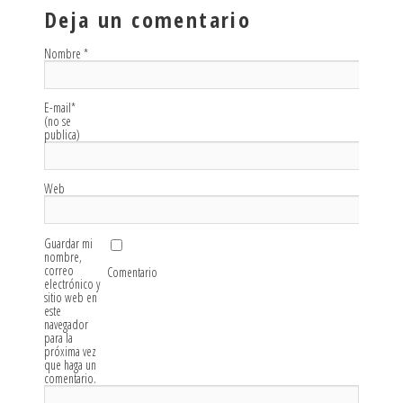
Deja un comentario
Nombre
*
E-mail
*
(no se
publica)
Web
Guardar mi
nombre,
correo
Comentario
electrónico y
sitio web en
este
navegador
para la
próxima vez
que haga un
comentario.