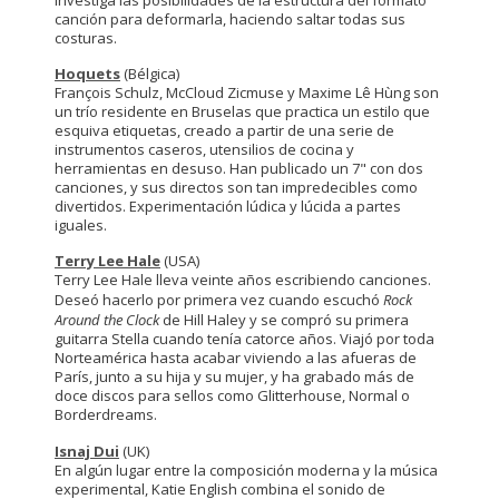
canción para deformarla, haciendo saltar todas sus
costuras.
Hoquets
(Bélgica)
François Schulz, McCloud Zicmuse y Maxime Lê Hùng son
un trío residente en Bruselas que practica un estilo que
esquiva etiquetas, creado a partir de una serie de
instrumentos caseros, utensilios de cocina y
herramientas en desuso. Han publicado un 7" con dos
canciones, y sus directos son tan impredecibles como
divertidos. Experimentación lúdica y lúcida a partes
iguales.
Terry Lee Hale
(USA)
Terry Lee Hale lleva veinte años escribiendo canciones.
Deseó hacerlo por primera vez cuando escuchó
Rock
Around the Clock
de Hill Haley y se compró su primera
guitarra Stella cuando tenía catorce años. Viajó por toda
Norteamérica hasta acabar viviendo a las afueras de
París, junto a su hija y su mujer, y ha grabado más de
doce discos para sellos como Glitterhouse, Normal o
Borderdreams.
Isnaj Dui
(UK)
En algún lugar entre la composición moderna y la música
experimental, Katie English combina el sonido de