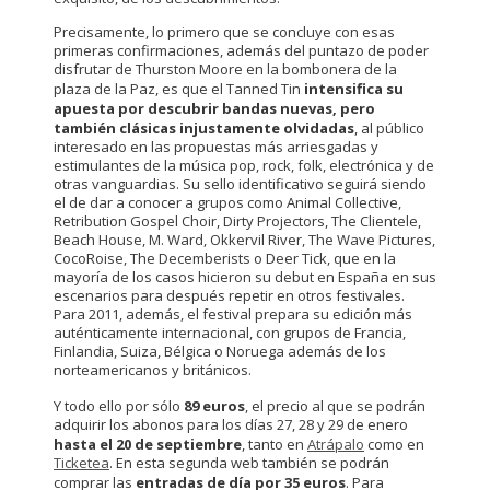
Precisamente, lo primero que se concluye con esas
primeras confirmaciones, además del puntazo de poder
disfrutar de Thurston Moore en la bombonera de la
plaza de la Paz, es que el Tanned Tin
intensifica su
apuesta por descubrir bandas nuevas, pero
también clásicas injustamente olvidadas
, al público
interesado en las propuestas más arriesgadas y
estimulantes de la música pop, rock, folk, electrónica y de
otras vanguardias. Su sello identificativo seguirá siendo
el de dar a conocer a grupos como Animal Collective,
Retribution Gospel Choir, Dirty Projectors, The Clientele,
Beach House, M. Ward, Okkervil River, The Wave Pictures,
CocoRoise, The Decemberists o Deer Tick, que en la
mayoría de los casos hicieron su debut en España en sus
escenarios para después repetir en otros festivales.
Para 2011, además, el festival prepara su edición más
auténticamente internacional, con grupos de Francia,
Finlandia, Suiza, Bélgica o Noruega además de los
norteamericanos y británicos.
Y todo ello por sólo
89 euros
, el precio al que se podrán
adquirir los abonos para los días 27, 28 y 29 de enero
hasta el 20 de septiembre
, tanto en
Atrápalo
como en
Ticketea
. En esta segunda web también se podrán
comprar las
entradas de día por 35 euros
. Para