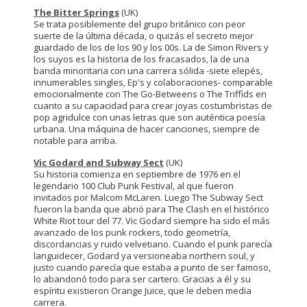
The Bitter Springs
(UK)
Se trata posiblemente del grupo británico con peor
suerte de la última década, o quizás el secreto mejor
guardado de los de los 90 y los 00s. La de Simon Rivers y
los suyos es la historia de los fracasados, la de una
banda minoritaria con una carrera sólida -siete elepés,
innumerables singles, Ep's y colaboraciones- comparable
emocionalmente con The Go-Betweens o The Triffids en
cuanto a su capacidad para crear joyas costumbristas de
pop agridulce con unas letras que son auténtica poesía
urbana. Una máquina de hacer canciones, siempre de
notable para arriba.
Vic Godard and Subway Sect
(UK)
Su historia comienza en septiembre de 1976 en el
legendario 100 Club Punk Festival, al que fueron
invitados por Malcom McLaren. Luego The Subway Sect
fueron la banda que abrió para The Clash en el histórico
White Riot tour del 77. Vic Godard siempre ha sido el más
avanzado de los punk rockers, todo geometría,
discordancias y ruido velvetiano. Cuando el punk parecía
languidecer, Godard ya versioneaba northern soul, y
justo cuando parecía que estaba a punto de ser famoso,
lo abandonó todo para ser cartero. Gracias a él y su
espíritu existieron Orange Juice, que le deben media
carrera.