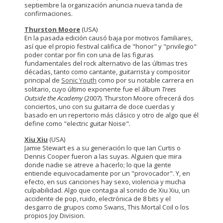
septiembre la organización anuncia nueva tanda de
confirmaciones.
Thurston Moore
(USA)
En la pasada edición causó baja por motivos familiares,
así que el propio festival califica de "honor" y "privilegio"
poder contar por fin con una de las figuras
fundamentales del rock alternativo de las últimas tres
décadas, tanto como cantante, guitarrista y compositor
principal de
Sonic Youth
como por su notable carrera en
solitario, cuyo último exponente fue el álbum
Trees
Outside the Academy
(2007). Thurston Moore ofrecerá dos
conciertos, uno con su guitarra de doce cuerdas y
basado en un repertorio más clásico y otro de algo que él
define como "electric guitar Noise".
Xiu Xiu
(USA)
Jamie Stewart es a su generación lo que Ian Curtis o
Dennis Cooper fueron a las suyas. Alguien que mira
donde nadie se atreve a hacerlo; lo que la gente
entiende equivocadamente por un "provocador". Y, en
efecto, en sus canciones hay sexo, violencia y mucha
culpabilidad. Algo que contagia al sonido de Xiu Xiu, un
accidente de pop, ruido, electrónica de 8 bits y el
desgarro de grupos como Swans, This Mortal Coil o los
propios Joy Division.