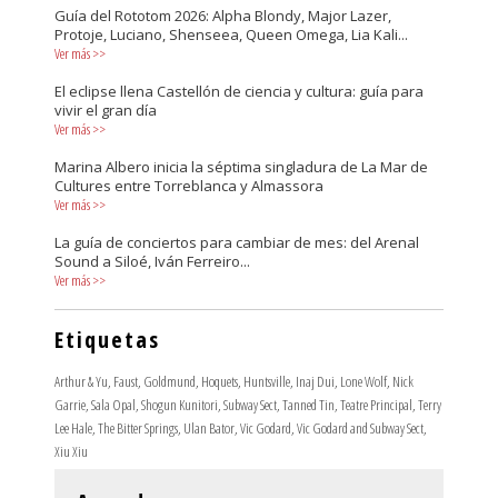
Guía del Rototom 2026: Alpha Blondy, Major Lazer,
Protoje, Luciano, Shenseea, Queen Omega, Lia Kali...
Ver más
>>
El eclipse llena Castellón de ciencia y cultura: guía para
vivir el gran día
Ver más
>>
Marina Albero inicia la séptima singladura de La Mar de
Cultures entre Torreblanca y Almassora
Ver más
>>
La guía de conciertos para cambiar de mes: del Arenal
Sound a Siloé, Iván Ferreiro...
Ver más
>>
Etiquetas
Arthur & Yu
,
Faust
,
Goldmund
,
Hoquets
,
Huntsville
,
Inaj Dui
,
Lone Wolf
,
Nick
Garrie
,
Sala Opal
,
Shogun Kunitori
,
Subway Sect
,
Tanned Tin
,
Teatre Principal
,
Terry
Lee Hale
,
The Bitter Springs
,
Ulan Bator
,
Vic Godard
,
Vic Godard and Subway Sect
,
Xiu Xiu