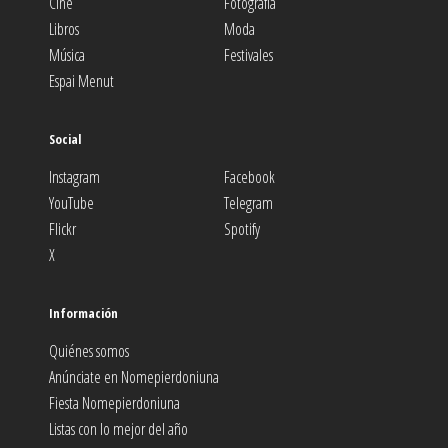
Cine
Fotografía
Libros
Moda
Música
Festivales
Espai Menut
Social
Instagram
Facebook
YouTube
Telegram
Flickr
Spotify
X
Información
Quiénes somos
Anúnciate en Nomepierdoniuna
Fiesta Nomepierdoniuna
Listas con lo mejor del año