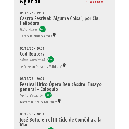
Agenda
Buscador »
06/08/26 - 19:00
Castro Festival: 'Alguma Coisa', por Cia.
Heliodora
Teatro - Artana
Plaza de la Iglesia de Artana
06/08/26 - 20:00
Cod Routers
Música - La Vall d'Uixó
Les Penyes en Festes en La Vall d'Uixó
06/08/26 - 20:00
Festival Lírico Ópera Benicàssim: Ensayo
general + Coloquio
Música - Benicàssim
Teatre Municipal de Benicàssim
06/08/26 - 20:00
José Boto, en el III Cicle de Comèdia a la
Mar