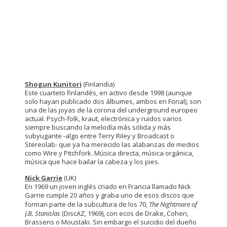
Shogun Kunitori
(Finlandia)
Este cuarteto finlandés, en activo desde 1998 (aunque
solo hayan publicado dos álbumes, ambos en Fonal), son
una de las joyas de la corona del underground europeo
actual. Psych-folk, kraut, electrónica y ruidos varios
siempre buscando la melodía más sólida y más
subyugante -algo entre Terry Riley y Broadcast o
Stereolab- que ya ha merecido las alabanzas de medios
como Wire y Pitchfork. Música directa, música orgánica,
música que hace bailar la cabeza y los pies.
Nick Garrie
(UK)
En 1969 un joven inglés criado en Francia llamado Nick
Garrie cumple 20 años y graba uno de esos discos que
forman parte de la subcultura de los 70,
The Nightmare of
J.B. Stanislas
(DiscAZ, 1969), con ecos de Drake, Cohen,
Brassens o Moustaki. Sin embargo el suicidio del dueño