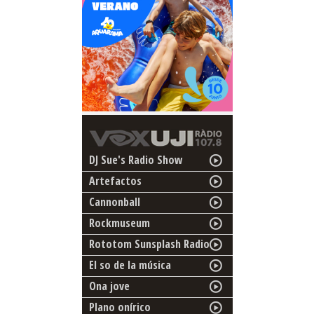
DJ Sue's Radio Show
Artefactos
Cannonball
Rockmuseum
Rototom Sunsplash Radio
El so de la música
Ona jove
Plano onírico