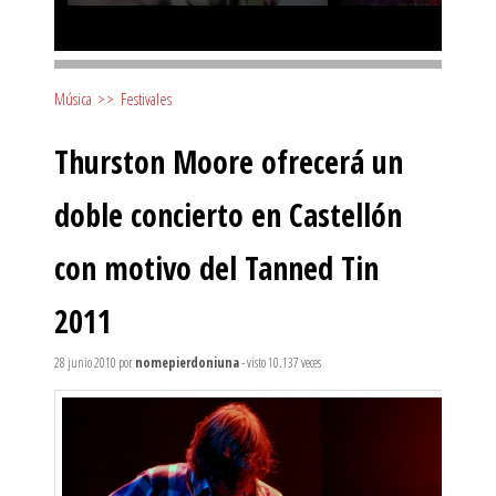
Música
>>
Festivales
Thurston Moore ofrecerá un
doble concierto en Castellón
con motivo del Tanned Tin
2011
28 junio 2010
por
nomepierdoniuna
- visto 10.137 veces