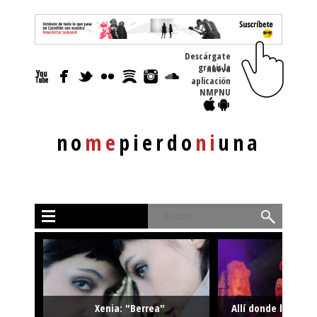
Descárgate
gratis la nueva
aplicación
NMPNU
no
me
pierdo
ni
una
Buscar
Xenia: "Berrea"
Allí donde la músi