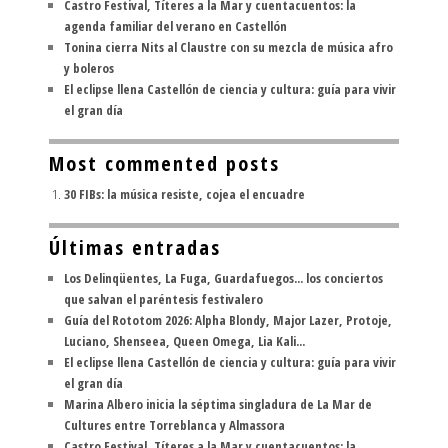
Castro Festival, Títeres a la Mar y cuentacuentos: la
agenda familiar del verano en Castellón
Tonina cierra Nits al Claustre con su mezcla de música afro
y boleros
El eclipse llena Castellón de ciencia y cultura: guía para vivir
el gran día
Most commented posts
30 FIBs: la música resiste, cojea el encuadre
Últimas entradas
Los Delinqüentes, La Fuga, Guardafuegos... los conciertos
que salvan el paréntesis festivalero
Guía del Rototom 2026: Alpha Blondy, Major Lazer, Protoje,
Luciano, Shenseea, Queen Omega, Lia Kali...
El eclipse llena Castellón de ciencia y cultura: guía para vivir
el gran día
Marina Albero inicia la séptima singladura de La Mar de
Cultures entre Torreblanca y Almassora
Castro Festival, Títeres a la Mar y cuentacuentos: la