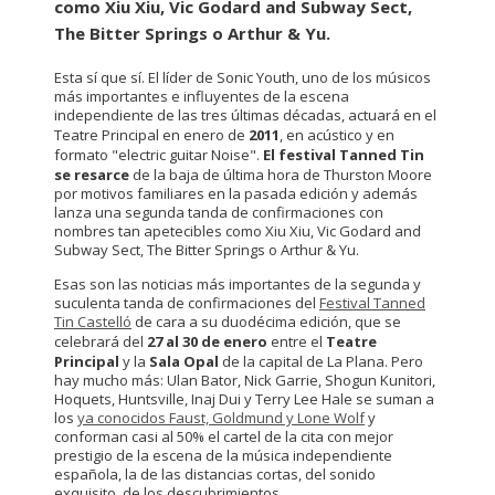
como Xiu Xiu, Vic Godard and Subway Sect,
The Bitter Springs o Arthur & Yu.
Esta sí que sí. El líder de Sonic Youth, uno de los músicos
más importantes e influyentes de la escena
independiente de las tres últimas décadas, actuará en el
Teatre Principal en enero de
2011
, en acústico y en
formato "electric guitar Noise".
El festival Tanned Tin
se resarce
de la baja de última hora de Thurston Moore
por motivos familiares en la pasada edición y además
lanza una segunda tanda de confirmaciones con
nombres tan apetecibles como Xiu Xiu, Vic Godard and
Subway Sect, The Bitter Springs o Arthur & Yu.
Esas son las noticias más importantes de la segunda y
suculenta tanda de confirmaciones del
Festival Tanned
Tin Castelló
de cara a su duodécima edición, que se
celebrará del
27 al 30 de enero
entre el
Teatre
Principal
y la
Sala Opal
de la capital de La Plana. Pero
hay mucho más: Ulan Bator, Nick Garrie, Shogun Kunitori,
Hoquets, Huntsville, Inaj Dui y Terry Lee Hale se suman a
los
ya conocidos Faust, Goldmund y Lone Wolf
y
conforman casi al 50% el cartel de la cita con mejor
prestigio de la escena de la música independiente
española, la de las distancias cortas, del sonido
exquisito, de los descubrimientos.