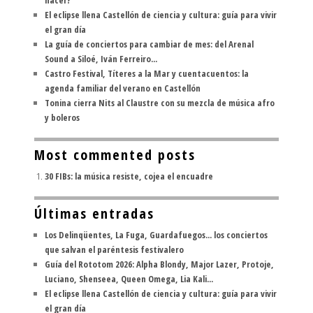
hacer?"
El eclipse llena Castellón de ciencia y cultura: guía para vivir
el gran día
La guía de conciertos para cambiar de mes: del Arenal
Sound a Siloé, Iván Ferreiro...
Castro Festival, Títeres a la Mar y cuentacuentos: la
agenda familiar del verano en Castellón
Tonina cierra Nits al Claustre con su mezcla de música afro
y boleros
Most commented posts
30 FIBs: la música resiste, cojea el encuadre
Últimas entradas
Los Delinqüentes, La Fuga, Guardafuegos... los conciertos
que salvan el paréntesis festivalero
Guía del Rototom 2026: Alpha Blondy, Major Lazer, Protoje,
Luciano, Shenseea, Queen Omega, Lia Kali...
El eclipse llena Castellón de ciencia y cultura: guía para vivir
el gran día