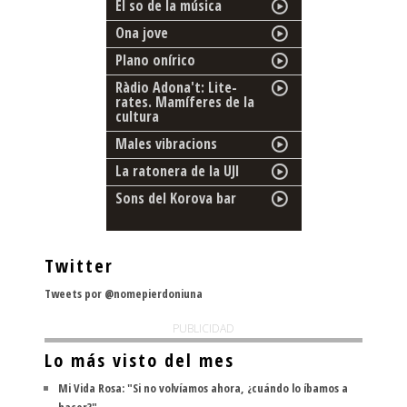
El so de la música
Ona jove
Plano onírico
Ràdio Adona't: Lite-
rates. Mamíferes de la
cultura
Males vibracions
La ratonera de la UJI
Sons del Korova bar
Twitter
Tweets por @nomepierdoniuna
PUBLICIDAD
Lo más visto del mes
Mi Vida Rosa: "Si no volvíamos ahora, ¿cuándo lo íbamos a