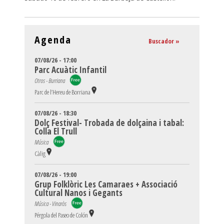
Agenda
Buscador »
07/08/26 - 17:00
Parc Acuàtic Infantil
Otros - Burriana
Parc de l’Hereu de Borriana
07/08/26 - 18:30
Dolç Festival- Trobada de dolçaina i tabal:
Colla El Trull
Música
Càlig
07/08/26 - 19:00
Grup Folklòric Les Camaraes + Associació
Cultural Nanos i Gegants
Música - Vinaròs
Pérgola del Paseo de Colón