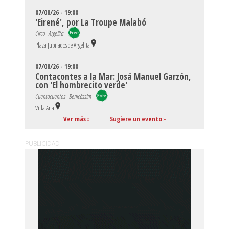
07/08/26 - 19:00
'Eirené', por La Troupe Malabó
Circo - Argelita
Plaza Jubilados de Argelita
07/08/26 - 19:00
Contacontes a la Mar: Josá Manuel Garzón,
con 'El hombrecito verde'
Cuentacuentos - Benicàssim
Villa Ana
Ver más
»
Sugiere un evento
»
PUBLICIDAD