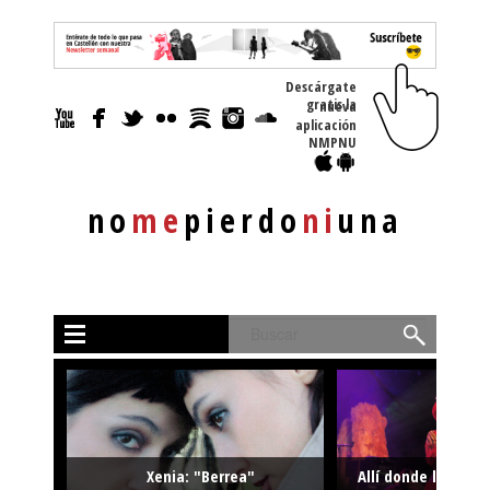
Descárgate
gratis la nueva
aplicación
NMPNU
no
me
pierdo
ni
una
Buscar
Xenia: "Berrea"
Allí donde la músi